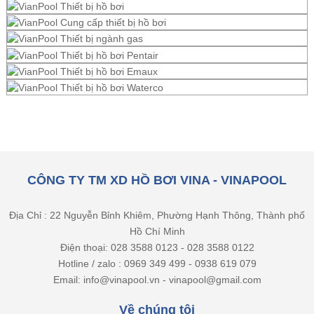
CÔNG TY TM XD HỒ BƠI VINA - VINAPOOL
Địa Chỉ : 22 Nguyễn Bỉnh Khiêm, Phường Hạnh Thông, Thành phố
Hồ Chí Minh
Điện thoại: 028 3588 0123 - 028 3588 0122
Hotline / zalo : 0969 349 499 - 0938 619 079
Email: info@vinapool.vn - vinapool@gmail.com
Về chúng tôi