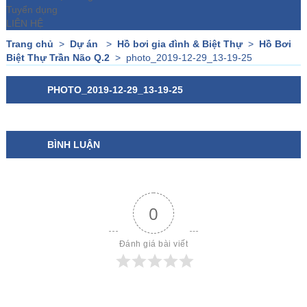
Tuyển dụng
LIÊN HỆ
Trang chủ
>
Dự án
>
Hồ bơi gia đình & Biệt Thự
>
Hồ Bơi
Biệt Thự Trần Não Q.2
>
photo_2019-12-29_13-19-25
PHOTO_2019-12-29_13-19-25
BÌNH LUẬN
0
Đánh giá bài viết