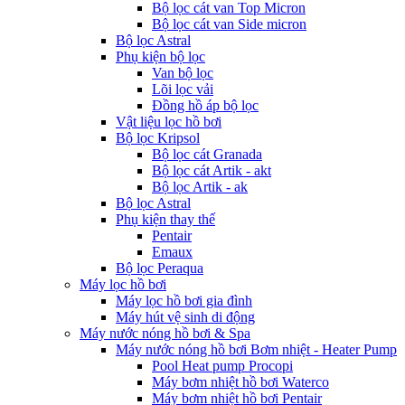
Bộ lọc cát van Top Micron
Bộ lọc cát van Side micron
Bộ lọc Astral
Phụ kiện bộ lọc
Van bộ lọc
Lõi lọc vải
Đồng hồ áp bộ lọc
Vật liệu lọc hồ bơi
Bộ lọc Kripsol
Bộ lọc cát Granada
Bộ lọc cát Artik - akt
Bộ lọc Artik - ak
Bộ lọc Astral
Phụ kiện thay thế
Pentair
Emaux
Bộ lọc Peraqua
Máy lọc hồ bơi
Máy lọc hồ bơi gia đình
Máy hút vệ sinh di động
Máy nước nóng hồ bơi & Spa
Máy nước nóng hồ bơi Bơm nhiệt - Heater Pump
Pool Heat pump Procopi
Máy bơm nhiệt hồ bơi Waterco
Máy bơm nhiệt hồ bơi Pentair