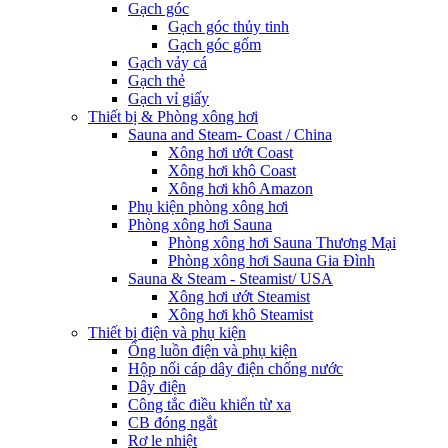
Gạch góc
Gạch góc thủy tinh
Gạch góc gốm
Gạch vảy cá
Gạch thẻ
Gạch vỉ giấy
Thiết bị & Phòng xông hơi
Sauna and Steam- Coast / China
Xông hơi ướt Coast
Xông hơi khô Coast
Xông hơi khô Amazon
Phụ kiện phòng xông hơi
Phòng xông hơi Sauna
Phòng xông hơi Sauna Thương Mại
Phòng xông hơi Sauna Gia Đình
Sauna & Steam - Steamist/ USA
Xông hơi ướt Steamist
Xông hơi khô Steamist
Thiết bị điện và phụ kiện
Ống luồn điện và phụ kiện
Hộp nối cáp dây điện chống nước
Dây điện
Công tắc điều khiển từ xa
CB đóng ngắt
Rơ le nhiệt