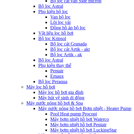
Bộ lọc cát van Side micron
Bộ lọc Astral
Phụ kiện bộ lọc
Van bộ lọc
Lõi lọc vải
Đồng hồ áp bộ lọc
Vật liệu lọc hồ bơi
Bộ lọc Kripsol
Bộ lọc cát Granada
Bộ lọc cát Artik - akt
Bộ lọc Artik - ak
Bộ lọc Astral
Phụ kiện thay thế
Pentair
Emaux
Bộ lọc Peraqua
Máy lọc hồ bơi
Máy lọc hồ bơi gia đình
Máy hút vệ sinh di động
Máy nước nóng hồ bơi & Spa
Máy nước nóng hồ bơi Bơm nhiệt - Heater Pump
Pool Heat pump Procopi
Máy bơm nhiệt hồ bơi Waterco
Máy bơm nhiệt hồ bơi Pentair
Máy bơm nhiệt hồ bơi LuckingStar