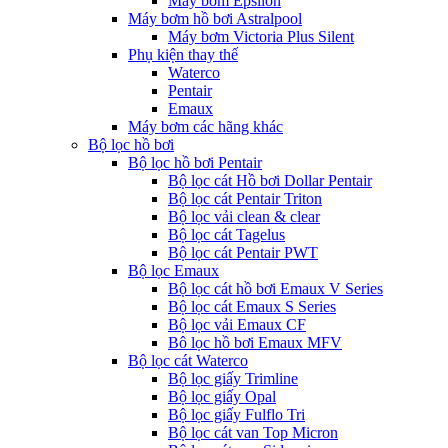
Máy bơm Epsilon
Máy bơm hồ bơi Astralpool
Máy bơm Victoria Plus Silent
Phụ kiện thay thế
Waterco
Pentair
Emaux
Máy bơm các hãng khác
Bộ lọc hồ bơi
Bộ lọc hồ bơi Pentair
Bộ lọc cát Hồ bơi Dollar Pentair
Bộ lọc cát Pentair Triton
Bộ lọc vải clean & clear
Bộ lọc cát Tagelus
Bộ lọc cát Pentair PWT
Bộ lọc Emaux
Bộ lọc cát hồ bơi Emaux V Series
Bộ lọc cát Emaux S Series
Bộ lọc vải Emaux CF
Bô lọc hồ bơi Emaux MFV
Bộ lọc cát Waterco
Bộ lọc giấy Trimline
Bộ lọc giấy Opal
Bộ lọc giấy Fulflo Tri
Bộ lọc cát van Top Micron