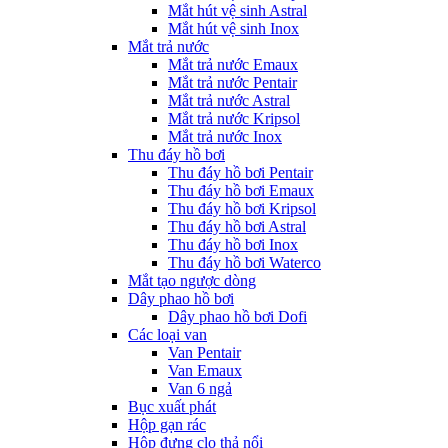
Mắt hút vệ sinh Astral
Mắt hút vệ sinh Inox
Mắt trả nước
Mắt trả nước Emaux
Mắt trả nước Pentair
Mắt trả nước Astral
Mắt trả nước Kripsol
Mắt trả nước Inox
Thu đáy hồ bơi
Thu đáy hồ bơi Pentair
Thu đáy hồ bơi Emaux
Thu đáy hồ bơi Kripsol
Thu đáy hồ bơi Astral
Thu đáy hồ bơi Inox
Thu đáy hồ bơi Waterco
Mắt tạo ngược dòng
Dây phao hồ bơi
Dây phao hồ bơi Dofi
Các loại van
Van Pentair
Van Emaux
Van 6 ngả
Bục xuất phát
Hộp gạn rác
Hộp đựng clo thả nổi