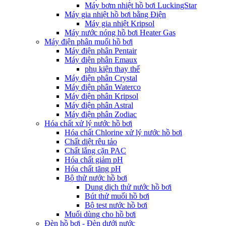
Máy bơm nhiệt hồ bơi LuckingStar
Máy gia nhiệt hồ bơi bằng Điện
Máy gia nhiệt Kripsol
Máy nước nóng hồ bơi Heater Gas
Máy điện phân muối hồ bơi
Máy điện phân Pentair
Máy điện phân Emaux
phụ kiện thay thế
Máy điện phân Crystal
Máy điện phân Waterco
Máy điện phân Kripsol
Máy điện phân Astral
Máy điện phân Zodiac
Hóa chất xử lý nước hồ bơi
Hóa chất Chlorine xử lý nước hồ bơi
Chất diệt rêu tảo
Chất lắng cặn PAC
Hóa chất giảm pH
Hóa chất tăng pH
Bộ thử nước hồ bơi
Dung dịch thử nước hồ bơi
Bút thử muối hồ bơi
Bộ test nước hồ bơi
Muối dùng cho hồ bơi
Đèn hồ bơi - Đèn dưới nước