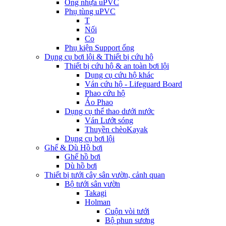
Ống nhựa uPVC
Phụ tùng uPVC
T
Nối
Co
Phụ kiện Support ống
Dụng cụ bơi lội & Thiết bị cứu hộ
Thiết bị cứu hộ & an toàn bơi lội
Dụng cụ cứu hộ khác
Ván cứu hộ - Lifeguard Board
Phao cứu hộ
Áo Phao
Dụng cụ thể thao dưới nước
Ván Lướt sóng
Thuyền chèoKayak
Dụng cụ bơi lội
Ghế & Dù Hồ bơi
Ghế hồ bơi
Dù hồ bơi
Thiết bị tưới cây sân vườn, cảnh quan
Bộ tưới sân vườn
Takagi
Holman
Cuộn vòi tưới
Bộ phun sương