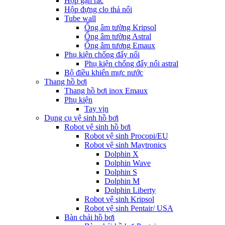
Hộp gạn rác
Hộp đựng clo thả nổi
Tube wall
Ống âm tường Kripsol
Ống âm tường Astral
Ống âm tương Emaux
Phụ kiện chống đẩy nổi
Phụ kiện chống đẩy nổi astral
Bộ điều khiển mực nước
Thang hồ bơi
Thang hồ bơi inox Emaux
Phụ kiện
Tay vịn
Dụng cụ vệ sinh hồ bơi
Robot vệ sinh hồ bơi
Robot vệ sinh Procopi/EU
Robot vệ sinh Maytronics
Dolphin X
Dolphin Wave
Dolphin S
Dolphin M
Dolphin Liberty
Robot vệ sinh Kripsol
Robot vệ sinh Pentair/ USA
Bàn chải hồ bơi