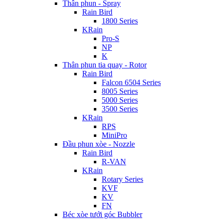
Thân phun - Spray
Rain Bird
1800 Series
KRain
Pro-S
NP
K
Thân phun tia quay - Rotor
Rain Bird
Falcon 6504 Series
8005 Series
5000 Series
3500 Series
KRain
RPS
MiniPro
Đầu phun xòe - Nozzle
Rain Bird
R-VAN
KRain
Rotary Series
KVF
KV
FN
Béc xòe tưới góc Bubbler