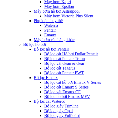
Máy bơm Kapri
Máy bơm Epsilon
Máy bơm hồ bơi Astralpool
Máy bơm Victoria Plus Silent
Phụ kiện thay thế
Waterco
Pentair
Emaux
Máy bơm các hãng khác
Bộ lọc hồ bơi
Bộ lọc hồ bơi Pentair
Bộ lọc cát Hồ bơi Dollar Pentair
Bộ lọc cát Pentair Triton
Bộ lọc vải clean & clear
Bộ lọc cát Tagelus
Bộ lọc cát Pentair PWT
Bộ lọc Emaux
Bộ lọc cát hồ bơi Emaux V Series
Bộ lọc cát Emaux S Series
Bộ lọc vải Emaux CF
Bô lọc hồ bơi Emaux MFV
Bộ lọc cát Waterco
Bộ lọc giấy Trimline
Bộ lọc giấy Opal
Bộ lọc giấy Fulflo Tri