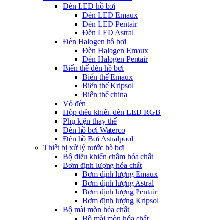
Đèn LED hồ bơi
Đèn LED Emaux
Đèn LED Pentair
Đèn LED Astral
Đèn Halogen hồ bơi
Đèn Halogen Emaux
Đèn Halogen Pentair
Biến thế đèn hồ bơi
Biến thế Emaux
Biến thế Kripsol
Biến thế china
Vỏ đèn
Hộp điều khiển đèn LED RGB
Phụ kiện thay thế
Đèn hồ bơi Waterco
Đèn hồ Bơi Astralpool
Thiết bị xử lý nước hồ bơi
Bộ điều khiển châm hóa chất
Bơm định lượng hóa chất
Bơm định lượng Emaux
Bơm định lượng Astral
Bơm định lượng Pentair
Bơm định lượng Kripsol
Bộ mài mòn hóa chất
Bộ mài mòn hóa chất