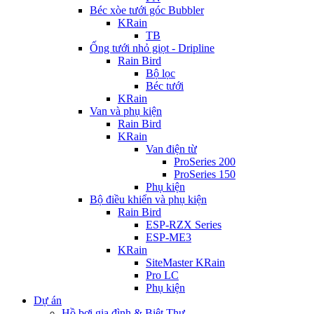
Béc xòe tưới góc Bubbler
KRain
TB
Ống tưới nhỏ giọt - Dripline
Rain Bird
Bộ lọc
Béc tưới
KRain
Van và phụ kiện
Rain Bird
KRain
Van điện từ
ProSeries 200
ProSeries 150
Phụ kiện
Bộ điều khiển và phụ kiện
Rain Bird
ESP-RZX Series
ESP-ME3
KRain
SiteMaster KRain
Pro LC
Phụ kiện
Dự án
Hồ bơi gia đình & Biệt Thự