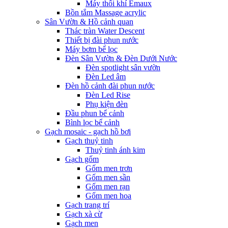
Máy thổi khí Emaux
Bồn tắm Massage acrylic
Sân Vườn & Hồ cảnh quan
Thác tràn Water Descent
Thiết bị đài phun nước
Máy bơm bể lọc
Đèn Sân Vườn & Đèn Dưới Nước
Đèn spotlight sân vườn
Đèn Led âm
Đèn hồ cảnh đài phun nước
Đèn Led Rise
Phụ kiện đèn
Đầu phun bể cảnh
Bình lọc bể cảnh
Gạch mosaic - gạch hồ bơi
Gạch thuỷ tinh
Thuỷ tinh ánh kim
Gạch gốm
Gốm men trơn
Gốm men sần
Gốm men rạn
Gốm men hoa
Gạch trang trí
Gạch xà cừ
Gạch men