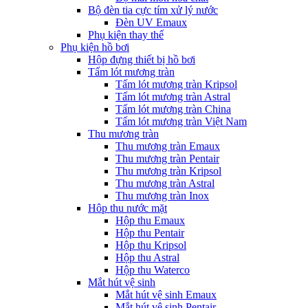
Bộ đèn tia cực tím xử lý nước
Đèn UV Emaux
Phụ kiện thay thế
Phụ kiện hồ bơi
Hộp đựng thiết bị hồ bơi
Tấm lót mương tràn
Tấm lót mương tràn Kripsol
Tấm lót mương tràn Astral
Tấm lót mương tràn China
Tấm lót mương tràn Việt Nam
Thu mương tràn
Thu mương tràn Emaux
Thu mương tràn Pentair
Thu mương tràn Kripsol
Thu mương tràn Astral
Thu mương tràn Inox
Hôp thu nước mặt
Hộp thu Emaux
Hộp thu Pentair
Hộp thu Kripsol
Hộp thu Astral
Hộp thu Waterco
Mắt hút vệ sinh
Mắt hút vệ sinh Emaux
Mắt hút vệ sinh Pentair