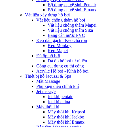
Bộ dụng cụ vệ sinh Pentair
Bộ dụng cụ vệ sinh Emaux
Vật liệu xây dựng hồ bơi
Vật liệu chống thấm hồ bơi
Vật liệu chống thấm Mapei
Vật liệu chống thấm Sika
Băng cản nước PVC
Keo dán gạch - Keo chà ron
Keo Monkey
Keo Mapei
Đá ốp hồ bơi
Đá ốp hồ bơi tự nhiên
Công cụ, dụng cụ thi công
Acrylic Hồ bơi - Kính hồ bơi
Thiết bị hồ Jacuzzi & Spa
Mắt Massage
Phụ kiện điều chỉnh khí
Jet masage
Jet khí pentair
Jet khí china
Máy thổi khí
Máy thổi khí Kripsol
Máy thổi khí Jackbo
Máy thổi khí Emaux