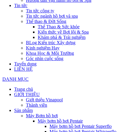
Hướng dẫn vận hành hồ bơi & Spa
Tin tức
Tin tức công ty
Tin tức ngành hồ bơi và spa
Thể thao & Đời Sống
Thể Thao & Sức khỏe
Kiến thức về Bơi lội & Spa
Khám phá & Trải nghiệm
BLog Kiến trúc Xây dựng
Kinh nghiệm Hay
Khoa Học & Môi Trường
Góc nhìn cuộc sống
Tuyển dụng
LIÊN HỆ
DANH MỤC
Trang chủ
GIỚI THIỆU
Giới thiệu Vinapool
Thành viên
Sản phẩm
Máy Bơm hồ bơi
Máy bơm hồ bơi Pentair
Máy bơm hồ bơi Pentair Superflo
Máy bơm hồ bơi Pentair Whisperflo