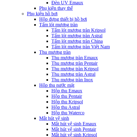
Đèn UV Emaux
Phụ kiện thay thế
Phụ kiện hồ bơi
Hộp đựng thiết bị hồ bơi
Tấm lót mương tràn
Tấm lót mương tràn Kripsol
Tấm lót mương tràn Astral
Tấm lót mương tràn China
Tấm lót mương tràn Việt Nam
Thu mương tràn
Thu mương tràn Emaux
Thu mương tràn Pentair
Thu mương tràn Kripsol
Thu mương tràn Astral
Thu mương tràn Inox
Hôp thu nước mặt
Hộp thu Emaux
Hộp thu Pentair
Hộp thu Kripsol
Hộp thu Astral
Hộp thu Waterco
Mắt hút vệ sinh
Mắt hút vệ sinh Emaux
Mắt hút vệ sinh Pentair
Mắt hút vệ sinh Kripsol