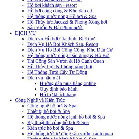
Hồ bơi khách sạn - resort
Hồ bơi công cộng & Khu dân cư
Hệ thống nước nóng Hồ bơi & Spa
Hồ Thủy lực Jacuzzi & Phòng Xông hơi
Sân Vườn & Đài Phun nước
DỊCH VỤ
Dịch vụ Hồ bơi Gia đình, Biệt thự
Dịch Vụ Hồ Bơi Khách Sạn, Resort
Dịch Vụ Hồ Bơi Công Cộng, Khu Dân Cư
Hệ thống nước nóng Dân dụng & Hồ Bơi
Thi Công Sân Vườn & Hồ Cảnh Quan
Hồ Thủy Lực & Phòng xông hơi
Hệ Thống Tưới Cây Tự Động
Dịch vụ hậu mãi
Hướng dẫn mua hàng online
Quy định bảo hành
Hỗ trợ khách hàng
Công Nghệ và Kiến Trúc
Công nghệ hồ bơi & Spa
Thiết bị hồ bơi & Spa
Hệ thống nước nóng lạnh hồ bơi & Spa
Kỹ thuật thi công hồ bơi & Spa
Kiến trúc hồ bơi & Spa
Hệ thống tưới tự động sân vườn, cảnh quan