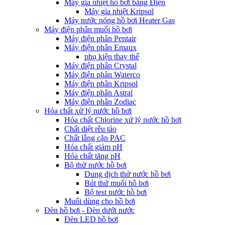
Máy gia nhiệt hồ bơi bằng Điện
Máy gia nhiệt Kripsol
Máy nước nóng hồ bơi Heater Gas
Máy điện phân muối hồ bơi
Máy điện phân Pentair
Máy điện phân Emaux
phụ kiện thay thế
Máy điện phân Crystal
Máy điện phân Waterco
Máy điện phân Kripsol
Máy điện phân Astral
Máy điện phân Zodiac
Hóa chất xử lý nước hồ bơi
Hóa chất Chlorine xử lý nước hồ bơi
Chất diệt rêu tảo
Chất lắng cặn PAC
Hóa chất giảm pH
Hóa chất tăng pH
Bộ thử nước hồ bơi
Dung dịch thử nước hồ bơi
Bút thử muối hồ bơi
Bộ test nước hồ bơi
Muối dùng cho hồ bơi
Đèn hồ bơi - Đèn dưới nước
Đèn LED hồ bơi