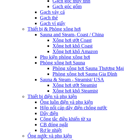
Gạch góc thủy tinh
Gạch góc gốm
Gạch vảy cá
Gạch thẻ
Gạch vỉ giấy
Thiết bị & Phòng xông hơi
Sauna and Steam- Coast / China
Xông hơi ướt Coast
Xông hơi khô Coast
Xông hơi khô Amazon
Phụ kiện phòng xông hơi
Phòng xông hơi Sauna
Phòng xông hơi Sauna Thương Mại
Phòng xông hơi Sauna Gia Đình
Sauna & Steam - Steamist/ USA
Xông hơi ướt Steamist
Xông hơi khô Steamist
Thiết bị điện và phụ kiện
Ống luồn điện và phụ kiện
Hộp nối cáp dây điện chống nước
Dây điện
Công tắc điều khiển từ xa
CB đóng ngắt
Rơ le nhiệt
Ống nước và phụ kiện