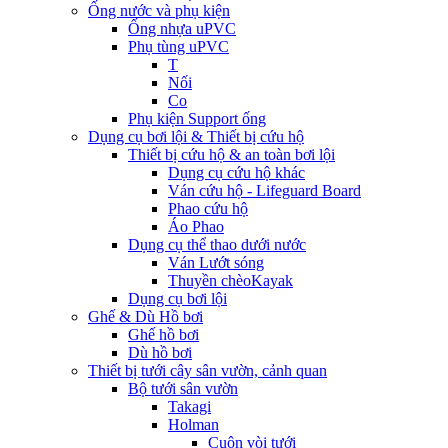
Ống nước và phụ kiện
Ống nhựa uPVC
Phụ tùng uPVC
T
Nối
Co
Phụ kiện Support ống
Dụng cụ bơi lội & Thiết bị cứu hộ
Thiết bị cứu hộ & an toàn bơi lội
Dụng cụ cứu hộ khác
Ván cứu hộ - Lifeguard Board
Phao cứu hộ
Áo Phao
Dụng cụ thể thao dưới nước
Ván Lướt sóng
Thuyền chèoKayak
Dụng cụ bơi lội
Ghế & Dù Hồ bơi
Ghế hồ bơi
Dù hồ bơi
Thiết bị tưới cây sân vườn, cảnh quan
Bộ tưới sân vườn
Takagi
Holman
Cuộn vòi tưới