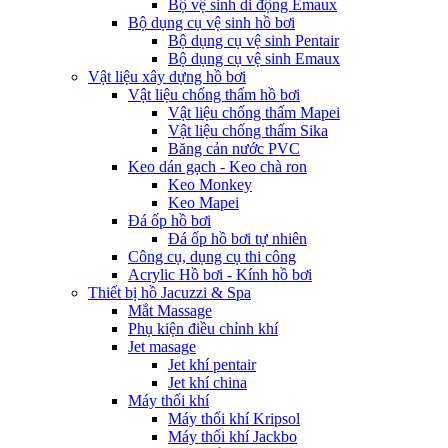
Bộ vệ sinh di động Emaux
Bộ dụng cụ vệ sinh hồ bơi
Bộ dụng cụ vệ sinh Pentair
Bộ dụng cụ vệ sinh Emaux
Vật liệu xây dựng hồ bơi
Vật liệu chống thấm hồ bơi
Vật liệu chống thấm Mapei
Vật liệu chống thấm Sika
Băng cản nước PVC
Keo dán gạch - Keo chà ron
Keo Monkey
Keo Mapei
Đá ốp hồ bơi
Đá ốp hồ bơi tự nhiên
Công cụ, dụng cụ thi công
Acrylic Hồ bơi - Kính hồ bơi
Thiết bị hồ Jacuzzi & Spa
Mắt Massage
Phụ kiện điều chỉnh khí
Jet masage
Jet khí pentair
Jet khí china
Máy thổi khí
Máy thổi khí Kripsol
Máy thổi khí Jackbo