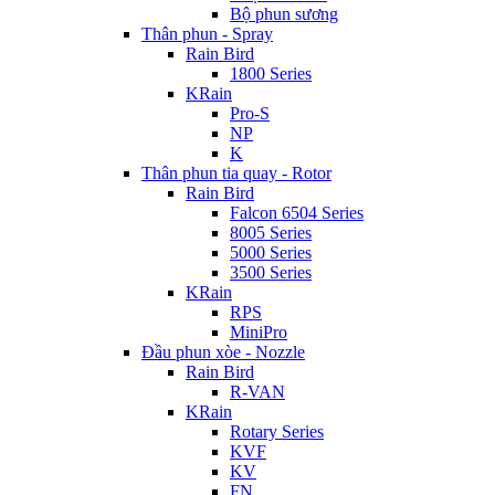
Bộ phun sương
Thân phun - Spray
Rain Bird
1800 Series
KRain
Pro-S
NP
K
Thân phun tia quay - Rotor
Rain Bird
Falcon 6504 Series
8005 Series
5000 Series
3500 Series
KRain
RPS
MiniPro
Đầu phun xòe - Nozzle
Rain Bird
R-VAN
KRain
Rotary Series
KVF
KV
FN