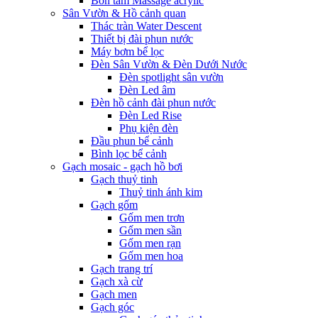
Bồn tắm Massage acrylic
Sân Vườn & Hồ cảnh quan
Thác tràn Water Descent
Thiết bị đài phun nước
Máy bơm bể lọc
Đèn Sân Vườn & Đèn Dưới Nước
Đèn spotlight sân vườn
Đèn Led âm
Đèn hồ cảnh đài phun nước
Đèn Led Rise
Phụ kiện đèn
Đầu phun bể cảnh
Bình lọc bể cảnh
Gạch mosaic - gạch hồ bơi
Gạch thuỷ tinh
Thuỷ tinh ánh kim
Gạch gốm
Gốm men trơn
Gốm men sần
Gốm men rạn
Gốm men hoa
Gạch trang trí
Gạch xà cừ
Gạch men
Gạch góc