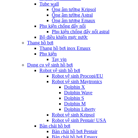
Tube wall
Ống âm tường Kripsol
Ống âm tường Astral
Ống âm tương Emaux
Phụ kiện chống đẩy nổi
Phụ kiện chống đẩy nổi astral
Bộ điều khiển mực nước
Thang hồ bơi
Thang hồ bơi inox Emaux
Phụ kiện
Tay vịn
Dụng cụ vệ sinh hồ bơi
Robot vệ sinh hồ bơi
Robot vệ sinh Procopi/EU
Robot vệ sinh Maytronics
Dolphin X
Dolphin Wave
Dolphin S
Dolphin M
Dolphin Liberty
Robot vệ sinh Kripsol
Robot vệ sinh Pentair/ USA
Bàn chải hồ bơi
Bàn chải hồ bơi Pentair
Bàn chải hồ bơi Emaux