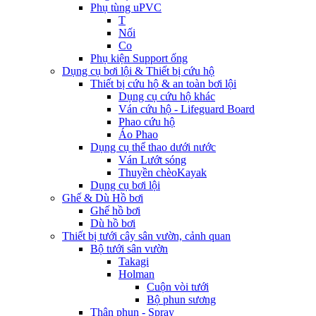
Phụ tùng uPVC
T
Nối
Co
Phụ kiện Support ống
Dụng cụ bơi lội & Thiết bị cứu hộ
Thiết bị cứu hộ & an toàn bơi lội
Dụng cụ cứu hộ khác
Ván cứu hộ - Lifeguard Board
Phao cứu hộ
Áo Phao
Dụng cụ thể thao dưới nước
Ván Lướt sóng
Thuyền chèoKayak
Dụng cụ bơi lội
Ghế & Dù Hồ bơi
Ghế hồ bơi
Dù hồ bơi
Thiết bị tưới cây sân vườn, cảnh quan
Bộ tưới sân vườn
Takagi
Holman
Cuộn vòi tưới
Bộ phun sương
Thân phun - Spray