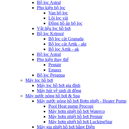
Bộ lọc Astral
Phụ kiện bộ lọc
Van bộ lọc
Lõi lọc vải
Đồng hồ áp bộ lọc
Vật liệu lọc hồ bơi
Bộ lọc Kripsol
Bộ lọc cát Granada
Bộ lọc cát Artik - akt
Bộ lọc Artik - ak
Bộ lọc Astral
Phụ kiện thay thế
Pentair
Emaux
Bộ lọc Peraqua
Máy lọc hồ bơi
Máy lọc hồ bơi gia đình
Máy hút vệ sinh di động
Máy nước nóng hồ bơi & Spa
Máy nước nóng hồ bơi Bơm nhiệt - Heater Pump
Pool Heat pump Procopi
Máy bơm nhiệt hồ bơi Waterco
Máy bơm nhiệt hồ bơi Pentair
Máy bơm nhiệt hồ bơi LuckingStar
Máy gia nhiệt hồ bơi bằng Điện