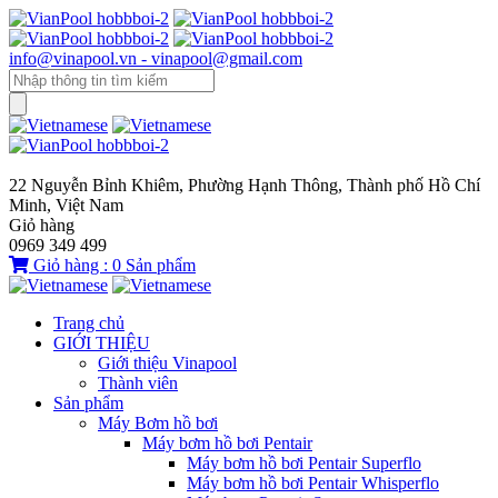
info@vinapool.vn - vinapool@gmail.com
22 Nguyễn Bỉnh Khiêm, Phường Hạnh Thông, Thành phố Hồ Chí
Minh, Việt Nam
Giỏ hàng
0969 349 499
Giỏ hàng :
0
Sản phẩm
Trang chủ
GIỚI THIỆU
Giới thiệu Vinapool
Thành viên
Sản phẩm
Máy Bơm hồ bơi
Máy bơm hồ bơi Pentair
Máy bơm hồ bơi Pentair Superflo
Máy bơm hồ bơi Pentair Whisperflo