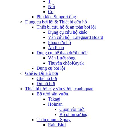
T
Nối
Co
Phụ kiện Support ống
Dụng cụ bơi lội & Thiết bị cứu hộ
Thiết bị cứu hộ & an toàn bơi lội
Dụng cụ cứu hộ khác
Ván cứu hộ - Lifeguard Board
Phao cứu hộ
Áo Phao
Dụng cụ thể thao dưới nước
Ván Lướt sóng
Thuyền chèoKayak
Dụng cụ bơi lội
Ghế & Dù Hồ bơi
Ghế hồ bơi
Dù hồ bơi
Thiết bị tưới cây sân vườn, cảnh quan
Bộ tưới sân vườn
Takagi
Holman
Cuộn vòi tưới
Bộ phun sương
Thân phun - Spray
Rain Bird