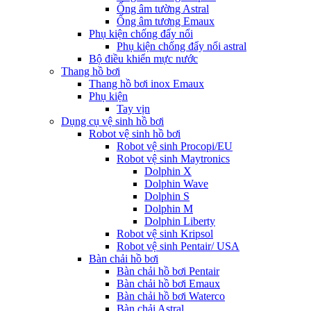
Ống âm tường Astral
Ống âm tương Emaux
Phụ kiện chống đẩy nổi
Phụ kiện chống đẩy nổi astral
Bộ điều khiển mực nước
Thang hồ bơi
Thang hồ bơi inox Emaux
Phụ kiện
Tay vịn
Dụng cụ vệ sinh hồ bơi
Robot vệ sinh hồ bơi
Robot vệ sinh Procopi/EU
Robot vệ sinh Maytronics
Dolphin X
Dolphin Wave
Dolphin S
Dolphin M
Dolphin Liberty
Robot vệ sinh Kripsol
Robot vệ sinh Pentair/ USA
Bàn chải hồ bơi
Bàn chải hồ bơi Pentair
Bàn chải hồ bơi Emaux
Bàn chải hồ bơi Waterco
Bàn chải Astral