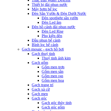
Thác tràn Water Descent
Thiết bị đài phun nước
Máy bơm bể lọc
Đèn Sân Vườn & Đèn Dưới Nước
Đèn spotlight sân vườn
Đèn Led âm
Đèn hồ cảnh đài phun nước
Đèn Led Rise
Phụ kiện đèn
Đầu phun bể cảnh
Bình lọc bể cảnh
Gạch mosaic - gạch hồ bơi
Gạch thuỷ tinh
Thuỷ tinh ánh kim
Gạch gốm
Gốm men trơn
Gốm men sần
Gốm men rạn
Gốm men hoa
Gạch trang trí
Gạch xà cừ
Gạch men
Gạch góc
Gạch góc thủy tinh
Gạch góc gốm