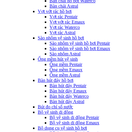
Bàn chải hồ bơi Waterco
Bàn chải Astral
Vợt vớt rác hồ bơi
Vợt rác Pentair
Vợt vớt rác Emaux
Vợt rác Waterco
Vợt rác Astral
Sào nhôm vệ sinh hồ bơi
Sào nhôm vệ sinh hồ bơi Pentair
Sào nhôm vệ sinh hồ bơi Emaux
Sào nhôm Astral
Ống mềm hút vệ sinh
Ống mềm Pentair
Ống mềm Emaux
Ống mềm Astral
Bàn hút đáy hồ bơi
Bàn hút đáy Pentair
Bàn hút đáy Emaux
Bàn hút đáy Waterco
Bàn hút đáy Astral
Bút đo chỉ số nước
Bộ vệ sinh di động
Bộ vệ sinh di động Pentair
Bộ vệ sinh di động Emaux
Bộ dụng cụ vệ sinh hồ bơi