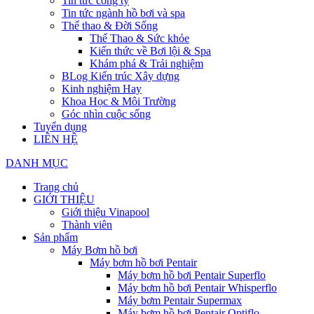
Tin tức công ty
Tin tức ngành hồ bơi và spa
Thể thao & Đời Sống
Thể Thao & Sức khỏe
Kiến thức về Bơi lội & Spa
Khám phá & Trải nghiệm
BLog Kiến trúc Xây dựng
Kinh nghiệm Hay
Khoa Học & Môi Trường
Góc nhìn cuộc sống
Tuyển dụng
LIÊN HỆ
DANH MỤC
Trang chủ
GIỚI THIỆU
Giới thiệu Vinapool
Thành viên
Sản phẩm
Máy Bơm hồ bơi
Máy bơm hồ bơi Pentair
Máy bơm hồ bơi Pentair Superflo
Máy bơm hồ bơi Pentair Whisperflo
Máy bơm Pentair Supermax
Máy bơm hồ bơi Pentair Optiflo