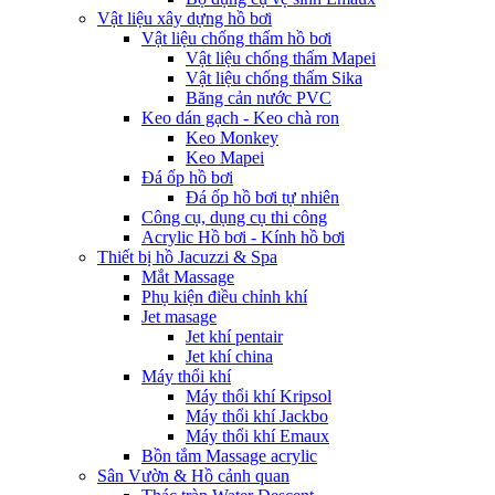
Vật liệu xây dựng hồ bơi
Vật liệu chống thấm hồ bơi
Vật liệu chống thấm Mapei
Vật liệu chống thấm Sika
Băng cản nước PVC
Keo dán gạch - Keo chà ron
Keo Monkey
Keo Mapei
Đá ốp hồ bơi
Đá ốp hồ bơi tự nhiên
Công cụ, dụng cụ thi công
Acrylic Hồ bơi - Kính hồ bơi
Thiết bị hồ Jacuzzi & Spa
Mắt Massage
Phụ kiện điều chỉnh khí
Jet masage
Jet khí pentair
Jet khí china
Máy thổi khí
Máy thổi khí Kripsol
Máy thổi khí Jackbo
Máy thổi khí Emaux
Bồn tắm Massage acrylic
Sân Vườn & Hồ cảnh quan