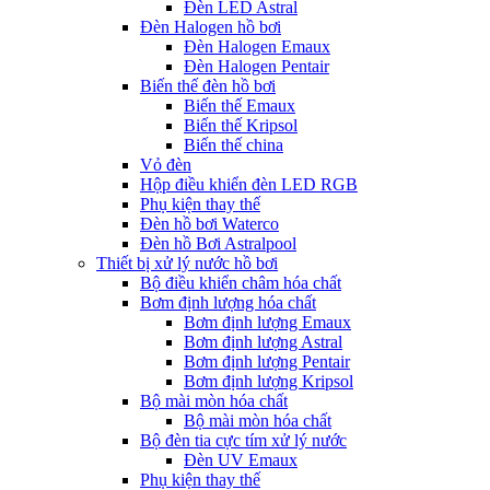
Đèn LED Astral
Đèn Halogen hồ bơi
Đèn Halogen Emaux
Đèn Halogen Pentair
Biến thế đèn hồ bơi
Biến thế Emaux
Biến thế Kripsol
Biến thế china
Vỏ đèn
Hộp điều khiển đèn LED RGB
Phụ kiện thay thế
Đèn hồ bơi Waterco
Đèn hồ Bơi Astralpool
Thiết bị xử lý nước hồ bơi
Bộ điều khiển châm hóa chất
Bơm định lượng hóa chất
Bơm định lượng Emaux
Bơm định lượng Astral
Bơm định lượng Pentair
Bơm định lượng Kripsol
Bộ mài mòn hóa chất
Bộ mài mòn hóa chất
Bộ đèn tia cực tím xử lý nước
Đèn UV Emaux
Phụ kiện thay thế