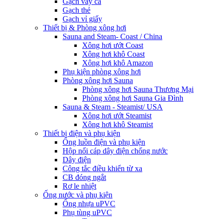
Gạch vảy cá
Gạch thẻ
Gạch vỉ giấy
Thiết bị & Phòng xông hơi
Sauna and Steam- Coast / China
Xông hơi ướt Coast
Xông hơi khô Coast
Xông hơi khô Amazon
Phụ kiện phòng xông hơi
Phòng xông hơi Sauna
Phòng xông hơi Sauna Thương Mại
Phòng xông hơi Sauna Gia Đình
Sauna & Steam - Steamist/ USA
Xông hơi ướt Steamist
Xông hơi khô Steamist
Thiết bị điện và phụ kiện
Ống luồn điện và phụ kiện
Hộp nối cáp dây điện chống nước
Dây điện
Công tắc điều khiển từ xa
CB đóng ngắt
Rơ le nhiệt
Ống nước và phụ kiện
Ống nhựa uPVC
Phụ tùng uPVC