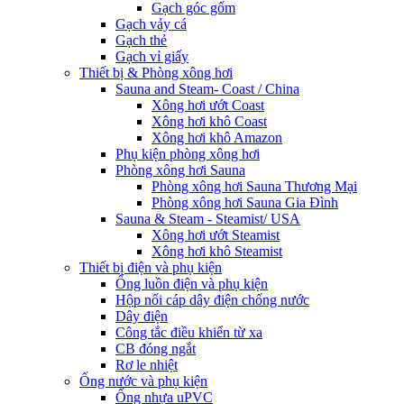
Gạch góc gốm
Gạch vảy cá
Gạch thẻ
Gạch vỉ giấy
Thiết bị & Phòng xông hơi
Sauna and Steam- Coast / China
Xông hơi ướt Coast
Xông hơi khô Coast
Xông hơi khô Amazon
Phụ kiện phòng xông hơi
Phòng xông hơi Sauna
Phòng xông hơi Sauna Thương Mại
Phòng xông hơi Sauna Gia Đình
Sauna & Steam - Steamist/ USA
Xông hơi ướt Steamist
Xông hơi khô Steamist
Thiết bị điện và phụ kiện
Ống luồn điện và phụ kiện
Hộp nối cáp dây điện chống nước
Dây điện
Công tắc điều khiển từ xa
CB đóng ngắt
Rơ le nhiệt
Ống nước và phụ kiện
Ống nhựa uPVC