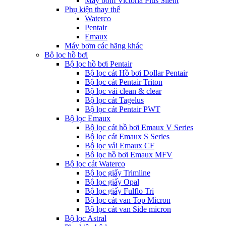
Máy bơm Victoria Plus Silent
Phụ kiện thay thế
Waterco
Pentair
Emaux
Máy bơm các hãng khác
Bộ lọc hồ bơi
Bộ lọc hồ bơi Pentair
Bộ lọc cát Hồ bơi Dollar Pentair
Bộ lọc cát Pentair Triton
Bộ lọc vải clean & clear
Bộ lọc cát Tagelus
Bộ lọc cát Pentair PWT
Bộ lọc Emaux
Bộ lọc cát hồ bơi Emaux V Series
Bộ lọc cát Emaux S Series
Bộ lọc vải Emaux CF
Bô lọc hồ bơi Emaux MFV
Bộ lọc cát Waterco
Bộ lọc giấy Trimline
Bộ lọc giấy Opal
Bộ lọc giấy Fulflo Tri
Bộ lọc cát van Top Micron
Bộ lọc cát van Side micron
Bộ lọc Astral