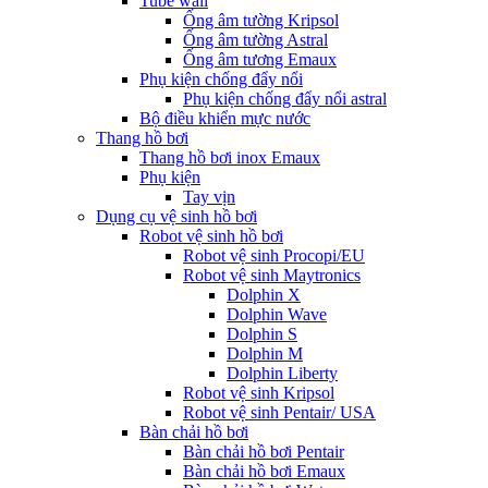
Tube wall
Ống âm tường Kripsol
Ống âm tường Astral
Ống âm tương Emaux
Phụ kiện chống đẩy nổi
Phụ kiện chống đẩy nổi astral
Bộ điều khiển mực nước
Thang hồ bơi
Thang hồ bơi inox Emaux
Phụ kiện
Tay vịn
Dụng cụ vệ sinh hồ bơi
Robot vệ sinh hồ bơi
Robot vệ sinh Procopi/EU
Robot vệ sinh Maytronics
Dolphin X
Dolphin Wave
Dolphin S
Dolphin M
Dolphin Liberty
Robot vệ sinh Kripsol
Robot vệ sinh Pentair/ USA
Bàn chải hồ bơi
Bàn chải hồ bơi Pentair
Bàn chải hồ bơi Emaux