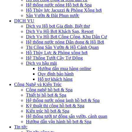
Hệ thống nước nóng Hồ bơi & Spa
Hồ Thủy lực Jacuzzi & Phòng Xông hơi
Sân Vườn & Đài Phun nước
DỊCH VỤ
Dịch vụ Hồ bơi Gia đình, Biệt thự
Dịch Vụ Hồ Bơi Khách Sạn, Resort
Dịch Vụ Hồ Bơi Công Cộng, Khu Dân Cư
Hệ thống nước nóng Dân dụng & Hồ Bơi
Thi Công Sân Vườn & Hồ Cảnh Quan
Hồ Thủy Lực & Phòng xông hơi
Hệ Thống Tưới Cây Tự Động
Dịch vụ hậu mãi
Hướng dẫn mua hàng online
Quy định bảo hành
Hỗ trợ khách hàng
Công Nghệ và Kiến Trúc
Công nghệ hồ bơi & Spa
Thiết bị hồ bơi & Spa
Hệ thống nước nóng lạnh hồ bơi & Spa
Kỹ thuật thi công hồ bơi & Spa
Kiến trúc hồ bơi & Spa
Hệ thống tưới tự động sân vườn, cảnh quan
Hướng dẫn vận hành hồ bơi & Spa
Tin tức