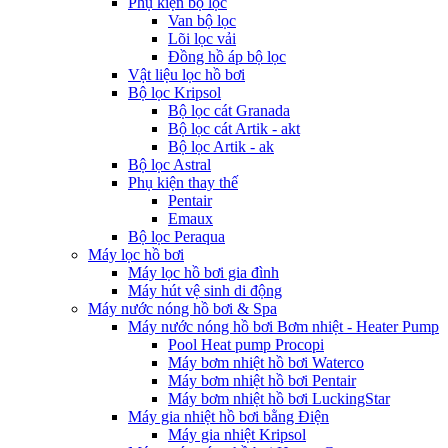
Phụ kiện bộ lọc
Van bộ lọc
Lõi lọc vải
Đồng hồ áp bộ lọc
Vật liệu lọc hồ bơi
Bộ lọc Kripsol
Bộ lọc cát Granada
Bộ lọc cát Artik - akt
Bộ lọc Artik - ak
Bộ lọc Astral
Phụ kiện thay thế
Pentair
Emaux
Bộ lọc Peraqua
Máy lọc hồ bơi
Máy lọc hồ bơi gia đình
Máy hút vệ sinh di động
Máy nước nóng hồ bơi & Spa
Máy nước nóng hồ bơi Bơm nhiệt - Heater Pump
Pool Heat pump Procopi
Máy bơm nhiệt hồ bơi Waterco
Máy bơm nhiệt hồ bơi Pentair
Máy bơm nhiệt hồ bơi LuckingStar
Máy gia nhiệt hồ bơi bằng Điện
Máy gia nhiệt Kripsol