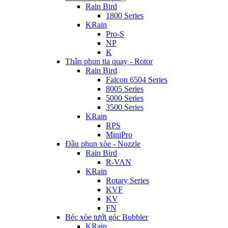
Rain Bird
1800 Series
KRain
Pro-S
NP
K
Thân phun tia quay - Rotor
Rain Bird
Falcon 6504 Series
8005 Series
5000 Series
3500 Series
KRain
RPS
MiniPro
Đầu phun xòe - Nozzle
Rain Bird
R-VAN
KRain
Rotary Series
KVF
KV
FN
Béc xòe tưới góc Bubbler
KRain