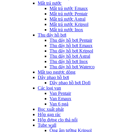
Mắt trả nước
Mắt trả nước Emaux
Mắt trả nước Pentair
Mắt trả nước Astral
Mắt trả nước Kripsol
Mắt trả nước Inox
Thu đáy hồ bơi
Thu đáy hồ bơi Pentair
Thu đáy hồ bơi Emaux
Thu đáy hồ bơi Kripsol
Thu đáy hồ bơi Astral
Thu đáy hồ bơi Inox
Thu đáy hồ bơi Waterco
Mắt tạo ngược dòng
Dây phao hồ bơi
Dây phao hồ bơi Dofi
Các loại van
Van Pentair
Van Emaux
Van 6 ngả
Bục xuất phát
Hộp gạn rác
Hộp đựng clo thả nổi
Tube wall
Ống âm tường Kripsol