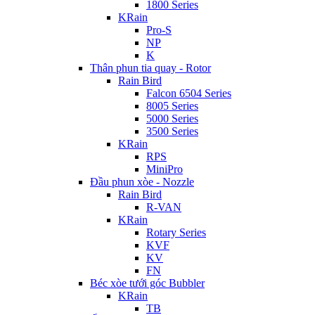
1800 Series
KRain
Pro-S
NP
K
Thân phun tia quay - Rotor
Rain Bird
Falcon 6504 Series
8005 Series
5000 Series
3500 Series
KRain
RPS
MiniPro
Đầu phun xòe - Nozzle
Rain Bird
R-VAN
KRain
Rotary Series
KVF
KV
FN
Béc xòe tưới góc Bubbler
KRain
TB