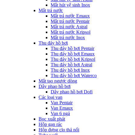
Mắt hút vệ sinh Inox
Mắt trả nước
Mắt trả nước Emaux
Mắt trả nước Pentair
Mắt trả nước Astral
Mắt trả nước Kripsol
Mắt trả nước Inox
Thu đáy hồ bơi
Thu đáy hồ bơi Pentair
Thu đáy hồ bơi Emaux
Thu đáy hồ bơi Kripsol
Thu đáy hồ bơi Astral
Thu đáy hồ bơi Inox
Thu đáy hồ bơi Waterco
Mắt tạo ngược dòng
Dây phao hồ bơi
Dây phao hồ bơi Dofi
Các loại van
Van Pentair
Van Emaux
Van 6 ngả
Bục xuất phát
Hộp gạn rác
Hộp đựng clo thả nổi