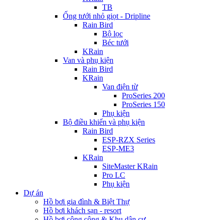
TB
Ống tưới nhỏ giọt - Dripline
Rain Bird
Bộ lọc
Béc tưới
KRain
Van và phụ kiện
Rain Bird
KRain
Van điện từ
ProSeries 200
ProSeries 150
Phụ kiện
Bộ điều khiển và phụ kiện
Rain Bird
ESP-RZX Series
ESP-ME3
KRain
SiteMaster KRain
Pro LC
Phụ kiện
Dự án
Hồ bơi gia đình & Biệt Thự
Hồ bơi khách sạn - resort
Hồ bơi công cộng & Khu dân cư