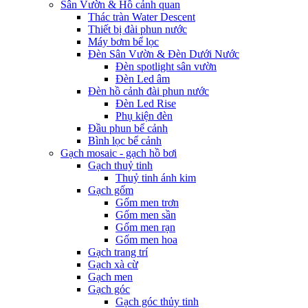
Sân Vườn & Hồ cảnh quan
Thác tràn Water Descent
Thiết bị đài phun nước
Máy bơm bể lọc
Đèn Sân Vườn & Đèn Dưới Nước
Đèn spotlight sân vườn
Đèn Led âm
Đèn hồ cảnh đài phun nước
Đèn Led Rise
Phụ kiện đèn
Đầu phun bể cảnh
Bình lọc bể cảnh
Gạch mosaic - gạch hồ bơi
Gạch thuỷ tinh
Thuỷ tinh ánh kim
Gạch gốm
Gốm men trơn
Gốm men sần
Gốm men rạn
Gốm men hoa
Gạch trang trí
Gạch xà cừ
Gạch men
Gạch góc
Gạch góc thủy tinh