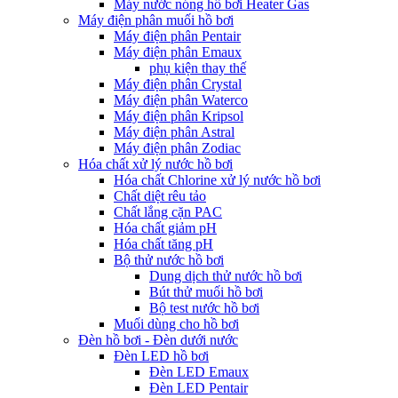
Máy nước nóng hồ bơi Heater Gas
Máy điện phân muối hồ bơi
Máy điện phân Pentair
Máy điện phân Emaux
phụ kiện thay thế
Máy điện phân Crystal
Máy điện phân Waterco
Máy điện phân Kripsol
Máy điện phân Astral
Máy điện phân Zodiac
Hóa chất xử lý nước hồ bơi
Hóa chất Chlorine xử lý nước hồ bơi
Chất diệt rêu tảo
Chất lắng cặn PAC
Hóa chất giảm pH
Hóa chất tăng pH
Bộ thử nước hồ bơi
Dung dịch thử nước hồ bơi
Bút thử muối hồ bơi
Bộ test nước hồ bơi
Muối dùng cho hồ bơi
Đèn hồ bơi - Đèn dưới nước
Đèn LED hồ bơi
Đèn LED Emaux
Đèn LED Pentair