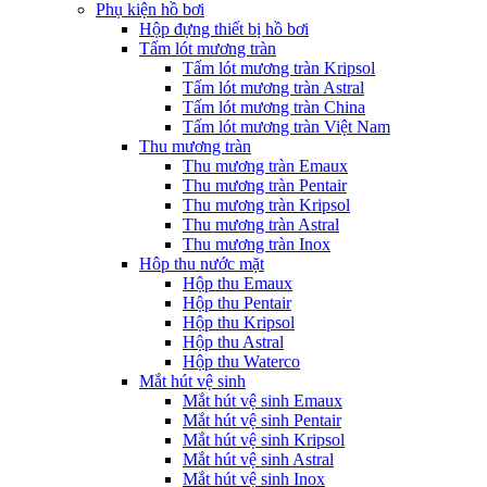
Phụ kiện hồ bơi
Hộp đựng thiết bị hồ bơi
Tấm lót mương tràn
Tấm lót mương tràn Kripsol
Tấm lót mương tràn Astral
Tấm lót mương tràn China
Tấm lót mương tràn Việt Nam
Thu mương tràn
Thu mương tràn Emaux
Thu mương tràn Pentair
Thu mương tràn Kripsol
Thu mương tràn Astral
Thu mương tràn Inox
Hôp thu nước mặt
Hộp thu Emaux
Hộp thu Pentair
Hộp thu Kripsol
Hộp thu Astral
Hộp thu Waterco
Mắt hút vệ sinh
Mắt hút vệ sinh Emaux
Mắt hút vệ sinh Pentair
Mắt hút vệ sinh Kripsol
Mắt hút vệ sinh Astral
Mắt hút vệ sinh Inox