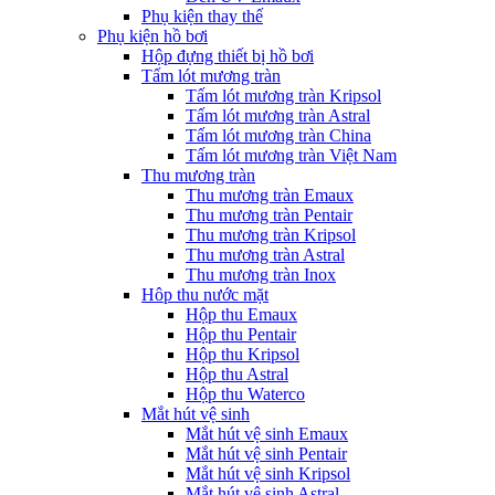
Phụ kiện thay thế
Phụ kiện hồ bơi
Hộp đựng thiết bị hồ bơi
Tấm lót mương tràn
Tấm lót mương tràn Kripsol
Tấm lót mương tràn Astral
Tấm lót mương tràn China
Tấm lót mương tràn Việt Nam
Thu mương tràn
Thu mương tràn Emaux
Thu mương tràn Pentair
Thu mương tràn Kripsol
Thu mương tràn Astral
Thu mương tràn Inox
Hôp thu nước mặt
Hộp thu Emaux
Hộp thu Pentair
Hộp thu Kripsol
Hộp thu Astral
Hộp thu Waterco
Mắt hút vệ sinh
Mắt hút vệ sinh Emaux
Mắt hút vệ sinh Pentair
Mắt hút vệ sinh Kripsol
Mắt hút vệ sinh Astral