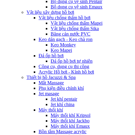
Bộ dụng cụ vệ sinh Pentair
Bộ dụng cụ vệ sinh Emaux
Vật liệu xây dựng hồ bơi
Vật liệu chống thấm hồ bơi
Vật liệu chống thấm Mapei
Vật liệu chống thấm Sika
Băng cản nước PVC
Keo dán gạch - Keo chà ron
Keo Monkey
Keo Mapei
Đá ốp hồ bơi
Đá ốp hồ bơi tự nhiên
Công cụ, dụng cụ thi công
Acrylic Hồ bơi - Kính hồ bơi
Thiết bị hồ Jacuzzi & Spa
Mắt Massage
Phụ kiện điều chỉnh khí
Jet masage
Jet khí pentair
Jet khí china
Máy thổi khí
Máy thổi khí Kripsol
Máy thổi khí Jackbo
Máy thổi khí Emaux
Bồn tắm Massage acrylic