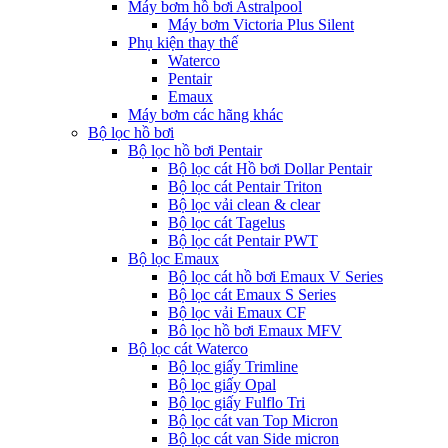
Máy bơm hồ bơi Astralpool
Máy bơm Victoria Plus Silent
Phụ kiện thay thế
Waterco
Pentair
Emaux
Máy bơm các hãng khác
Bộ lọc hồ bơi
Bộ lọc hồ bơi Pentair
Bộ lọc cát Hồ bơi Dollar Pentair
Bộ lọc cát Pentair Triton
Bộ lọc vải clean & clear
Bộ lọc cát Tagelus
Bộ lọc cát Pentair PWT
Bộ lọc Emaux
Bộ lọc cát hồ bơi Emaux V Series
Bộ lọc cát Emaux S Series
Bộ lọc vải Emaux CF
Bô lọc hồ bơi Emaux MFV
Bộ lọc cát Waterco
Bộ lọc giấy Trimline
Bộ lọc giấy Opal
Bộ lọc giấy Fulflo Tri
Bộ lọc cát van Top Micron
Bộ lọc cát van Side micron