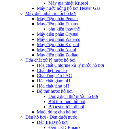
Máy gia nhiệt Kripsol
Máy nước nóng hồ bơi Heater Gas
Máy điện phân muối hồ bơi
Máy điện phân Pentair
Máy điện phân Emaux
phụ kiện thay thế
Máy điện phân Crystal
Máy điện phân Waterco
Máy điện phân Kripsol
Máy điện phân Astral
Máy điện phân Zodiac
Hóa chất xử lý nước hồ bơi
Hóa chất Chlorine xử lý nước hồ bơi
Chất diệt rêu tảo
Chất lắng cặn PAC
Hóa chất giảm pH
Hóa chất tăng pH
Bộ thử nước hồ bơi
Dung dịch thử nước hồ bơi
Bút thử muối hồ bơi
Bộ test nước hồ bơi
Muối dùng cho hồ bơi
Đèn hồ bơi - Đèn dưới nước
Đèn LED hồ bơi
Đèn LED Emaux