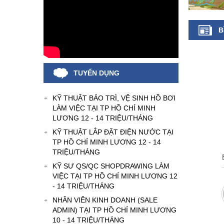
B
TUYỂN DỤNG
KỸ THUẬT BẢO TRÌ, VỆ SINH HỒ BƠI
LÀM VIỆC TẠI TP HỒ CHÍ MINH
LƯƠNG 12 - 14 TRIỆU/THÁNG
KỸ THUẬT LẮP ĐẶT ĐIỆN NƯỚC TẠI
TP HỒ CHÍ MINH LƯƠNG 12 - 14
TRIỆU/THÁNG
KỸ SƯ QS/QC SHOPDRAWING LÀM
VIỆC TẠI TP HỒ CHÍ MINH LƯƠNG 12
- 14 TRIỆU/THÁNG
NHÂN VIÊN KINH DOANH (SALE
ADMIN) TẠI TP HỒ CHÍ MINH LƯƠNG
10 - 14 TRIỆU/THÁNG