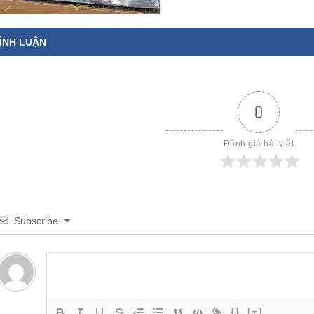
ÌNH LUẬN
0
Đánh giá bài viết
Subscribe
{}
[+]