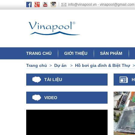
info@vinapool.vn - vinapool@gmail.com
TRANG CHỦ
GIỚI THIỆU
SẢN PHẨM
Trang chủ
>
Dự án
>
Hồ bơi gia đình & Biệt Thự
TÀI LIỆU
H
VIDEO