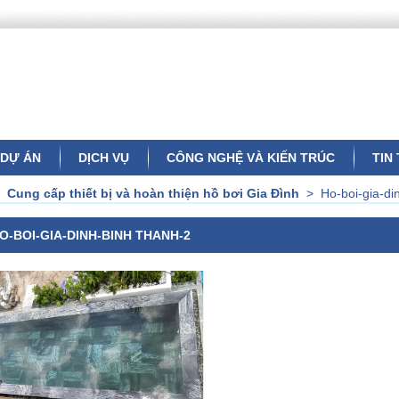
DỰ ÁN
DỊCH VỤ
CÔNG NGHỆ VÀ KIẾN TRÚC
TIN
>
Cung cấp thiết bị và hoàn thiện hồ bơi Gia Đình
>
Ho-boi-gia-di
O-BOI-GIA-DINH-BINH THANH-2