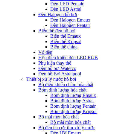
Đèn LED Pentair
Đèn LED Astral
Đèn Halogen hồ bơi
Đèn Halogen Emaux
Đèn Halogen Pentair
Biến thế đèn hồ bơi
Biến thế Emaux
Biến thế Kripsol
Biến thế china
Vỏ đèn
Hộp điều khiển đèn LED RGB
Phụ kiện thay thế
Đèn hồ bơi Waterco
Đèn hồ Bơi Astralpool
Thiết bị xử lý nước hồ bơi
Bộ điều khiển châm hóa chất
Bơm định lượng hóa chất
Bơm định lượng Emaux
Bơm định lượng Astral
Bơm định lượng Pentair
Bơm định lượng Kripsol
Bộ mài mòn hóa chất
Bộ mài mòn hóa chất
Bộ đèn tia cực tím xử lý nước
Đèn UV Emaux