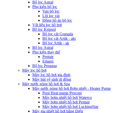
Bộ lọc Astral
Phụ kiện bộ lọc
Van bộ lọc
Lõi lọc vải
Đồng hồ áp bộ lọc
Vật liệu lọc hồ bơi
Bộ lọc Kripsol
Bộ lọc cát Granada
Bộ lọc cát Artik - akt
Bộ lọc Artik - ak
Bộ lọc Astral
Phụ kiện thay thế
Pentair
Emaux
Bộ lọc Peraqua
Máy lọc hồ bơi
Máy lọc hồ bơi gia đình
Máy hút vệ sinh di động
Máy nước nóng hồ bơi & Spa
Máy nước nóng hồ bơi Bơm nhiệt - Heater Pump
Pool Heat pump Procopi
Máy bơm nhiệt hồ bơi Waterco
Máy bơm nhiệt hồ bơi Pentair
Máy bơm nhiệt hồ bơi LuckingStar
Máy gia nhiệt hồ bơi bằng Điện