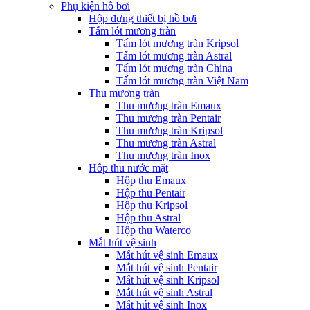
Phụ kiện hồ bơi
Hộp đựng thiết bị hồ bơi
Tấm lót mương tràn
Tấm lót mương tràn Kripsol
Tấm lót mương tràn Astral
Tấm lót mương tràn China
Tấm lót mương tràn Việt Nam
Thu mương tràn
Thu mương tràn Emaux
Thu mương tràn Pentair
Thu mương tràn Kripsol
Thu mương tràn Astral
Thu mương tràn Inox
Hôp thu nước mặt
Hộp thu Emaux
Hộp thu Pentair
Hộp thu Kripsol
Hộp thu Astral
Hộp thu Waterco
Mắt hút vệ sinh
Mắt hút vệ sinh Emaux
Mắt hút vệ sinh Pentair
Mắt hút vệ sinh Kripsol
Mắt hút vệ sinh Astral
Mắt hút vệ sinh Inox