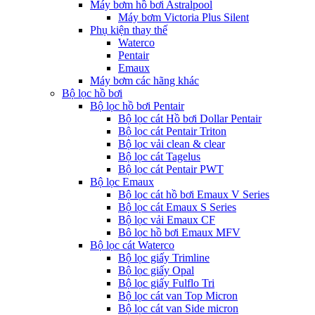
Máy bơm hồ bơi Astralpool
Máy bơm Victoria Plus Silent
Phụ kiện thay thế
Waterco
Pentair
Emaux
Máy bơm các hãng khác
Bộ lọc hồ bơi
Bộ lọc hồ bơi Pentair
Bộ lọc cát Hồ bơi Dollar Pentair
Bộ lọc cát Pentair Triton
Bộ lọc vải clean & clear
Bộ lọc cát Tagelus
Bộ lọc cát Pentair PWT
Bộ lọc Emaux
Bộ lọc cát hồ bơi Emaux V Series
Bộ lọc cát Emaux S Series
Bộ lọc vải Emaux CF
Bô lọc hồ bơi Emaux MFV
Bộ lọc cát Waterco
Bộ lọc giấy Trimline
Bộ lọc giấy Opal
Bộ lọc giấy Fulflo Tri
Bộ lọc cát van Top Micron
Bộ lọc cát van Side micron