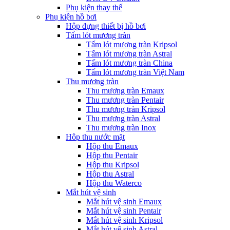
Phụ kiện thay thế
Phụ kiện hồ bơi
Hộp đựng thiết bị hồ bơi
Tấm lót mương tràn
Tấm lót mương tràn Kripsol
Tấm lót mương tràn Astral
Tấm lót mương tràn China
Tấm lót mương tràn Việt Nam
Thu mương tràn
Thu mương tràn Emaux
Thu mương tràn Pentair
Thu mương tràn Kripsol
Thu mương tràn Astral
Thu mương tràn Inox
Hôp thu nước mặt
Hộp thu Emaux
Hộp thu Pentair
Hộp thu Kripsol
Hộp thu Astral
Hộp thu Waterco
Mắt hút vệ sinh
Mắt hút vệ sinh Emaux
Mắt hút vệ sinh Pentair
Mắt hút vệ sinh Kripsol
Mắt hút vệ sinh Astral