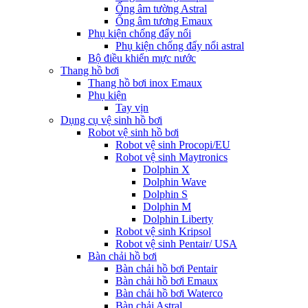
Ống âm tường Astral
Ống âm tương Emaux
Phụ kiện chống đẩy nổi
Phụ kiện chống đẩy nổi astral
Bộ điều khiển mực nước
Thang hồ bơi
Thang hồ bơi inox Emaux
Phụ kiện
Tay vịn
Dụng cụ vệ sinh hồ bơi
Robot vệ sinh hồ bơi
Robot vệ sinh Procopi/EU
Robot vệ sinh Maytronics
Dolphin X
Dolphin Wave
Dolphin S
Dolphin M
Dolphin Liberty
Robot vệ sinh Kripsol
Robot vệ sinh Pentair/ USA
Bàn chải hồ bơi
Bàn chải hồ bơi Pentair
Bàn chải hồ bơi Emaux
Bàn chải hồ bơi Waterco
Bàn chải Astral