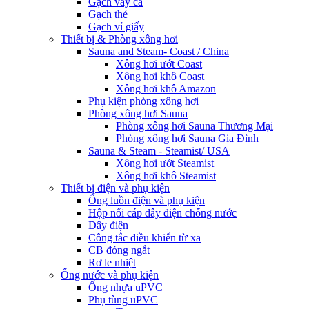
Gạch vảy cá
Gạch thẻ
Gạch vỉ giấy
Thiết bị & Phòng xông hơi
Sauna and Steam- Coast / China
Xông hơi ướt Coast
Xông hơi khô Coast
Xông hơi khô Amazon
Phụ kiện phòng xông hơi
Phòng xông hơi Sauna
Phòng xông hơi Sauna Thương Mại
Phòng xông hơi Sauna Gia Đình
Sauna & Steam - Steamist/ USA
Xông hơi ướt Steamist
Xông hơi khô Steamist
Thiết bị điện và phụ kiện
Ống luồn điện và phụ kiện
Hộp nối cáp dây điện chống nước
Dây điện
Công tắc điều khiển từ xa
CB đóng ngắt
Rơ le nhiệt
Ống nước và phụ kiện
Ống nhựa uPVC
Phụ tùng uPVC