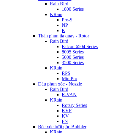
Rain Bird
1800 Series
KRain
Pro-S
NP
K
Thân phun tia quay - Rotor
Rain Bird
Falcon 6504 Series
8005 Series
5000 Series
3500 Series
KRain
RPS
MiniPro
Đầu phun xòe - Nozzle
Rain Bird
R-VAN
KRain
Rotary Series
KVF
KV
FN
Béc xòe tưới góc Bubbler
KRain