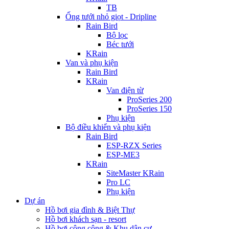
TB
Ống tưới nhỏ giọt - Dripline
Rain Bird
Bộ lọc
Béc tưới
KRain
Van và phụ kiện
Rain Bird
KRain
Van điện từ
ProSeries 200
ProSeries 150
Phụ kiện
Bộ điều khiển và phụ kiện
Rain Bird
ESP-RZX Series
ESP-ME3
KRain
SiteMaster KRain
Pro LC
Phụ kiện
Dự án
Hồ bơi gia đình & Biệt Thự
Hồ bơi khách sạn - resort
Hồ bơi công cộng & Khu dân cư