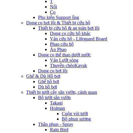
T
Nối
Co
Phụ kiện Support ống
Dụng cụ bơi lội & Thiết bị cứu hộ
Thiết bị cứu hộ & an toàn bơi lội
Dụng cụ cứu hộ khác
Ván cứu hộ - Lifeguard Board
Phao cứu hộ
Áo Phao
Dụng cụ thể thao dưới nước
Ván Lướt sóng
Thuyền chèoKayak
Dụng cụ bơi lội
Ghế & Dù Hồ bơi
Ghế hồ bơi
Dù hồ bơi
Thiết bị tưới cây sân vườn, cảnh quan
Bộ tưới sân vườn
Takagi
Holman
Cuộn vòi tưới
Bộ phun sương
Thân phun - Spray
Rain Bird