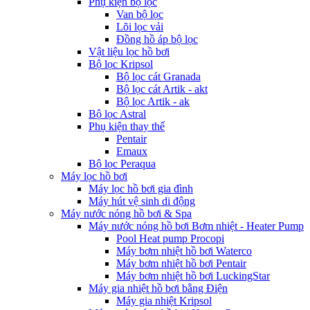
Phụ kiện bộ lọc
Van bộ lọc
Lõi lọc vải
Đồng hồ áp bộ lọc
Vật liệu lọc hồ bơi
Bộ lọc Kripsol
Bộ lọc cát Granada
Bộ lọc cát Artik - akt
Bộ lọc Artik - ak
Bộ lọc Astral
Phụ kiện thay thế
Pentair
Emaux
Bộ lọc Peraqua
Máy lọc hồ bơi
Máy lọc hồ bơi gia đình
Máy hút vệ sinh di động
Máy nước nóng hồ bơi & Spa
Máy nước nóng hồ bơi Bơm nhiệt - Heater Pump
Pool Heat pump Procopi
Máy bơm nhiệt hồ bơi Waterco
Máy bơm nhiệt hồ bơi Pentair
Máy bơm nhiệt hồ bơi LuckingStar
Máy gia nhiệt hồ bơi bằng Điện
Máy gia nhiệt Kripsol