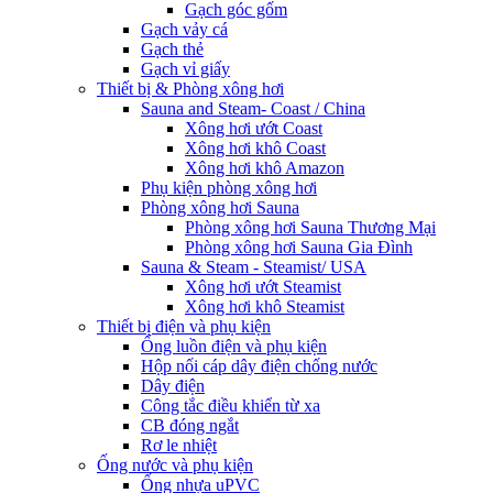
Gạch góc gốm
Gạch vảy cá
Gạch thẻ
Gạch vỉ giấy
Thiết bị & Phòng xông hơi
Sauna and Steam- Coast / China
Xông hơi ướt Coast
Xông hơi khô Coast
Xông hơi khô Amazon
Phụ kiện phòng xông hơi
Phòng xông hơi Sauna
Phòng xông hơi Sauna Thương Mại
Phòng xông hơi Sauna Gia Đình
Sauna & Steam - Steamist/ USA
Xông hơi ướt Steamist
Xông hơi khô Steamist
Thiết bị điện và phụ kiện
Ống luồn điện và phụ kiện
Hộp nối cáp dây điện chống nước
Dây điện
Công tắc điều khiển từ xa
CB đóng ngắt
Rơ le nhiệt
Ống nước và phụ kiện
Ống nhựa uPVC