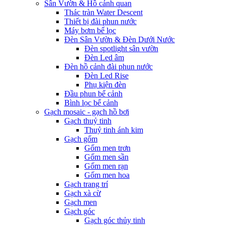
Sân Vườn & Hồ cảnh quan
Thác tràn Water Descent
Thiết bị đài phun nước
Máy bơm bể lọc
Đèn Sân Vườn & Đèn Dưới Nước
Đèn spotlight sân vườn
Đèn Led âm
Đèn hồ cảnh đài phun nước
Đèn Led Rise
Phụ kiện đèn
Đầu phun bể cảnh
Bình lọc bể cảnh
Gạch mosaic - gạch hồ bơi
Gạch thuỷ tinh
Thuỷ tinh ánh kim
Gạch gốm
Gốm men trơn
Gốm men sần
Gốm men rạn
Gốm men hoa
Gạch trang trí
Gạch xà cừ
Gạch men
Gạch góc
Gạch góc thủy tinh