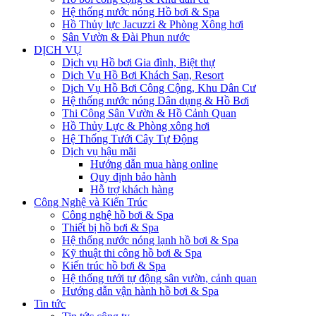
Hệ thống nước nóng Hồ bơi & Spa
Hồ Thủy lực Jacuzzi & Phòng Xông hơi
Sân Vườn & Đài Phun nước
DỊCH VỤ
Dịch vụ Hồ bơi Gia đình, Biệt thự
Dịch Vụ Hồ Bơi Khách Sạn, Resort
Dịch Vụ Hồ Bơi Công Cộng, Khu Dân Cư
Hệ thống nước nóng Dân dụng & Hồ Bơi
Thi Công Sân Vườn & Hồ Cảnh Quan
Hồ Thủy Lực & Phòng xông hơi
Hệ Thống Tưới Cây Tự Động
Dịch vụ hậu mãi
Hướng dẫn mua hàng online
Quy định bảo hành
Hỗ trợ khách hàng
Công Nghệ và Kiến Trúc
Công nghệ hồ bơi & Spa
Thiết bị hồ bơi & Spa
Hệ thống nước nóng lạnh hồ bơi & Spa
Kỹ thuật thi công hồ bơi & Spa
Kiến trúc hồ bơi & Spa
Hệ thống tưới tự động sân vườn, cảnh quan
Hướng dẫn vận hành hồ bơi & Spa
Tin tức