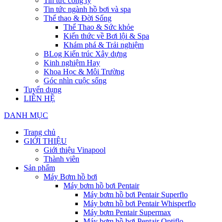
Tin tức công ty
Tin tức ngành hồ bơi và spa
Thể thao & Đời Sống
Thể Thao & Sức khỏe
Kiến thức về Bơi lội & Spa
Khám phá & Trải nghiệm
BLog Kiến trúc Xây dựng
Kinh nghiệm Hay
Khoa Học & Môi Trường
Góc nhìn cuộc sống
Tuyển dụng
LIÊN HỆ
DANH MỤC
Trang chủ
GIỚI THIỆU
Giới thiệu Vinapool
Thành viên
Sản phẩm
Máy Bơm hồ bơi
Máy bơm hồ bơi Pentair
Máy bơm hồ bơi Pentair Superflo
Máy bơm hồ bơi Pentair Whisperflo
Máy bơm Pentair Supermax
Máy bơm hồ bơi Pentair Optiflo