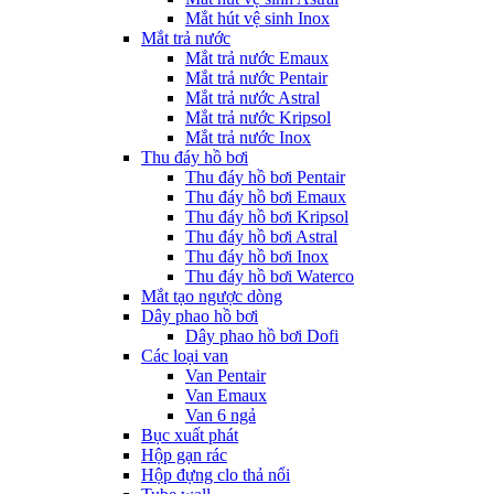
Mắt hút vệ sinh Inox
Mắt trả nước
Mắt trả nước Emaux
Mắt trả nước Pentair
Mắt trả nước Astral
Mắt trả nước Kripsol
Mắt trả nước Inox
Thu đáy hồ bơi
Thu đáy hồ bơi Pentair
Thu đáy hồ bơi Emaux
Thu đáy hồ bơi Kripsol
Thu đáy hồ bơi Astral
Thu đáy hồ bơi Inox
Thu đáy hồ bơi Waterco
Mắt tạo ngược dòng
Dây phao hồ bơi
Dây phao hồ bơi Dofi
Các loại van
Van Pentair
Van Emaux
Van 6 ngả
Bục xuất phát
Hộp gạn rác
Hộp đựng clo thả nổi