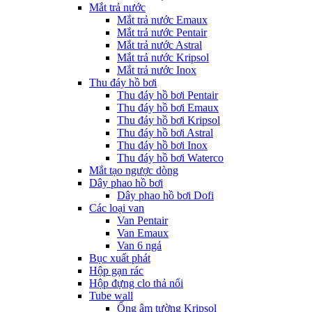
Mắt trả nước
Mắt trả nước Emaux
Mắt trả nước Pentair
Mắt trả nước Astral
Mắt trả nước Kripsol
Mắt trả nước Inox
Thu đáy hồ bơi
Thu đáy hồ bơi Pentair
Thu đáy hồ bơi Emaux
Thu đáy hồ bơi Kripsol
Thu đáy hồ bơi Astral
Thu đáy hồ bơi Inox
Thu đáy hồ bơi Waterco
Mắt tạo ngược dòng
Dây phao hồ bơi
Dây phao hồ bơi Dofi
Các loại van
Van Pentair
Van Emaux
Van 6 ngả
Bục xuất phát
Hộp gạn rác
Hộp đựng clo thả nổi
Tube wall
Ống âm tường Kripsol