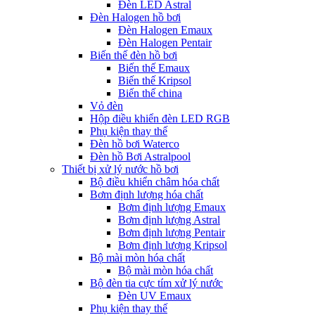
Đèn LED Astral
Đèn Halogen hồ bơi
Đèn Halogen Emaux
Đèn Halogen Pentair
Biến thế đèn hồ bơi
Biến thế Emaux
Biến thế Kripsol
Biến thế china
Vỏ đèn
Hộp điều khiển đèn LED RGB
Phụ kiện thay thế
Đèn hồ bơi Waterco
Đèn hồ Bơi Astralpool
Thiết bị xử lý nước hồ bơi
Bộ điều khiển châm hóa chất
Bơm định lượng hóa chất
Bơm định lượng Emaux
Bơm định lượng Astral
Bơm định lượng Pentair
Bơm định lượng Kripsol
Bộ mài mòn hóa chất
Bộ mài mòn hóa chất
Bộ đèn tia cực tím xử lý nước
Đèn UV Emaux
Phụ kiện thay thế