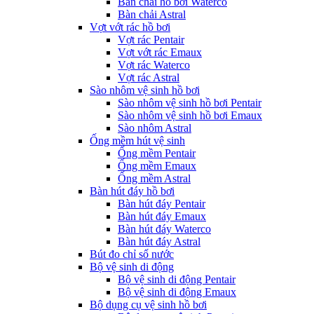
Bàn chải hồ bơi Waterco
Bàn chải Astral
Vợt vớt rác hồ bơi
Vợt rác Pentair
Vợt vớt rác Emaux
Vợt rác Waterco
Vợt rác Astral
Sào nhôm vệ sinh hồ bơi
Sào nhôm vệ sinh hồ bơi Pentair
Sào nhôm vệ sinh hồ bơi Emaux
Sào nhôm Astral
Ống mềm hút vệ sinh
Ống mềm Pentair
Ống mềm Emaux
Ống mềm Astral
Bàn hút đáy hồ bơi
Bàn hút đáy Pentair
Bàn hút đáy Emaux
Bàn hút đáy Waterco
Bàn hút đáy Astral
Bút đo chỉ số nước
Bộ vệ sinh di động
Bộ vệ sinh di động Pentair
Bộ vệ sinh di động Emaux
Bộ dụng cụ vệ sinh hồ bơi