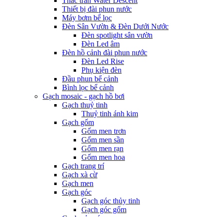
Thác tràn Water Descent
Thiết bị đài phun nước
Máy bơm bể lọc
Đèn Sân Vườn & Đèn Dưới Nước
Đèn spotlight sân vườn
Đèn Led âm
Đèn hồ cảnh đài phun nước
Đèn Led Rise
Phụ kiện đèn
Đầu phun bể cảnh
Bình lọc bể cảnh
Gạch mosaic - gạch hồ bơi
Gạch thuỷ tinh
Thuỷ tinh ánh kim
Gạch gốm
Gốm men trơn
Gốm men sần
Gốm men rạn
Gốm men hoa
Gạch trang trí
Gạch xà cừ
Gạch men
Gạch góc
Gạch góc thủy tinh
Gạch góc gốm