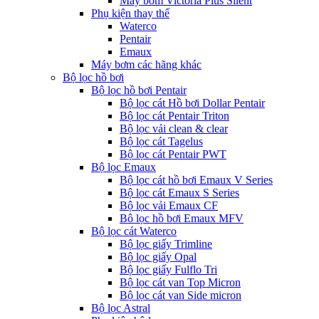
Máy bơm Victoria Plus Silent
Phụ kiện thay thế
Waterco
Pentair
Emaux
Máy bơm các hãng khác
Bộ lọc hồ bơi
Bộ lọc hồ bơi Pentair
Bộ lọc cát Hồ bơi Dollar Pentair
Bộ lọc cát Pentair Triton
Bộ lọc vải clean & clear
Bộ lọc cát Tagelus
Bộ lọc cát Pentair PWT
Bộ lọc Emaux
Bộ lọc cát hồ bơi Emaux V Series
Bộ lọc cát Emaux S Series
Bộ lọc vải Emaux CF
Bô lọc hồ bơi Emaux MFV
Bộ lọc cát Waterco
Bộ lọc giấy Trimline
Bộ lọc giấy Opal
Bộ lọc giấy Fulflo Tri
Bộ lọc cát van Top Micron
Bộ lọc cát van Side micron
Bộ lọc Astral