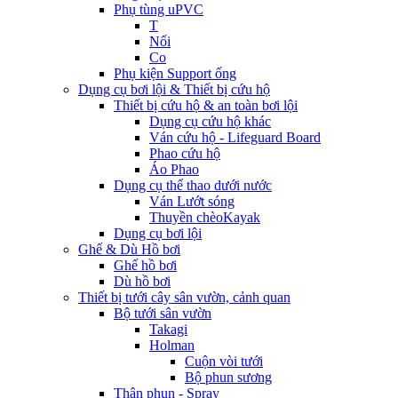
Phụ tùng uPVC
T
Nối
Co
Phụ kiện Support ống
Dụng cụ bơi lội & Thiết bị cứu hộ
Thiết bị cứu hộ & an toàn bơi lội
Dụng cụ cứu hộ khác
Ván cứu hộ - Lifeguard Board
Phao cứu hộ
Áo Phao
Dụng cụ thể thao dưới nước
Ván Lướt sóng
Thuyền chèoKayak
Dụng cụ bơi lội
Ghế & Dù Hồ bơi
Ghế hồ bơi
Dù hồ bơi
Thiết bị tưới cây sân vườn, cảnh quan
Bộ tưới sân vườn
Takagi
Holman
Cuộn vòi tưới
Bộ phun sương
Thân phun - Spray