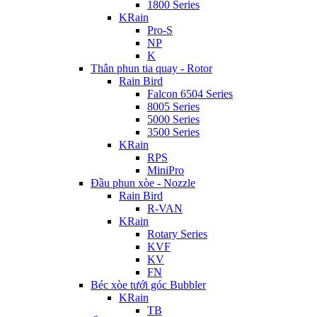
1800 Series
KRain
Pro-S
NP
K
Thân phun tia quay - Rotor
Rain Bird
Falcon 6504 Series
8005 Series
5000 Series
3500 Series
KRain
RPS
MiniPro
Đầu phun xòe - Nozzle
Rain Bird
R-VAN
KRain
Rotary Series
KVF
KV
FN
Béc xòe tưới góc Bubbler
KRain
TB