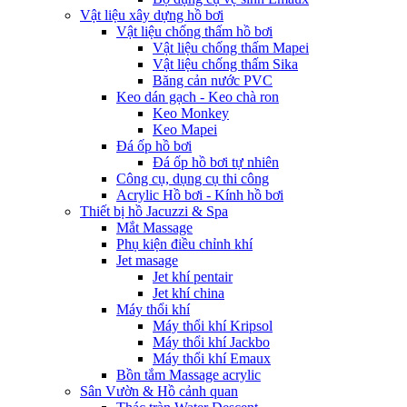
Vật liệu xây dựng hồ bơi
Vật liệu chống thấm hồ bơi
Vật liệu chống thấm Mapei
Vật liệu chống thấm Sika
Băng cản nước PVC
Keo dán gạch - Keo chà ron
Keo Monkey
Keo Mapei
Đá ốp hồ bơi
Đá ốp hồ bơi tự nhiên
Công cụ, dụng cụ thi công
Acrylic Hồ bơi - Kính hồ bơi
Thiết bị hồ Jacuzzi & Spa
Mắt Massage
Phụ kiện điều chỉnh khí
Jet masage
Jet khí pentair
Jet khí china
Máy thổi khí
Máy thổi khí Kripsol
Máy thổi khí Jackbo
Máy thổi khí Emaux
Bồn tắm Massage acrylic
Sân Vườn & Hồ cảnh quan