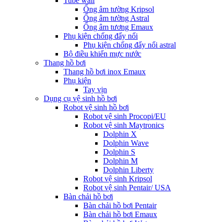
Tube wall
Ống âm tường Kripsol
Ống âm tường Astral
Ống âm tương Emaux
Phụ kiện chống đẩy nổi
Phụ kiện chống đẩy nổi astral
Bộ điều khiển mực nước
Thang hồ bơi
Thang hồ bơi inox Emaux
Phụ kiện
Tay vịn
Dụng cụ vệ sinh hồ bơi
Robot vệ sinh hồ bơi
Robot vệ sinh Procopi/EU
Robot vệ sinh Maytronics
Dolphin X
Dolphin Wave
Dolphin S
Dolphin M
Dolphin Liberty
Robot vệ sinh Kripsol
Robot vệ sinh Pentair/ USA
Bàn chải hồ bơi
Bàn chải hồ bơi Pentair
Bàn chải hồ bơi Emaux