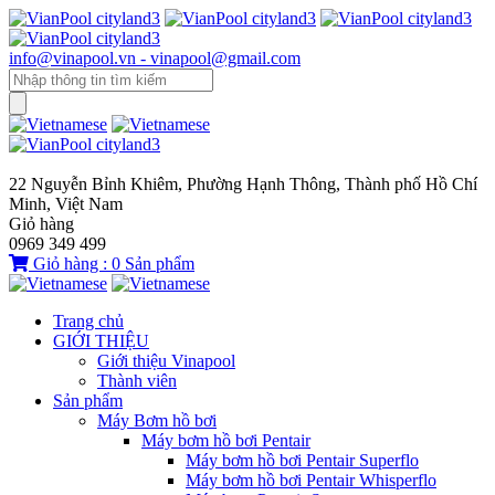
info@vinapool.vn - vinapool@gmail.com
22 Nguyễn Bỉnh Khiêm, Phường Hạnh Thông, Thành phố Hồ Chí
Minh, Việt Nam
Giỏ hàng
0969 349 499
Giỏ hàng :
0
Sản phẩm
Trang chủ
GIỚI THIỆU
Giới thiệu Vinapool
Thành viên
Sản phẩm
Máy Bơm hồ bơi
Máy bơm hồ bơi Pentair
Máy bơm hồ bơi Pentair Superflo
Máy bơm hồ bơi Pentair Whisperflo