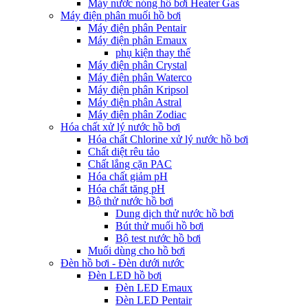
Máy nước nóng hồ bơi Heater Gas
Máy điện phân muối hồ bơi
Máy điện phân Pentair
Máy điện phân Emaux
phụ kiện thay thế
Máy điện phân Crystal
Máy điện phân Waterco
Máy điện phân Kripsol
Máy điện phân Astral
Máy điện phân Zodiac
Hóa chất xử lý nước hồ bơi
Hóa chất Chlorine xử lý nước hồ bơi
Chất diệt rêu tảo
Chất lắng cặn PAC
Hóa chất giảm pH
Hóa chất tăng pH
Bộ thử nước hồ bơi
Dung dịch thử nước hồ bơi
Bút thử muối hồ bơi
Bộ test nước hồ bơi
Muối dùng cho hồ bơi
Đèn hồ bơi - Đèn dưới nước
Đèn LED hồ bơi
Đèn LED Emaux
Đèn LED Pentair