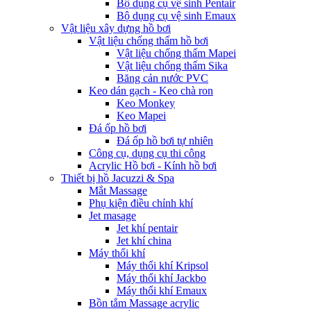
Bộ dụng cụ vệ sinh Pentair
Bộ dụng cụ vệ sinh Emaux
Vật liệu xây dựng hồ bơi
Vật liệu chống thấm hồ bơi
Vật liệu chống thấm Mapei
Vật liệu chống thấm Sika
Băng cản nước PVC
Keo dán gạch - Keo chà ron
Keo Monkey
Keo Mapei
Đá ốp hồ bơi
Đá ốp hồ bơi tự nhiên
Công cụ, dụng cụ thi công
Acrylic Hồ bơi - Kính hồ bơi
Thiết bị hồ Jacuzzi & Spa
Mắt Massage
Phụ kiện điều chỉnh khí
Jet masage
Jet khí pentair
Jet khí china
Máy thổi khí
Máy thổi khí Kripsol
Máy thổi khí Jackbo
Máy thổi khí Emaux
Bồn tắm Massage acrylic