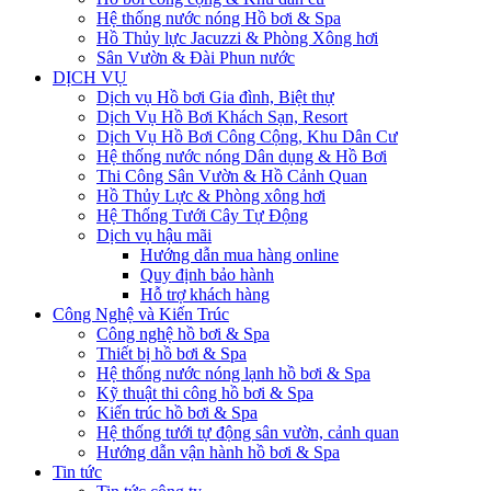
Hệ thống nước nóng Hồ bơi & Spa
Hồ Thủy lực Jacuzzi & Phòng Xông hơi
Sân Vườn & Đài Phun nước
DỊCH VỤ
Dịch vụ Hồ bơi Gia đình, Biệt thự
Dịch Vụ Hồ Bơi Khách Sạn, Resort
Dịch Vụ Hồ Bơi Công Cộng, Khu Dân Cư
Hệ thống nước nóng Dân dụng & Hồ Bơi
Thi Công Sân Vườn & Hồ Cảnh Quan
Hồ Thủy Lực & Phòng xông hơi
Hệ Thống Tưới Cây Tự Động
Dịch vụ hậu mãi
Hướng dẫn mua hàng online
Quy định bảo hành
Hỗ trợ khách hàng
Công Nghệ và Kiến Trúc
Công nghệ hồ bơi & Spa
Thiết bị hồ bơi & Spa
Hệ thống nước nóng lạnh hồ bơi & Spa
Kỹ thuật thi công hồ bơi & Spa
Kiến trúc hồ bơi & Spa
Hệ thống tưới tự động sân vườn, cảnh quan
Hướng dẫn vận hành hồ bơi & Spa
Tin tức