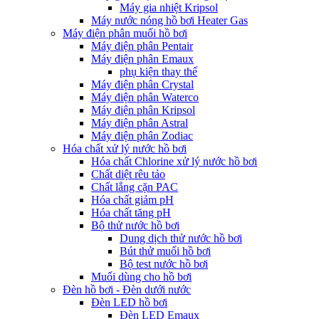
Máy gia nhiệt Kripsol
Máy nước nóng hồ bơi Heater Gas
Máy điện phân muối hồ bơi
Máy điện phân Pentair
Máy điện phân Emaux
phụ kiện thay thế
Máy điện phân Crystal
Máy điện phân Waterco
Máy điện phân Kripsol
Máy điện phân Astral
Máy điện phân Zodiac
Hóa chất xử lý nước hồ bơi
Hóa chất Chlorine xử lý nước hồ bơi
Chất diệt rêu tảo
Chất lắng cặn PAC
Hóa chất giảm pH
Hóa chất tăng pH
Bộ thử nước hồ bơi
Dung dịch thử nước hồ bơi
Bút thử muối hồ bơi
Bộ test nước hồ bơi
Muối dùng cho hồ bơi
Đèn hồ bơi - Đèn dưới nước
Đèn LED hồ bơi
Đèn LED Emaux