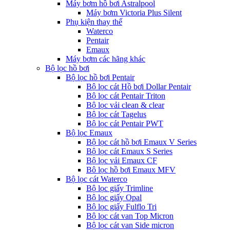
Máy bơm hồ bơi Astralpool
Máy bơm Victoria Plus Silent
Phụ kiện thay thế
Waterco
Pentair
Emaux
Máy bơm các hãng khác
Bộ lọc hồ bơi
Bộ lọc hồ bơi Pentair
Bộ lọc cát Hồ bơi Dollar Pentair
Bộ lọc cát Pentair Triton
Bộ lọc vải clean & clear
Bộ lọc cát Tagelus
Bộ lọc cát Pentair PWT
Bộ lọc Emaux
Bộ lọc cát hồ bơi Emaux V Series
Bộ lọc cát Emaux S Series
Bộ lọc vải Emaux CF
Bô lọc hồ bơi Emaux MFV
Bộ lọc cát Waterco
Bộ lọc giấy Trimline
Bộ lọc giấy Opal
Bộ lọc giấy Fulflo Tri
Bộ lọc cát van Top Micron
Bộ lọc cát van Side micron