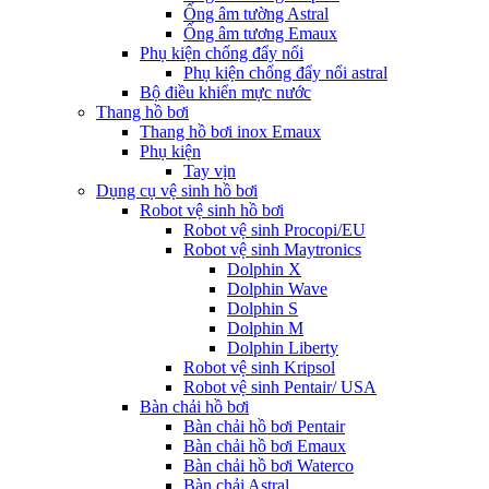
Ống âm tường Astral
Ống âm tương Emaux
Phụ kiện chống đẩy nổi
Phụ kiện chống đẩy nổi astral
Bộ điều khiển mực nước
Thang hồ bơi
Thang hồ bơi inox Emaux
Phụ kiện
Tay vịn
Dụng cụ vệ sinh hồ bơi
Robot vệ sinh hồ bơi
Robot vệ sinh Procopi/EU
Robot vệ sinh Maytronics
Dolphin X
Dolphin Wave
Dolphin S
Dolphin M
Dolphin Liberty
Robot vệ sinh Kripsol
Robot vệ sinh Pentair/ USA
Bàn chải hồ bơi
Bàn chải hồ bơi Pentair
Bàn chải hồ bơi Emaux
Bàn chải hồ bơi Waterco
Bàn chải Astral