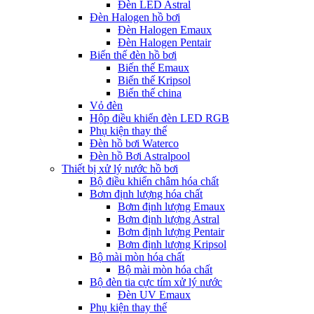
Đèn LED Astral
Đèn Halogen hồ bơi
Đèn Halogen Emaux
Đèn Halogen Pentair
Biến thế đèn hồ bơi
Biến thế Emaux
Biến thế Kripsol
Biến thế china
Vỏ đèn
Hộp điều khiển đèn LED RGB
Phụ kiện thay thế
Đèn hồ bơi Waterco
Đèn hồ Bơi Astralpool
Thiết bị xử lý nước hồ bơi
Bộ điều khiển châm hóa chất
Bơm định lượng hóa chất
Bơm định lượng Emaux
Bơm định lượng Astral
Bơm định lượng Pentair
Bơm định lượng Kripsol
Bộ mài mòn hóa chất
Bộ mài mòn hóa chất
Bộ đèn tia cực tím xử lý nước
Đèn UV Emaux
Phụ kiện thay thế