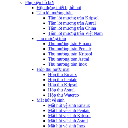
Phụ kiện hồ bơi
Hộp đựng thiết bị hồ bơi
Tấm lót mương tràn
Tấm lót mương tràn Kripsol
Tấm lót mương tràn Astral
Tấm lót mương tràn China
Tấm lót mương tràn Việt Nam
Thu mương tràn
Thu mương tràn Emaux
Thu mương tràn Pentair
Thu mương tràn Kripsol
Thu mương tràn Astral
Thu mương tràn Inox
Hôp thu nước mặt
Hộp thu Emaux
Hộp thu Pentair
Hộp thu Kripsol
Hộp thu Astral
Hộp thu Waterco
Mắt hút vệ sinh
Mắt hút vệ sinh Emaux
Mắt hút vệ sinh Pentair
Mắt hút vệ sinh Kripsol
Mắt hút vệ sinh Astral
Mắt hút vệ sinh Inox