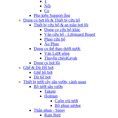
T
Nối
Co
Phụ kiện Support ống
Dụng cụ bơi lội & Thiết bị cứu hộ
Thiết bị cứu hộ & an toàn bơi lội
Dụng cụ cứu hộ khác
Ván cứu hộ - Lifeguard Board
Phao cứu hộ
Áo Phao
Dụng cụ thể thao dưới nước
Ván Lướt sóng
Thuyền chèoKayak
Dụng cụ bơi lội
Ghế & Dù Hồ bơi
Ghế hồ bơi
Dù hồ bơi
Thiết bị tưới cây sân vườn, cảnh quan
Bộ tưới sân vườn
Takagi
Holman
Cuộn vòi tưới
Bộ phun sương
Thân phun - Spray
Rain Bird