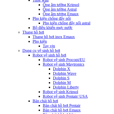
Tube wall
Ống âm tường Kripsol
Ống âm tường Astral
Ống âm tương Emaux
Phụ kiện chống đẩy nổi
Phụ kiện chống đẩy nổi astral
Bộ điều khiển mực nước
Thang hồ bơi
Thang hồ bơi inox Emaux
Phụ kiện
Tay vịn
Dụng cụ vệ sinh hồ bơi
Robot vệ sinh hồ bơi
Robot vệ sinh Procopi/EU
Robot vệ sinh Maytronics
Dolphin X
Dolphin Wave
Dolphin S
Dolphin M
Dolphin Liberty
Robot vệ sinh Kripsol
Robot vệ sinh Pentair/ USA
Bàn chải hồ bơi
Bàn chải hồ bơi Pentair
Bàn chải hồ bơi Emaux