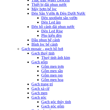
Thác tràn Water Descent
Thiết bị đài phun nước
Máy bơm bể lọc
Đèn Sân Vườn & Đèn Dưới Nước
Đèn spotlight sân vườn
Đèn Led âm
Đèn hồ cảnh đài phun nước
Đèn Led Rise
Phụ kiện đèn
Đầu phun bể cảnh
Bình lọc bể cảnh
Gạch mosaic - gạch hồ bơi
Gạch thuỷ tinh
Thuỷ tinh ánh kim
Gạch gốm
Gốm men trơn
Gốm men sần
Gốm men rạn
Gốm men hoa
Gạch trang trí
Gạch xà cừ
Gạch men
Gạch góc
Gạch góc thủy tinh
Gạch góc gốm