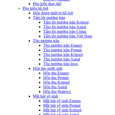
Phụ kiện thay thế
Phụ kiện hồ bơi
Hộp đựng thiết bị hồ bơi
Tấm lót mương tràn
Tấm lót mương tràn Kripsol
Tấm lót mương tràn Astral
Tấm lót mương tràn China
Tấm lót mương tràn Việt Nam
Thu mương tràn
Thu mương tràn Emaux
Thu mương tràn Pentair
Thu mương tràn Kripsol
Thu mương tràn Astral
Thu mương tràn Inox
Hôp thu nước mặt
Hộp thu Emaux
Hộp thu Pentair
Hộp thu Kripsol
Hộp thu Astral
Hộp thu Waterco
Mắt hút vệ sinh
Mắt hút vệ sinh Emaux
Mắt hút vệ sinh Pentair
Mắt hút vệ sinh Kripsol
Mắt hút vệ sinh Astral