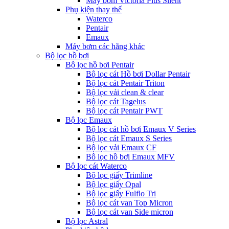
Máy bơm Victoria Plus Silent
Phụ kiện thay thế
Waterco
Pentair
Emaux
Máy bơm các hãng khác
Bộ lọc hồ bơi
Bộ lọc hồ bơi Pentair
Bộ lọc cát Hồ bơi Dollar Pentair
Bộ lọc cát Pentair Triton
Bộ lọc vải clean & clear
Bộ lọc cát Tagelus
Bộ lọc cát Pentair PWT
Bộ lọc Emaux
Bộ lọc cát hồ bơi Emaux V Series
Bộ lọc cát Emaux S Series
Bộ lọc vải Emaux CF
Bô lọc hồ bơi Emaux MFV
Bộ lọc cát Waterco
Bộ lọc giấy Trimline
Bộ lọc giấy Opal
Bộ lọc giấy Fulflo Tri
Bộ lọc cát van Top Micron
Bộ lọc cát van Side micron
Bộ lọc Astral