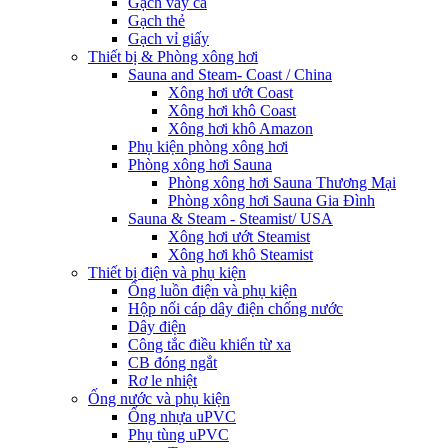
Gạch vảy cá
Gạch thẻ
Gạch vỉ giấy
Thiết bị & Phòng xông hơi
Sauna and Steam- Coast / China
Xông hơi ướt Coast
Xông hơi khô Coast
Xông hơi khô Amazon
Phụ kiện phòng xông hơi
Phòng xông hơi Sauna
Phòng xông hơi Sauna Thương Mại
Phòng xông hơi Sauna Gia Đình
Sauna & Steam - Steamist/ USA
Xông hơi ướt Steamist
Xông hơi khô Steamist
Thiết bị điện và phụ kiện
Ống luồn điện và phụ kiện
Hộp nối cáp dây điện chống nước
Dây điện
Công tắc điều khiển từ xa
CB đóng ngắt
Rơ le nhiệt
Ống nước và phụ kiện
Ống nhựa uPVC
Phụ tùng uPVC