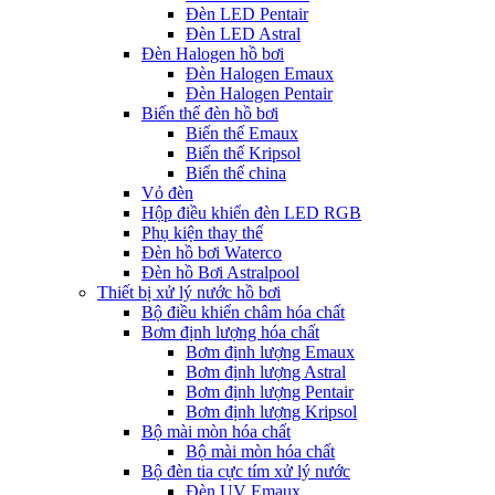
Đèn LED Pentair
Đèn LED Astral
Đèn Halogen hồ bơi
Đèn Halogen Emaux
Đèn Halogen Pentair
Biến thế đèn hồ bơi
Biến thế Emaux
Biến thế Kripsol
Biến thế china
Vỏ đèn
Hộp điều khiển đèn LED RGB
Phụ kiện thay thế
Đèn hồ bơi Waterco
Đèn hồ Bơi Astralpool
Thiết bị xử lý nước hồ bơi
Bộ điều khiển châm hóa chất
Bơm định lượng hóa chất
Bơm định lượng Emaux
Bơm định lượng Astral
Bơm định lượng Pentair
Bơm định lượng Kripsol
Bộ mài mòn hóa chất
Bộ mài mòn hóa chất
Bộ đèn tia cực tím xử lý nước
Đèn UV Emaux