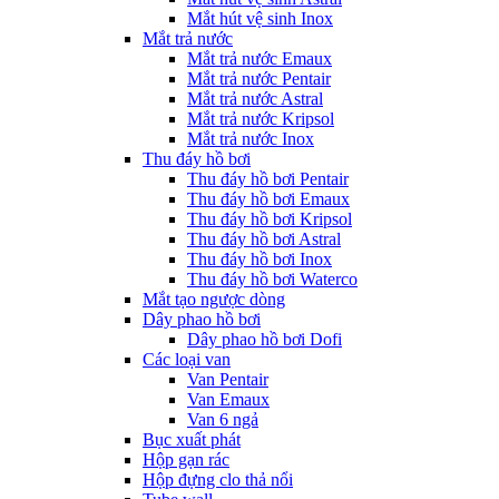
Mắt hút vệ sinh Inox
Mắt trả nước
Mắt trả nước Emaux
Mắt trả nước Pentair
Mắt trả nước Astral
Mắt trả nước Kripsol
Mắt trả nước Inox
Thu đáy hồ bơi
Thu đáy hồ bơi Pentair
Thu đáy hồ bơi Emaux
Thu đáy hồ bơi Kripsol
Thu đáy hồ bơi Astral
Thu đáy hồ bơi Inox
Thu đáy hồ bơi Waterco
Mắt tạo ngược dòng
Dây phao hồ bơi
Dây phao hồ bơi Dofi
Các loại van
Van Pentair
Van Emaux
Van 6 ngả
Bục xuất phát
Hộp gạn rác
Hộp đựng clo thả nổi