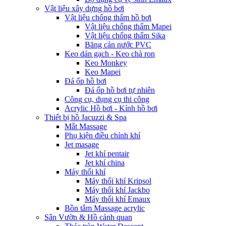
Vật liệu xây dựng hồ bơi
Vật liệu chống thấm hồ bơi
Vật liệu chống thấm Mapei
Vật liệu chống thấm Sika
Băng cản nước PVC
Keo dán gạch - Keo chà ron
Keo Monkey
Keo Mapei
Đá ốp hồ bơi
Đá ốp hồ bơi tự nhiên
Công cụ, dụng cụ thi công
Acrylic Hồ bơi - Kính hồ bơi
Thiết bị hồ Jacuzzi & Spa
Mắt Massage
Phụ kiện điều chỉnh khí
Jet masage
Jet khí pentair
Jet khí china
Máy thổi khí
Máy thổi khí Kripsol
Máy thổi khí Jackbo
Máy thổi khí Emaux
Bồn tắm Massage acrylic
Sân Vườn & Hồ cảnh quan