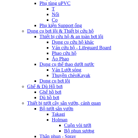
Phụ tùng uPVC
T
Nối
Co
Phụ kiện Support ống
Dụng cụ bơi lội & Thiết bị cứu hộ
Thiết bị cứu hộ & an toàn bơi lội
Dụng cụ cứu hộ khác
Ván cứu hộ - Lifeguard Board
Phao cứu hộ
Áo Phao
Dụng cụ thể thao dưới nước
Ván Lướt sóng
Thuyền chèoKayak
Dụng cụ bơi lội
Ghế & Dù Hồ bơi
Ghế hồ bơi
Dù hồ bơi
Thiết bị tưới cây sân vườn, cảnh quan
Bộ tưới sân vườn
Takagi
Holman
Cuộn vòi tưới
Bộ phun sương
Thân phun - Spray