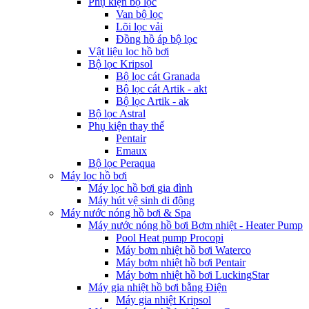
Phụ kiện bộ lọc
Van bộ lọc
Lõi lọc vải
Đồng hồ áp bộ lọc
Vật liệu lọc hồ bơi
Bộ lọc Kripsol
Bộ lọc cát Granada
Bộ lọc cát Artik - akt
Bộ lọc Artik - ak
Bộ lọc Astral
Phụ kiện thay thế
Pentair
Emaux
Bộ lọc Peraqua
Máy lọc hồ bơi
Máy lọc hồ bơi gia đình
Máy hút vệ sinh di động
Máy nước nóng hồ bơi & Spa
Máy nước nóng hồ bơi Bơm nhiệt - Heater Pump
Pool Heat pump Procopi
Máy bơm nhiệt hồ bơi Waterco
Máy bơm nhiệt hồ bơi Pentair
Máy bơm nhiệt hồ bơi LuckingStar
Máy gia nhiệt hồ bơi bằng Điện
Máy gia nhiệt Kripsol