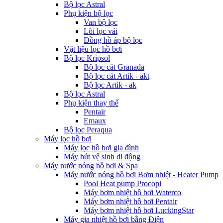
Bộ lọc Astral
Phụ kiện bộ lọc
Van bộ lọc
Lõi lọc vải
Đồng hồ áp bộ lọc
Vật liệu lọc hồ bơi
Bộ lọc Kripsol
Bộ lọc cát Granada
Bộ lọc cát Artik - akt
Bộ lọc Artik - ak
Bộ lọc Astral
Phụ kiện thay thế
Pentair
Emaux
Bộ lọc Peraqua
Máy lọc hồ bơi
Máy lọc hồ bơi gia đình
Máy hút vệ sinh di động
Máy nước nóng hồ bơi & Spa
Máy nước nóng hồ bơi Bơm nhiệt - Heater Pump
Pool Heat pump Procopi
Máy bơm nhiệt hồ bơi Waterco
Máy bơm nhiệt hồ bơi Pentair
Máy bơm nhiệt hồ bơi LuckingStar
Máy gia nhiệt hồ bơi bằng Điện