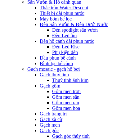
Sân Vườn & Hồ cảnh quan
Thác tràn Water Descent
Thiết bị đài phun nước
Máy bơm bể lọc
Đèn Sân Vườn & Đèn Dưới Nước
Đèn spotlight sân vườn
Đèn Led âm
Đèn hồ cảnh đài phun nước
Đèn Led Rise
Phụ kiện đèn
Đầu phun bể cảnh
Bình lọc bể cảnh
Gạch mosaic - gạch hồ bơi
Gạch thuỷ tinh
Thuỷ tinh ánh kim
Gạch gốm
Gốm men trơn
Gốm men sần
Gốm men rạn
Gốm men hoa
Gạch trang trí
Gạch xà cừ
Gạch men
Gạch góc
Gạch góc thủy tinh