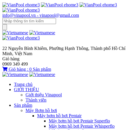
info@vinapool.vn - vinapool@gmail.com
22 Nguyễn Bỉnh Khiêm, Phường Hạnh Thông, Thành phố Hồ Chí
Minh, Việt Nam
Giỏ hàng
0969 349 499
Giỏ hàng :
0
Sản phẩm
Trang chủ
GIỚI THIỆU
Giới thiệu Vinapool
Thành viên
Sản phẩm
Máy Bơm hồ bơi
Máy bơm hồ bơi Pentair
Máy bơm hồ bơi Pentair Superflo
Máy bơm hồ bơi Pentair Whisperflo