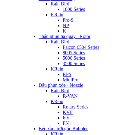
Rain Bird
1800 Series
KRain
Pro-S
NP
K
Thân phun tia quay - Rotor
Rain Bird
Falcon 6504 Series
8005 Series
5000 Series
3500 Series
KRain
RPS
MiniPro
Đầu phun xòe - Nozzle
Rain Bird
R-VAN
KRain
Rotary Series
KVF
KV
FN
Béc xòe tưới góc Bubbler
KRain