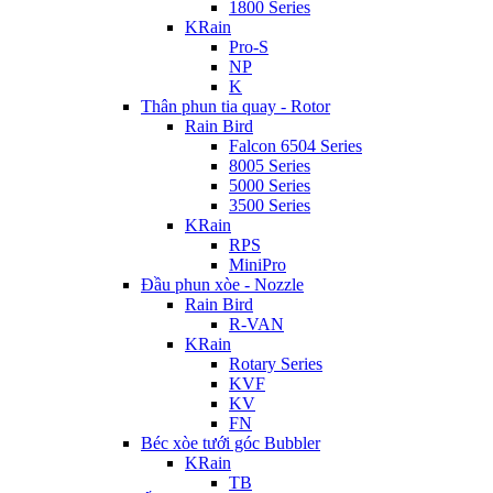
1800 Series
KRain
Pro-S
NP
K
Thân phun tia quay - Rotor
Rain Bird
Falcon 6504 Series
8005 Series
5000 Series
3500 Series
KRain
RPS
MiniPro
Đầu phun xòe - Nozzle
Rain Bird
R-VAN
KRain
Rotary Series
KVF
KV
FN
Béc xòe tưới góc Bubbler
KRain
TB