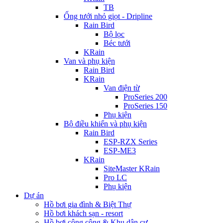
TB
Ống tưới nhỏ giọt - Dripline
Rain Bird
Bộ lọc
Béc tưới
KRain
Van và phụ kiện
Rain Bird
KRain
Van điện từ
ProSeries 200
ProSeries 150
Phụ kiện
Bộ điều khiển và phụ kiện
Rain Bird
ESP-RZX Series
ESP-ME3
KRain
SiteMaster KRain
Pro LC
Phụ kiện
Dự án
Hồ bơi gia đình & Biệt Thự
Hồ bơi khách sạn - resort
Hồ bơi công cộng & Khu dân cư