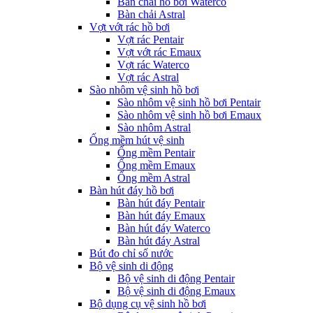
Bàn chải hồ bơi Waterco
Bàn chải Astral
Vợt vớt rác hồ bơi
Vợt rác Pentair
Vợt vớt rác Emaux
Vợt rác Waterco
Vợt rác Astral
Sào nhôm vệ sinh hồ bơi
Sào nhôm vệ sinh hồ bơi Pentair
Sào nhôm vệ sinh hồ bơi Emaux
Sào nhôm Astral
Ống mềm hút vệ sinh
Ống mềm Pentair
Ống mềm Emaux
Ống mềm Astral
Bàn hút đáy hồ bơi
Bàn hút đáy Pentair
Bàn hút đáy Emaux
Bàn hút đáy Waterco
Bàn hút đáy Astral
Bút đo chỉ số nước
Bộ vệ sinh di động
Bộ vệ sinh di động Pentair
Bộ vệ sinh di động Emaux
Bộ dụng cụ vệ sinh hồ bơi