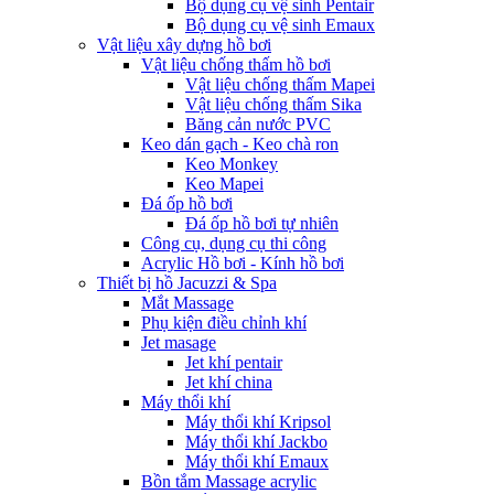
Bộ dụng cụ vệ sinh Pentair
Bộ dụng cụ vệ sinh Emaux
Vật liệu xây dựng hồ bơi
Vật liệu chống thấm hồ bơi
Vật liệu chống thấm Mapei
Vật liệu chống thấm Sika
Băng cản nước PVC
Keo dán gạch - Keo chà ron
Keo Monkey
Keo Mapei
Đá ốp hồ bơi
Đá ốp hồ bơi tự nhiên
Công cụ, dụng cụ thi công
Acrylic Hồ bơi - Kính hồ bơi
Thiết bị hồ Jacuzzi & Spa
Mắt Massage
Phụ kiện điều chỉnh khí
Jet masage
Jet khí pentair
Jet khí china
Máy thổi khí
Máy thổi khí Kripsol
Máy thổi khí Jackbo
Máy thổi khí Emaux
Bồn tắm Massage acrylic