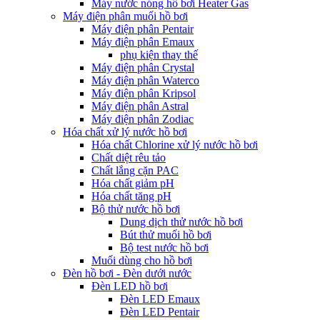
Máy nước nóng hồ bơi Heater Gas
Máy điện phân muối hồ bơi
Máy điện phân Pentair
Máy điện phân Emaux
phụ kiện thay thế
Máy điện phân Crystal
Máy điện phân Waterco
Máy điện phân Kripsol
Máy điện phân Astral
Máy điện phân Zodiac
Hóa chất xử lý nước hồ bơi
Hóa chất Chlorine xử lý nước hồ bơi
Chất diệt rêu tảo
Chất lắng cặn PAC
Hóa chất giảm pH
Hóa chất tăng pH
Bộ thử nước hồ bơi
Dung dịch thử nước hồ bơi
Bút thử muối hồ bơi
Bộ test nước hồ bơi
Muối dùng cho hồ bơi
Đèn hồ bơi - Đèn dưới nước
Đèn LED hồ bơi
Đèn LED Emaux
Đèn LED Pentair