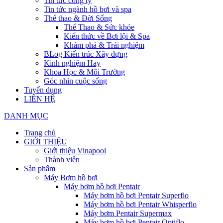
Tin tức công ty
Tin tức ngành hồ bơi và spa
Thể thao & Đời Sống
Thể Thao & Sức khỏe
Kiến thức về Bơi lội & Spa
Khám phá & Trải nghiệm
BLog Kiến trúc Xây dựng
Kinh nghiệm Hay
Khoa Học & Môi Trường
Góc nhìn cuộc sống
Tuyển dụng
LIÊN HỆ
DANH MỤC
Trang chủ
GIỚI THIỆU
Giới thiệu Vinapool
Thành viên
Sản phẩm
Máy Bơm hồ bơi
Máy bơm hồ bơi Pentair
Máy bơm hồ bơi Pentair Superflo
Máy bơm hồ bơi Pentair Whisperflo
Máy bơm Pentair Supermax
Máy bơm hồ bơi Pentair Optiflo