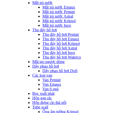
Mắt trả nước
Mắt trả nước Emaux
Mắt trả nước Pentair
Mắt trả nước Astral
Mắt trả nước Kripsol
Mắt trả nước Inox
Thu đáy hồ bơi
Thu đáy hồ bơi Pentair
Thu đáy hồ bơi Emaux
Thu đáy hồ bơi Kripsol
Thu đáy hồ bơi Astral
Thu đáy hồ bơi Inox
Thu đáy hồ bơi Waterco
Mắt tạo ngược dòng
Dây phao hồ bơi
Dây phao hồ bơi Dofi
Các loại van
Van Pentair
Van Emaux
Van 6 ngả
Bục xuất phát
Hộp gạn rác
Hộp đựng clo thả nổi
Tube wall
Ống âm tường Kripsol