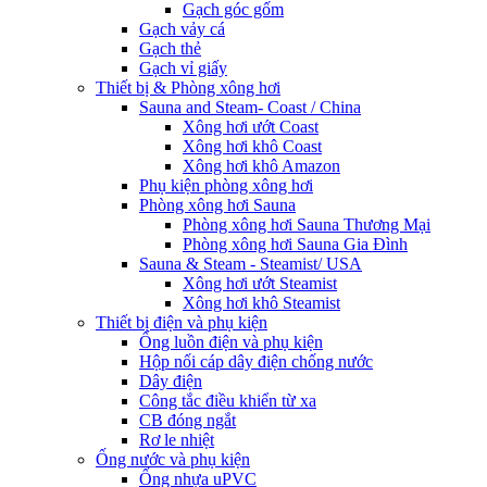
Gạch góc gốm
Gạch vảy cá
Gạch thẻ
Gạch vỉ giấy
Thiết bị & Phòng xông hơi
Sauna and Steam- Coast / China
Xông hơi ướt Coast
Xông hơi khô Coast
Xông hơi khô Amazon
Phụ kiện phòng xông hơi
Phòng xông hơi Sauna
Phòng xông hơi Sauna Thương Mại
Phòng xông hơi Sauna Gia Đình
Sauna & Steam - Steamist/ USA
Xông hơi ướt Steamist
Xông hơi khô Steamist
Thiết bị điện và phụ kiện
Ống luồn điện và phụ kiện
Hộp nối cáp dây điện chống nước
Dây điện
Công tắc điều khiển từ xa
CB đóng ngắt
Rơ le nhiệt
Ống nước và phụ kiện
Ống nhựa uPVC