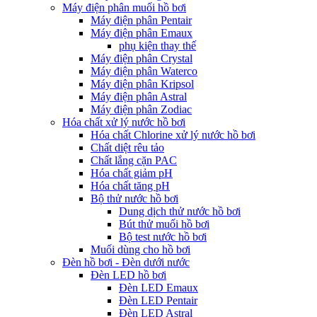
Máy điện phân muối hồ bơi
Máy điện phân Pentair
Máy điện phân Emaux
phụ kiện thay thế
Máy điện phân Crystal
Máy điện phân Waterco
Máy điện phân Kripsol
Máy điện phân Astral
Máy điện phân Zodiac
Hóa chất xử lý nước hồ bơi
Hóa chất Chlorine xử lý nước hồ bơi
Chất diệt rêu tảo
Chất lắng cặn PAC
Hóa chất giảm pH
Hóa chất tăng pH
Bộ thử nước hồ bơi
Dung dịch thử nước hồ bơi
Bút thử muối hồ bơi
Bộ test nước hồ bơi
Muối dùng cho hồ bơi
Đèn hồ bơi - Đèn dưới nước
Đèn LED hồ bơi
Đèn LED Emaux
Đèn LED Pentair
Đèn LED Astral