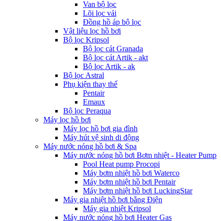
Van bộ lọc
Lõi lọc vải
Đồng hồ áp bộ lọc
Vật liệu lọc hồ bơi
Bộ lọc Kripsol
Bộ lọc cát Granada
Bộ lọc cát Artik - akt
Bộ lọc Artik - ak
Bộ lọc Astral
Phụ kiện thay thế
Pentair
Emaux
Bộ lọc Peraqua
Máy lọc hồ bơi
Máy lọc hồ bơi gia đình
Máy hút vệ sinh di động
Máy nước nóng hồ bơi & Spa
Máy nước nóng hồ bơi Bơm nhiệt - Heater Pump
Pool Heat pump Procopi
Máy bơm nhiệt hồ bơi Waterco
Máy bơm nhiệt hồ bơi Pentair
Máy bơm nhiệt hồ bơi LuckingStar
Máy gia nhiệt hồ bơi bằng Điện
Máy gia nhiệt Kripsol
Máy nước nóng hồ bơi Heater Gas