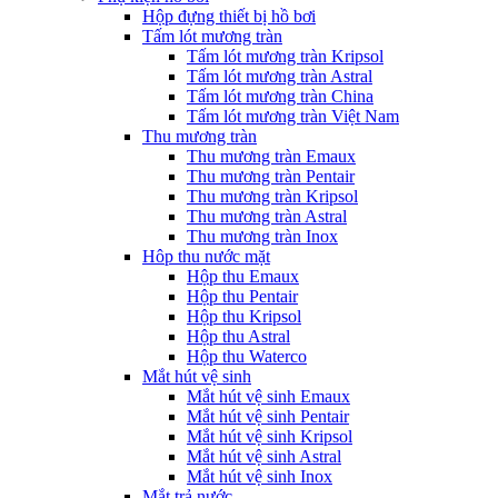
Hộp đựng thiết bị hồ bơi
Tấm lót mương tràn
Tấm lót mương tràn Kripsol
Tấm lót mương tràn Astral
Tấm lót mương tràn China
Tấm lót mương tràn Việt Nam
Thu mương tràn
Thu mương tràn Emaux
Thu mương tràn Pentair
Thu mương tràn Kripsol
Thu mương tràn Astral
Thu mương tràn Inox
Hôp thu nước mặt
Hộp thu Emaux
Hộp thu Pentair
Hộp thu Kripsol
Hộp thu Astral
Hộp thu Waterco
Mắt hút vệ sinh
Mắt hút vệ sinh Emaux
Mắt hút vệ sinh Pentair
Mắt hút vệ sinh Kripsol
Mắt hút vệ sinh Astral
Mắt hút vệ sinh Inox
Mắt trả nước