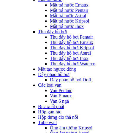
Mắt trả nước Emaux
Mắt trả nước Pentair
Mắt trả nước Astral
Mắt trả nước Kripsol
Mắt trả nước Inox
Thu đáy hồ bơi
Thu đáy hồ bơi Pentair
Thu đáy hồ bơi Emaux
Thu đáy hồ bơi Kripsol
Thu đáy hồ bơi Astral
Thu đáy hồ bơi Inox
Thu đáy hồ bơi Waterco
Mắt tạo ngược dòng
Dây phao hồ bơi
Dây phao hồ bơi Dofi
Các loại van
Van Pentair
Van Emaux
Van 6 ngả
Bục xuất phát
Hộp gạn rác
Hộp đựng clo thả nổi
Tube wall
Ống âm tường Kripsol