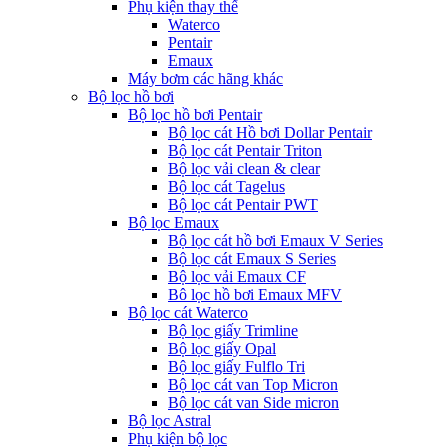
Phụ kiện thay thế
Waterco
Pentair
Emaux
Máy bơm các hãng khác
Bộ lọc hồ bơi
Bộ lọc hồ bơi Pentair
Bộ lọc cát Hồ bơi Dollar Pentair
Bộ lọc cát Pentair Triton
Bộ lọc vải clean & clear
Bộ lọc cát Tagelus
Bộ lọc cát Pentair PWT
Bộ lọc Emaux
Bộ lọc cát hồ bơi Emaux V Series
Bộ lọc cát Emaux S Series
Bộ lọc vải Emaux CF
Bô lọc hồ bơi Emaux MFV
Bộ lọc cát Waterco
Bộ lọc giấy Trimline
Bộ lọc giấy Opal
Bộ lọc giấy Fulflo Tri
Bộ lọc cát van Top Micron
Bộ lọc cát van Side micron
Bộ lọc Astral
Phụ kiện bộ lọc