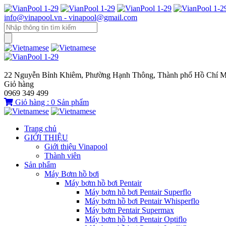
info@vinapool.vn - vinapool@gmail.com
22 Nguyễn Bỉnh Khiêm, Phường Hạnh Thông, Thành phố Hồ Chí M
Giỏ hàng
0969 349 499
Giỏ hàng :
0
Sản phẩm
Trang chủ
GIỚI THIỆU
Giới thiệu Vinapool
Thành viên
Sản phẩm
Máy Bơm hồ bơi
Máy bơm hồ bơi Pentair
Máy bơm hồ bơi Pentair Superflo
Máy bơm hồ bơi Pentair Whisperflo
Máy bơm Pentair Supermax
Máy bơm hồ bơi Pentair Optiflo