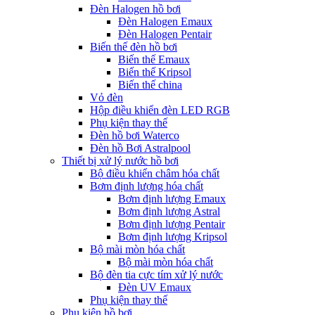
Đèn Halogen hồ bơi
Đèn Halogen Emaux
Đèn Halogen Pentair
Biến thế đèn hồ bơi
Biến thế Emaux
Biến thế Kripsol
Biến thế china
Vỏ đèn
Hộp điều khiển đèn LED RGB
Phụ kiện thay thế
Đèn hồ bơi Waterco
Đèn hồ Bơi Astralpool
Thiết bị xử lý nước hồ bơi
Bộ điều khiển châm hóa chất
Bơm định lượng hóa chất
Bơm định lượng Emaux
Bơm định lượng Astral
Bơm định lượng Pentair
Bơm định lượng Kripsol
Bộ mài mòn hóa chất
Bộ mài mòn hóa chất
Bộ đèn tia cực tím xử lý nước
Đèn UV Emaux
Phụ kiện thay thế
Phụ kiện hồ bơi