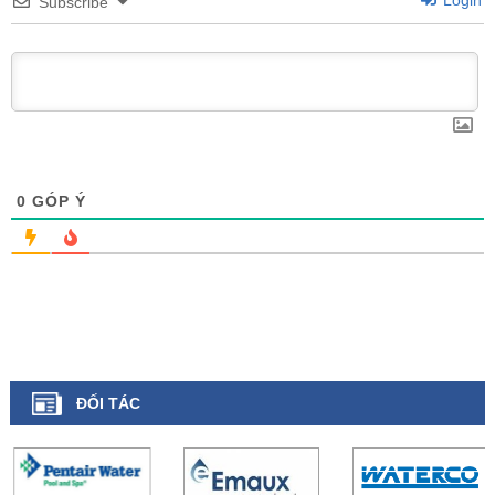
Subscribe
0
GÓP Ý
ĐỐI TÁC