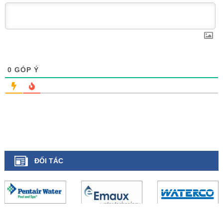
0
GÓP Ý
ĐỐI TÁC