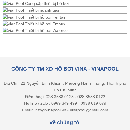
CÔNG TY TM XD HỒ BƠI VINA - VINAPOOL
Địa Chỉ : 22 Nguyễn Bỉnh Khiêm, Phường Hạnh Thông, Thành phố
Hồ Chí Minh
Điện thoại: 028 3588 0123 - 028 3588 0122
Hotline / zalo : 0969 349 499 - 0938 619 079
Email: info@vinapool.vn - vinapool@gmail.com
Về chúng tôi