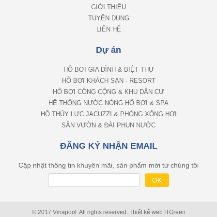
GIỚI THIỆU
TUYỂN DỤNG
LIÊN HỆ
Dự án
HỒ BƠI GIA ĐÌNH & BIỆT THỰ
HỒ BƠI KHÁCH SẠN - RESORT
HỒ BƠI CÔNG CỘNG & KHU DÂN CƯ
HỆ THỐNG NƯỚC NÓNG HỒ BƠI & SPA
HỒ THỦY LỰC JACUZZI & PHÒNG XÔNG HƠI
SÂN VƯỜN & ĐÀI PHUN NƯỚC
ĐĂNG KÝ NHẬN EMAIL
Cập nhật thông tin khuyên mãi, sản phẩm mới từ chúng tôi
© 2017 Vinapool. All rights reserved.
Thiết kế web
ITGreen