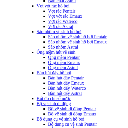
Bàn chải Astral
Vợt vớt rác hồ bơi
Vợt rác Pentair
Vợt vớt rác Emaux
Vợt rác Waterco
Vợt rác Astral
Sào nhôm vệ sinh hồ bơi
Sào nhôm vệ sinh hồ bơi Pentair
Sào nhôm vệ sinh hồ bơi Emaux
Sào nhôm Astral
Ống mềm hút vệ sinh
Ống mềm Pentair
Ống mềm Emaux
Ống mềm Astral
Bàn hút đáy hồ bơi
Bàn hút đáy Pentair
Bàn hút đáy Emaux
Bàn hút đáy Waterco
Bàn hút đáy Astral
Bút đo chỉ số nước
Bộ vệ sinh di động
Bộ vệ sinh di động Pentair
Bộ vệ sinh di động Emaux
Bộ dụng cụ vệ sinh hồ bơi
Bộ dụng cụ vệ sinh Pentair