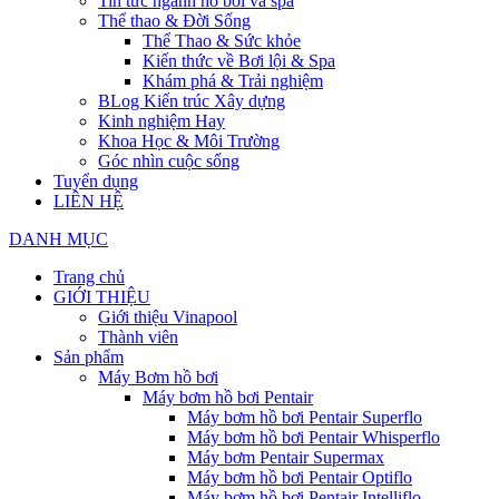
Tin tức ngành hồ bơi và spa
Thể thao & Đời Sống
Thể Thao & Sức khỏe
Kiến thức về Bơi lội & Spa
Khám phá & Trải nghiệm
BLog Kiến trúc Xây dựng
Kinh nghiệm Hay
Khoa Học & Môi Trường
Góc nhìn cuộc sống
Tuyển dụng
LIÊN HỆ
DANH MỤC
Trang chủ
GIỚI THIỆU
Giới thiệu Vinapool
Thành viên
Sản phẩm
Máy Bơm hồ bơi
Máy bơm hồ bơi Pentair
Máy bơm hồ bơi Pentair Superflo
Máy bơm hồ bơi Pentair Whisperflo
Máy bơm Pentair Supermax
Máy bơm hồ bơi Pentair Optiflo
Máy bơm hồ bơi Pentair Intelliflo