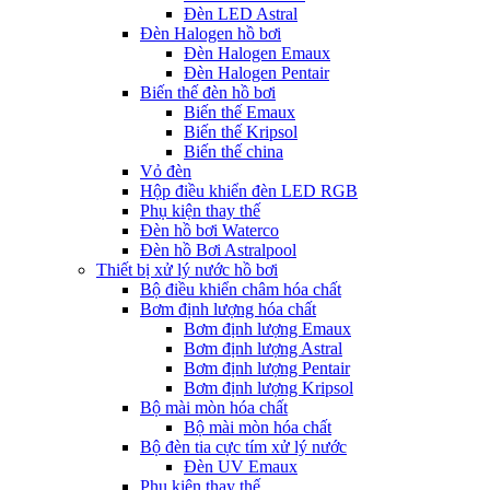
Đèn LED Astral
Đèn Halogen hồ bơi
Đèn Halogen Emaux
Đèn Halogen Pentair
Biến thế đèn hồ bơi
Biến thế Emaux
Biến thế Kripsol
Biến thế china
Vỏ đèn
Hộp điều khiển đèn LED RGB
Phụ kiện thay thế
Đèn hồ bơi Waterco
Đèn hồ Bơi Astralpool
Thiết bị xử lý nước hồ bơi
Bộ điều khiển châm hóa chất
Bơm định lượng hóa chất
Bơm định lượng Emaux
Bơm định lượng Astral
Bơm định lượng Pentair
Bơm định lượng Kripsol
Bộ mài mòn hóa chất
Bộ mài mòn hóa chất
Bộ đèn tia cực tím xử lý nước
Đèn UV Emaux
Phụ kiện thay thế