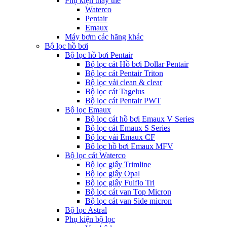
Phụ kiện thay thế
Waterco
Pentair
Emaux
Máy bơm các hãng khác
Bộ lọc hồ bơi
Bộ lọc hồ bơi Pentair
Bộ lọc cát Hồ bơi Dollar Pentair
Bộ lọc cát Pentair Triton
Bộ lọc vải clean & clear
Bộ lọc cát Tagelus
Bộ lọc cát Pentair PWT
Bộ lọc Emaux
Bộ lọc cát hồ bơi Emaux V Series
Bộ lọc cát Emaux S Series
Bộ lọc vải Emaux CF
Bô lọc hồ bơi Emaux MFV
Bộ lọc cát Waterco
Bộ lọc giấy Trimline
Bộ lọc giấy Opal
Bộ lọc giấy Fulflo Tri
Bộ lọc cát van Top Micron
Bộ lọc cát van Side micron
Bộ lọc Astral
Phụ kiện bộ lọc