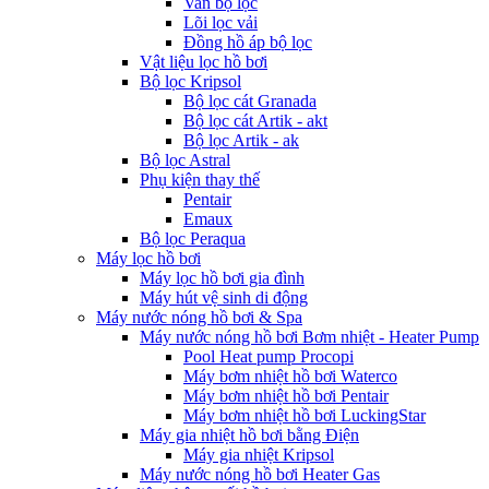
Van bộ lọc
Lõi lọc vải
Đồng hồ áp bộ lọc
Vật liệu lọc hồ bơi
Bộ lọc Kripsol
Bộ lọc cát Granada
Bộ lọc cát Artik - akt
Bộ lọc Artik - ak
Bộ lọc Astral
Phụ kiện thay thế
Pentair
Emaux
Bộ lọc Peraqua
Máy lọc hồ bơi
Máy lọc hồ bơi gia đình
Máy hút vệ sinh di động
Máy nước nóng hồ bơi & Spa
Máy nước nóng hồ bơi Bơm nhiệt - Heater Pump
Pool Heat pump Procopi
Máy bơm nhiệt hồ bơi Waterco
Máy bơm nhiệt hồ bơi Pentair
Máy bơm nhiệt hồ bơi LuckingStar
Máy gia nhiệt hồ bơi bằng Điện
Máy gia nhiệt Kripsol
Máy nước nóng hồ bơi Heater Gas