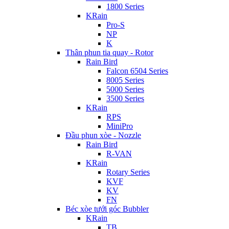
1800 Series
KRain
Pro-S
NP
K
Thân phun tia quay - Rotor
Rain Bird
Falcon 6504 Series
8005 Series
5000 Series
3500 Series
KRain
RPS
MiniPro
Đầu phun xòe - Nozzle
Rain Bird
R-VAN
KRain
Rotary Series
KVF
KV
FN
Béc xòe tưới góc Bubbler
KRain
TB