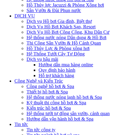
Hồ Thủy lực Jacuzzi & Phòng Xông hơi
Sân Vườn & Đài Phun nước
DỊCH VỤ
Dịch vụ Hồ bơi Gia đình, Biệt thự
Dịch Vụ Hồ Bơi Khách Sạn, Resort
Dịch Vụ Hồ Bơi Công Cộng, Khu Dân Cư
Hệ thống nước nóng Dân dụng & Hồ Bơi
Thi Công Sân Vườn & Hồ Cảnh Quan
Hồ Thủy Lực & Phòng xông hơi
Hệ Thống Tưới Cây Tự Động
Dịch vụ hậu mãi
Hướng dẫn mua hàng online
Quy định bảo hành
Hỗ trợ khách hàng
Công Nghệ và Kiến Trúc
Công nghệ hồ bơi & Spa
Thiết bị hồ bơi & Spa
Hệ thống nước nóng lạnh hồ bơi & Spa
Kỹ thuật thi công hồ bơi & Spa
Kiến trúc hồ bơi & Spa
Hệ thống tưới tự động sân vườn, cảnh quan
Hướng dẫn vận hành hồ bơi & Spa
Tin tức
Tin tức công ty