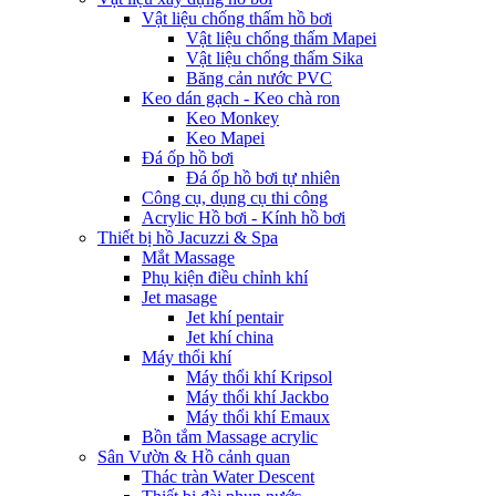
Vật liệu chống thấm hồ bơi
Vật liệu chống thấm Mapei
Vật liệu chống thấm Sika
Băng cản nước PVC
Keo dán gạch - Keo chà ron
Keo Monkey
Keo Mapei
Đá ốp hồ bơi
Đá ốp hồ bơi tự nhiên
Công cụ, dụng cụ thi công
Acrylic Hồ bơi - Kính hồ bơi
Thiết bị hồ Jacuzzi & Spa
Mắt Massage
Phụ kiện điều chỉnh khí
Jet masage
Jet khí pentair
Jet khí china
Máy thổi khí
Máy thổi khí Kripsol
Máy thổi khí Jackbo
Máy thổi khí Emaux
Bồn tắm Massage acrylic
Sân Vườn & Hồ cảnh quan
Thác tràn Water Descent