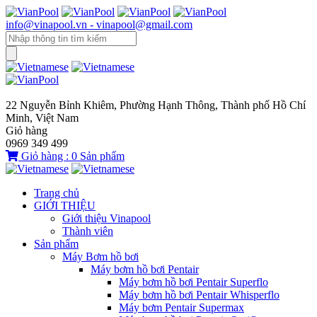
info@vinapool.vn - vinapool@gmail.com
22 Nguyễn Bỉnh Khiêm, Phường Hạnh Thông, Thành phố Hồ Chí
Minh, Việt Nam
Giỏ hàng
0969 349 499
Giỏ hàng :
0
Sản phẩm
Trang chủ
GIỚI THIỆU
Giới thiệu Vinapool
Thành viên
Sản phẩm
Máy Bơm hồ bơi
Máy bơm hồ bơi Pentair
Máy bơm hồ bơi Pentair Superflo
Máy bơm hồ bơi Pentair Whisperflo
Máy bơm Pentair Supermax