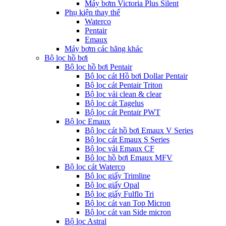
Máy bơm Victoria Plus Silent
Phụ kiện thay thế
Waterco
Pentair
Emaux
Máy bơm các hãng khác
Bộ lọc hồ bơi
Bộ lọc hồ bơi Pentair
Bộ lọc cát Hồ bơi Dollar Pentair
Bộ lọc cát Pentair Triton
Bộ lọc vải clean & clear
Bộ lọc cát Tagelus
Bộ lọc cát Pentair PWT
Bộ lọc Emaux
Bộ lọc cát hồ bơi Emaux V Series
Bộ lọc cát Emaux S Series
Bộ lọc vải Emaux CF
Bô lọc hồ bơi Emaux MFV
Bộ lọc cát Waterco
Bộ lọc giấy Trimline
Bộ lọc giấy Opal
Bộ lọc giấy Fulflo Tri
Bộ lọc cát van Top Micron
Bộ lọc cát van Side micron
Bộ lọc Astral