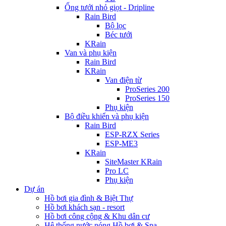
Ống tưới nhỏ giọt - Dripline
Rain Bird
Bộ lọc
Béc tưới
KRain
Van và phụ kiện
Rain Bird
KRain
Van điện từ
ProSeries 200
ProSeries 150
Phụ kiện
Bộ điều khiển và phụ kiện
Rain Bird
ESP-RZX Series
ESP-ME3
KRain
SiteMaster KRain
Pro LC
Phụ kiện
Dự án
Hồ bơi gia đình & Biệt Thự
Hồ bơi khách sạn - resort
Hồ bơi công cộng & Khu dân cư
Hệ thống nước nóng Hồ bơi & Spa