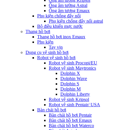
Ống âm tường Kripsol
Ống âm tường Astral
Ống âm tương Emaux
Phụ kiện chống đẩy nổi
Phụ kiện chống đẩy nổi astral
Bộ điều khiển mực nước
Thang hồ bơi
Thang hồ bơi inox Emaux
Phụ kiện
Tay vịn
Dụng cụ vệ sinh hồ bơi
Robot vệ sinh hồ bơi
Robot vệ sinh Procopi/EU
Robot vệ sinh Maytronics
Dolphin X
Dolphin Wave
Dolphin S
Dolphin M
Dolphin Liberty
Robot vệ sinh Kripsol
Robot vệ sinh Pentair/ USA
Bàn chải hồ bơi
Bàn chải hồ bơi Pentair
Bàn chải hồ bơi Emaux
Bàn chải hồ bơi Waterco