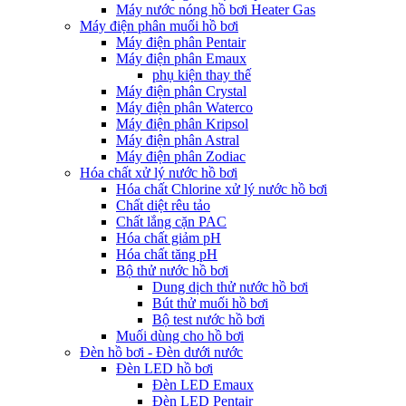
Máy nước nóng hồ bơi Heater Gas
Máy điện phân muối hồ bơi
Máy điện phân Pentair
Máy điện phân Emaux
phụ kiện thay thế
Máy điện phân Crystal
Máy điện phân Waterco
Máy điện phân Kripsol
Máy điện phân Astral
Máy điện phân Zodiac
Hóa chất xử lý nước hồ bơi
Hóa chất Chlorine xử lý nước hồ bơi
Chất diệt rêu tảo
Chất lắng cặn PAC
Hóa chất giảm pH
Hóa chất tăng pH
Bộ thử nước hồ bơi
Dung dịch thử nước hồ bơi
Bút thử muối hồ bơi
Bộ test nước hồ bơi
Muối dùng cho hồ bơi
Đèn hồ bơi - Đèn dưới nước
Đèn LED hồ bơi
Đèn LED Emaux
Đèn LED Pentair