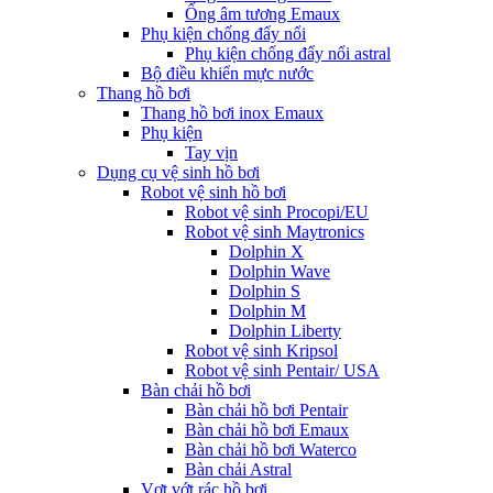
Ống âm tương Emaux
Phụ kiện chống đẩy nổi
Phụ kiện chống đẩy nổi astral
Bộ điều khiển mực nước
Thang hồ bơi
Thang hồ bơi inox Emaux
Phụ kiện
Tay vịn
Dụng cụ vệ sinh hồ bơi
Robot vệ sinh hồ bơi
Robot vệ sinh Procopi/EU
Robot vệ sinh Maytronics
Dolphin X
Dolphin Wave
Dolphin S
Dolphin M
Dolphin Liberty
Robot vệ sinh Kripsol
Robot vệ sinh Pentair/ USA
Bàn chải hồ bơi
Bàn chải hồ bơi Pentair
Bàn chải hồ bơi Emaux
Bàn chải hồ bơi Waterco
Bàn chải Astral
Vợt vớt rác hồ bơi