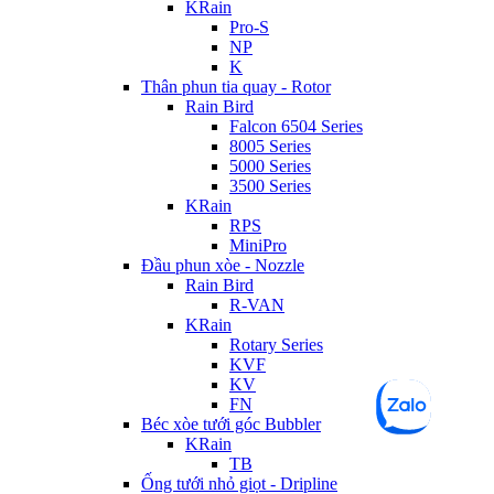
KRain
Pro-S
NP
K
Thân phun tia quay - Rotor
Rain Bird
Falcon 6504 Series
8005 Series
5000 Series
3500 Series
KRain
RPS
MiniPro
Đầu phun xòe - Nozzle
Rain Bird
R-VAN
KRain
Rotary Series
KVF
KV
FN
Béc xòe tưới góc Bubbler
KRain
TB
Ống tưới nhỏ giọt - Dripline