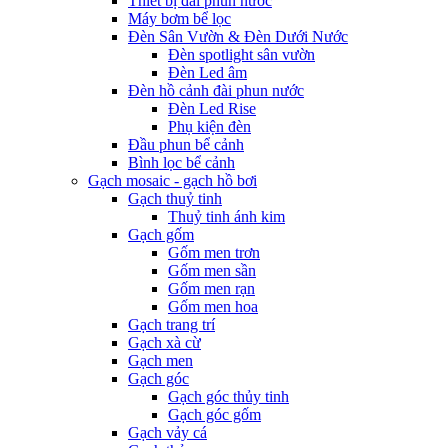
Thiết bị đài phun nước
Máy bơm bể lọc
Đèn Sân Vườn & Đèn Dưới Nước
Đèn spotlight sân vườn
Đèn Led âm
Đèn hồ cảnh đài phun nước
Đèn Led Rise
Phụ kiện đèn
Đầu phun bể cảnh
Bình lọc bể cảnh
Gạch mosaic - gạch hồ bơi
Gạch thuỷ tinh
Thuỷ tinh ánh kim
Gạch gốm
Gốm men trơn
Gốm men sần
Gốm men rạn
Gốm men hoa
Gạch trang trí
Gạch xà cừ
Gạch men
Gạch góc
Gạch góc thủy tinh
Gạch góc gốm
Gạch vảy cá