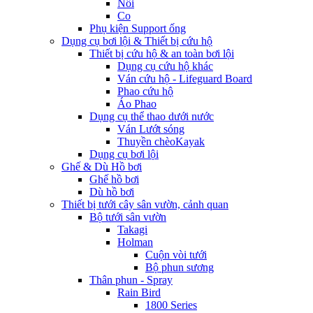
Nối
Co
Phụ kiện Support ống
Dụng cụ bơi lội & Thiết bị cứu hộ
Thiết bị cứu hộ & an toàn bơi lội
Dụng cụ cứu hộ khác
Ván cứu hộ - Lifeguard Board
Phao cứu hộ
Áo Phao
Dụng cụ thể thao dưới nước
Ván Lướt sóng
Thuyền chèoKayak
Dụng cụ bơi lội
Ghế & Dù Hồ bơi
Ghế hồ bơi
Dù hồ bơi
Thiết bị tưới cây sân vườn, cảnh quan
Bộ tưới sân vườn
Takagi
Holman
Cuộn vòi tưới
Bộ phun sương
Thân phun - Spray
Rain Bird
1800 Series