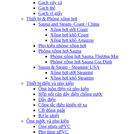
Gạch vảy cá
Gạch thẻ
Gạch vỉ giấy
Thiết bị & Phòng xông hơi
Sauna and Steam- Coast / China
Xông hơi ướt Coast
Xông hơi khô Coast
Xông hơi khô Amazon
Phụ kiện phòng xông hơi
Phòng xông hơi Sauna
Phòng xông hơi Sauna Thương Mại
Phòng xông hơi Sauna Gia Đình
Sauna & Steam - Steamist/ USA
Xông hơi ướt Steamist
Xông hơi khô Steamist
Thiết bị điện và phụ kiện
Ống luồn điện và phụ kiện
Hộp nối cáp dây điện chống nước
Dây điện
Công tắc điều khiển từ xa
CB đóng ngắt
Rơ le nhiệt
Ống nước và phụ kiện
Ống nhựa uPVC
Phụ tùng uPVC