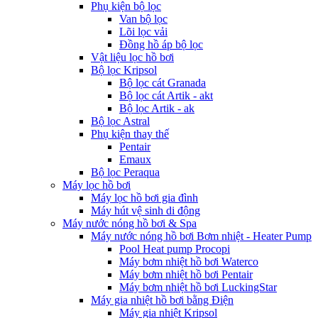
Phụ kiện bộ lọc
Van bộ lọc
Lõi lọc vải
Đồng hồ áp bộ lọc
Vật liệu lọc hồ bơi
Bộ lọc Kripsol
Bộ lọc cát Granada
Bộ lọc cát Artik - akt
Bộ lọc Artik - ak
Bộ lọc Astral
Phụ kiện thay thế
Pentair
Emaux
Bộ lọc Peraqua
Máy lọc hồ bơi
Máy lọc hồ bơi gia đình
Máy hút vệ sinh di động
Máy nước nóng hồ bơi & Spa
Máy nước nóng hồ bơi Bơm nhiệt - Heater Pump
Pool Heat pump Procopi
Máy bơm nhiệt hồ bơi Waterco
Máy bơm nhiệt hồ bơi Pentair
Máy bơm nhiệt hồ bơi LuckingStar
Máy gia nhiệt hồ bơi bằng Điện
Máy gia nhiệt Kripsol