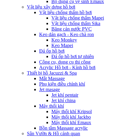
Bộ dụng cụ vệ sinh Emaux
Vật liệu xây dựng hồ bơi
Vật liệu chống thấm hồ bơi
Vật liệu chống thấm Mapei
Vật liệu chống thấm Sika
Băng cản nước PVC
Keo dán gạch - Keo chà ron
Keo Monkey
Keo Mapei
Đá ốp hồ bơi
Đá ốp hồ bơi tự nhiên
Công cụ, dụng cụ thi công
Acrylic Hồ bơi - Kính hồ bơi
Thiết bị hồ Jacuzzi & Spa
Mắt Massage
Phụ kiện điều chỉnh khí
Jet masage
Jet khí pentair
Jet khí china
Máy thổi khí
Máy thổi khí Kripsol
Máy thổi khí Jackbo
Máy thổi khí Emaux
Bồn tắm Massage acrylic
Sân Vườn & Hồ cảnh quan