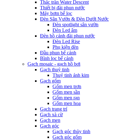
Thác tràn Water Descent
Thiết bị đài phun nước
Máy bơm bể lọc
Đèn Sân Vườn & Đèn Dưới Nước
Đèn spotlight sân vườn
Đèn Led âm
Đèn hồ cảnh đài phun nước
Đèn Led Rise
Phụ kiện đèn
Đầu phun bể cảnh
Bình lọc bể cảnh
Gạch mosaic - gạch hồ bơi
Gạch thuỷ tinh
Thuỷ tinh ánh kim
Gạch gốm
Gốm men trơn
Gốm men sần
Gốm men rạn
Gốm men hoa
Gạch trang trí
Gạch xà cừ
Gạch men
Gạch góc
Gạch góc thủy tinh
Gạch góc gốm