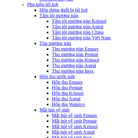
Phụ kiện hồ bơi
Hộp đựng thiết bị hồ bơi
Tấm lót mương tràn
Tấm lót mương tràn Kripsol
Tấm lót mương tràn Astral
Tấm lót mương tràn China
Tấm lót mương tràn Việt Nam
Thu mương tràn
Thu mương tràn Emaux
Thu mương tràn Pentair
Thu mương tràn Kripsol
Thu mương tràn Astral
Thu mương tràn Inox
Hôp thu nước mặt
Hộp thu Emaux
Hộp thu Pentair
Hộp thu Kripsol
Hộp thu Astral
Hộp thu Waterco
Mắt hút vệ sinh
Mắt hút vệ sinh Emaux
Mắt hút vệ sinh Pentair
Mắt hút vệ sinh Kripsol
Mắt hút vệ sinh Astral
Mắt hút vệ sinh Inox