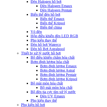
Đèn Halogen hồ bơi
Đèn Halogen Emaux
Đèn Halogen Pentair
Biến thế đèn hồ bơi
Biến thế Emaux
Biến thế Kripsol
Biến thế china
Vỏ đèn
Hộp điều khiển đèn LED RGB
Phụ kiện thay thế
Đèn hồ bơi Waterco
Đèn hồ Bơi Astralpool
Thiết bị xử lý nước hồ bơi
Bộ điều khiển châm hóa chất
Bơm định lượng hóa chất
Bơm định lượng Emaux
Bơm định lượng Astral
Bơm định lượng Pentair
Bơm định lượng Kripsol
Bộ mài mòn hóa chất
Bộ mài mòn hóa chất
Bộ đèn tia cực tím xử lý nước
Đèn UV Emaux
Phụ kiện thay thế
Phụ kiện hồ bơi