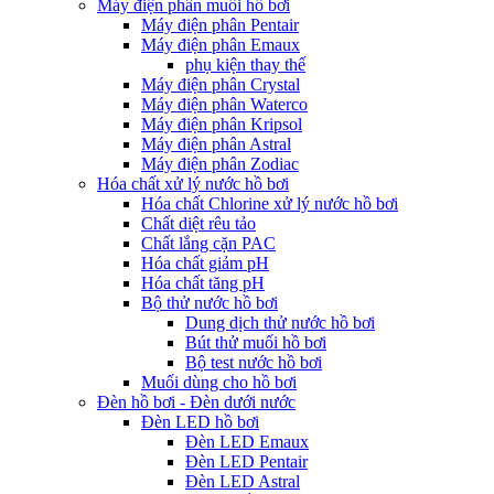
Máy điện phân muối hồ bơi
Máy điện phân Pentair
Máy điện phân Emaux
phụ kiện thay thế
Máy điện phân Crystal
Máy điện phân Waterco
Máy điện phân Kripsol
Máy điện phân Astral
Máy điện phân Zodiac
Hóa chất xử lý nước hồ bơi
Hóa chất Chlorine xử lý nước hồ bơi
Chất diệt rêu tảo
Chất lắng cặn PAC
Hóa chất giảm pH
Hóa chất tăng pH
Bộ thử nước hồ bơi
Dung dịch thử nước hồ bơi
Bút thử muối hồ bơi
Bộ test nước hồ bơi
Muối dùng cho hồ bơi
Đèn hồ bơi - Đèn dưới nước
Đèn LED hồ bơi
Đèn LED Emaux
Đèn LED Pentair
Đèn LED Astral