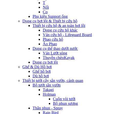
T
Nối
Co
Phụ kiện Support ống
Dụng cụ bơi lội & Thiết bị cứu hộ
Thiết bị cứu hộ & an toàn bơi lội
Dụng cụ cứu hộ khác
Ván cứu hộ - Lifeguard Board
Phao cứu hộ
Áo Phao
Dụng cụ thể thao dưới nước
Ván Lướt sóng
Thuyền chèoKayak
Dụng cụ bơi lội
Ghế & Dù Hồ bơi
Ghế hồ bơi
Dù hồ bơi
Thiết bị tưới cây sân vườn, cảnh quan
Bộ tưới sân vườn
Takagi
Holman
Cuộn vòi tưới
Bộ phun sương
Thân phun - Spray
Rain Bird