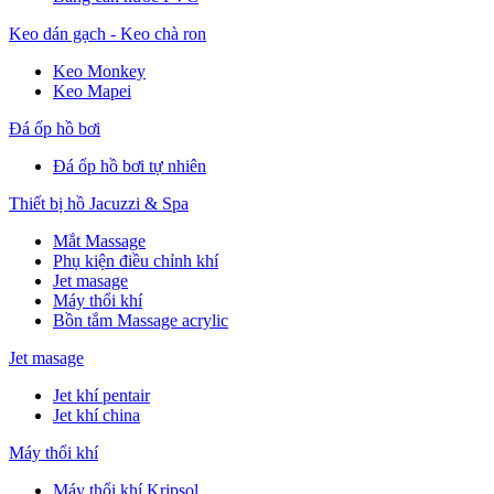
Keo dán gạch - Keo chà ron
Keo Monkey
Keo Mapei
Đá ốp hồ bơi
Đá ốp hồ bơi tự nhiên
Thiết bị hồ Jacuzzi & Spa
Mắt Massage
Phụ kiện điều chỉnh khí
Jet masage
Máy thổi khí
Bồn tắm Massage acrylic
Jet masage
Jet khí pentair
Jet khí china
Máy thổi khí
Máy thổi khí Kripsol