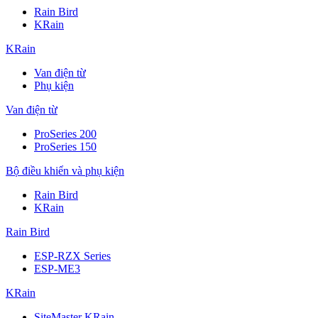
Rain Bird
KRain
KRain
Van điện từ
Phụ kiện
Van điện từ
ProSeries 200
ProSeries 150
Bộ điều khiển và phụ kiện
Rain Bird
KRain
Rain Bird
ESP-RZX Series
ESP-ME3
KRain
SiteMaster KRain