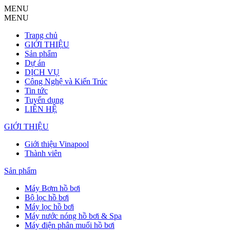
MENU
MENU
Trang chủ
GIỚI THIỆU
Sản phẩm
Dự án
DỊCH VỤ
Công Nghệ và Kiến Trúc
Tin tức
Tuyển dụng
LIÊN HỆ
GIỚI THIỆU
Giới thiệu Vinapool
Thành viên
Sản phẩm
Máy Bơm hồ bơi
Bộ lọc hồ bơi
Máy lọc hồ bơi
Máy nước nóng hồ bơi & Spa
Máy điện phân muối hồ bơi