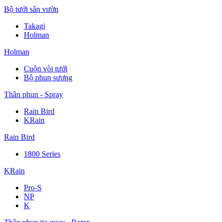
Bộ tưới sân vườn
Takagi
Holman
Holman
Cuộn vòi tưới
Bộ phun sương
Thân phun - Spray
Rain Bird
KRain
Rain Bird
1800 Series
KRain
Pro-S
NP
K