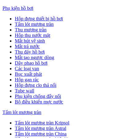
Phụ kiện hồ bơi
Hộp đựng thiết bị hồ bơi
Tấm lót mương tràn
Thu mương tràn
Hôp thu nước mặt
Mắt hút vệ sinh
Mắt trả nước
Thu đáy hồ bơi
Mắt tạo ngược dòng
Dây phao hồ bơi
Các loại van
Bục xuất phát
Hộp gạn rác
Hộp đựng clo thả nổi
Tube wall
Phụ kiện chống đẩy nổi
Bộ điều khiển mực nước
Tấm lót mương tràn
Tấm lót mương tràn Kripsol
Tấm lót mương tràn Astral
Tấm lót mương tràn China