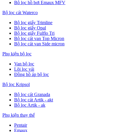
Bô lọc hồ bơi Emaux MFV
Bộ lọc cát Waterco
Bộ lọc giấy Trimline
Bộ lọc giấy Opal
Bộ lọc giấy Fulflo Tri
Bộ lọc cát van Top Micron
Bộ lọc cát van Side micron
Phụ kiện bộ lọc
Van bộ lọc
Lõi lọc vải
Đồng hồ áp bộ lọc
Bộ lọc Kripsol
Bộ lọc cát Granada
Bộ lọc cát Artik - akt
Bộ lọc Artik - ak
Phụ kiện thay thế
Pentair
Emaux