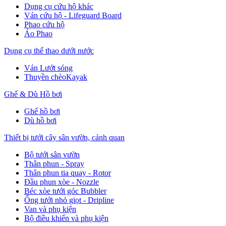
Dụng cụ cứu hộ khác
Ván cứu hộ - Lifeguard Board
Phao cứu hộ
Áo Phao
Dụng cụ thể thao dưới nước
Ván Lướt sóng
Thuyền chèoKayak
Ghế & Dù Hồ bơi
Ghế hồ bơi
Dù hồ bơi
Thiết bị tưới cây sân vườn, cảnh quan
Bộ tưới sân vườn
Thân phun - Spray
Thân phun tia quay - Rotor
Đầu phun xòe - Nozzle
Béc xòe tưới góc Bubbler
Ống tưới nhỏ giọt - Dripline
Van và phụ kiện
Bộ điều khiển và phụ kiện