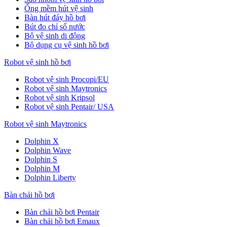
Ống mềm hút vệ sinh
Bàn hút đáy hồ bơi
Bút đo chỉ số nước
Bộ vệ sinh di động
Bộ dụng cụ vệ sinh hồ bơi
Robot vệ sinh hồ bơi
Robot vệ sinh Procopi/EU
Robot vệ sinh Maytronics
Robot vệ sinh Kripsol
Robot vệ sinh Pentair/ USA
Robot vệ sinh Maytronics
Dolphin X
Dolphin Wave
Dolphin S
Dolphin M
Dolphin Liberty
Bàn chải hồ bơi
Bàn chải hồ bơi Pentair
Bàn chải hồ bơi Emaux