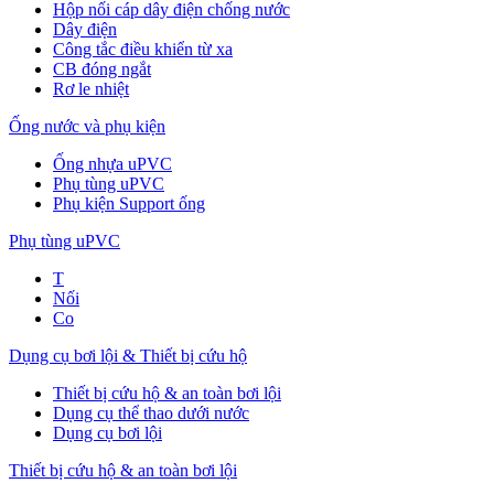
Hộp nối cáp dây điện chống nước
Dây điện
Công tắc điều khiển từ xa
CB đóng ngắt
Rơ le nhiệt
Ống nước và phụ kiện
Ống nhựa uPVC
Phụ tùng uPVC
Phụ kiện Support ống
Phụ tùng uPVC
T
Nối
Co
Dụng cụ bơi lội & Thiết bị cứu hộ
Thiết bị cứu hộ & an toàn bơi lội
Dụng cụ thể thao dưới nước
Dụng cụ bơi lội
Thiết bị cứu hộ & an toàn bơi lội