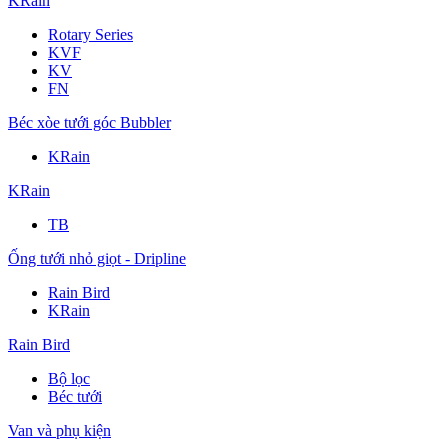
KRain
Rotary Series
KVF
KV
FN
Béc xòe tưới góc Bubbler
KRain
KRain
TB
Ống tưới nhỏ giọt - Dripline
Rain Bird
KRain
Rain Bird
Bộ lọc
Béc tưới
Van và phụ kiện