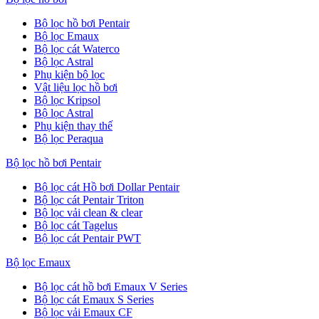
Bộ lọc hồ bơi Pentair
Bộ lọc Emaux
Bộ lọc cát Waterco
Bộ lọc Astral
Phụ kiện bộ lọc
Vật liệu lọc hồ bơi
Bộ lọc Kripsol
Bộ lọc Astral
Phụ kiện thay thế
Bộ lọc Peraqua
Bộ lọc hồ bơi Pentair
Bộ lọc cát Hồ bơi Dollar Pentair
Bộ lọc cát Pentair Triton
Bộ lọc vải clean & clear
Bộ lọc cát Tagelus
Bộ lọc cát Pentair PWT
Bộ lọc Emaux
Bộ lọc cát hồ bơi Emaux V Series
Bộ lọc cát Emaux S Series
Bộ lọc vải Emaux CF