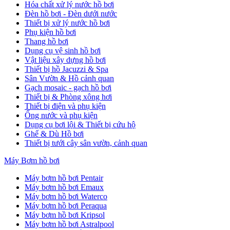
Hóa chất xử lý nước hồ bơi
Đèn hồ bơi - Đèn dưới nước
Thiết bị xử lý nước hồ bơi
Phụ kiện hồ bơi
Thang hồ bơi
Dụng cụ vệ sinh hồ bơi
Vật liệu xây dựng hồ bơi
Thiết bị hồ Jacuzzi & Spa
Sân Vườn & Hồ cảnh quan
Gạch mosaic - gạch hồ bơi
Thiết bị & Phòng xông hơi
Thiết bị điện và phụ kiện
Ống nước và phụ kiện
Dụng cụ bơi lội & Thiết bị cứu hộ
Ghế & Dù Hồ bơi
Thiết bị tưới cây sân vườn, cảnh quan
Máy Bơm hồ bơi
Máy bơm hồ bơi Pentair
Máy bơm hồ bơi Emaux
Máy bơm hồ bơi Waterco
Máy bơm hồ bơi Peraqua
Máy bơm hồ bơi Kripsol
Máy bơm hồ bơi Astralpool