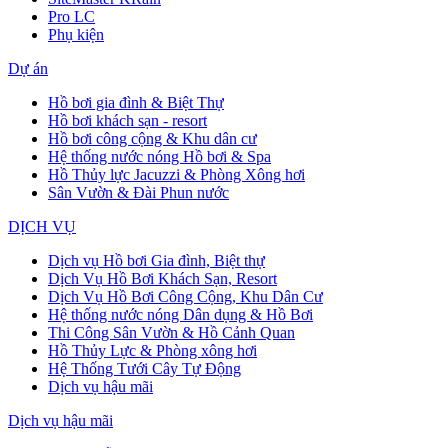
Pro LC
Phụ kiện
Dự án
Hồ bơi gia đình & Biệt Thự
Hồ bơi khách sạn - resort
Hồ bơi công cộng & Khu dân cư
Hệ thống nước nóng Hồ bơi & Spa
Hồ Thủy lực Jacuzzi & Phòng Xông hơi
Sân Vườn & Đài Phun nước
DỊCH VỤ
Dịch vụ Hồ bơi Gia đình, Biệt thự
Dịch Vụ Hồ Bơi Khách Sạn, Resort
Dịch Vụ Hồ Bơi Công Cộng, Khu Dân Cư
Hệ thống nước nóng Dân dụng & Hồ Bơi
Thi Công Sân Vườn & Hồ Cảnh Quan
Hồ Thủy Lực & Phòng xông hơi
Hệ Thống Tưới Cây Tự Động
Dịch vụ hậu mãi
Dịch vụ hậu mãi