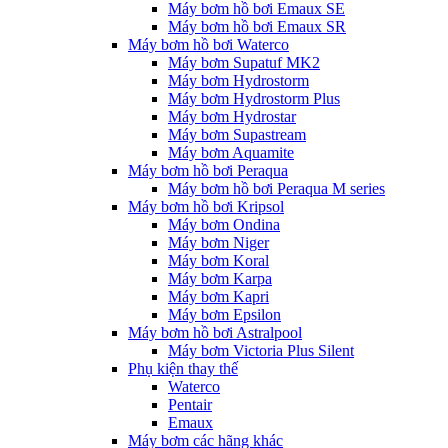
Máy bơm hồ bơi Emaux SE
Máy bơm hồ bơi Emaux SR
Máy bơm hồ bơi Waterco
Máy bơm Supatuf MK2
Máy bơm Hydrostorm
Máy bơm Hydrostorm Plus
Máy bơm Hydrostar
Máy bơm Supastream
Máy bơm Aquamite
Máy bơm hồ bơi Peraqua
Máy bơm hồ bơi Peraqua M series
Máy bơm hồ bơi Kripsol
Máy bơm Ondina
Máy bơm Niger
Máy bơm Koral
Máy bơm Karpa
Máy bơm Kapri
Máy bơm Epsilon
Máy bơm hồ bơi Astralpool
Máy bơm Victoria Plus Silent
Phụ kiện thay thế
Waterco
Pentair
Emaux
Máy bơm các hãng khác