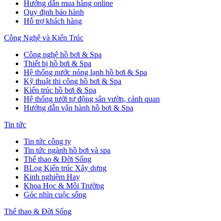
Hướng dẫn mua hàng online
Quy định bảo hành
Hỗ trợ khách hàng
Công Nghệ và Kiến Trúc
Công nghệ hồ bơi & Spa
Thiết bị hồ bơi & Spa
Hệ thống nước nóng lạnh hồ bơi & Spa
Kỹ thuật thi công hồ bơi & Spa
Kiến trúc hồ bơi & Spa
Hệ thống tưới tự động sân vườn, cảnh quan
Hướng dẫn vận hành hồ bơi & Spa
Tin tức
Tin tức công ty
Tin tức ngành hồ bơi và spa
Thể thao & Đời Sống
BLog Kiến trúc Xây dựng
Kinh nghiệm Hay
Khoa Học & Môi Trường
Góc nhìn cuộc sống
Thể thao & Đời Sống