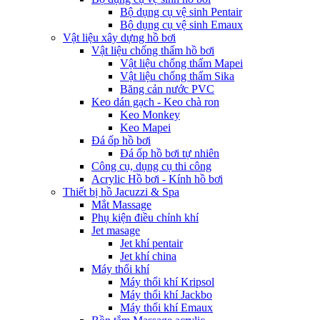
Bộ dụng cụ vệ sinh Pentair
Bộ dụng cụ vệ sinh Emaux
Vật liệu xây dựng hồ bơi
Vật liệu chống thấm hồ bơi
Vật liệu chống thấm Mapei
Vật liệu chống thấm Sika
Băng cản nước PVC
Keo dán gạch - Keo chà ron
Keo Monkey
Keo Mapei
Đá ốp hồ bơi
Đá ốp hồ bơi tự nhiên
Công cụ, dụng cụ thi công
Acrylic Hồ bơi - Kính hồ bơi
Thiết bị hồ Jacuzzi & Spa
Mắt Massage
Phụ kiện điều chỉnh khí
Jet masage
Jet khí pentair
Jet khí china
Máy thổi khí
Máy thổi khí Kripsol
Máy thổi khí Jackbo
Máy thổi khí Emaux