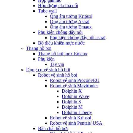
Hộp gạn rác
Hộp đựng clo thả nổi
Tube wall
Ống âm tường Kripsol
Ống âm tường Astral
Ống âm tương Emaux
Phụ kiện chống đẩy nổi
Phụ kiện chống đẩy nổi astral
Bộ điều khiển mực nước
Thang hồ bơi
Thang hồ bơi inox Emaux
Phụ kiện
Tay vịn
Dụng cụ vệ sinh hồ bơi
Robot vệ sinh hồ bơi
Robot vệ sinh Procopi/EU
Robot vệ sinh Maytronics
Dolphin X
Dolphin Wave
Dolphin S
Dolphin M
Dolphin Liberty
Robot vệ sinh Kripsol
Robot vệ sinh Pentair/ USA
Bàn chải hồ bơi