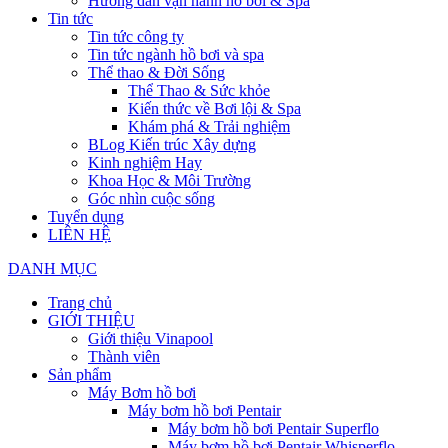
Hướng dẫn vận hành hồ bơi & Spa
Tin tức
Tin tức công ty
Tin tức ngành hồ bơi và spa
Thể thao & Đời Sống
Thể Thao & Sức khỏe
Kiến thức về Bơi lội & Spa
Khám phá & Trải nghiệm
BLog Kiến trúc Xây dựng
Kinh nghiệm Hay
Khoa Học & Môi Trường
Góc nhìn cuộc sống
Tuyển dụng
LIÊN HỆ
DANH MỤC
Trang chủ
GIỚI THIỆU
Giới thiệu Vinapool
Thành viên
Sản phẩm
Máy Bơm hồ bơi
Máy bơm hồ bơi Pentair
Máy bơm hồ bơi Pentair Superflo
Máy bơm hồ bơi Pentair Whisperflo