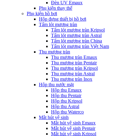
Đèn UV Emaux
Phụ kiện thay thế
Phụ kiện hồ bơi
Hộp đựng thiết bị hồ bơi
Tấm lót mương tràn
Tấm lót mương tràn Kripsol
Tấm lót mương tràn Astral
Tấm lót mương tràn China
Tấm lót mương tràn Việt Nam
Thu mương tràn
Thu mương tràn Emaux
Thu mương tràn Pentair
Thu mương tràn Kripsol
Thu mương tràn Astral
Thu mương tràn Inox
Hôp thu nước mặt
Hộp thu Emaux
Hộp thu Pentair
Hộp thu Kripsol
Hộp thu Astral
Hộp thu Waterco
Mắt hút vệ sinh
Mắt hút vệ sinh Emaux
Mắt hút vệ sinh Pentair
Mắt hút vệ sinh Kripsol