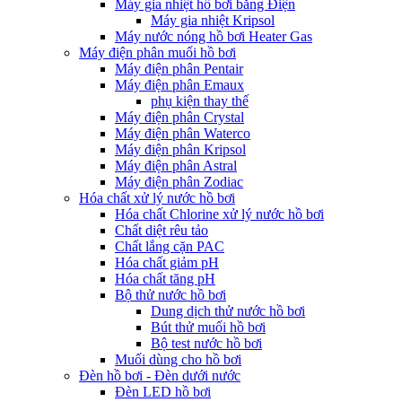
Máy gia nhiệt hồ bơi bằng Điện
Máy gia nhiệt Kripsol
Máy nước nóng hồ bơi Heater Gas
Máy điện phân muối hồ bơi
Máy điện phân Pentair
Máy điện phân Emaux
phụ kiện thay thế
Máy điện phân Crystal
Máy điện phân Waterco
Máy điện phân Kripsol
Máy điện phân Astral
Máy điện phân Zodiac
Hóa chất xử lý nước hồ bơi
Hóa chất Chlorine xử lý nước hồ bơi
Chất diệt rêu tảo
Chất lắng cặn PAC
Hóa chất giảm pH
Hóa chất tăng pH
Bộ thử nước hồ bơi
Dung dịch thử nước hồ bơi
Bút thử muối hồ bơi
Bộ test nước hồ bơi
Muối dùng cho hồ bơi
Đèn hồ bơi - Đèn dưới nước
Đèn LED hồ bơi