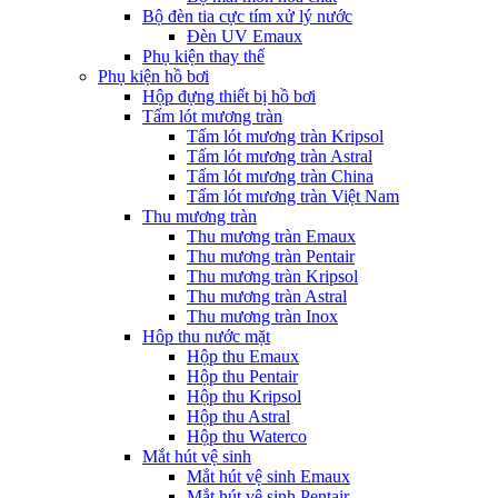
Bộ đèn tia cực tím xử lý nước
Đèn UV Emaux
Phụ kiện thay thế
Phụ kiện hồ bơi
Hộp đựng thiết bị hồ bơi
Tấm lót mương tràn
Tấm lót mương tràn Kripsol
Tấm lót mương tràn Astral
Tấm lót mương tràn China
Tấm lót mương tràn Việt Nam
Thu mương tràn
Thu mương tràn Emaux
Thu mương tràn Pentair
Thu mương tràn Kripsol
Thu mương tràn Astral
Thu mương tràn Inox
Hôp thu nước mặt
Hộp thu Emaux
Hộp thu Pentair
Hộp thu Kripsol
Hộp thu Astral
Hộp thu Waterco
Mắt hút vệ sinh
Mắt hút vệ sinh Emaux
Mắt hút vệ sinh Pentair