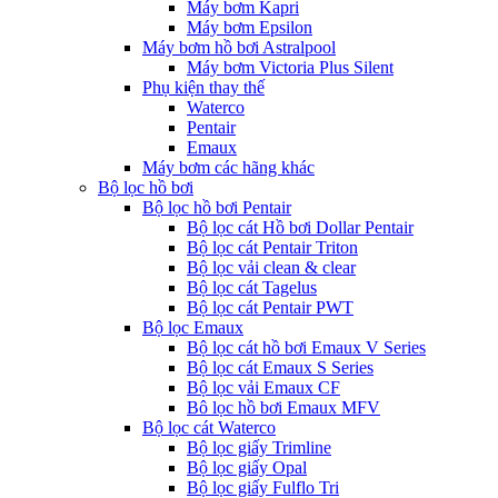
Máy bơm Kapri
Máy bơm Epsilon
Máy bơm hồ bơi Astralpool
Máy bơm Victoria Plus Silent
Phụ kiện thay thế
Waterco
Pentair
Emaux
Máy bơm các hãng khác
Bộ lọc hồ bơi
Bộ lọc hồ bơi Pentair
Bộ lọc cát Hồ bơi Dollar Pentair
Bộ lọc cát Pentair Triton
Bộ lọc vải clean & clear
Bộ lọc cát Tagelus
Bộ lọc cát Pentair PWT
Bộ lọc Emaux
Bộ lọc cát hồ bơi Emaux V Series
Bộ lọc cát Emaux S Series
Bộ lọc vải Emaux CF
Bô lọc hồ bơi Emaux MFV
Bộ lọc cát Waterco
Bộ lọc giấy Trimline
Bộ lọc giấy Opal
Bộ lọc giấy Fulflo Tri