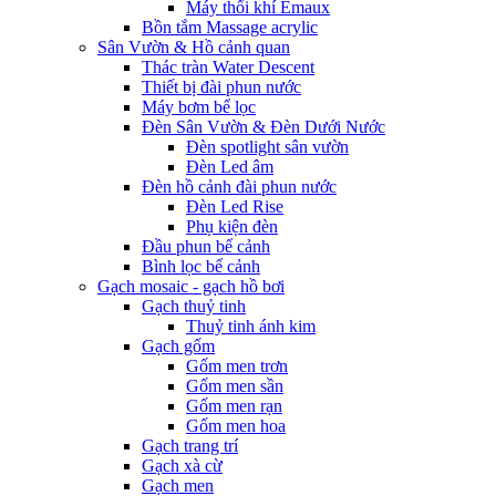
Máy thổi khí Emaux
Bồn tắm Massage acrylic
Sân Vườn & Hồ cảnh quan
Thác tràn Water Descent
Thiết bị đài phun nước
Máy bơm bể lọc
Đèn Sân Vườn & Đèn Dưới Nước
Đèn spotlight sân vườn
Đèn Led âm
Đèn hồ cảnh đài phun nước
Đèn Led Rise
Phụ kiện đèn
Đầu phun bể cảnh
Bình lọc bể cảnh
Gạch mosaic - gạch hồ bơi
Gạch thuỷ tinh
Thuỷ tinh ánh kim
Gạch gốm
Gốm men trơn
Gốm men sần
Gốm men rạn
Gốm men hoa
Gạch trang trí
Gạch xà cừ
Gạch men