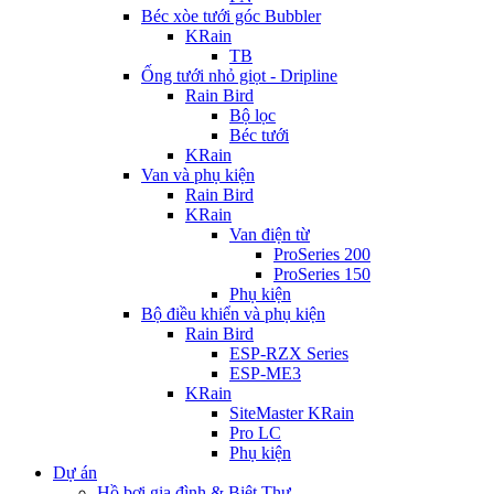
Béc xòe tưới góc Bubbler
KRain
TB
Ống tưới nhỏ giọt - Dripline
Rain Bird
Bộ lọc
Béc tưới
KRain
Van và phụ kiện
Rain Bird
KRain
Van điện từ
ProSeries 200
ProSeries 150
Phụ kiện
Bộ điều khiển và phụ kiện
Rain Bird
ESP-RZX Series
ESP-ME3
KRain
SiteMaster KRain
Pro LC
Phụ kiện
Dự án
Hồ bơi gia đình & Biệt Thự