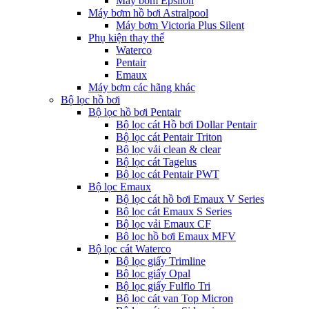
Máy bơm Epsilon
Máy bơm hồ bơi Astralpool
Máy bơm Victoria Plus Silent
Phụ kiện thay thế
Waterco
Pentair
Emaux
Máy bơm các hãng khác
Bộ lọc hồ bơi
Bộ lọc hồ bơi Pentair
Bộ lọc cát Hồ bơi Dollar Pentair
Bộ lọc cát Pentair Triton
Bộ lọc vải clean & clear
Bộ lọc cát Tagelus
Bộ lọc cát Pentair PWT
Bộ lọc Emaux
Bộ lọc cát hồ bơi Emaux V Series
Bộ lọc cát Emaux S Series
Bộ lọc vải Emaux CF
Bô lọc hồ bơi Emaux MFV
Bộ lọc cát Waterco
Bộ lọc giấy Trimline
Bộ lọc giấy Opal
Bộ lọc giấy Fulflo Tri
Bộ lọc cát van Top Micron