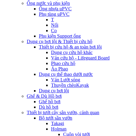
Ống nước và phụ kiện
Ống nhựa uPVC
Phụ tùng uPVC
T
Nối
Co
Phụ kiện Support ống
Dụng cụ bơi lội & Thiết bị cứu hộ
Thiết bị cứu hộ & an toàn bơi lội
Dụng cụ cứu hộ khác
Ván cứu hộ - Lifeguard Board
Phao cứu hộ
Áo Phao
Dụng cụ thể thao dưới nước
Ván Lướt sóng
Thuyền chèoKayak
Dụng cụ bơi lội
Ghế & Dù Hồ bơi
Ghế hồ bơi
Dù hồ bơi
Thiết bị tưới cây sân vườn, cảnh quan
Bộ tưới sân vườn
Takagi
Holman
Cuộn vòi tưới