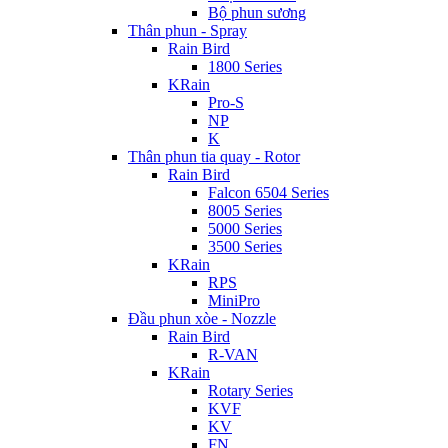
Bộ phun sương
Thân phun - Spray
Rain Bird
1800 Series
KRain
Pro-S
NP
K
Thân phun tia quay - Rotor
Rain Bird
Falcon 6504 Series
8005 Series
5000 Series
3500 Series
KRain
RPS
MiniPro
Đầu phun xòe - Nozzle
Rain Bird
R-VAN
KRain
Rotary Series
KVF
KV
FN