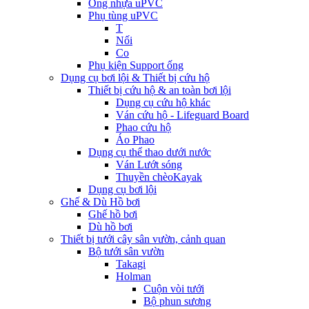
Ống nhựa uPVC
Phụ tùng uPVC
T
Nối
Co
Phụ kiện Support ống
Dụng cụ bơi lội & Thiết bị cứu hộ
Thiết bị cứu hộ & an toàn bơi lội
Dụng cụ cứu hộ khác
Ván cứu hộ - Lifeguard Board
Phao cứu hộ
Áo Phao
Dụng cụ thể thao dưới nước
Ván Lướt sóng
Thuyền chèoKayak
Dụng cụ bơi lội
Ghế & Dù Hồ bơi
Ghế hồ bơi
Dù hồ bơi
Thiết bị tưới cây sân vườn, cảnh quan
Bộ tưới sân vườn
Takagi
Holman
Cuộn vòi tưới
Bộ phun sương