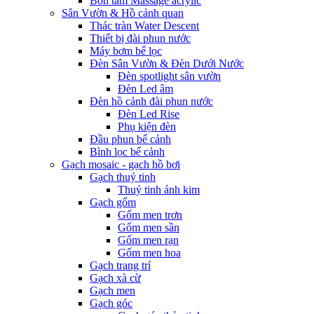
Bồn tắm Massage acrylic
Sân Vườn & Hồ cảnh quan
Thác tràn Water Descent
Thiết bị đài phun nước
Máy bơm bể lọc
Đèn Sân Vườn & Đèn Dưới Nước
Đèn spotlight sân vườn
Đèn Led âm
Đèn hồ cảnh đài phun nước
Đèn Led Rise
Phụ kiện đèn
Đầu phun bể cảnh
Bình lọc bể cảnh
Gạch mosaic - gạch hồ bơi
Gạch thuỷ tinh
Thuỷ tinh ánh kim
Gạch gốm
Gốm men trơn
Gốm men sần
Gốm men rạn
Gốm men hoa
Gạch trang trí
Gạch xà cừ
Gạch men
Gạch góc