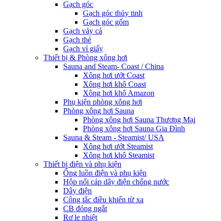
Gạch góc
Gạch góc thủy tinh
Gạch góc gốm
Gạch vảy cá
Gạch thẻ
Gạch vỉ giấy
Thiết bị & Phòng xông hơi
Sauna and Steam- Coast / China
Xông hơi ướt Coast
Xông hơi khô Coast
Xông hơi khô Amazon
Phụ kiện phòng xông hơi
Phòng xông hơi Sauna
Phòng xông hơi Sauna Thương Mại
Phòng xông hơi Sauna Gia Đình
Sauna & Steam - Steamist/ USA
Xông hơi ướt Steamist
Xông hơi khô Steamist
Thiết bị điện và phụ kiện
Ống luồn điện và phụ kiện
Hộp nối cáp dây điện chống nước
Dây điện
Công tắc điều khiển từ xa
CB đóng ngắt
Rơ le nhiệt