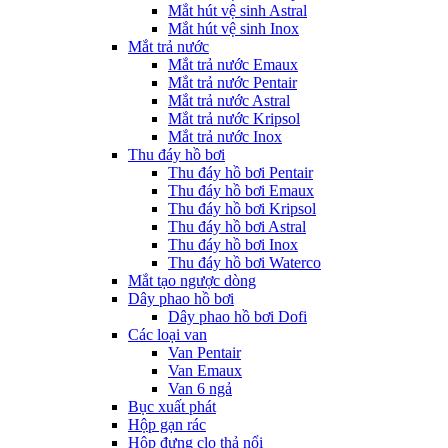
Mắt hút vệ sinh Astral
Mắt hút vệ sinh Inox
Mắt trả nước
Mắt trả nước Emaux
Mắt trả nước Pentair
Mắt trả nước Astral
Mắt trả nước Kripsol
Mắt trả nước Inox
Thu đáy hồ bơi
Thu đáy hồ bơi Pentair
Thu đáy hồ bơi Emaux
Thu đáy hồ bơi Kripsol
Thu đáy hồ bơi Astral
Thu đáy hồ bơi Inox
Thu đáy hồ bơi Waterco
Mắt tạo ngược dòng
Dây phao hồ bơi
Dây phao hồ bơi Dofi
Các loại van
Van Pentair
Van Emaux
Van 6 ngả
Bục xuất phát
Hộp gạn rác
Hộp đựng clo thả nổi