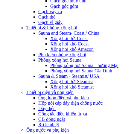
Gạch góc thủy tinh
Gạch góc gốm
Gạch vảy cá
Gạch thẻ
Gạch vỉ giấy
Thiết bị & Phòng xông hơi
Sauna and Steam- Coast / China
Xông hơi ướt Coast
Xông hơi khô Coast
Xông hơi khô Amazon
Phụ kiện phòng xông hơi
Phòng xông hơi Sauna
Phòng xông hơi Sauna Thương Mại
Phòng xông hơi Sauna Gia Đình
Sauna & Steam - Steamist/ USA
Xông hơi ướt Steamist
Xông hơi khô Steamist
Thiết bị điện và phụ kiện
Ống luồn điện và phụ kiện
Hộp nối cáp dây điện chống nước
Dây điện
Công tắc điều khiển từ xa
CB đóng ngắt
Rơ le nhiệt
Ống nước và phụ kiện