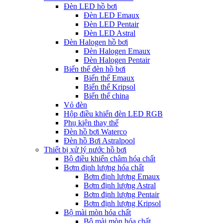
Đèn LED hồ bơi
Đèn LED Emaux
Đèn LED Pentair
Đèn LED Astral
Đèn Halogen hồ bơi
Đèn Halogen Emaux
Đèn Halogen Pentair
Biến thế đèn hồ bơi
Biến thế Emaux
Biến thế Kripsol
Biến thế china
Vỏ đèn
Hộp điều khiển đèn LED RGB
Phụ kiện thay thế
Đèn hồ bơi Waterco
Đèn hồ Bơi Astralpool
Thiết bị xử lý nước hồ bơi
Bộ điều khiển châm hóa chất
Bơm định lượng hóa chất
Bơm định lượng Emaux
Bơm định lượng Astral
Bơm định lượng Pentair
Bơm định lượng Kripsol
Bộ mài mòn hóa chất
Bộ mài mòn hóa chất