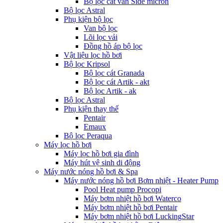
Bộ lọc cát van Side micron
Bộ lọc Astral
Phụ kiện bộ lọc
Van bộ lọc
Lõi lọc vải
Đồng hồ áp bộ lọc
Vật liệu lọc hồ bơi
Bộ lọc Kripsol
Bộ lọc cát Granada
Bộ lọc cát Artik - akt
Bộ lọc Artik - ak
Bộ lọc Astral
Phụ kiện thay thế
Pentair
Emaux
Bộ lọc Peraqua
Máy lọc hồ bơi
Máy lọc hồ bơi gia đình
Máy hút vệ sinh di động
Máy nước nóng hồ bơi & Spa
Máy nước nóng hồ bơi Bơm nhiệt - Heater Pump
Pool Heat pump Procopi
Máy bơm nhiệt hồ bơi Waterco
Máy bơm nhiệt hồ bơi Pentair
Máy bơm nhiệt hồ bơi LuckingStar