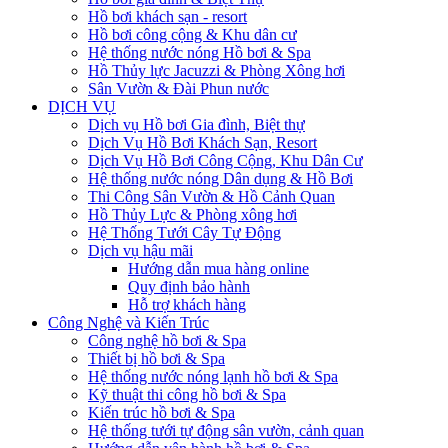
Hồ bơi khách sạn - resort
Hồ bơi công cộng & Khu dân cư
Hệ thống nước nóng Hồ bơi & Spa
Hồ Thủy lực Jacuzzi & Phòng Xông hơi
Sân Vườn & Đài Phun nước
DỊCH VỤ
Dịch vụ Hồ bơi Gia đình, Biệt thự
Dịch Vụ Hồ Bơi Khách Sạn, Resort
Dịch Vụ Hồ Bơi Công Cộng, Khu Dân Cư
Hệ thống nước nóng Dân dụng & Hồ Bơi
Thi Công Sân Vườn & Hồ Cảnh Quan
Hồ Thủy Lực & Phòng xông hơi
Hệ Thống Tưới Cây Tự Động
Dịch vụ hậu mãi
Hướng dẫn mua hàng online
Quy định bảo hành
Hỗ trợ khách hàng
Công Nghệ và Kiến Trúc
Công nghệ hồ bơi & Spa
Thiết bị hồ bơi & Spa
Hệ thống nước nóng lạnh hồ bơi & Spa
Kỹ thuật thi công hồ bơi & Spa
Kiến trúc hồ bơi & Spa
Hệ thống tưới tự động sân vườn, cảnh quan