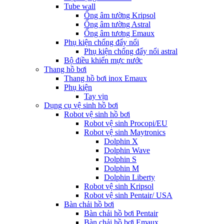
Tube wall
Ống âm tường Kripsol
Ống âm tường Astral
Ống âm tương Emaux
Phụ kiện chống đẩy nổi
Phụ kiện chống đẩy nổi astral
Bộ điều khiển mực nước
Thang hồ bơi
Thang hồ bơi inox Emaux
Phụ kiện
Tay vịn
Dụng cụ vệ sinh hồ bơi
Robot vệ sinh hồ bơi
Robot vệ sinh Procopi/EU
Robot vệ sinh Maytronics
Dolphin X
Dolphin Wave
Dolphin S
Dolphin M
Dolphin Liberty
Robot vệ sinh Kripsol
Robot vệ sinh Pentair/ USA
Bàn chải hồ bơi
Bàn chải hồ bơi Pentair
Bàn chải hồ bơi Emaux