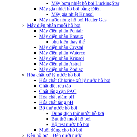
Máy bơm nhiệt hồ bơi LuckingStar
Máy gia nhiệt hồ bơi bằng Điện
Máy gia nhiệt Kripsol
Máy nước nóng hồ bơi Heater Gas
Máy điện phân muối hồ bơi
Máy điện phân Pentair
Máy điện phân Emaux
phụ kiện thay thế
Máy điện phân Crystal
Máy điện phân Waterco
Máy điện phân Kripsol
Máy điện phân Astral
Máy điện phân Zodiac
Hóa chất xử lý nước hồ bơi
Hóa chất Chlorine xử lý nước hồ bơi
Chất diệt rêu tảo
Chất lắng cặn PAC
Hóa chất giảm pH
Hóa chất tăng pH
Bộ thử nước hồ bơi
Dung dịch thử nước hồ bơi
Bút thử muối hồ bơi
Bộ test nước hồ bơi
Muối dùng cho hồ bơi
Đèn hồ bơi - Đèn dưới nước