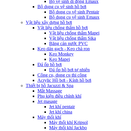
Bộ vệ sinh di động Emaux
Bộ dụng cụ vệ sinh hồ bơi
Bộ dụng cụ vệ sinh Pentair
Bộ dụng cụ vệ sinh Emaux
Vật liệu xây dựng hồ bơi
Vật liệu chống thấm hồ bơi
Vật liệu chống thấm Mapei
Vật liệu chống thấm Sika
Băng cản nước PVC
Keo dán gạch - Keo chà ron
Keo Monkey
Keo Mapei
Đá ốp hồ bơi
Đá ốp hồ bơi tự nhiên
Công cụ, dụng cụ thi công
Acrylic Hồ bơi - Kính hồ bơi
Thiết bị hồ Jacuzzi & Spa
Mắt Massage
Phụ kiện điều chỉnh khí
Jet masage
Jet khí pentair
Jet khí china
Máy thổi khí
Máy thổi khí Kripsol
Máy thổi khí Jackbo