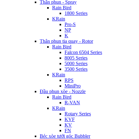
Thân phun - Spray
Rain Bird
1800 Series
KRain
Pro-S
NP
K
Thân phun tia quay - Rotor
Rain Bird
Falcon 6504 Series
8005 Series
5000 Series
3500 Series
KRain
RPS
MiniPro
Đầu phun xòe - Nozzle
Rain Bird
R-VAN
KRain
Rotary Series
KVF
KV
FN
Béc xòe tưới góc Bubbler