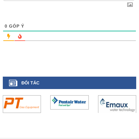
0
GÓP Ý
ĐỐI TÁC