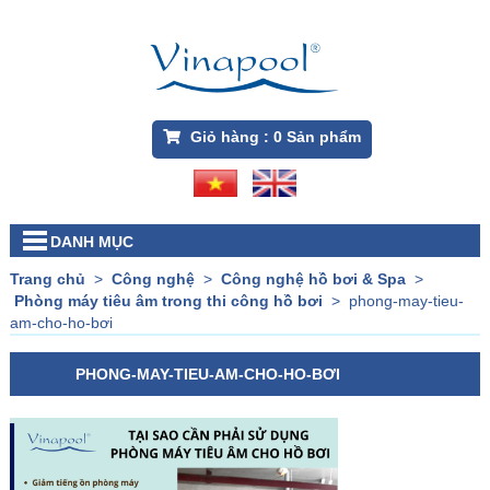
Giỏ hàng :
0
Sản phẩm
DANH MỤC
Trang chủ
>
Công nghệ
>
Công nghệ hồ bơi & Spa
>
Phòng máy tiêu âm trong thi công hồ bơi
>
phong-may-tieu-
am-cho-ho-bơi
PHONG-MAY-TIEU-AM-CHO-HO-BƠI