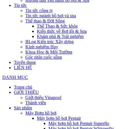
Hướng dẫn vận hành hồ bơi & Spa
Tin tức
Tin tức công ty
Tin tức ngành hồ bơi và spa
Thể thao & Đời Sống
Thể Thao & Sức khỏe
Kiến thức về Bơi lội & Spa
Khám phá & Trải nghiệm
BLog Kiến trúc Xây dựng
Kinh nghiệm Hay
Khoa Học & Môi Trường
Góc nhìn cuộc sống
Tuyển dụng
LIÊN HỆ
DANH MỤC
Trang chủ
GIỚI THIỆU
Giới thiệu Vinapool
Thành viên
Sản phẩm
Máy Bơm hồ bơi
Máy bơm hồ bơi Pentair
Máy bơm hồ bơi Pentair Superflo
Máy bơm hồ bơi Pentair Whisperflo