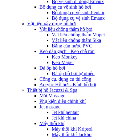
Bộ vệ sinh di động Emaux
Bộ dụng cụ vệ sinh hồ bơi
Bộ dụng cụ vệ sinh Pentair
Bộ dụng cụ vệ sinh Emaux
Vật liệu xây dựng hồ bơi
Vật liệu chống thấm hồ bơi
Vật liệu chống thấm Mapei
Vật liệu chống thấm Sika
Băng cản nước PVC
Keo dán gạch - Keo chà ron
Keo Monkey
Keo Mapei
Đá ốp hồ bơi
Đá ốp hồ bơi tự nhiên
Công cụ, dụng cụ thi công
Acrylic Hồ bơi - Kính hồ bơi
Thiết bị hồ Jacuzzi & Spa
Mắt Massage
Phụ kiện điều chỉnh khí
Jet masage
Jet khí pentair
Jet khí china
Máy thổi khí
Máy thổi khí Kripsol
Máy thổi khí Jackbo