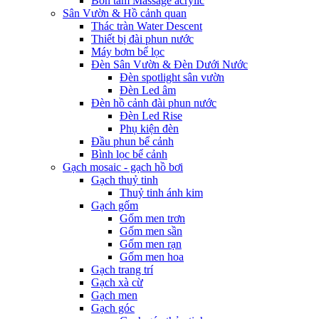
Bồn tắm Massage acrylic
Sân Vườn & Hồ cảnh quan
Thác tràn Water Descent
Thiết bị đài phun nước
Máy bơm bể lọc
Đèn Sân Vườn & Đèn Dưới Nước
Đèn spotlight sân vườn
Đèn Led âm
Đèn hồ cảnh đài phun nước
Đèn Led Rise
Phụ kiện đèn
Đầu phun bể cảnh
Bình lọc bể cảnh
Gạch mosaic - gạch hồ bơi
Gạch thuỷ tinh
Thuỷ tinh ánh kim
Gạch gốm
Gốm men trơn
Gốm men sần
Gốm men rạn
Gốm men hoa
Gạch trang trí
Gạch xà cừ
Gạch men
Gạch góc