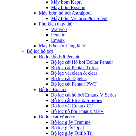
Máy bơm Kapri
Máy bơm Epsilon
Máy bơm hồ bơi Astralpool
Máy bơm Victoria Plus Silent
Phụ kiện thay thế
Waterco
Pentair
Emaux
Máy bơm các hãng khác
Bộ lọc hồ bơi
Bộ lọc hồ bơi Pentair
Bộ lọc cát Hồ bơi Dollar Pentair
Bộ lọc cát Pentair Triton
Bộ lọc vải clean & clear
Bộ lọc cát Tagelus
Bộ lọc cát Pentair PWT
Bộ lọc Emaux
Bộ lọc cát hồ bơi Emaux V Series
Bộ lọc cát Emaux S Series
Bộ lọc vải Emaux CF
Bô lọc hồ bơi Emaux MFV
Bộ lọc cát Waterco
Bộ lọc giấy Trimline
Bộ lọc giấy Opal
Bộ lọc giấy Fulflo Tri