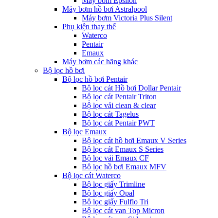
Máy bơm Epsilon
Máy bơm hồ bơi Astralpool
Máy bơm Victoria Plus Silent
Phụ kiện thay thế
Waterco
Pentair
Emaux
Máy bơm các hãng khác
Bộ lọc hồ bơi
Bộ lọc hồ bơi Pentair
Bộ lọc cát Hồ bơi Dollar Pentair
Bộ lọc cát Pentair Triton
Bộ lọc vải clean & clear
Bộ lọc cát Tagelus
Bộ lọc cát Pentair PWT
Bộ lọc Emaux
Bộ lọc cát hồ bơi Emaux V Series
Bộ lọc cát Emaux S Series
Bộ lọc vải Emaux CF
Bô lọc hồ bơi Emaux MFV
Bộ lọc cát Waterco
Bộ lọc giấy Trimline
Bộ lọc giấy Opal
Bộ lọc giấy Fulflo Tri
Bộ lọc cát van Top Micron