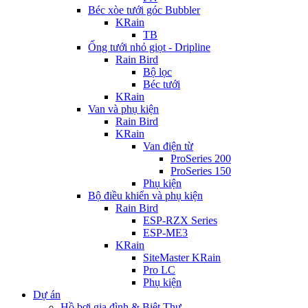
Béc xòe tưới góc Bubbler
KRain
TB
Ống tưới nhỏ giọt - Dripline
Rain Bird
Bộ lọc
Béc tưới
KRain
Van và phụ kiện
Rain Bird
KRain
Van điện từ
ProSeries 200
ProSeries 150
Phụ kiện
Bộ điều khiển và phụ kiện
Rain Bird
ESP-RZX Series
ESP-ME3
KRain
SiteMaster KRain
Pro LC
Phụ kiện
Dự án
Hồ bơi gia đình & Biệt Thự