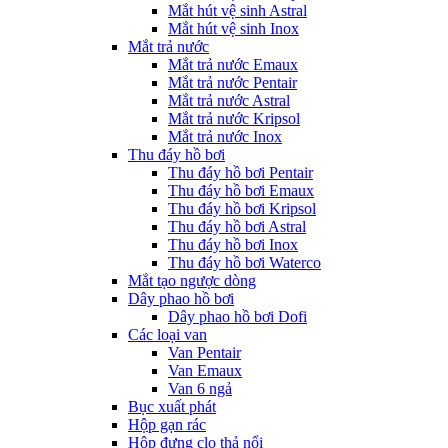
Mắt hút vệ sinh Astral
Mắt hút vệ sinh Inox
Mắt trả nước
Mắt trả nước Emaux
Mắt trả nước Pentair
Mắt trả nước Astral
Mắt trả nước Kripsol
Mắt trả nước Inox
Thu đáy hồ bơi
Thu đáy hồ bơi Pentair
Thu đáy hồ bơi Emaux
Thu đáy hồ bơi Kripsol
Thu đáy hồ bơi Astral
Thu đáy hồ bơi Inox
Thu đáy hồ bơi Waterco
Mắt tạo ngược dòng
Dây phao hồ bơi
Dây phao hồ bơi Dofi
Các loại van
Van Pentair
Van Emaux
Van 6 ngả
Bục xuất phát
Hộp gạn rác
Hộp đựng clo thả nổi