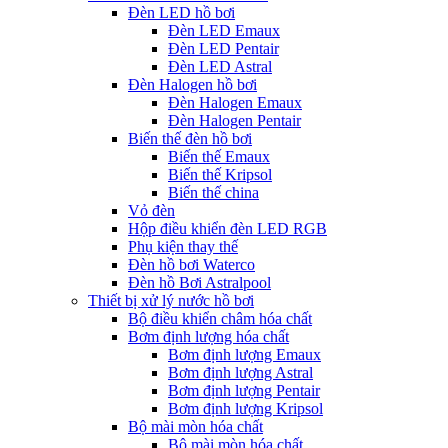
Đèn LED hồ bơi
Đèn LED Emaux
Đèn LED Pentair
Đèn LED Astral
Đèn Halogen hồ bơi
Đèn Halogen Emaux
Đèn Halogen Pentair
Biến thế đèn hồ bơi
Biến thế Emaux
Biến thế Kripsol
Biến thế china
Vỏ đèn
Hộp điều khiển đèn LED RGB
Phụ kiện thay thế
Đèn hồ bơi Waterco
Đèn hồ Bơi Astralpool
Thiết bị xử lý nước hồ bơi
Bộ điều khiển châm hóa chất
Bơm định lượng hóa chất
Bơm định lượng Emaux
Bơm định lượng Astral
Bơm định lượng Pentair
Bơm định lượng Kripsol
Bộ mài mòn hóa chất
Bộ mài mòn hóa chất