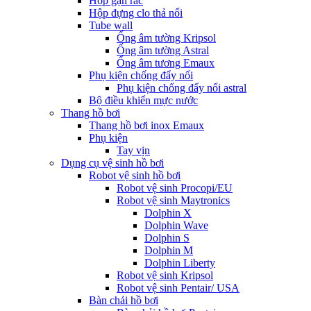
Hộp gạn rác
Hộp đựng clo thả nổi
Tube wall
Ống âm tường Kripsol
Ống âm tường Astral
Ống âm tương Emaux
Phụ kiện chống đẩy nổi
Phụ kiện chống đẩy nổi astral
Bộ điều khiển mực nước
Thang hồ bơi
Thang hồ bơi inox Emaux
Phụ kiện
Tay vịn
Dụng cụ vệ sinh hồ bơi
Robot vệ sinh hồ bơi
Robot vệ sinh Procopi/EU
Robot vệ sinh Maytronics
Dolphin X
Dolphin Wave
Dolphin S
Dolphin M
Dolphin Liberty
Robot vệ sinh Kripsol
Robot vệ sinh Pentair/ USA
Bàn chải hồ bơi