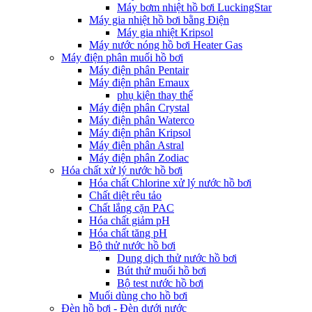
Máy bơm nhiệt hồ bơi LuckingStar
Máy gia nhiệt hồ bơi bằng Điện
Máy gia nhiệt Kripsol
Máy nước nóng hồ bơi Heater Gas
Máy điện phân muối hồ bơi
Máy điện phân Pentair
Máy điện phân Emaux
phụ kiện thay thế
Máy điện phân Crystal
Máy điện phân Waterco
Máy điện phân Kripsol
Máy điện phân Astral
Máy điện phân Zodiac
Hóa chất xử lý nước hồ bơi
Hóa chất Chlorine xử lý nước hồ bơi
Chất diệt rêu tảo
Chất lắng cặn PAC
Hóa chất giảm pH
Hóa chất tăng pH
Bộ thử nước hồ bơi
Dung dịch thử nước hồ bơi
Bút thử muối hồ bơi
Bộ test nước hồ bơi
Muối dùng cho hồ bơi
Đèn hồ bơi - Đèn dưới nước