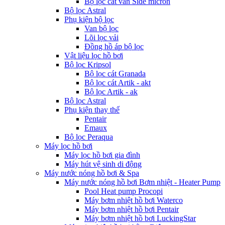
Bộ lọc cát van Side micron
Bộ lọc Astral
Phụ kiện bộ lọc
Van bộ lọc
Lõi lọc vải
Đồng hồ áp bộ lọc
Vật liệu lọc hồ bơi
Bộ lọc Kripsol
Bộ lọc cát Granada
Bộ lọc cát Artik - akt
Bộ lọc Artik - ak
Bộ lọc Astral
Phụ kiện thay thế
Pentair
Emaux
Bộ lọc Peraqua
Máy lọc hồ bơi
Máy lọc hồ bơi gia đình
Máy hút vệ sinh di động
Máy nước nóng hồ bơi & Spa
Máy nước nóng hồ bơi Bơm nhiệt - Heater Pump
Pool Heat pump Procopi
Máy bơm nhiệt hồ bơi Waterco
Máy bơm nhiệt hồ bơi Pentair
Máy bơm nhiệt hồ bơi LuckingStar