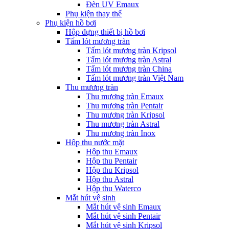
Đèn UV Emaux
Phụ kiện thay thế
Phụ kiện hồ bơi
Hộp đựng thiết bị hồ bơi
Tấm lót mương tràn
Tấm lót mương tràn Kripsol
Tấm lót mương tràn Astral
Tấm lót mương tràn China
Tấm lót mương tràn Việt Nam
Thu mương tràn
Thu mương tràn Emaux
Thu mương tràn Pentair
Thu mương tràn Kripsol
Thu mương tràn Astral
Thu mương tràn Inox
Hôp thu nước mặt
Hộp thu Emaux
Hộp thu Pentair
Hộp thu Kripsol
Hộp thu Astral
Hộp thu Waterco
Mắt hút vệ sinh
Mắt hút vệ sinh Emaux
Mắt hút vệ sinh Pentair
Mắt hút vệ sinh Kripsol