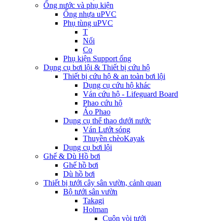
Ống nước và phụ kiện
Ống nhựa uPVC
Phụ tùng uPVC
T
Nối
Co
Phụ kiện Support ống
Dụng cụ bơi lội & Thiết bị cứu hộ
Thiết bị cứu hộ & an toàn bơi lội
Dụng cụ cứu hộ khác
Ván cứu hộ - Lifeguard Board
Phao cứu hộ
Áo Phao
Dụng cụ thể thao dưới nước
Ván Lướt sóng
Thuyền chèoKayak
Dụng cụ bơi lội
Ghế & Dù Hồ bơi
Ghế hồ bơi
Dù hồ bơi
Thiết bị tưới cây sân vườn, cảnh quan
Bộ tưới sân vườn
Takagi
Holman
Cuộn vòi tưới