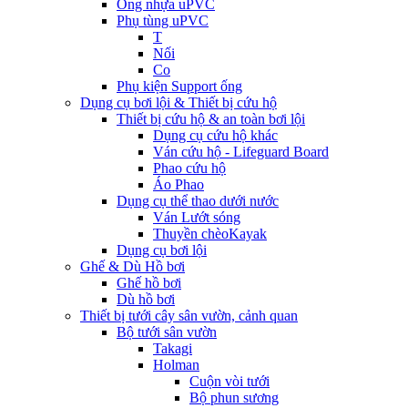
Ống nhựa uPVC
Phụ tùng uPVC
T
Nối
Co
Phụ kiện Support ống
Dụng cụ bơi lội & Thiết bị cứu hộ
Thiết bị cứu hộ & an toàn bơi lội
Dụng cụ cứu hộ khác
Ván cứu hộ - Lifeguard Board
Phao cứu hộ
Áo Phao
Dụng cụ thể thao dưới nước
Ván Lướt sóng
Thuyền chèoKayak
Dụng cụ bơi lội
Ghế & Dù Hồ bơi
Ghế hồ bơi
Dù hồ bơi
Thiết bị tưới cây sân vườn, cảnh quan
Bộ tưới sân vườn
Takagi
Holman
Cuộn vòi tưới
Bộ phun sương