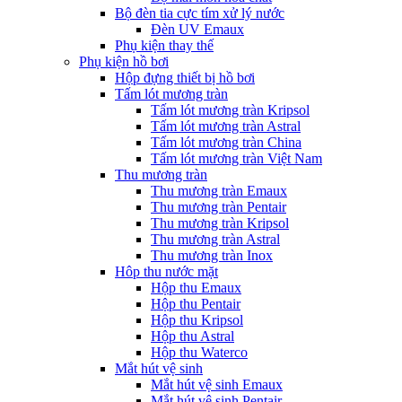
Bộ đèn tia cực tím xử lý nước
Đèn UV Emaux
Phụ kiện thay thế
Phụ kiện hồ bơi
Hộp đựng thiết bị hồ bơi
Tấm lót mương tràn
Tấm lót mương tràn Kripsol
Tấm lót mương tràn Astral
Tấm lót mương tràn China
Tấm lót mương tràn Việt Nam
Thu mương tràn
Thu mương tràn Emaux
Thu mương tràn Pentair
Thu mương tràn Kripsol
Thu mương tràn Astral
Thu mương tràn Inox
Hôp thu nước mặt
Hộp thu Emaux
Hộp thu Pentair
Hộp thu Kripsol
Hộp thu Astral
Hộp thu Waterco
Mắt hút vệ sinh
Mắt hút vệ sinh Emaux
Mắt hút vệ sinh Pentair