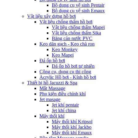
Bộ dụng cụ vệ sinh Pentair
Bộ dụng cụ vệ sinh Emaux
Vật liệu xây dựng hồ bơi
Vật liệu chống thấm hồ bơi
Vật liệu chống thấm Mapei
Vật liệu chống thấm Sika
Băng cản nước PVC
Keo dán gạch - Keo chà ron
Keo Monkey
Keo Mapei
Đá ốp hồ bơi
Đá ốp hồ bơi tự nhiên
Công cụ, dụng cụ thi công
Acrylic Hồ bơi - Kính hồ bơi
Thiết bị hồ Jacuzzi & Spa
Mắt Massage
Phụ kiện điều chỉnh khí
Jet masage
Jet khí pentair
Jet khí china
Máy thổi khí
Máy thổi khí Kripsol
Máy thổi khí Jackbo
Máy thổi khí Emaux