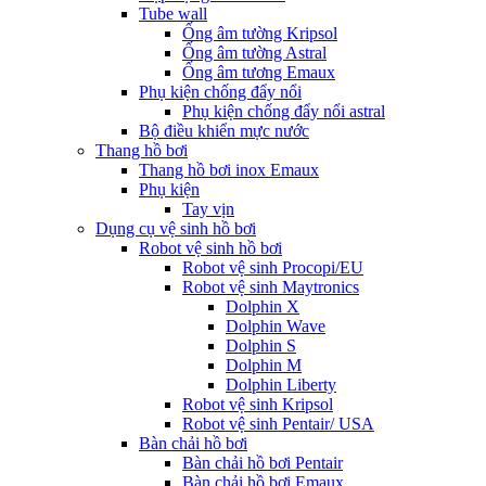
Tube wall
Ống âm tường Kripsol
Ống âm tường Astral
Ống âm tương Emaux
Phụ kiện chống đẩy nổi
Phụ kiện chống đẩy nổi astral
Bộ điều khiển mực nước
Thang hồ bơi
Thang hồ bơi inox Emaux
Phụ kiện
Tay vịn
Dụng cụ vệ sinh hồ bơi
Robot vệ sinh hồ bơi
Robot vệ sinh Procopi/EU
Robot vệ sinh Maytronics
Dolphin X
Dolphin Wave
Dolphin S
Dolphin M
Dolphin Liberty
Robot vệ sinh Kripsol
Robot vệ sinh Pentair/ USA
Bàn chải hồ bơi
Bàn chải hồ bơi Pentair
Bàn chải hồ bơi Emaux