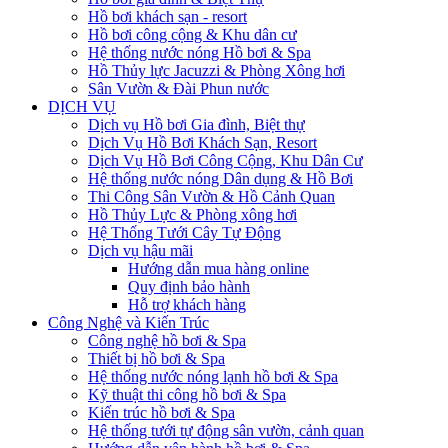
Hồ bơi khách sạn - resort
Hồ bơi công cộng & Khu dân cư
Hệ thống nước nóng Hồ bơi & Spa
Hồ Thủy lực Jacuzzi & Phòng Xông hơi
Sân Vườn & Đài Phun nước
DỊCH VỤ
Dịch vụ Hồ bơi Gia đình, Biệt thự
Dịch Vụ Hồ Bơi Khách Sạn, Resort
Dịch Vụ Hồ Bơi Công Cộng, Khu Dân Cư
Hệ thống nước nóng Dân dụng & Hồ Bơi
Thi Công Sân Vườn & Hồ Cảnh Quan
Hồ Thủy Lực & Phòng xông hơi
Hệ Thống Tưới Cây Tự Động
Dịch vụ hậu mãi
Hướng dẫn mua hàng online
Quy định bảo hành
Hỗ trợ khách hàng
Công Nghệ và Kiến Trúc
Công nghệ hồ bơi & Spa
Thiết bị hồ bơi & Spa
Hệ thống nước nóng lạnh hồ bơi & Spa
Kỹ thuật thi công hồ bơi & Spa
Kiến trúc hồ bơi & Spa
Hệ thống tưới tự động sân vườn, cảnh quan