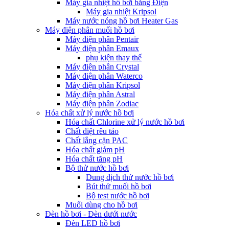
Máy gia nhiệt hồ bơi bằng Điện
Máy gia nhiệt Kripsol
Máy nước nóng hồ bơi Heater Gas
Máy điện phân muối hồ bơi
Máy điện phân Pentair
Máy điện phân Emaux
phụ kiện thay thế
Máy điện phân Crystal
Máy điện phân Waterco
Máy điện phân Kripsol
Máy điện phân Astral
Máy điện phân Zodiac
Hóa chất xử lý nước hồ bơi
Hóa chất Chlorine xử lý nước hồ bơi
Chất diệt rêu tảo
Chất lắng cặn PAC
Hóa chất giảm pH
Hóa chất tăng pH
Bộ thử nước hồ bơi
Dung dịch thử nước hồ bơi
Bút thử muối hồ bơi
Bộ test nước hồ bơi
Muối dùng cho hồ bơi
Đèn hồ bơi - Đèn dưới nước
Đèn LED hồ bơi