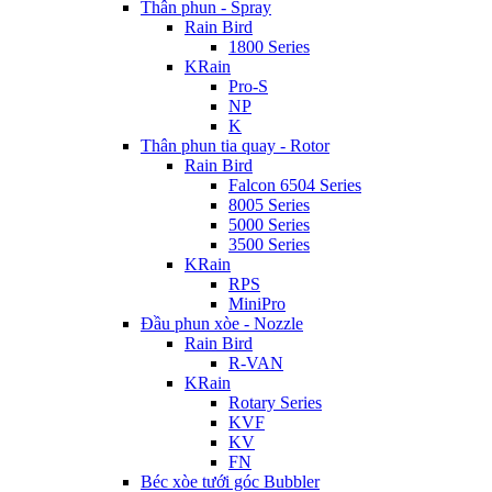
Thân phun - Spray
Rain Bird
1800 Series
KRain
Pro-S
NP
K
Thân phun tia quay - Rotor
Rain Bird
Falcon 6504 Series
8005 Series
5000 Series
3500 Series
KRain
RPS
MiniPro
Đầu phun xòe - Nozzle
Rain Bird
R-VAN
KRain
Rotary Series
KVF
KV
FN
Béc xòe tưới góc Bubbler