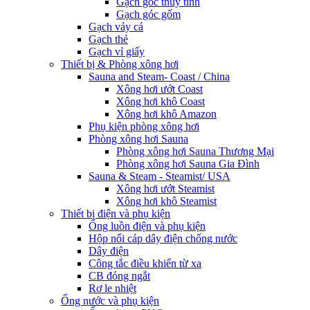
Gạch góc thủy tinh
Gạch góc gốm
Gạch vảy cá
Gạch thẻ
Gạch vỉ giấy
Thiết bị & Phòng xông hơi
Sauna and Steam- Coast / China
Xông hơi ướt Coast
Xông hơi khô Coast
Xông hơi khô Amazon
Phụ kiện phòng xông hơi
Phòng xông hơi Sauna
Phòng xông hơi Sauna Thương Mại
Phòng xông hơi Sauna Gia Đình
Sauna & Steam - Steamist/ USA
Xông hơi ướt Steamist
Xông hơi khô Steamist
Thiết bị điện và phụ kiện
Ống luồn điện và phụ kiện
Hộp nối cáp dây điện chống nước
Dây điện
Công tắc điều khiển từ xa
CB đóng ngắt
Rơ le nhiệt
Ống nước và phụ kiện