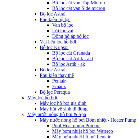
Bộ lọc cát van Top Micron
Bộ lọc cát van Side micron
Bộ lọc Astral
Phụ kiện bộ lọc
Van bộ lọc
Lõi lọc vải
Đồng hồ áp bộ lọc
Vật liệu lọc hồ bơi
Bộ lọc Kripsol
Bộ lọc cát Granada
Bộ lọc cát Artik - akt
Bộ lọc Artik - ak
Bộ lọc Astral
Phụ kiện thay thế
Pentair
Emaux
Bộ lọc Peraqua
Máy lọc hồ bơi
Máy lọc hồ bơi gia đình
Máy hút vệ sinh di động
Máy nước nóng hồ bơi & Spa
Máy nước nóng hồ bơi Bơm nhiệt - Heater Pump
Pool Heat pump Procopi
Máy bơm nhiệt hồ bơi Waterco
Máy bơm nhiệt hồ bơi Pentair