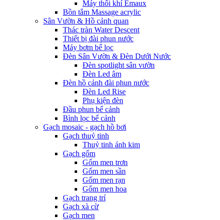
Máy thổi khí Emaux
Bồn tắm Massage acrylic
Sân Vườn & Hồ cảnh quan
Thác tràn Water Descent
Thiết bị đài phun nước
Máy bơm bể lọc
Đèn Sân Vườn & Đèn Dưới Nước
Đèn spotlight sân vườn
Đèn Led âm
Đèn hồ cảnh đài phun nước
Đèn Led Rise
Phụ kiện đèn
Đầu phun bể cảnh
Bình lọc bể cảnh
Gạch mosaic - gạch hồ bơi
Gạch thuỷ tinh
Thuỷ tinh ánh kim
Gạch gốm
Gốm men trơn
Gốm men sần
Gốm men rạn
Gốm men hoa
Gạch trang trí
Gạch xà cừ
Gạch men