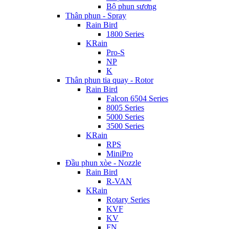
Bộ phun sương
Thân phun - Spray
Rain Bird
1800 Series
KRain
Pro-S
NP
K
Thân phun tia quay - Rotor
Rain Bird
Falcon 6504 Series
8005 Series
5000 Series
3500 Series
KRain
RPS
MiniPro
Đầu phun xòe - Nozzle
Rain Bird
R-VAN
KRain
Rotary Series
KVF
KV
FN