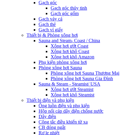
Gạch góc
Gạch góc thủy tinh
Gạch góc gốm
Gạch vảy cá
Gạch thẻ
Gạch vỉ giấy
Thiết bị & Phòng xông hơi
Sauna and Steam- Coast / China
Xông hơi ướt Coast
Xông hơi khô Coast
Xông hơi khô Amazon
Phụ kiện phòng xông hơi
Phòng xông hơi Sauna
Phòng xông hơi Sauna Thương Mại
Phòng xông hơi Sauna Gia Đình
Sauna & Steam - Steamist/ USA
Xông hơi ướt Steamist
Xông hơi khô Steamist
Thiết bị điện và phụ kiện
Ống luồn điện và phụ kiện
Hộp nối cáp dây điện chống nước
Dây điện
Công tắc điều khiển từ xa
CB đóng ngắt
Rơ le nhiệt