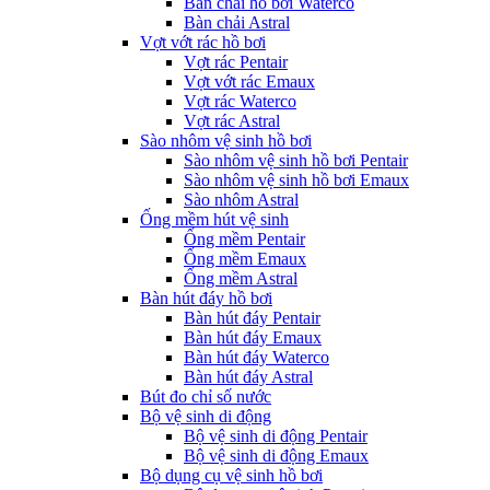
Bàn chải hồ bơi Waterco
Bàn chải Astral
Vợt vớt rác hồ bơi
Vợt rác Pentair
Vợt vớt rác Emaux
Vợt rác Waterco
Vợt rác Astral
Sào nhôm vệ sinh hồ bơi
Sào nhôm vệ sinh hồ bơi Pentair
Sào nhôm vệ sinh hồ bơi Emaux
Sào nhôm Astral
Ống mềm hút vệ sinh
Ống mềm Pentair
Ống mềm Emaux
Ống mềm Astral
Bàn hút đáy hồ bơi
Bàn hút đáy Pentair
Bàn hút đáy Emaux
Bàn hút đáy Waterco
Bàn hút đáy Astral
Bút đo chỉ số nước
Bộ vệ sinh di động
Bộ vệ sinh di động Pentair
Bộ vệ sinh di động Emaux
Bộ dụng cụ vệ sinh hồ bơi