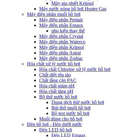
Máy gia nhiệt Kripsol
Máy nước nóng hồ bơi Heater Gas
Máy điện phân muối hồ bơi
Máy điện phân Pentair
Máy điện phân Emaux
phụ kiện thay thế
Máy điện phân Crystal
Máy điện phân Waterco
Máy điện phân Kripsol
Máy điện phân Astral
Máy điện phân Zodiac
Hóa chất xử lý nước hồ bơi
Hóa chất Chlorine xử lý nước hồ bơi
Chất diệt rêu tảo
Chất lắng cặn PAC
Hóa chất giảm pH
Hóa chất tăng pH
Bộ thử nước hồ bơi
Dung dịch thử nước hồ bơi
Bút thử muối hồ bơi
Bộ test nước hồ bơi
Muối dùng cho hồ bơi
Đèn hồ bơi - Đèn dưới nước
Đèn LED hồ bơi
Đèn LED Emaux