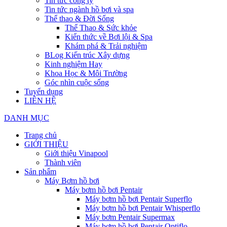
Tin tức công ty
Tin tức ngành hồ bơi và spa
Thể thao & Đời Sống
Thể Thao & Sức khỏe
Kiến thức về Bơi lội & Spa
Khám phá & Trải nghiệm
BLog Kiến trúc Xây dựng
Kinh nghiệm Hay
Khoa Học & Môi Trường
Góc nhìn cuộc sống
Tuyển dụng
LIÊN HỆ
DANH MỤC
Trang chủ
GIỚI THIỆU
Giới thiệu Vinapool
Thành viên
Sản phẩm
Máy Bơm hồ bơi
Máy bơm hồ bơi Pentair
Máy bơm hồ bơi Pentair Superflo
Máy bơm hồ bơi Pentair Whisperflo
Máy bơm Pentair Supermax
Máy bơm hồ bơi Pentair Optiflo