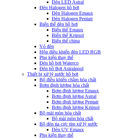
Đèn LED Astral
Đèn Halogen hồ bơi
Đèn Halogen Emaux
Đèn Halogen Pentair
Biến thế đèn hồ bơi
Biến thế Emaux
Biến thế Kripsol
Biến thế china
Vỏ đèn
Hộp điều khiển đèn LED RGB
Phụ kiện thay thế
Đèn hồ bơi Waterco
Đèn hồ Bơi Astralpool
Thiết bị xử lý nước hồ bơi
Bộ điều khiển châm hóa chất
Bơm định lượng hóa chất
Bơm định lượng Emaux
Bơm định lượng Astral
Bơm định lượng Pentair
Bơm định lượng Kripsol
Bộ mài mòn hóa chất
Bộ mài mòn hóa chất
Bộ đèn tia cực tím xử lý nước
Đèn UV Emaux
Phụ kiện thay thế