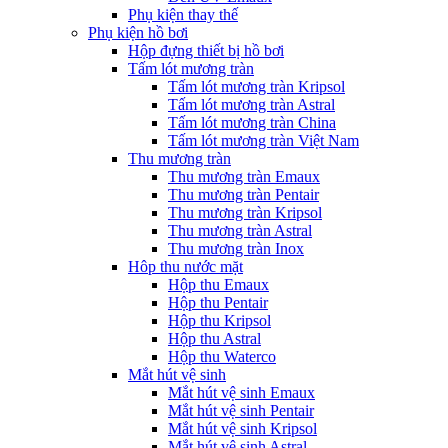
Phụ kiện thay thế
Phụ kiện hồ bơi
Hộp đựng thiết bị hồ bơi
Tấm lót mương tràn
Tấm lót mương tràn Kripsol
Tấm lót mương tràn Astral
Tấm lót mương tràn China
Tấm lót mương tràn Việt Nam
Thu mương tràn
Thu mương tràn Emaux
Thu mương tràn Pentair
Thu mương tràn Kripsol
Thu mương tràn Astral
Thu mương tràn Inox
Hôp thu nước mặt
Hộp thu Emaux
Hộp thu Pentair
Hộp thu Kripsol
Hộp thu Astral
Hộp thu Waterco
Mắt hút vệ sinh
Mắt hút vệ sinh Emaux
Mắt hút vệ sinh Pentair
Mắt hút vệ sinh Kripsol
Mắt hút vệ sinh Astral