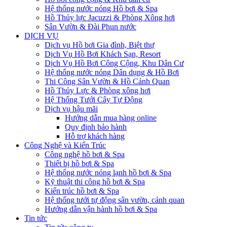
Hệ thống nước nóng Hồ bơi & Spa
Hồ Thủy lực Jacuzzi & Phòng Xông hơi
Sân Vườn & Đài Phun nước
DỊCH VỤ
Dịch vụ Hồ bơi Gia đình, Biệt thự
Dịch Vụ Hồ Bơi Khách Sạn, Resort
Dịch Vụ Hồ Bơi Công Cộng, Khu Dân Cư
Hệ thống nước nóng Dân dụng & Hồ Bơi
Thi Công Sân Vườn & Hồ Cảnh Quan
Hồ Thủy Lực & Phòng xông hơi
Hệ Thống Tưới Cây Tự Động
Dịch vụ hậu mãi
Hướng dẫn mua hàng online
Quy định bảo hành
Hỗ trợ khách hàng
Công Nghệ và Kiến Trúc
Công nghệ hồ bơi & Spa
Thiết bị hồ bơi & Spa
Hệ thống nước nóng lạnh hồ bơi & Spa
Kỹ thuật thi công hồ bơi & Spa
Kiến trúc hồ bơi & Spa
Hệ thống tưới tự động sân vườn, cảnh quan
Hướng dẫn vận hành hồ bơi & Spa
Tin tức