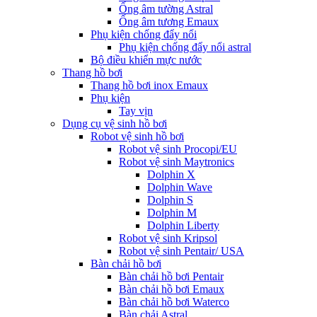
Ống âm tường Astral
Ống âm tương Emaux
Phụ kiện chống đẩy nổi
Phụ kiện chống đẩy nổi astral
Bộ điều khiển mực nước
Thang hồ bơi
Thang hồ bơi inox Emaux
Phụ kiện
Tay vịn
Dụng cụ vệ sinh hồ bơi
Robot vệ sinh hồ bơi
Robot vệ sinh Procopi/EU
Robot vệ sinh Maytronics
Dolphin X
Dolphin Wave
Dolphin S
Dolphin M
Dolphin Liberty
Robot vệ sinh Kripsol
Robot vệ sinh Pentair/ USA
Bàn chải hồ bơi
Bàn chải hồ bơi Pentair
Bàn chải hồ bơi Emaux
Bàn chải hồ bơi Waterco
Bàn chải Astral