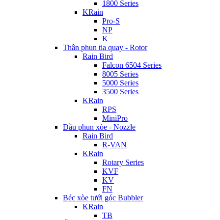
1800 Series
KRain
Pro-S
NP
K
Thân phun tia quay - Rotor
Rain Bird
Falcon 6504 Series
8005 Series
5000 Series
3500 Series
KRain
RPS
MiniPro
Đầu phun xòe - Nozzle
Rain Bird
R-VAN
KRain
Rotary Series
KVF
KV
FN
Béc xòe tưới góc Bubbler
KRain
TB