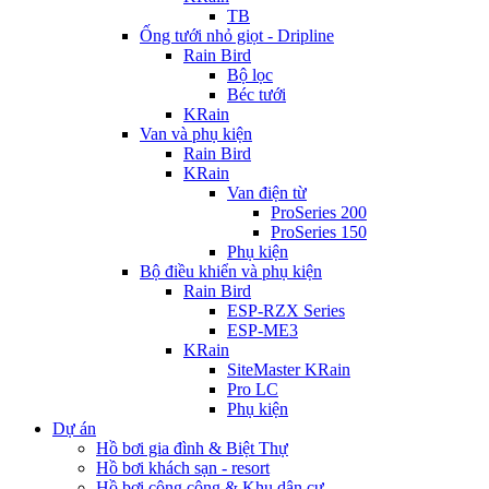
TB
Ống tưới nhỏ giọt - Dripline
Rain Bird
Bộ lọc
Béc tưới
KRain
Van và phụ kiện
Rain Bird
KRain
Van điện từ
ProSeries 200
ProSeries 150
Phụ kiện
Bộ điều khiển và phụ kiện
Rain Bird
ESP-RZX Series
ESP-ME3
KRain
SiteMaster KRain
Pro LC
Phụ kiện
Dự án
Hồ bơi gia đình & Biệt Thự
Hồ bơi khách sạn - resort
Hồ bơi công cộng & Khu dân cư