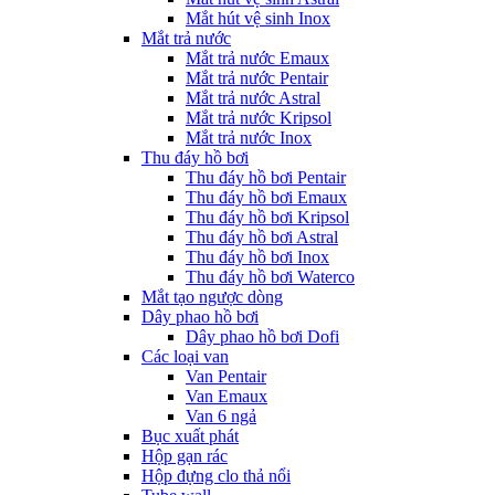
Mắt hút vệ sinh Inox
Mắt trả nước
Mắt trả nước Emaux
Mắt trả nước Pentair
Mắt trả nước Astral
Mắt trả nước Kripsol
Mắt trả nước Inox
Thu đáy hồ bơi
Thu đáy hồ bơi Pentair
Thu đáy hồ bơi Emaux
Thu đáy hồ bơi Kripsol
Thu đáy hồ bơi Astral
Thu đáy hồ bơi Inox
Thu đáy hồ bơi Waterco
Mắt tạo ngược dòng
Dây phao hồ bơi
Dây phao hồ bơi Dofi
Các loại van
Van Pentair
Van Emaux
Van 6 ngả
Bục xuất phát
Hộp gạn rác
Hộp đựng clo thả nổi