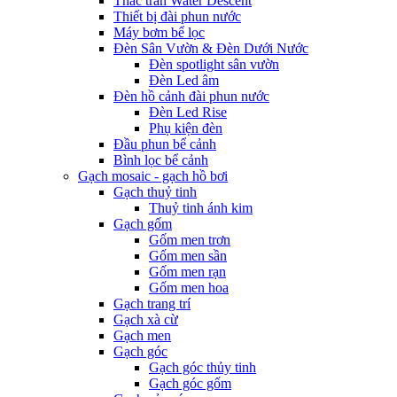
Thác tràn Water Descent
Thiết bị đài phun nước
Máy bơm bể lọc
Đèn Sân Vườn & Đèn Dưới Nước
Đèn spotlight sân vườn
Đèn Led âm
Đèn hồ cảnh đài phun nước
Đèn Led Rise
Phụ kiện đèn
Đầu phun bể cảnh
Bình lọc bể cảnh
Gạch mosaic - gạch hồ bơi
Gạch thuỷ tinh
Thuỷ tinh ánh kim
Gạch gốm
Gốm men trơn
Gốm men sần
Gốm men rạn
Gốm men hoa
Gạch trang trí
Gạch xà cừ
Gạch men
Gạch góc
Gạch góc thủy tinh
Gạch góc gốm