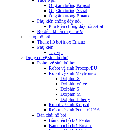
Tube wall
Ống âm tường Kripsol
Ống âm tường Astral
Ống âm tương Emaux
Phụ kiện chống đẩy nổi
Phụ kiện chống đẩy nổi astral
Bộ điều khiển mực nước
Thang hồ bơi
Thang hồ bơi inox Emaux
Phụ kiện
Tay vịn
Dụng cụ vệ sinh hồ bơi
Robot vệ sinh hồ bơi
Robot vệ sinh Procopi/EU
Robot vệ sinh Maytronics
Dolphin X
Dolphin Wave
Dolphin S
Dolphin M
Dolphin Liberty
Robot vệ sinh Kripsol
Robot vệ sinh Pentair/ USA
Bàn chải hồ bơi
Bàn chải hồ bơi Pentair
Bàn chải hồ bơi Emaux