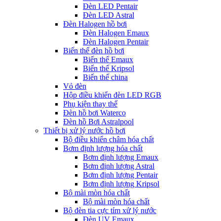
Đèn LED Pentair
Đèn LED Astral
Đèn Halogen hồ bơi
Đèn Halogen Emaux
Đèn Halogen Pentair
Biến thế đèn hồ bơi
Biến thế Emaux
Biến thế Kripsol
Biến thế china
Vỏ đèn
Hộp điều khiển đèn LED RGB
Phụ kiện thay thế
Đèn hồ bơi Waterco
Đèn hồ Bơi Astralpool
Thiết bị xử lý nước hồ bơi
Bộ điều khiển châm hóa chất
Bơm định lượng hóa chất
Bơm định lượng Emaux
Bơm định lượng Astral
Bơm định lượng Pentair
Bơm định lượng Kripsol
Bộ mài mòn hóa chất
Bộ mài mòn hóa chất
Bộ đèn tia cực tím xử lý nước
Đèn UV Emaux