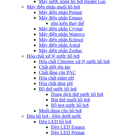
Máy nước nóng hồ bơi Heater Gas
Máy điện phân muối hồ bơi
Máy điện phân Pentair
Máy điện phân Emaux
phụ kiện thay thế
Máy điện phân Crystal
Máy điện phân Waterco
Máy điện phân Kripsol
Máy điện phân Astral
Máy điện phân Zodiac
Hóa chất xử lý nước hồ bơi
Hóa chất Chlorine xử lý nước hồ bơi
Chất diệt rêu tảo
Chất lắng cặn PAC
Hóa chất giảm pH
Hóa chất tăng pH
Bộ thử nước hồ bơi
Dung dịch thử nước hồ bơi
Bút thử muối hồ bơi
Bộ test nước hồ bơi
Muối dùng cho hồ bơi
Đèn hồ bơi - Đèn dưới nước
Đèn LED hồ bơi
Đèn LED Emaux
Đèn LED Pentair