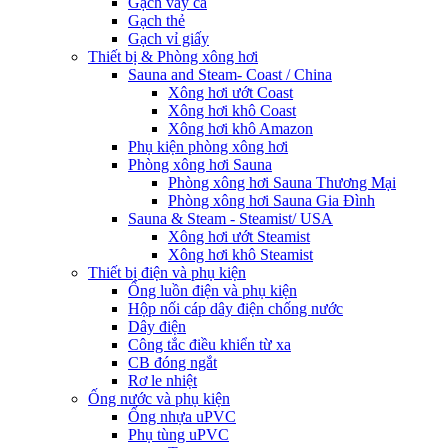
Gạch vảy cá
Gạch thẻ
Gạch vỉ giấy
Thiết bị & Phòng xông hơi
Sauna and Steam- Coast / China
Xông hơi ướt Coast
Xông hơi khô Coast
Xông hơi khô Amazon
Phụ kiện phòng xông hơi
Phòng xông hơi Sauna
Phòng xông hơi Sauna Thương Mại
Phòng xông hơi Sauna Gia Đình
Sauna & Steam - Steamist/ USA
Xông hơi ướt Steamist
Xông hơi khô Steamist
Thiết bị điện và phụ kiện
Ống luồn điện và phụ kiện
Hộp nối cáp dây điện chống nước
Dây điện
Công tắc điều khiển từ xa
CB đóng ngắt
Rơ le nhiệt
Ống nước và phụ kiện
Ống nhựa uPVC
Phụ tùng uPVC