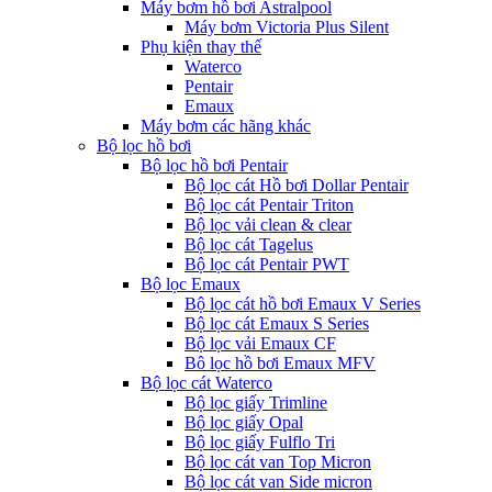
Máy bơm hồ bơi Astralpool
Máy bơm Victoria Plus Silent
Phụ kiện thay thế
Waterco
Pentair
Emaux
Máy bơm các hãng khác
Bộ lọc hồ bơi
Bộ lọc hồ bơi Pentair
Bộ lọc cát Hồ bơi Dollar Pentair
Bộ lọc cát Pentair Triton
Bộ lọc vải clean & clear
Bộ lọc cát Tagelus
Bộ lọc cát Pentair PWT
Bộ lọc Emaux
Bộ lọc cát hồ bơi Emaux V Series
Bộ lọc cát Emaux S Series
Bộ lọc vải Emaux CF
Bô lọc hồ bơi Emaux MFV
Bộ lọc cát Waterco
Bộ lọc giấy Trimline
Bộ lọc giấy Opal
Bộ lọc giấy Fulflo Tri
Bộ lọc cát van Top Micron
Bộ lọc cát van Side micron