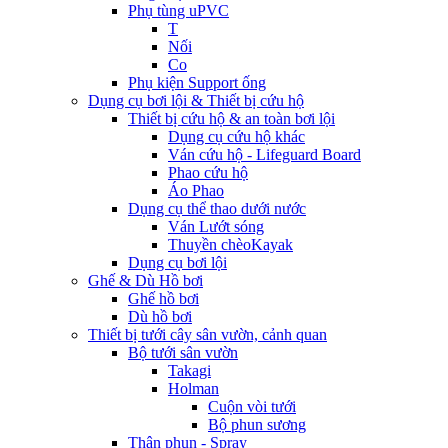
Phụ tùng uPVC
T
Nối
Co
Phụ kiện Support ống
Dụng cụ bơi lội & Thiết bị cứu hộ
Thiết bị cứu hộ & an toàn bơi lội
Dụng cụ cứu hộ khác
Ván cứu hộ - Lifeguard Board
Phao cứu hộ
Áo Phao
Dụng cụ thể thao dưới nước
Ván Lướt sóng
Thuyền chèoKayak
Dụng cụ bơi lội
Ghế & Dù Hồ bơi
Ghế hồ bơi
Dù hồ bơi
Thiết bị tưới cây sân vườn, cảnh quan
Bộ tưới sân vườn
Takagi
Holman
Cuộn vòi tưới
Bộ phun sương
Thân phun - Spray