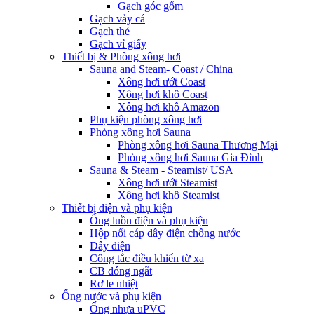
Gạch góc gốm
Gạch vảy cá
Gạch thẻ
Gạch vỉ giấy
Thiết bị & Phòng xông hơi
Sauna and Steam- Coast / China
Xông hơi ướt Coast
Xông hơi khô Coast
Xông hơi khô Amazon
Phụ kiện phòng xông hơi
Phòng xông hơi Sauna
Phòng xông hơi Sauna Thương Mại
Phòng xông hơi Sauna Gia Đình
Sauna & Steam - Steamist/ USA
Xông hơi ướt Steamist
Xông hơi khô Steamist
Thiết bị điện và phụ kiện
Ống luồn điện và phụ kiện
Hộp nối cáp dây điện chống nước
Dây điện
Công tắc điều khiển từ xa
CB đóng ngắt
Rơ le nhiệt
Ống nước và phụ kiện
Ống nhựa uPVC