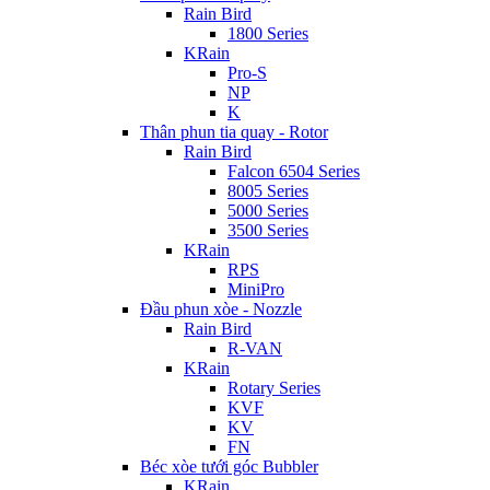
Rain Bird
1800 Series
KRain
Pro-S
NP
K
Thân phun tia quay - Rotor
Rain Bird
Falcon 6504 Series
8005 Series
5000 Series
3500 Series
KRain
RPS
MiniPro
Đầu phun xòe - Nozzle
Rain Bird
R-VAN
KRain
Rotary Series
KVF
KV
FN
Béc xòe tưới góc Bubbler
KRain