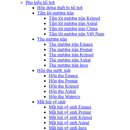
Phụ kiện hồ bơi
Hộp đựng thiết bị hồ bơi
Tấm lót mương tràn
Tấm lót mương tràn Kripsol
Tấm lót mương tràn Astral
Tấm lót mương tràn China
Tấm lót mương tràn Việt Nam
Thu mương tràn
Thu mương tràn Emaux
Thu mương tràn Pentair
Thu mương tràn Kripsol
Thu mương tràn Astral
Thu mương tràn Inox
Hôp thu nước mặt
Hộp thu Emaux
Hộp thu Pentair
Hộp thu Kripsol
Hộp thu Astral
Hộp thu Waterco
Mắt hút vệ sinh
Mắt hút vệ sinh Emaux
Mắt hút vệ sinh Pentair
Mắt hút vệ sinh Kripsol
Mắt hút vệ sinh Astral
Mắt hút vệ sinh Inox