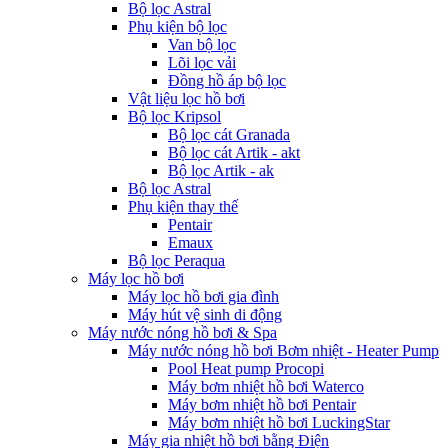
Bộ lọc Astral
Phụ kiện bộ lọc
Van bộ lọc
Lõi lọc vải
Đồng hồ áp bộ lọc
Vật liệu lọc hồ bơi
Bộ lọc Kripsol
Bộ lọc cát Granada
Bộ lọc cát Artik - akt
Bộ lọc Artik - ak
Bộ lọc Astral
Phụ kiện thay thế
Pentair
Emaux
Bộ lọc Peraqua
Máy lọc hồ bơi
Máy lọc hồ bơi gia đình
Máy hút vệ sinh di động
Máy nước nóng hồ bơi & Spa
Máy nước nóng hồ bơi Bơm nhiệt - Heater Pump
Pool Heat pump Procopi
Máy bơm nhiệt hồ bơi Waterco
Máy bơm nhiệt hồ bơi Pentair
Máy bơm nhiệt hồ bơi LuckingStar
Máy gia nhiệt hồ bơi bằng Điện