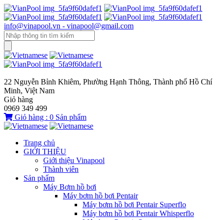
info@vinapool.vn - vinapool@gmail.com
22 Nguyễn Bỉnh Khiêm, Phường Hạnh Thông, Thành phố Hồ Chí
Minh, Việt Nam
Giỏ hàng
0969 349 499
Giỏ hàng :
0
Sản phẩm
Trang chủ
GIỚI THIỆU
Giới thiệu Vinapool
Thành viên
Sản phẩm
Máy Bơm hồ bơi
Máy bơm hồ bơi Pentair
Máy bơm hồ bơi Pentair Superflo
Máy bơm hồ bơi Pentair Whisperflo