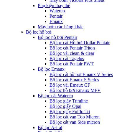
Máy bơm Victoria Plus Silent
Phụ kiện thay thế
Waterco
Pentair
Emaux
Máy bơm các hãng khác
Bộ lọc hồ bơi
Bộ lọc hồ bơi Pentair
Bộ lọc cát Hồ bơi Dollar Pentair
Bộ lọc cát Pentair Triton
Bộ lọc vải clean & clear
Bộ lọc cát Tagelus
Bộ lọc cát Pentair PWT
Bộ lọc Emaux
Bộ lọc cát hồ bơi Emaux V Series
Bộ lọc cát Emaux S Series
Bộ lọc vải Emaux CF
Bô lọc hồ bơi Emaux MFV
Bộ lọc cát Waterco
Bộ lọc giấy Trimline
Bộ lọc giấy Opal
Bộ lọc giấy Fulflo Tri
Bộ lọc cát van Top Micron
Bộ lọc cát van Side micron
Bộ lọc Astral