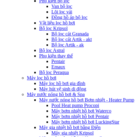
Phụ kiện bộ lọc
Van bộ lọc
Lõi lọc vải
Đồng hồ áp bộ lọc
Vật liệu lọc hồ bơi
Bộ lọc Kripsol
Bộ lọc cát Granada
Bộ lọc cát Artik - akt
Bộ lọc Artik - ak
Bộ lọc Astral
Phụ kiện thay thế
Pentair
Emaux
Bộ lọc Peraqua
Máy lọc hồ bơi
Máy lọc hồ bơi gia đình
Máy hút vệ sinh di động
Máy nước nóng hồ bơi & Spa
Máy nước nóng hồ bơi Bơm nhiệt - Heater Pump
Pool Heat pump Procopi
Máy bơm nhiệt hồ bơi Waterco
Máy bơm nhiệt hồ bơi Pentair
Máy bơm nhiệt hồ bơi LuckingStar
Máy gia nhiệt hồ bơi bằng Điện
Máy gia nhiệt Kripsol