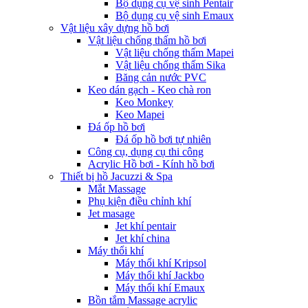
Bộ dụng cụ vệ sinh Pentair
Bộ dụng cụ vệ sinh Emaux
Vật liệu xây dựng hồ bơi
Vật liệu chống thấm hồ bơi
Vật liệu chống thấm Mapei
Vật liệu chống thấm Sika
Băng cản nước PVC
Keo dán gạch - Keo chà ron
Keo Monkey
Keo Mapei
Đá ốp hồ bơi
Đá ốp hồ bơi tự nhiên
Công cụ, dụng cụ thi công
Acrylic Hồ bơi - Kính hồ bơi
Thiết bị hồ Jacuzzi & Spa
Mắt Massage
Phụ kiện điều chỉnh khí
Jet masage
Jet khí pentair
Jet khí china
Máy thổi khí
Máy thổi khí Kripsol
Máy thổi khí Jackbo
Máy thổi khí Emaux
Bồn tắm Massage acrylic