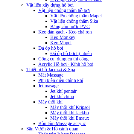
Vật liệu xây dựng hồ bơi
Vật liệu chống thấm hồ bơi
Vật liệu chống thấm Mapei
Vật liệu chống thấm Sika
Băng cản nước PVC
Keo dán gạch - Keo chà ron
Keo Monkey
Keo Mapei
Đá ốp hồ bơi
Đá ốp hồ bơi tự nhiên
Công cụ, dụng cụ thi công
Acrylic Hồ bơi - Kính hồ bơi
Thiết bị hồ Jacuzzi & Spa
Mắt Massage
Phụ kiện điều chỉnh khí
Jet masage
Jet khí pentair
Jet khí china
Máy thổi khí
Máy thổi khí Kripsol
Máy thổi khí Jackbo
Máy thổi khí Emaux
Bồn tắm Massage acrylic
Sân Vườn & Hồ cảnh quan