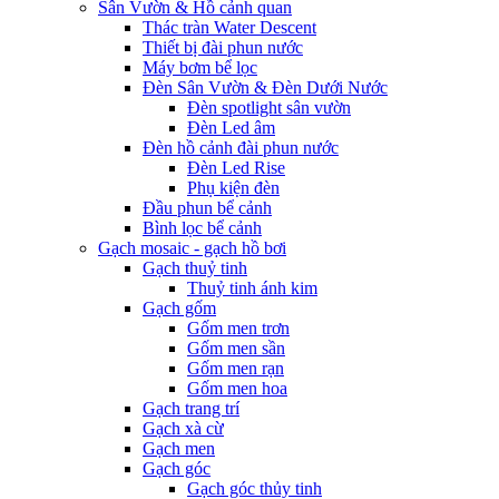
Sân Vườn & Hồ cảnh quan
Thác tràn Water Descent
Thiết bị đài phun nước
Máy bơm bể lọc
Đèn Sân Vườn & Đèn Dưới Nước
Đèn spotlight sân vườn
Đèn Led âm
Đèn hồ cảnh đài phun nước
Đèn Led Rise
Phụ kiện đèn
Đầu phun bể cảnh
Bình lọc bể cảnh
Gạch mosaic - gạch hồ bơi
Gạch thuỷ tinh
Thuỷ tinh ánh kim
Gạch gốm
Gốm men trơn
Gốm men sần
Gốm men rạn
Gốm men hoa
Gạch trang trí
Gạch xà cừ
Gạch men
Gạch góc
Gạch góc thủy tinh