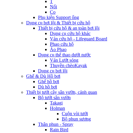
T
Nối
Co
Phụ kiện Support ống
Dụng cụ bơi lội & Thiết bị cứu hộ
Thiết bị cứu hộ & an toàn bơi lội
Dụng cụ cứu hộ khác
Ván cứu hộ - Lifeguard Board
Phao cứu hộ
Áo Phao
Dụng cụ thể thao dưới nước
Ván Lướt sóng
Thuyền chèoKayak
Dụng cụ bơi lội
Ghế & Dù Hồ bơi
Ghế hồ bơi
Dù hồ bơi
Thiết bị tưới cây sân vườn, cảnh quan
Bộ tưới sân vườn
Takagi
Holman
Cuộn vòi tưới
Bộ phun sương
Thân phun - Spray
Rain Bird