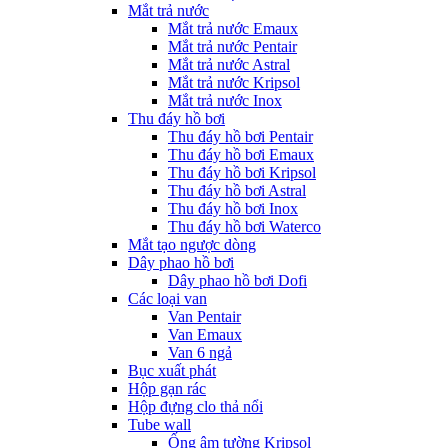
Mắt trả nước
Mắt trả nước Emaux
Mắt trả nước Pentair
Mắt trả nước Astral
Mắt trả nước Kripsol
Mắt trả nước Inox
Thu đáy hồ bơi
Thu đáy hồ bơi Pentair
Thu đáy hồ bơi Emaux
Thu đáy hồ bơi Kripsol
Thu đáy hồ bơi Astral
Thu đáy hồ bơi Inox
Thu đáy hồ bơi Waterco
Mắt tạo ngược dòng
Dây phao hồ bơi
Dây phao hồ bơi Dofi
Các loại van
Van Pentair
Van Emaux
Van 6 ngả
Bục xuất phát
Hộp gạn rác
Hộp đựng clo thả nổi
Tube wall
Ống âm tường Kripsol