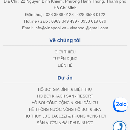
Hồ Chí Minh
Điện thoại: 028 3588 0123 - 028 3588 0122
Hotline / zalo : 0969 349 499 - 0938 619 079
Email: info@vinapool.vn - vinapool@gmail.com
Về chúng tôi
GIỚI THIỆU
TUYỂN DỤNG
LIÊN HỆ
Dự án
HỒ BƠI GIA ĐÌNH & BIỆT THỰ
HỒ BƠI KHÁCH SẠN - RESORT
HỒ BƠI CÔNG CỘNG & KHU DÂN CƯ
HỆ THỐNG NƯỚC NÓNG HỒ BƠI & SPA
HỒ THỦY LỰC JACUZZI & PHÒNG XÔNG HƠI
SÂN VƯỜN & ĐÀI PHUN NƯỚC