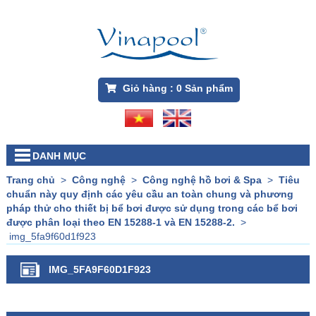
Giỏ hàng :
0
Sản phẩm
DANH MỤC
Trang chủ
>
Công nghệ
>
Công nghệ hồ bơi & Spa
>
Tiêu
chuẩn này quy định các yêu cầu an toàn chung và phương
pháp thử cho thiết bị bể bơi được sử dụng trong các bể bơi
được phân loại theo EN 15288-1 và EN 15288-2.
>
img_5fa9f60d1f923
IMG_5FA9F60D1F923