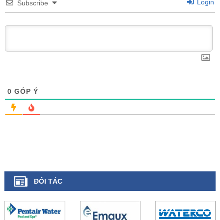
Login
Subscribe
0
GÓP Ý
ĐỐI TÁC