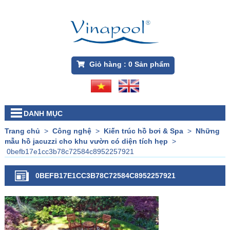
Giỏ hàng :
0
Sản phẩm
DANH MỤC
Trang chủ
>
Công nghệ
>
Kiến trúc hồ bơi & Spa
>
Những
mẫu hồ jacuzzi cho khu vườn có diện tích hẹp
>
0befb17e1cc3b78c72584c8952257921
0BEFB17E1CC3B78C72584C8952257921