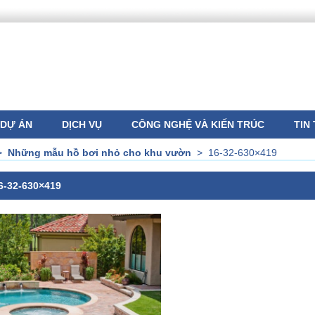
DỰ ÁN
DỊCH VỤ
CÔNG NGHỆ VÀ KIẾN TRÚC
TIN
>
Những mẫu hồ bơi nhỏ cho khu vườn
>
16-32-630×419
6-32-630×419