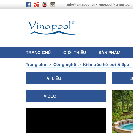
info@vinapool.vn - vinapool@gmail.com
TRANG CHỦ
GIỚI THIỆU
SẢN PHẨM
Trang chủ
>
Công nghệ
>
Kiến trúc hồ bơi & Spa
TÀI LIỆU
1
VIDEO