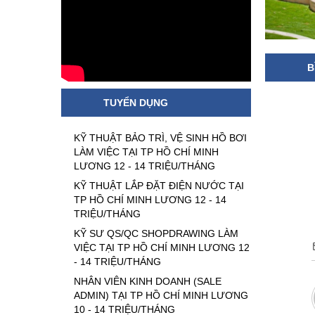
B
TUYỂN DỤNG
KỸ THUẬT BẢO TRÌ, VỆ SINH HỒ BƠI
LÀM VIỆC TẠI TP HỒ CHÍ MINH
LƯƠNG 12 - 14 TRIỆU/THÁNG
KỸ THUẬT LẮP ĐẶT ĐIỆN NƯỚC TẠI
TP HỒ CHÍ MINH LƯƠNG 12 - 14
TRIỆU/THÁNG
KỸ SƯ QS/QC SHOPDRAWING LÀM
VIỆC TẠI TP HỒ CHÍ MINH LƯƠNG 12
- 14 TRIỆU/THÁNG
NHÂN VIÊN KINH DOANH (SALE
ADMIN) TẠI TP HỒ CHÍ MINH LƯƠNG
10 - 14 TRIỆU/THÁNG