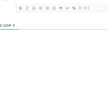
{}
[+]
0
GÓP Ý