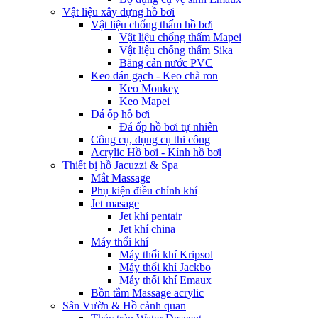
Vật liệu xây dựng hồ bơi
Vật liệu chống thấm hồ bơi
Vật liệu chống thấm Mapei
Vật liệu chống thấm Sika
Băng cản nước PVC
Keo dán gạch - Keo chà ron
Keo Monkey
Keo Mapei
Đá ốp hồ bơi
Đá ốp hồ bơi tự nhiên
Công cụ, dụng cụ thi công
Acrylic Hồ bơi - Kính hồ bơi
Thiết bị hồ Jacuzzi & Spa
Mắt Massage
Phụ kiện điều chỉnh khí
Jet masage
Jet khí pentair
Jet khí china
Máy thổi khí
Máy thổi khí Kripsol
Máy thổi khí Jackbo
Máy thổi khí Emaux
Bồn tắm Massage acrylic
Sân Vườn & Hồ cảnh quan