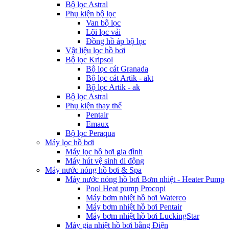
Bộ lọc Astral
Phụ kiện bộ lọc
Van bộ lọc
Lõi lọc vải
Đồng hồ áp bộ lọc
Vật liệu lọc hồ bơi
Bộ lọc Kripsol
Bộ lọc cát Granada
Bộ lọc cát Artik - akt
Bộ lọc Artik - ak
Bộ lọc Astral
Phụ kiện thay thế
Pentair
Emaux
Bộ lọc Peraqua
Máy lọc hồ bơi
Máy lọc hồ bơi gia đình
Máy hút vệ sinh di động
Máy nước nóng hồ bơi & Spa
Máy nước nóng hồ bơi Bơm nhiệt - Heater Pump
Pool Heat pump Procopi
Máy bơm nhiệt hồ bơi Waterco
Máy bơm nhiệt hồ bơi Pentair
Máy bơm nhiệt hồ bơi LuckingStar
Máy gia nhiệt hồ bơi bằng Điện