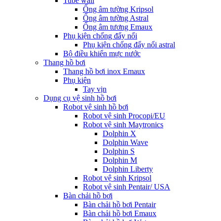
Tube wall
Ống âm tường Kripsol
Ống âm tường Astral
Ống âm tương Emaux
Phụ kiện chống đẩy nổi
Phụ kiện chống đẩy nổi astral
Bộ điều khiển mực nước
Thang hồ bơi
Thang hồ bơi inox Emaux
Phụ kiện
Tay vịn
Dụng cụ vệ sinh hồ bơi
Robot vệ sinh hồ bơi
Robot vệ sinh Procopi/EU
Robot vệ sinh Maytronics
Dolphin X
Dolphin Wave
Dolphin S
Dolphin M
Dolphin Liberty
Robot vệ sinh Kripsol
Robot vệ sinh Pentair/ USA
Bàn chải hồ bơi
Bàn chải hồ bơi Pentair
Bàn chải hồ bơi Emaux