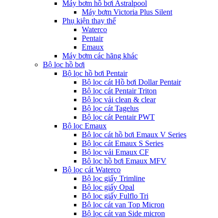
Máy bơm hồ bơi Astralpool
Máy bơm Victoria Plus Silent
Phụ kiện thay thế
Waterco
Pentair
Emaux
Máy bơm các hãng khác
Bộ lọc hồ bơi
Bộ lọc hồ bơi Pentair
Bộ lọc cát Hồ bơi Dollar Pentair
Bộ lọc cát Pentair Triton
Bộ lọc vải clean & clear
Bộ lọc cát Tagelus
Bộ lọc cát Pentair PWT
Bộ lọc Emaux
Bộ lọc cát hồ bơi Emaux V Series
Bộ lọc cát Emaux S Series
Bộ lọc vải Emaux CF
Bô lọc hồ bơi Emaux MFV
Bộ lọc cát Waterco
Bộ lọc giấy Trimline
Bộ lọc giấy Opal
Bộ lọc giấy Fulflo Tri
Bộ lọc cát van Top Micron
Bộ lọc cát van Side micron