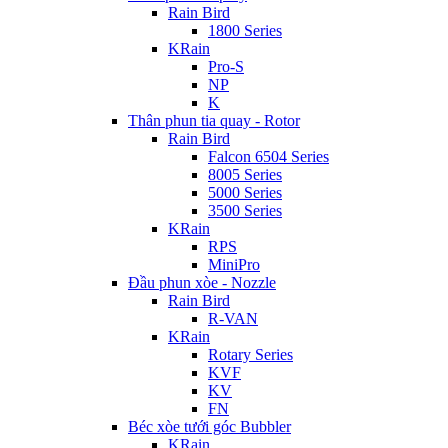
Rain Bird
1800 Series
KRain
Pro-S
NP
K
Thân phun tia quay - Rotor
Rain Bird
Falcon 6504 Series
8005 Series
5000 Series
3500 Series
KRain
RPS
MiniPro
Đầu phun xòe - Nozzle
Rain Bird
R-VAN
KRain
Rotary Series
KVF
KV
FN
Béc xòe tưới góc Bubbler
KRain