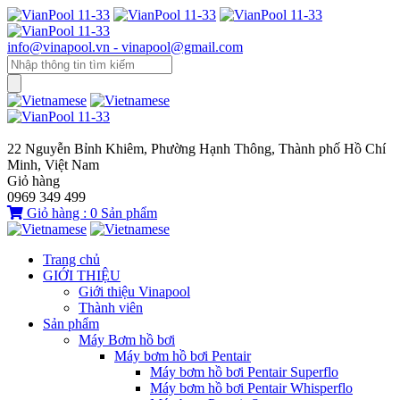
info@vinapool.vn - vinapool@gmail.com
22 Nguyễn Bỉnh Khiêm, Phường Hạnh Thông, Thành phố Hồ Chí
Minh, Việt Nam
Giỏ hàng
0969 349 499
Giỏ hàng :
0
Sản phẩm
Trang chủ
GIỚI THIỆU
Giới thiệu Vinapool
Thành viên
Sản phẩm
Máy Bơm hồ bơi
Máy bơm hồ bơi Pentair
Máy bơm hồ bơi Pentair Superflo
Máy bơm hồ bơi Pentair Whisperflo