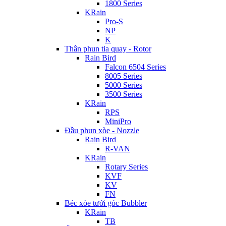
1800 Series
KRain
Pro-S
NP
K
Thân phun tia quay - Rotor
Rain Bird
Falcon 6504 Series
8005 Series
5000 Series
3500 Series
KRain
RPS
MiniPro
Đầu phun xòe - Nozzle
Rain Bird
R-VAN
KRain
Rotary Series
KVF
KV
FN
Béc xòe tưới góc Bubbler
KRain
TB