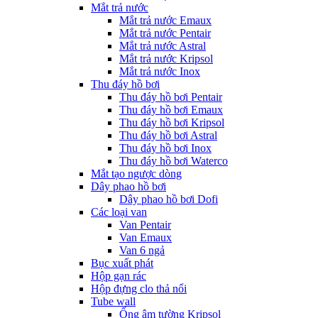
Mắt trả nước
Mắt trả nước Emaux
Mắt trả nước Pentair
Mắt trả nước Astral
Mắt trả nước Kripsol
Mắt trả nước Inox
Thu đáy hồ bơi
Thu đáy hồ bơi Pentair
Thu đáy hồ bơi Emaux
Thu đáy hồ bơi Kripsol
Thu đáy hồ bơi Astral
Thu đáy hồ bơi Inox
Thu đáy hồ bơi Waterco
Mắt tạo ngược dòng
Dây phao hồ bơi
Dây phao hồ bơi Dofi
Các loại van
Van Pentair
Van Emaux
Van 6 ngả
Bục xuất phát
Hộp gạn rác
Hộp đựng clo thả nổi
Tube wall
Ống âm tường Kripsol