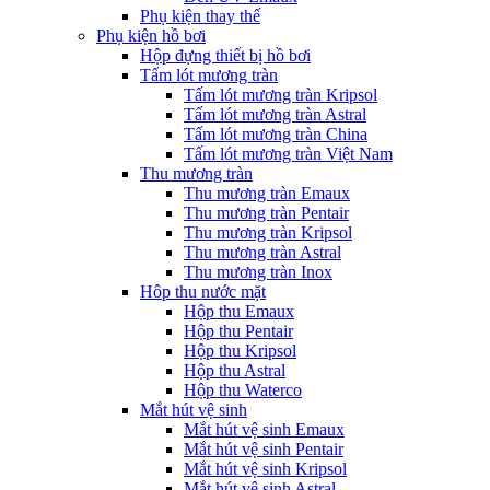
Phụ kiện thay thế
Phụ kiện hồ bơi
Hộp đựng thiết bị hồ bơi
Tấm lót mương tràn
Tấm lót mương tràn Kripsol
Tấm lót mương tràn Astral
Tấm lót mương tràn China
Tấm lót mương tràn Việt Nam
Thu mương tràn
Thu mương tràn Emaux
Thu mương tràn Pentair
Thu mương tràn Kripsol
Thu mương tràn Astral
Thu mương tràn Inox
Hôp thu nước mặt
Hộp thu Emaux
Hộp thu Pentair
Hộp thu Kripsol
Hộp thu Astral
Hộp thu Waterco
Mắt hút vệ sinh
Mắt hút vệ sinh Emaux
Mắt hút vệ sinh Pentair
Mắt hút vệ sinh Kripsol
Mắt hút vệ sinh Astral