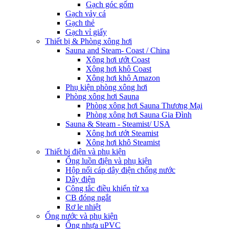
Gạch góc gốm
Gạch vảy cá
Gạch thẻ
Gạch vỉ giấy
Thiết bị & Phòng xông hơi
Sauna and Steam- Coast / China
Xông hơi ướt Coast
Xông hơi khô Coast
Xông hơi khô Amazon
Phụ kiện phòng xông hơi
Phòng xông hơi Sauna
Phòng xông hơi Sauna Thương Mại
Phòng xông hơi Sauna Gia Đình
Sauna & Steam - Steamist/ USA
Xông hơi ướt Steamist
Xông hơi khô Steamist
Thiết bị điện và phụ kiện
Ống luồn điện và phụ kiện
Hộp nối cáp dây điện chống nước
Dây điện
Công tắc điều khiển từ xa
CB đóng ngắt
Rơ le nhiệt
Ống nước và phụ kiện
Ống nhựa uPVC