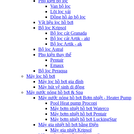
Phụ kiện bộ lọc
Van bộ lọc
Lõi lọc vải
Đồng hồ áp bộ lọc
Vật liệu lọc hồ bơi
Bộ lọc Kripsol
Bộ lọc cát Granada
Bộ lọc cát Artik - akt
Bộ lọc Artik - ak
Bộ lọc Astral
Phụ kiện thay thế
Pentair
Emaux
Bộ lọc Peraqua
Máy lọc hồ bơi
Máy lọc hồ bơi gia đình
Máy hút vệ sinh di động
Máy nước nóng hồ bơi & Spa
Máy nước nóng hồ bơi Bơm nhiệt - Heater Pump
Pool Heat pump Procopi
Máy bơm nhiệt hồ bơi Waterco
Máy bơm nhiệt hồ bơi Pentair
Máy bơm nhiệt hồ bơi LuckingStar
Máy gia nhiệt hồ bơi bằng Điện
Máy gia nhiệt Kripsol