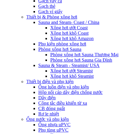
Gạch vảy cá
Gạch thẻ
Gạch vỉ giấy
Thiết bị & Phòng xông hơi
Sauna and Steam- Coast / China
Xông hơi ướt Coast
Xông hơi khô Coast
Xông hơi khô Amazon
Phụ kiện phòng xông hơi
Phòng xông hơi Sauna
Phòng xông hơi Sauna Thương Mại
Phòng xông hơi Sauna Gia Đình
Sauna & Steam - Steamist/ USA
Xông hơi ướt Steamist
Xông hơi khô Steamist
Thiết bị điện và phụ kiện
Ống luồn điện và phụ kiện
Hộp nối cáp dây điện chống nước
Dây điện
Công tắc điều khiển từ xa
CB đóng ngắt
Rơ le nhiệt
Ống nước và phụ kiện
Ống nhựa uPVC
Phụ tùng uPVC