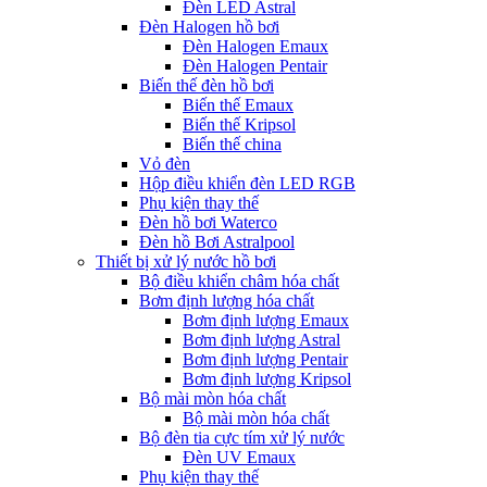
Đèn LED Astral
Đèn Halogen hồ bơi
Đèn Halogen Emaux
Đèn Halogen Pentair
Biến thế đèn hồ bơi
Biến thế Emaux
Biến thế Kripsol
Biến thế china
Vỏ đèn
Hộp điều khiển đèn LED RGB
Phụ kiện thay thế
Đèn hồ bơi Waterco
Đèn hồ Bơi Astralpool
Thiết bị xử lý nước hồ bơi
Bộ điều khiển châm hóa chất
Bơm định lượng hóa chất
Bơm định lượng Emaux
Bơm định lượng Astral
Bơm định lượng Pentair
Bơm định lượng Kripsol
Bộ mài mòn hóa chất
Bộ mài mòn hóa chất
Bộ đèn tia cực tím xử lý nước
Đèn UV Emaux
Phụ kiện thay thế