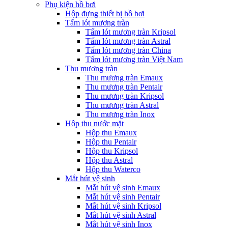
Phụ kiện hồ bơi
Hộp đựng thiết bị hồ bơi
Tấm lót mương tràn
Tấm lót mương tràn Kripsol
Tấm lót mương tràn Astral
Tấm lót mương tràn China
Tấm lót mương tràn Việt Nam
Thu mương tràn
Thu mương tràn Emaux
Thu mương tràn Pentair
Thu mương tràn Kripsol
Thu mương tràn Astral
Thu mương tràn Inox
Hôp thu nước mặt
Hộp thu Emaux
Hộp thu Pentair
Hộp thu Kripsol
Hộp thu Astral
Hộp thu Waterco
Mắt hút vệ sinh
Mắt hút vệ sinh Emaux
Mắt hút vệ sinh Pentair
Mắt hút vệ sinh Kripsol
Mắt hút vệ sinh Astral
Mắt hút vệ sinh Inox