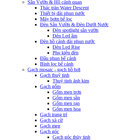
Sân Vườn & Hồ cảnh quan
Thác tràn Water Descent
Thiết bị đài phun nước
Máy bơm bể lọc
Đèn Sân Vườn & Đèn Dưới Nước
Đèn spotlight sân vườn
Đèn Led âm
Đèn hồ cảnh đài phun nước
Đèn Led Rise
Phụ kiện đèn
Đầu phun bể cảnh
Bình lọc bể cảnh
Gạch mosaic - gạch hồ bơi
Gạch thuỷ tinh
Thuỷ tinh ánh kim
Gạch gốm
Gốm men trơn
Gốm men sần
Gốm men rạn
Gốm men hoa
Gạch trang trí
Gạch xà cừ
Gạch men
Gạch góc
Gạch góc thủy tinh