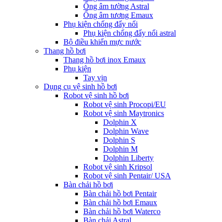
Ống âm tường Astral
Ống âm tương Emaux
Phụ kiện chống đẩy nổi
Phụ kiện chống đẩy nổi astral
Bộ điều khiển mực nước
Thang hồ bơi
Thang hồ bơi inox Emaux
Phụ kiện
Tay vịn
Dụng cụ vệ sinh hồ bơi
Robot vệ sinh hồ bơi
Robot vệ sinh Procopi/EU
Robot vệ sinh Maytronics
Dolphin X
Dolphin Wave
Dolphin S
Dolphin M
Dolphin Liberty
Robot vệ sinh Kripsol
Robot vệ sinh Pentair/ USA
Bàn chải hồ bơi
Bàn chải hồ bơi Pentair
Bàn chải hồ bơi Emaux
Bàn chải hồ bơi Waterco
Bàn chải Astral