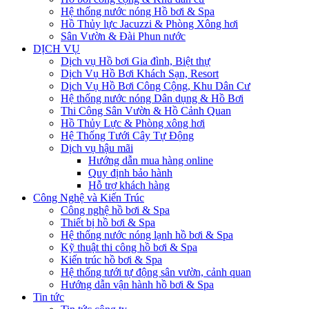
Hệ thống nước nóng Hồ bơi & Spa
Hồ Thủy lực Jacuzzi & Phòng Xông hơi
Sân Vườn & Đài Phun nước
DỊCH VỤ
Dịch vụ Hồ bơi Gia đình, Biệt thự
Dịch Vụ Hồ Bơi Khách Sạn, Resort
Dịch Vụ Hồ Bơi Công Cộng, Khu Dân Cư
Hệ thống nước nóng Dân dụng & Hồ Bơi
Thi Công Sân Vườn & Hồ Cảnh Quan
Hồ Thủy Lực & Phòng xông hơi
Hệ Thống Tưới Cây Tự Động
Dịch vụ hậu mãi
Hướng dẫn mua hàng online
Quy định bảo hành
Hỗ trợ khách hàng
Công Nghệ và Kiến Trúc
Công nghệ hồ bơi & Spa
Thiết bị hồ bơi & Spa
Hệ thống nước nóng lạnh hồ bơi & Spa
Kỹ thuật thi công hồ bơi & Spa
Kiến trúc hồ bơi & Spa
Hệ thống tưới tự động sân vườn, cảnh quan
Hướng dẫn vận hành hồ bơi & Spa
Tin tức