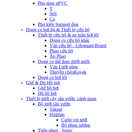
Phụ tùng uPVC
T
Nối
Co
Phụ kiện Support ống
Dụng cụ bơi lội & Thiết bị cứu hộ
Thiết bị cứu hộ & an toàn bơi lội
Dụng cụ cứu hộ khác
Ván cứu hộ - Lifeguard Board
Phao cứu hộ
Áo Phao
Dụng cụ thể thao dưới nước
Ván Lướt sóng
Thuyền chèoKayak
Dụng cụ bơi lội
Ghế & Dù Hồ bơi
Ghế hồ bơi
Dù hồ bơi
Thiết bị tưới cây sân vườn, cảnh quan
Bộ tưới sân vườn
Takagi
Holman
Cuộn vòi tưới
Bộ phun sương
Thân phun - Spray