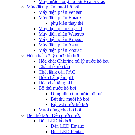
Máy nước nóng hồ bơi Heater Gas
Máy điện phân muối hồ bơi
Máy điện phân Pentair
Máy điện phân Emaux
phụ kiện thay thế
Máy điện phân Crystal
Máy điện phân Waterco
Máy điện phân Kripsol
Máy điện phân Astral
Máy điện phân Zodiac
Hóa chất xử lý nước hồ bơi
Hóa chất Chlorine xử lý nước hồ bơi
Chất diệt rêu tảo
Chất lắng cặn PAC
Hóa chất giảm pH
Hóa chất tăng pH
Bộ thử nước hồ bơi
Dung dịch thử nước hồ bơi
Bút thử muối hồ bơi
Bộ test nước hồ bơi
Muối dùng cho hồ bơi
Đèn hồ bơi - Đèn dưới nước
Đèn LED hồ bơi
Đèn LED Emaux
Đèn LED Pentair