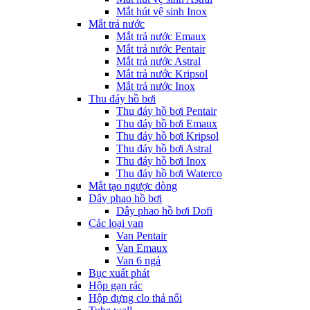
Mắt hút vệ sinh Inox
Mắt trả nước
Mắt trả nước Emaux
Mắt trả nước Pentair
Mắt trả nước Astral
Mắt trả nước Kripsol
Mắt trả nước Inox
Thu đáy hồ bơi
Thu đáy hồ bơi Pentair
Thu đáy hồ bơi Emaux
Thu đáy hồ bơi Kripsol
Thu đáy hồ bơi Astral
Thu đáy hồ bơi Inox
Thu đáy hồ bơi Waterco
Mắt tạo ngược dòng
Dây phao hồ bơi
Dây phao hồ bơi Dofi
Các loại van
Van Pentair
Van Emaux
Van 6 ngả
Bục xuất phát
Hộp gạn rác
Hộp đựng clo thả nổi