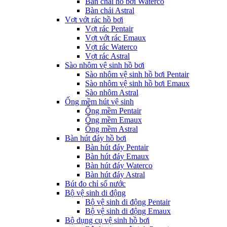
Bàn chải hồ bơi Waterco
Bàn chải Astral
Vợt vớt rác hồ bơi
Vợt rác Pentair
Vợt vớt rác Emaux
Vợt rác Waterco
Vợt rác Astral
Sào nhôm vệ sinh hồ bơi
Sào nhôm vệ sinh hồ bơi Pentair
Sào nhôm vệ sinh hồ bơi Emaux
Sào nhôm Astral
Ống mềm hút vệ sinh
Ống mềm Pentair
Ống mềm Emaux
Ống mềm Astral
Bàn hút đáy hồ bơi
Bàn hút đáy Pentair
Bàn hút đáy Emaux
Bàn hút đáy Waterco
Bàn hút đáy Astral
Bút đo chỉ số nước
Bộ vệ sinh di động
Bộ vệ sinh di động Pentair
Bộ vệ sinh di động Emaux
Bộ dụng cụ vệ sinh hồ bơi