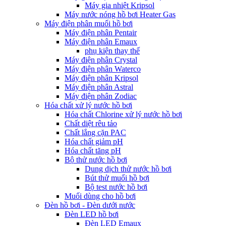
Máy gia nhiệt Kripsol
Máy nước nóng hồ bơi Heater Gas
Máy điện phân muối hồ bơi
Máy điện phân Pentair
Máy điện phân Emaux
phụ kiện thay thế
Máy điện phân Crystal
Máy điện phân Waterco
Máy điện phân Kripsol
Máy điện phân Astral
Máy điện phân Zodiac
Hóa chất xử lý nước hồ bơi
Hóa chất Chlorine xử lý nước hồ bơi
Chất diệt rêu tảo
Chất lắng cặn PAC
Hóa chất giảm pH
Hóa chất tăng pH
Bộ thử nước hồ bơi
Dung dịch thử nước hồ bơi
Bút thử muối hồ bơi
Bộ test nước hồ bơi
Muối dùng cho hồ bơi
Đèn hồ bơi - Đèn dưới nước
Đèn LED hồ bơi
Đèn LED Emaux