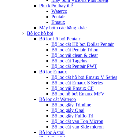
Máy bơm Victoria Plus Silent
Phụ kiện thay thế
Waterco
Pentair
Emaux
Máy bơm các hãng khác
Bộ lọc hồ bơi
Bộ lọc hồ bơi Pentair
Bộ lọc cát Hồ bơi Dollar Pentair
Bộ lọc cát Pentair Triton
Bộ lọc vải clean & clear
Bộ lọc cát Tagelus
Bộ lọc cát Pentair PWT
Bộ lọc Emaux
Bộ lọc cát hồ bơi Emaux V Series
Bộ lọc cát Emaux S Series
Bộ lọc vải Emaux CF
Bô lọc hồ bơi Emaux MFV
Bộ lọc cát Waterco
Bộ lọc giấy Trimline
Bộ lọc giấy Opal
Bộ lọc giấy Fulflo Tri
Bộ lọc cát van Top Micron
Bộ lọc cát van Side micron
Bộ lọc Astral