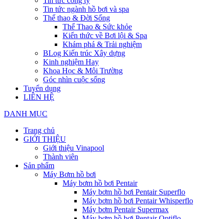
Tin tức công ty
Tin tức ngành hồ bơi và spa
Thể thao & Đời Sống
Thể Thao & Sức khỏe
Kiến thức về Bơi lội & Spa
Khám phá & Trải nghiệm
BLog Kiến trúc Xây dựng
Kinh nghiệm Hay
Khoa Học & Môi Trường
Góc nhìn cuộc sống
Tuyển dụng
LIÊN HỆ
DANH MỤC
Trang chủ
GIỚI THIỆU
Giới thiệu Vinapool
Thành viên
Sản phẩm
Máy Bơm hồ bơi
Máy bơm hồ bơi Pentair
Máy bơm hồ bơi Pentair Superflo
Máy bơm hồ bơi Pentair Whisperflo
Máy bơm Pentair Supermax
Máy bơm hồ bơi Pentair Optiflo