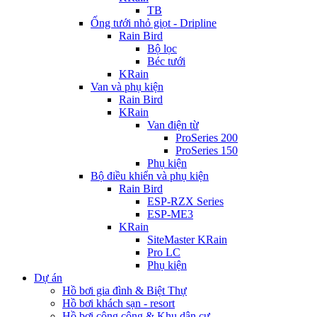
TB
Ống tưới nhỏ giọt - Dripline
Rain Bird
Bộ lọc
Béc tưới
KRain
Van và phụ kiện
Rain Bird
KRain
Van điện từ
ProSeries 200
ProSeries 150
Phụ kiện
Bộ điều khiển và phụ kiện
Rain Bird
ESP-RZX Series
ESP-ME3
KRain
SiteMaster KRain
Pro LC
Phụ kiện
Dự án
Hồ bơi gia đình & Biệt Thự
Hồ bơi khách sạn - resort
Hồ bơi công cộng & Khu dân cư