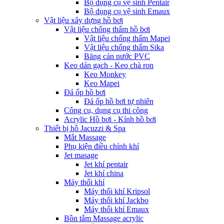
Bộ dụng cụ vệ sinh Pentair
Bộ dụng cụ vệ sinh Emaux
Vật liệu xây dựng hồ bơi
Vật liệu chống thấm hồ bơi
Vật liệu chống thấm Mapei
Vật liệu chống thấm Sika
Băng cản nước PVC
Keo dán gạch - Keo chà ron
Keo Monkey
Keo Mapei
Đá ốp hồ bơi
Đá ốp hồ bơi tự nhiên
Công cụ, dụng cụ thi công
Acrylic Hồ bơi - Kính hồ bơi
Thiết bị hồ Jacuzzi & Spa
Mắt Massage
Phụ kiện điều chỉnh khí
Jet masage
Jet khí pentair
Jet khí china
Máy thổi khí
Máy thổi khí Kripsol
Máy thổi khí Jackbo
Máy thổi khí Emaux
Bồn tắm Massage acrylic