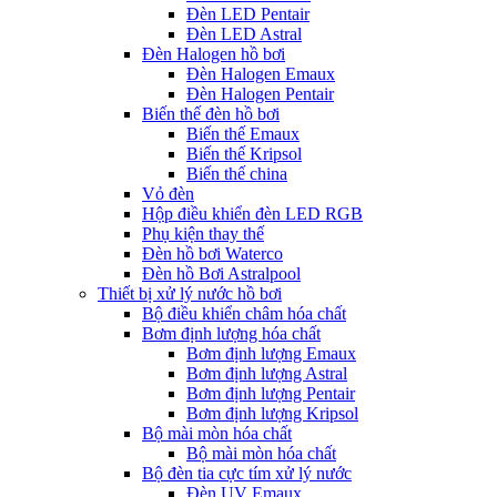
Đèn LED Pentair
Đèn LED Astral
Đèn Halogen hồ bơi
Đèn Halogen Emaux
Đèn Halogen Pentair
Biến thế đèn hồ bơi
Biến thế Emaux
Biến thế Kripsol
Biến thế china
Vỏ đèn
Hộp điều khiển đèn LED RGB
Phụ kiện thay thế
Đèn hồ bơi Waterco
Đèn hồ Bơi Astralpool
Thiết bị xử lý nước hồ bơi
Bộ điều khiển châm hóa chất
Bơm định lượng hóa chất
Bơm định lượng Emaux
Bơm định lượng Astral
Bơm định lượng Pentair
Bơm định lượng Kripsol
Bộ mài mòn hóa chất
Bộ mài mòn hóa chất
Bộ đèn tia cực tím xử lý nước
Đèn UV Emaux