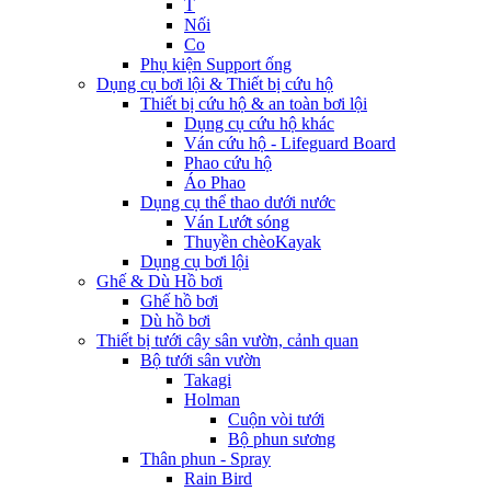
T
Nối
Co
Phụ kiện Support ống
Dụng cụ bơi lội & Thiết bị cứu hộ
Thiết bị cứu hộ & an toàn bơi lội
Dụng cụ cứu hộ khác
Ván cứu hộ - Lifeguard Board
Phao cứu hộ
Áo Phao
Dụng cụ thể thao dưới nước
Ván Lướt sóng
Thuyền chèoKayak
Dụng cụ bơi lội
Ghế & Dù Hồ bơi
Ghế hồ bơi
Dù hồ bơi
Thiết bị tưới cây sân vườn, cảnh quan
Bộ tưới sân vườn
Takagi
Holman
Cuộn vòi tưới
Bộ phun sương
Thân phun - Spray
Rain Bird