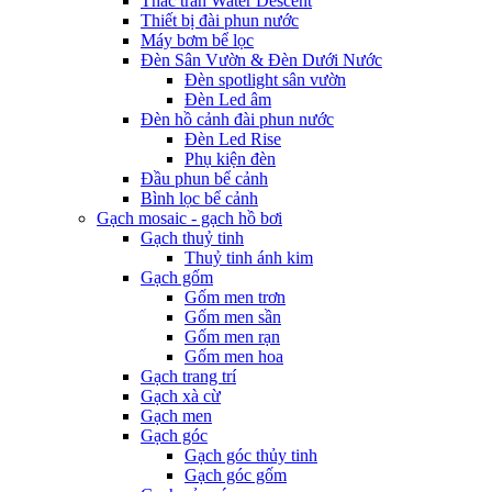
Thác tràn Water Descent
Thiết bị đài phun nước
Máy bơm bể lọc
Đèn Sân Vườn & Đèn Dưới Nước
Đèn spotlight sân vườn
Đèn Led âm
Đèn hồ cảnh đài phun nước
Đèn Led Rise
Phụ kiện đèn
Đầu phun bể cảnh
Bình lọc bể cảnh
Gạch mosaic - gạch hồ bơi
Gạch thuỷ tinh
Thuỷ tinh ánh kim
Gạch gốm
Gốm men trơn
Gốm men sần
Gốm men rạn
Gốm men hoa
Gạch trang trí
Gạch xà cừ
Gạch men
Gạch góc
Gạch góc thủy tinh
Gạch góc gốm