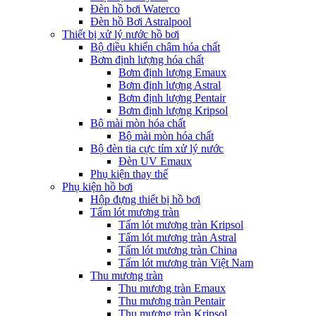
Đèn hồ bơi Waterco
Đèn hồ Bơi Astralpool
Thiết bị xử lý nước hồ bơi
Bộ điều khiển châm hóa chất
Bơm định lượng hóa chất
Bơm định lượng Emaux
Bơm định lượng Astral
Bơm định lượng Pentair
Bơm định lượng Kripsol
Bộ mài mòn hóa chất
Bộ mài mòn hóa chất
Bộ đèn tia cực tím xử lý nước
Đèn UV Emaux
Phụ kiện thay thế
Phụ kiện hồ bơi
Hộp đựng thiết bị hồ bơi
Tấm lót mương tràn
Tấm lót mương tràn Kripsol
Tấm lót mương tràn Astral
Tấm lót mương tràn China
Tấm lót mương tràn Việt Nam
Thu mương tràn
Thu mương tràn Emaux
Thu mương tràn Pentair
Thu mương tràn Kripsol