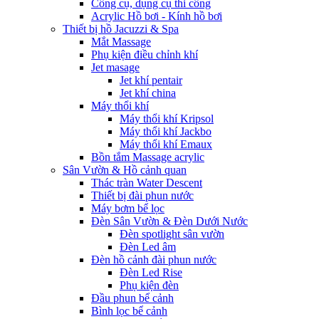
Công cụ, dụng cụ thi công
Acrylic Hồ bơi - Kính hồ bơi
Thiết bị hồ Jacuzzi & Spa
Mắt Massage
Phụ kiện điều chỉnh khí
Jet masage
Jet khí pentair
Jet khí china
Máy thổi khí
Máy thổi khí Kripsol
Máy thổi khí Jackbo
Máy thổi khí Emaux
Bồn tắm Massage acrylic
Sân Vườn & Hồ cảnh quan
Thác tràn Water Descent
Thiết bị đài phun nước
Máy bơm bể lọc
Đèn Sân Vườn & Đèn Dưới Nước
Đèn spotlight sân vườn
Đèn Led âm
Đèn hồ cảnh đài phun nước
Đèn Led Rise
Phụ kiện đèn
Đầu phun bể cảnh
Bình lọc bể cảnh