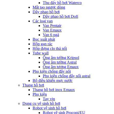
Thu đáy hồ bơi Waterco
Mắt tạo ngược dòng
Dây phao hồ bơi
Dây phao hồ bơi Dofi
Các loại van
Van Pentair
Van Emaux
Van 6 ngả
Bục xuất phát
Hộp gạn rác
Hộp đựng clo thả nổi
Tube wall
Ống âm tường Kripsol
Ống âm tường Astral
Ống âm tương Emaux
Phụ kiện chống đẩy nổi
Phụ kiện chống đẩy nổi astral
Bộ điều khiển mực nước
Thang hồ bơi
Thang hồ bơi inox Emaux
Phụ kiện
Tay vịn
Dụng cụ vệ sinh hồ bơi
Robot vệ sinh hồ bơi
Robot vệ sinh Procopi/EU