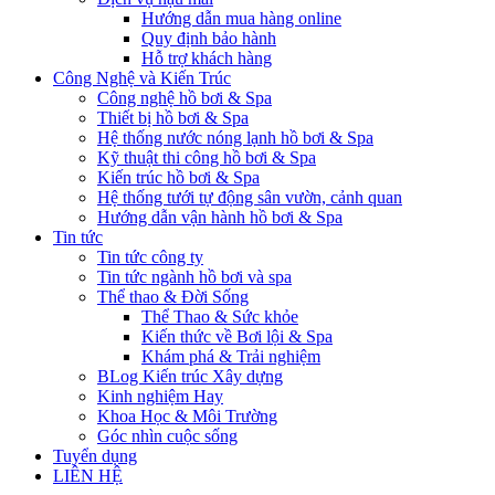
Hướng dẫn mua hàng online
Quy định bảo hành
Hỗ trợ khách hàng
Công Nghệ và Kiến Trúc
Công nghệ hồ bơi & Spa
Thiết bị hồ bơi & Spa
Hệ thống nước nóng lạnh hồ bơi & Spa
Kỹ thuật thi công hồ bơi & Spa
Kiến trúc hồ bơi & Spa
Hệ thống tưới tự động sân vườn, cảnh quan
Hướng dẫn vận hành hồ bơi & Spa
Tin tức
Tin tức công ty
Tin tức ngành hồ bơi và spa
Thể thao & Đời Sống
Thể Thao & Sức khỏe
Kiến thức về Bơi lội & Spa
Khám phá & Trải nghiệm
BLog Kiến trúc Xây dựng
Kinh nghiệm Hay
Khoa Học & Môi Trường
Góc nhìn cuộc sống
Tuyển dụng
LIÊN HỆ