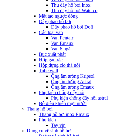
Thu đáy hồ bơi Inox
Thu đáy hồ bơi Waterco
Mắt tạo ngược dòng
Dây phao hồ bơi
Dây phao hồ bơi Dofi
Các loại van
Van Pentair
Van Emaux
Van 6 ngả
Bục xuất phát
Hộp gạn rác
Hộp đựng clo thả nổi
Tube wall
Ống âm tường Kripsol
Ống âm tường Astral
Ống âm tương Emaux
Phụ kiện chống đẩy nổi
Phụ kiện chống đẩy nổi astral
Bộ điều khiển mực nước
Thang hồ bơi
Thang hồ bơi inox Emaux
Phụ kiện
Tay vịn
Dụng cụ vệ sinh hồ bơi