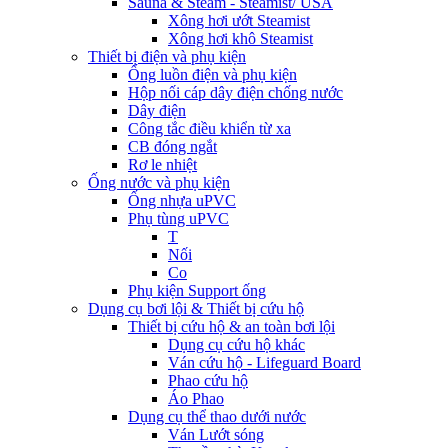
Sauna & Steam - Steamist/ USA
Xông hơi ướt Steamist
Xông hơi khô Steamist
Thiết bị điện và phụ kiện
Ống luồn điện và phụ kiện
Hộp nối cáp dây điện chống nước
Dây điện
Công tắc điều khiển từ xa
CB đóng ngắt
Rơ le nhiệt
Ống nước và phụ kiện
Ống nhựa uPVC
Phụ tùng uPVC
T
Nối
Co
Phụ kiện Support ống
Dụng cụ bơi lội & Thiết bị cứu hộ
Thiết bị cứu hộ & an toàn bơi lội
Dụng cụ cứu hộ khác
Ván cứu hộ - Lifeguard Board
Phao cứu hộ
Áo Phao
Dụng cụ thể thao dưới nước
Ván Lướt sóng