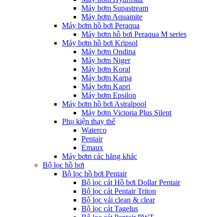
Máy bơm Supastream
Máy bơm Aquamite
Máy bơm hồ bơi Peraqua
Máy bơm hồ bơi Peraqua M series
Máy bơm hồ bơi Kripsol
Máy bơm Ondina
Máy bơm Niger
Máy bơm Koral
Máy bơm Karpa
Máy bơm Kapri
Máy bơm Epsilon
Máy bơm hồ bơi Astralpool
Máy bơm Victoria Plus Silent
Phụ kiện thay thế
Waterco
Pentair
Emaux
Máy bơm các hãng khác
Bộ lọc hồ bơi
Bộ lọc hồ bơi Pentair
Bộ lọc cát Hồ bơi Dollar Pentair
Bộ lọc cát Pentair Triton
Bộ lọc vải clean & clear
Bộ lọc cát Tagelus