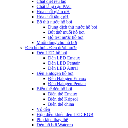
Chất diệt rêu tảo
Chất lắng cặn PAC
Hóa chất giảm pH
Hóa chất tăng pH
Bộ thử nước hồ bơi
Dung dịch thử nước hồ bơi
Bút thử muối hồ bơi
Bộ test nước hồ bơi
Muối dùng cho hồ bơi
Đèn hồ bơi - Đèn dưới nước
Đèn LED hồ bơi
Đèn LED Emaux
Đèn LED Pentair
Đèn LED Astral
Đèn Halogen hồ bơi
Đèn Halogen Emaux
Đèn Halogen Pentair
Biến thế đèn hồ bơi
Biến thế Emaux
Biến thế Kripsol
Biến thế china
Vỏ đèn
Hộp điều khiển đèn LED RGB
Phụ kiện thay thế
Đèn hồ bơi Waterco