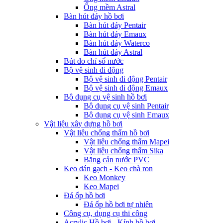
Ống mềm Astral
Bàn hút đáy hồ bơi
Bàn hút đáy Pentair
Bàn hút đáy Emaux
Bàn hút đáy Waterco
Bàn hút đáy Astral
Bút đo chỉ số nước
Bộ vệ sinh di động
Bộ vệ sinh di động Pentair
Bộ vệ sinh di động Emaux
Bộ dụng cụ vệ sinh hồ bơi
Bộ dụng cụ vệ sinh Pentair
Bộ dụng cụ vệ sinh Emaux
Vật liệu xây dựng hồ bơi
Vật liệu chống thấm hồ bơi
Vật liệu chống thấm Mapei
Vật liệu chống thấm Sika
Băng cản nước PVC
Keo dán gạch - Keo chà ron
Keo Monkey
Keo Mapei
Đá ốp hồ bơi
Đá ốp hồ bơi tự nhiên
Công cụ, dụng cụ thi công
Acrylic Hồ bơi - Kính hồ bơi