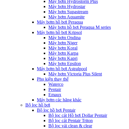
Máy bơm Hydrostorm Plus
Máy bơm Hydrostar
Máy bơm Supastream
Máy bơm Aquamite
Máy bơm hồ bơi Peraqua
Máy bơm hồ bơi Peraqua M series
Máy bơm hồ bơi Kripsol
Máy bơm Ondina
Máy bơm Niger
Máy bơm Koral
Máy bơm Karpa
Máy bơm Kapri
Máy bơm Epsilon
Máy bơm hồ bơi Astralpool
Máy bơm Victoria Plus Silent
Phụ kiện thay thế
Waterco
Pentair
Emaux
Máy bơm các hãng khác
Bộ lọc hồ bơi
Bộ lọc hồ bơi Pentair
Bộ lọc cát Hồ bơi Dollar Pentair
Bộ lọc cát Pentair Triton
Bộ lọc vải clean & clear