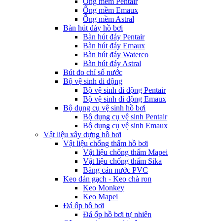
Ống mềm Pentair
Ống mềm Emaux
Ống mềm Astral
Bàn hút đáy hồ bơi
Bàn hút đáy Pentair
Bàn hút đáy Emaux
Bàn hút đáy Waterco
Bàn hút đáy Astral
Bút đo chỉ số nước
Bộ vệ sinh di động
Bộ vệ sinh di động Pentair
Bộ vệ sinh di động Emaux
Bộ dụng cụ vệ sinh hồ bơi
Bộ dụng cụ vệ sinh Pentair
Bộ dụng cụ vệ sinh Emaux
Vật liệu xây dựng hồ bơi
Vật liệu chống thấm hồ bơi
Vật liệu chống thấm Mapei
Vật liệu chống thấm Sika
Băng cản nước PVC
Keo dán gạch - Keo chà ron
Keo Monkey
Keo Mapei
Đá ốp hồ bơi
Đá ốp hồ bơi tự nhiên