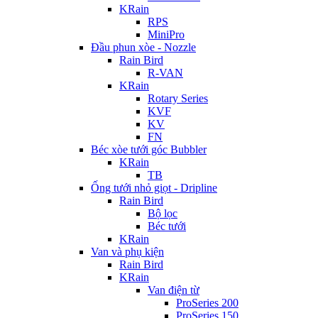
KRain
RPS
MiniPro
Đầu phun xòe - Nozzle
Rain Bird
R-VAN
KRain
Rotary Series
KVF
KV
FN
Béc xòe tưới góc Bubbler
KRain
TB
Ống tưới nhỏ giọt - Dripline
Rain Bird
Bộ lọc
Béc tưới
KRain
Van và phụ kiện
Rain Bird
KRain
Van điện từ
ProSeries 200
ProSeries 150