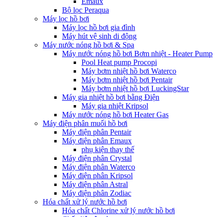
Emaux
Bộ lọc Peraqua
Máy lọc hồ bơi
Máy lọc hồ bơi gia đình
Máy hút vệ sinh di động
Máy nước nóng hồ bơi & Spa
Máy nước nóng hồ bơi Bơm nhiệt - Heater Pump
Pool Heat pump Procopi
Máy bơm nhiệt hồ bơi Waterco
Máy bơm nhiệt hồ bơi Pentair
Máy bơm nhiệt hồ bơi LuckingStar
Máy gia nhiệt hồ bơi bằng Điện
Máy gia nhiệt Kripsol
Máy nước nóng hồ bơi Heater Gas
Máy điện phân muối hồ bơi
Máy điện phân Pentair
Máy điện phân Emaux
phụ kiện thay thế
Máy điện phân Crystal
Máy điện phân Waterco
Máy điện phân Kripsol
Máy điện phân Astral
Máy điện phân Zodiac
Hóa chất xử lý nước hồ bơi
Hóa chất Chlorine xử lý nước hồ bơi