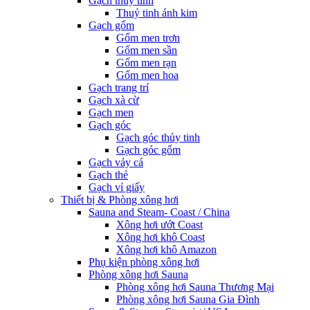
Gạch thuỷ tinh
Thuỷ tinh ánh kim
Gạch gốm
Gốm men trơn
Gốm men sần
Gốm men rạn
Gốm men hoa
Gạch trang trí
Gạch xà cừ
Gạch men
Gạch góc
Gạch góc thủy tinh
Gạch góc gốm
Gạch vảy cá
Gạch thẻ
Gạch vỉ giấy
Thiết bị & Phòng xông hơi
Sauna and Steam- Coast / China
Xông hơi ướt Coast
Xông hơi khô Coast
Xông hơi khô Amazon
Phụ kiện phòng xông hơi
Phòng xông hơi Sauna
Phòng xông hơi Sauna Thương Mại
Phòng xông hơi Sauna Gia Đình