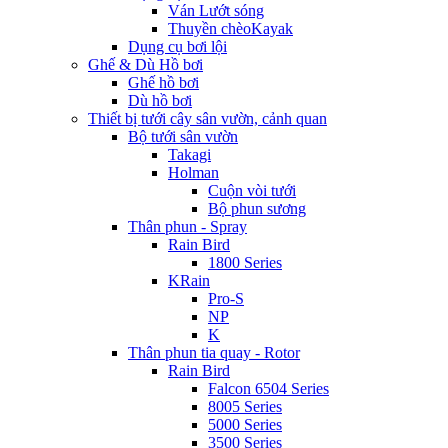
Ván Lướt sóng
Thuyền chèoKayak
Dụng cụ bơi lội
Ghế & Dù Hồ bơi
Ghế hồ bơi
Dù hồ bơi
Thiết bị tưới cây sân vườn, cảnh quan
Bộ tưới sân vườn
Takagi
Holman
Cuộn vòi tưới
Bộ phun sương
Thân phun - Spray
Rain Bird
1800 Series
KRain
Pro-S
NP
K
Thân phun tia quay - Rotor
Rain Bird
Falcon 6504 Series
8005 Series
5000 Series
3500 Series