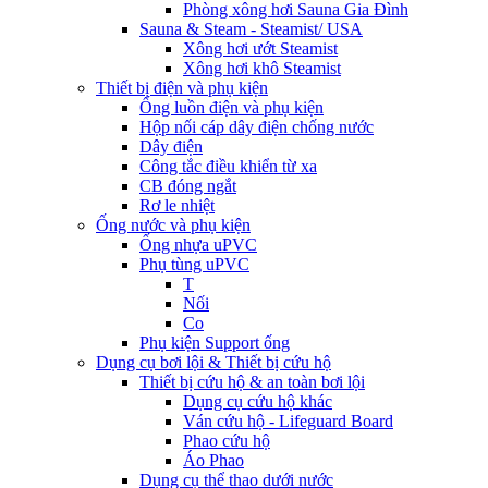
Phòng xông hơi Sauna Gia Đình
Sauna & Steam - Steamist/ USA
Xông hơi ướt Steamist
Xông hơi khô Steamist
Thiết bị điện và phụ kiện
Ống luồn điện và phụ kiện
Hộp nối cáp dây điện chống nước
Dây điện
Công tắc điều khiển từ xa
CB đóng ngắt
Rơ le nhiệt
Ống nước và phụ kiện
Ống nhựa uPVC
Phụ tùng uPVC
T
Nối
Co
Phụ kiện Support ống
Dụng cụ bơi lội & Thiết bị cứu hộ
Thiết bị cứu hộ & an toàn bơi lội
Dụng cụ cứu hộ khác
Ván cứu hộ - Lifeguard Board
Phao cứu hộ
Áo Phao
Dụng cụ thể thao dưới nước