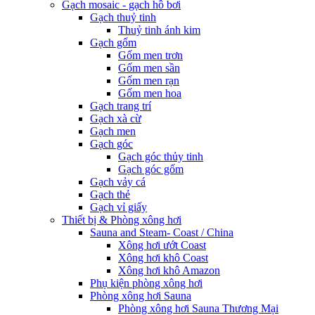
Gạch mosaic - gạch hồ bơi
Gạch thuỷ tinh
Thuỷ tinh ánh kim
Gạch gốm
Gốm men trơn
Gốm men sần
Gốm men rạn
Gốm men hoa
Gạch trang trí
Gạch xà cừ
Gạch men
Gạch góc
Gạch góc thủy tinh
Gạch góc gốm
Gạch vảy cá
Gạch thẻ
Gạch vỉ giấy
Thiết bị & Phòng xông hơi
Sauna and Steam- Coast / China
Xông hơi ướt Coast
Xông hơi khô Coast
Xông hơi khô Amazon
Phụ kiện phòng xông hơi
Phòng xông hơi Sauna
Phòng xông hơi Sauna Thương Mại