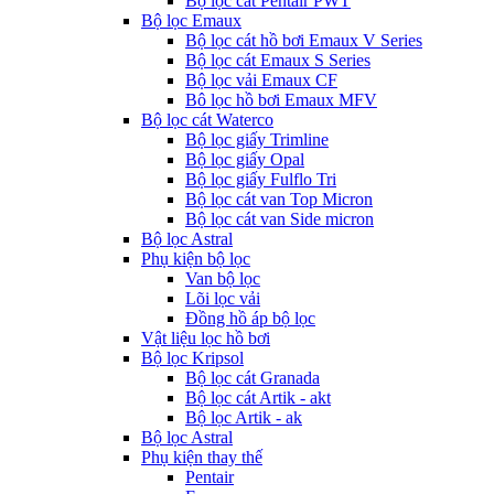
Bộ lọc cát Pentair PWT
Bộ lọc Emaux
Bộ lọc cát hồ bơi Emaux V Series
Bộ lọc cát Emaux S Series
Bộ lọc vải Emaux CF
Bô lọc hồ bơi Emaux MFV
Bộ lọc cát Waterco
Bộ lọc giấy Trimline
Bộ lọc giấy Opal
Bộ lọc giấy Fulflo Tri
Bộ lọc cát van Top Micron
Bộ lọc cát van Side micron
Bộ lọc Astral
Phụ kiện bộ lọc
Van bộ lọc
Lõi lọc vải
Đồng hồ áp bộ lọc
Vật liệu lọc hồ bơi
Bộ lọc Kripsol
Bộ lọc cát Granada
Bộ lọc cát Artik - akt
Bộ lọc Artik - ak
Bộ lọc Astral
Phụ kiện thay thế
Pentair