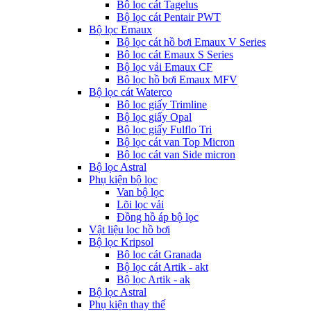
Bộ lọc cát Tagelus
Bộ lọc cát Pentair PWT
Bộ lọc Emaux
Bộ lọc cát hồ bơi Emaux V Series
Bộ lọc cát Emaux S Series
Bộ lọc vải Emaux CF
Bô lọc hồ bơi Emaux MFV
Bộ lọc cát Waterco
Bộ lọc giấy Trimline
Bộ lọc giấy Opal
Bộ lọc giấy Fulflo Tri
Bộ lọc cát van Top Micron
Bộ lọc cát van Side micron
Bộ lọc Astral
Phụ kiện bộ lọc
Van bộ lọc
Lõi lọc vải
Đồng hồ áp bộ lọc
Vật liệu lọc hồ bơi
Bộ lọc Kripsol
Bộ lọc cát Granada
Bộ lọc cát Artik - akt
Bộ lọc Artik - ak
Bộ lọc Astral
Phụ kiện thay thế