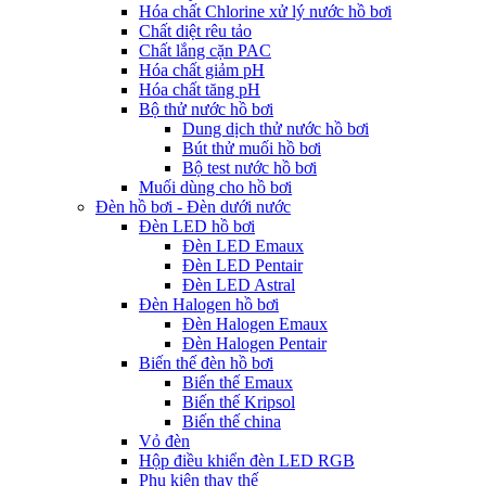
Hóa chất Chlorine xử lý nước hồ bơi
Chất diệt rêu tảo
Chất lắng cặn PAC
Hóa chất giảm pH
Hóa chất tăng pH
Bộ thử nước hồ bơi
Dung dịch thử nước hồ bơi
Bút thử muối hồ bơi
Bộ test nước hồ bơi
Muối dùng cho hồ bơi
Đèn hồ bơi - Đèn dưới nước
Đèn LED hồ bơi
Đèn LED Emaux
Đèn LED Pentair
Đèn LED Astral
Đèn Halogen hồ bơi
Đèn Halogen Emaux
Đèn Halogen Pentair
Biến thế đèn hồ bơi
Biến thế Emaux
Biến thế Kripsol
Biến thế china
Vỏ đèn
Hộp điều khiển đèn LED RGB
Phụ kiện thay thế