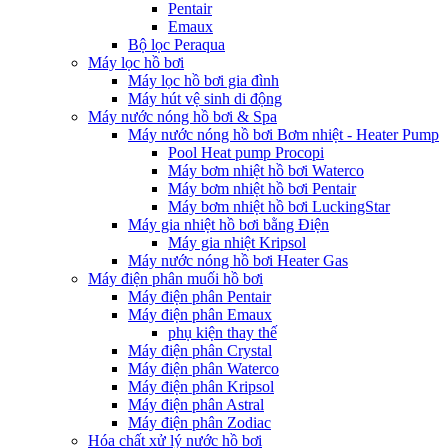
Pentair
Emaux
Bộ lọc Peraqua
Máy lọc hồ bơi
Máy lọc hồ bơi gia đình
Máy hút vệ sinh di động
Máy nước nóng hồ bơi & Spa
Máy nước nóng hồ bơi Bơm nhiệt - Heater Pump
Pool Heat pump Procopi
Máy bơm nhiệt hồ bơi Waterco
Máy bơm nhiệt hồ bơi Pentair
Máy bơm nhiệt hồ bơi LuckingStar
Máy gia nhiệt hồ bơi bằng Điện
Máy gia nhiệt Kripsol
Máy nước nóng hồ bơi Heater Gas
Máy điện phân muối hồ bơi
Máy điện phân Pentair
Máy điện phân Emaux
phụ kiện thay thế
Máy điện phân Crystal
Máy điện phân Waterco
Máy điện phân Kripsol
Máy điện phân Astral
Máy điện phân Zodiac
Hóa chất xử lý nước hồ bơi