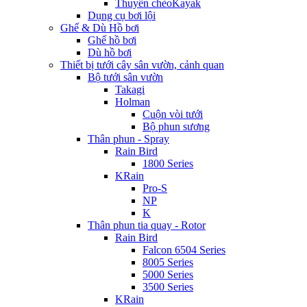
Thuyền chèoKayak
Dụng cụ bơi lội
Ghế & Dù Hồ bơi
Ghế hồ bơi
Dù hồ bơi
Thiết bị tưới cây sân vườn, cảnh quan
Bộ tưới sân vườn
Takagi
Holman
Cuộn vòi tưới
Bộ phun sương
Thân phun - Spray
Rain Bird
1800 Series
KRain
Pro-S
NP
K
Thân phun tia quay - Rotor
Rain Bird
Falcon 6504 Series
8005 Series
5000 Series
3500 Series
KRain