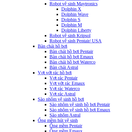
Robot vệ sinh Maytronics
Dolphin X
Dolphin Wave
Dolphin S
Dolphin M
Dolphin Liberty
Robot vệ sinh Kripsol
Robot vệ sinh Pentair/ USA
Bàn chải hồ bơi
Bàn chải hồ bơi Pentair
Bàn chải hồ bơi Emaux
Bàn chải hồ bơi Waterco
Bàn chải Astral
Vợt vớt rác hồ bơi
Vợt rác Pentair
Vợt vớt rác Emaux
Vợt rác Waterco
Vợt rác Astral
Sào nhôm vệ sinh hồ bơi
Sào nhôm vệ sinh hồ bơi Pentair
Sào nhôm vệ sinh hồ bơi Emaux
Sào nhôm Astral
Ống mềm hút vệ sinh
Ống mềm Pentair
Ống mềm Emaux