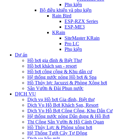
Phụ kiện
Bộ điều khiển và phụ kiện
Rain Bird
ESP-RZX Series
ESP-ME3
KRain
SiteMaster KRain
Pro LC
Phụ kiện
Dự án
Hồ bơi gia đình & Biệt Thự
Hồ bơi khách sạn - resort
Hồ bơi công cộng & Khu dân cư
Hệ thống nước nóng Hồ bơi & Spa
Hồ Thủy lực Jacuzzi & Phòng Xông hơi
Sân Vườn & Đài Phun nước
DỊCH VỤ
Dịch vụ Hồ bơi Gia đình, Biệt thự
Dịch Vụ Hồ Bơi Khách Sạn, Resort
Dịch Vụ Hồ Bơi Công Cộng, Khu Dân Cư
Hệ thống nước nóng Dân dụng & Hồ Bơi
Thi Công Sân Vườn & Hồ Cảnh Quan
Hồ Thủy Lực & Phòng xông hơi
Hệ Thống Tưới Cây Tự Động
Dịch vụ hậu mãi