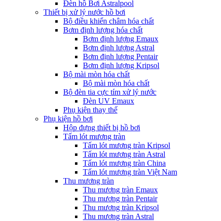
Đèn hồ Bơi Astralpool
Thiết bị xử lý nước hồ bơi
Bộ điều khiển châm hóa chất
Bơm định lượng hóa chất
Bơm định lượng Emaux
Bơm định lượng Astral
Bơm định lượng Pentair
Bơm định lượng Kripsol
Bộ mài mòn hóa chất
Bộ mài mòn hóa chất
Bộ đèn tia cực tím xử lý nước
Đèn UV Emaux
Phụ kiện thay thế
Phụ kiện hồ bơi
Hộp đựng thiết bị hồ bơi
Tấm lót mương tràn
Tấm lót mương tràn Kripsol
Tấm lót mương tràn Astral
Tấm lót mương tràn China
Tấm lót mương tràn Việt Nam
Thu mương tràn
Thu mương tràn Emaux
Thu mương tràn Pentair
Thu mương tràn Kripsol
Thu mương tràn Astral