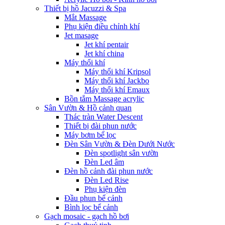
Thiết bị hồ Jacuzzi & Spa
Mắt Massage
Phụ kiện điều chỉnh khí
Jet masage
Jet khí pentair
Jet khí china
Máy thổi khí
Máy thổi khí Kripsol
Máy thổi khí Jackbo
Máy thổi khí Emaux
Bồn tắm Massage acrylic
Sân Vườn & Hồ cảnh quan
Thác tràn Water Descent
Thiết bị đài phun nước
Máy bơm bể lọc
Đèn Sân Vườn & Đèn Dưới Nước
Đèn spotlight sân vườn
Đèn Led âm
Đèn hồ cảnh đài phun nước
Đèn Led Rise
Phụ kiện đèn
Đầu phun bể cảnh
Bình lọc bể cảnh
Gạch mosaic - gạch hồ bơi