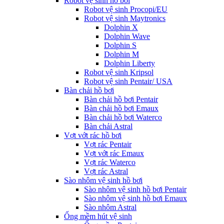
Robot vệ sinh hồ bơi
Robot vệ sinh Procopi/EU
Robot vệ sinh Maytronics
Dolphin X
Dolphin Wave
Dolphin S
Dolphin M
Dolphin Liberty
Robot vệ sinh Kripsol
Robot vệ sinh Pentair/ USA
Bàn chải hồ bơi
Bàn chải hồ bơi Pentair
Bàn chải hồ bơi Emaux
Bàn chải hồ bơi Waterco
Bàn chải Astral
Vợt vớt rác hồ bơi
Vợt rác Pentair
Vợt vớt rác Emaux
Vợt rác Waterco
Vợt rác Astral
Sào nhôm vệ sinh hồ bơi
Sào nhôm vệ sinh hồ bơi Pentair
Sào nhôm vệ sinh hồ bơi Emaux
Sào nhôm Astral
Ống mềm hút vệ sinh