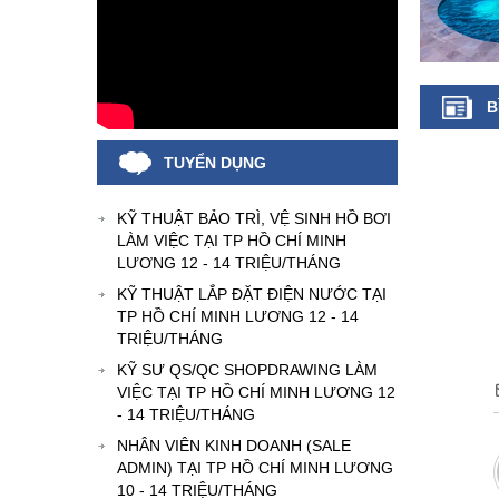
B
TUYỂN DỤNG
KỸ THUẬT BẢO TRÌ, VỆ SINH HỒ BƠI
LÀM VIỆC TẠI TP HỒ CHÍ MINH
LƯƠNG 12 - 14 TRIỆU/THÁNG
KỸ THUẬT LẮP ĐẶT ĐIỆN NƯỚC TẠI
TP HỒ CHÍ MINH LƯƠNG 12 - 14
TRIỆU/THÁNG
KỸ SƯ QS/QC SHOPDRAWING LÀM
VIỆC TẠI TP HỒ CHÍ MINH LƯƠNG 12
- 14 TRIỆU/THÁNG
NHÂN VIÊN KINH DOANH (SALE
ADMIN) TẠI TP HỒ CHÍ MINH LƯƠNG
10 - 14 TRIỆU/THÁNG