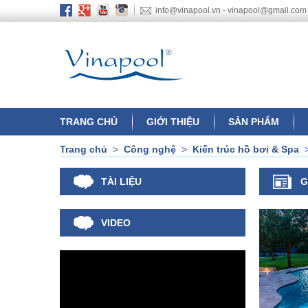
info@vinapool.vn - vinapool@gmail.com
TRANG CHỦ
GIỚI THIỆU
SẢN PHẨM
Trang chủ
>
Công nghệ
>
Kiến trúc hồ bơi & Spa
TÀI LIỆU
G
VIDEO