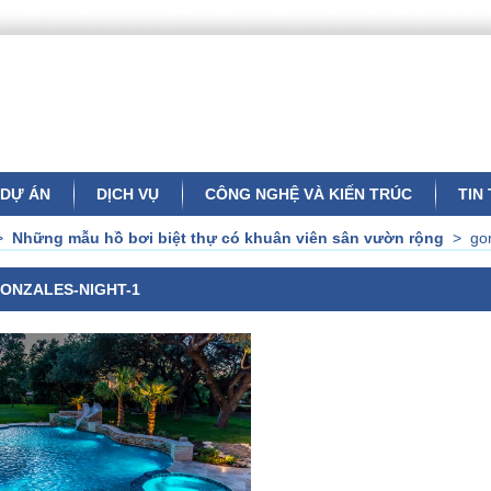
DỰ ÁN
DỊCH VỤ
CÔNG NGHỆ VÀ KIẾN TRÚC
TIN
>
Những mẫu hồ bơi biệt thự có khuân viên sân vườn rộng
>
go
ONZALES-NIGHT-1