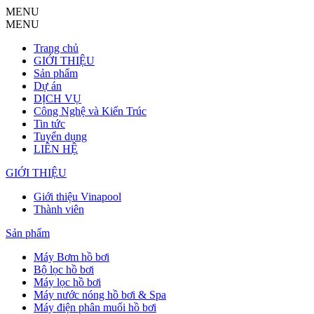
MENU
MENU
Trang chủ
GIỚI THIỆU
Sản phẩm
Dự án
DỊCH VỤ
Công Nghệ và Kiến Trúc
Tin tức
Tuyển dụng
LIÊN HỆ
GIỚI THIỆU
Giới thiệu Vinapool
Thành viên
Sản phẩm
Máy Bơm hồ bơi
Bộ lọc hồ bơi
Máy lọc hồ bơi
Máy nước nóng hồ bơi & Spa
Máy điện phân muối hồ bơi