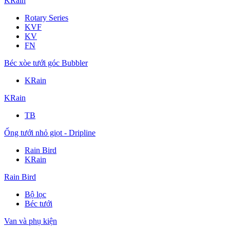
KRain
Rotary Series
KVF
KV
FN
Béc xòe tưới góc Bubbler
KRain
KRain
TB
Ống tưới nhỏ giọt - Dripline
Rain Bird
KRain
Rain Bird
Bộ lọc
Béc tưới
Van và phụ kiện