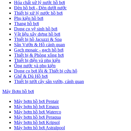
Hóa chất xử lý nước hồ bơi
Đèn hồ bơi - Đèn dưới nước
Thiết bị xử lý nước hồ bơi
Phụ kiện hồ bơi
Thang hồ bơi
Dụng cụ vệ sinh hồ bơi
Vật liệu xây dựng hồ bơi
Thiết bị hồ Jacuzzi & Spa
Sân Vườn & Hồ cảnh quan
Gạch mosaic - gạch hồ bơi
Thiết bị & Phòng xông hơi
Thiết bị điện và phụ kiện
Ống nước và phụ kiện
Dụng cụ bơi lội & Thiết bị cứu hộ
Ghế & Dù Hồ bơi
Thiết bị tưới cây sân vườn, cảnh quan
Máy Bơm hồ bơi
Máy bơm hồ bơi Pentair
Máy bơm hồ bơi Emaux
Máy bơm hồ bơi Waterco
Máy bơm hồ bơi Peraqua
Máy bơm hồ bơi Kripsol
Máy bơm hồ bơi Astralpool