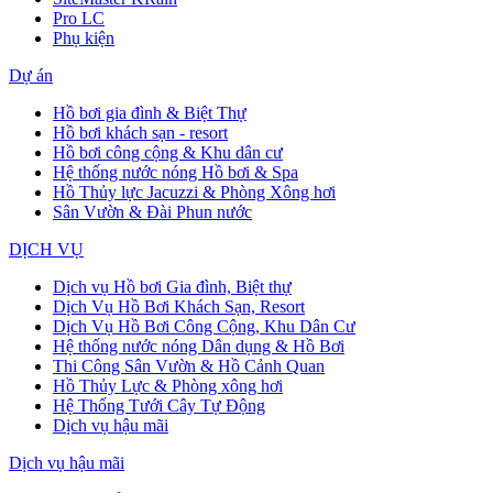
Pro LC
Phụ kiện
Dự án
Hồ bơi gia đình & Biệt Thự
Hồ bơi khách sạn - resort
Hồ bơi công cộng & Khu dân cư
Hệ thống nước nóng Hồ bơi & Spa
Hồ Thủy lực Jacuzzi & Phòng Xông hơi
Sân Vườn & Đài Phun nước
DỊCH VỤ
Dịch vụ Hồ bơi Gia đình, Biệt thự
Dịch Vụ Hồ Bơi Khách Sạn, Resort
Dịch Vụ Hồ Bơi Công Cộng, Khu Dân Cư
Hệ thống nước nóng Dân dụng & Hồ Bơi
Thi Công Sân Vườn & Hồ Cảnh Quan
Hồ Thủy Lực & Phòng xông hơi
Hệ Thống Tưới Cây Tự Động
Dịch vụ hậu mãi
Dịch vụ hậu mãi