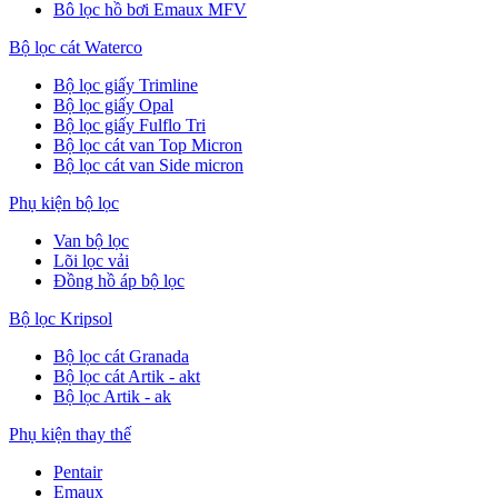
Bô lọc hồ bơi Emaux MFV
Bộ lọc cát Waterco
Bộ lọc giấy Trimline
Bộ lọc giấy Opal
Bộ lọc giấy Fulflo Tri
Bộ lọc cát van Top Micron
Bộ lọc cát van Side micron
Phụ kiện bộ lọc
Van bộ lọc
Lõi lọc vải
Đồng hồ áp bộ lọc
Bộ lọc Kripsol
Bộ lọc cát Granada
Bộ lọc cát Artik - akt
Bộ lọc Artik - ak
Phụ kiện thay thế
Pentair
Emaux