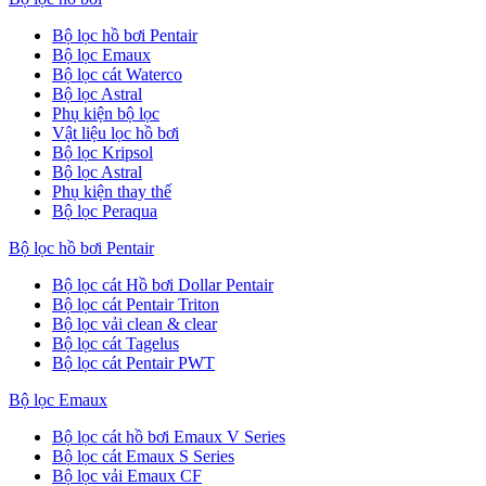
Bộ lọc hồ bơi Pentair
Bộ lọc Emaux
Bộ lọc cát Waterco
Bộ lọc Astral
Phụ kiện bộ lọc
Vật liệu lọc hồ bơi
Bộ lọc Kripsol
Bộ lọc Astral
Phụ kiện thay thế
Bộ lọc Peraqua
Bộ lọc hồ bơi Pentair
Bộ lọc cát Hồ bơi Dollar Pentair
Bộ lọc cát Pentair Triton
Bộ lọc vải clean & clear
Bộ lọc cát Tagelus
Bộ lọc cát Pentair PWT
Bộ lọc Emaux
Bộ lọc cát hồ bơi Emaux V Series
Bộ lọc cát Emaux S Series
Bộ lọc vải Emaux CF