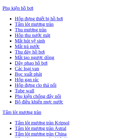
Phụ kiện hồ bơi
Hộp đựng thiết bị hồ bơi
Tấm lót mương tràn
Thu mương tràn
Hôp thu nước mặt
Mắt hút vệ sinh
Mắt trả nước
Thu đáy hồ bơi
Mắt tạo ngược dòng
Dây phao hồ bơi
Các loại van
Bục xuất phát
Hộp gạn rác
Hộp đựng clo thả nổi
Tube wall
Phụ kiện chống đẩy nổi
Bộ điều khiển mực nước
Tấm lót mương tràn
Tấm lót mương tràn Kripsol
Tấm lót mương tràn Astral
Tấm lót mương tràn China