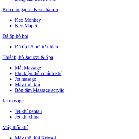
Keo dán gạch - Keo chà ron
Keo Monkey
Keo Mapei
Đá ốp hồ bơi
Đá ốp hồ bơi tự nhiên
Thiết bị hồ Jacuzzi & Spa
Mắt Massage
Phụ kiện điều chỉnh khí
Jet masage
Máy thổi khí
Bồn tắm Massage acrylic
Jet masage
Jet khí pentair
Jet khí china
Máy thổi khí
Máy thổi khí Kripsol