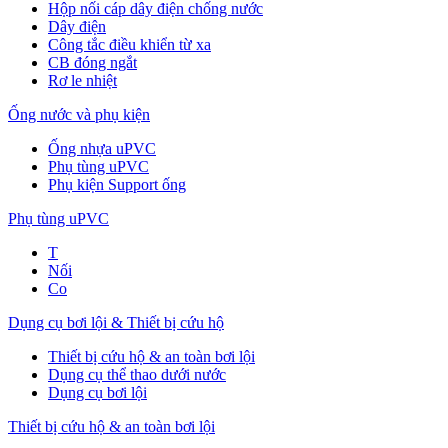
Hộp nối cáp dây điện chống nước
Dây điện
Công tắc điều khiển từ xa
CB đóng ngắt
Rơ le nhiệt
Ống nước và phụ kiện
Ống nhựa uPVC
Phụ tùng uPVC
Phụ kiện Support ống
Phụ tùng uPVC
T
Nối
Co
Dụng cụ bơi lội & Thiết bị cứu hộ
Thiết bị cứu hộ & an toàn bơi lội
Dụng cụ thể thao dưới nước
Dụng cụ bơi lội
Thiết bị cứu hộ & an toàn bơi lội