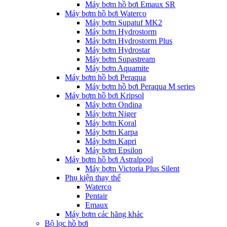
Máy bơm hồ bơi Emaux SR
Máy bơm hồ bơi Waterco
Máy bơm Supatuf MK2
Máy bơm Hydrostorm
Máy bơm Hydrostorm Plus
Máy bơm Hydrostar
Máy bơm Supastream
Máy bơm Aquamite
Máy bơm hồ bơi Peraqua
Máy bơm hồ bơi Peraqua M series
Máy bơm hồ bơi Kripsol
Máy bơm Ondina
Máy bơm Niger
Máy bơm Koral
Máy bơm Karpa
Máy bơm Kapri
Máy bơm Epsilon
Máy bơm hồ bơi Astralpool
Máy bơm Victoria Plus Silent
Phụ kiện thay thế
Waterco
Pentair
Emaux
Máy bơm các hãng khác
Bộ lọc hồ bơi