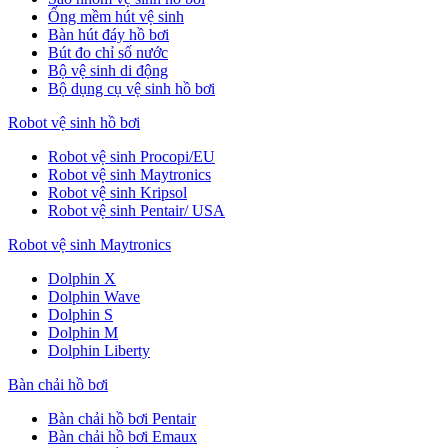
Ống mềm hút vệ sinh
Bàn hút đáy hồ bơi
Bút đo chỉ số nước
Bộ vệ sinh di động
Bộ dụng cụ vệ sinh hồ bơi
Robot vệ sinh hồ bơi
Robot vệ sinh Procopi/EU
Robot vệ sinh Maytronics
Robot vệ sinh Kripsol
Robot vệ sinh Pentair/ USA
Robot vệ sinh Maytronics
Dolphin X
Dolphin Wave
Dolphin S
Dolphin M
Dolphin Liberty
Bàn chải hồ bơi
Bàn chải hồ bơi Pentair
Bàn chải hồ bơi Emaux