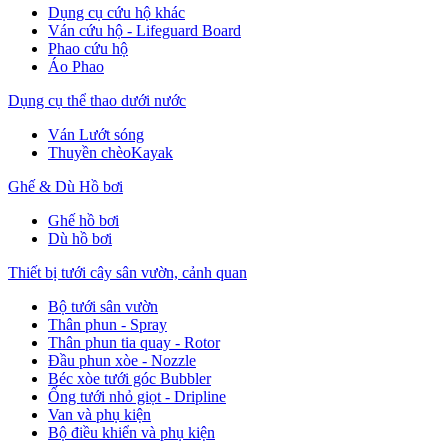
Dụng cụ cứu hộ khác
Ván cứu hộ - Lifeguard Board
Phao cứu hộ
Áo Phao
Dụng cụ thể thao dưới nước
Ván Lướt sóng
Thuyền chèoKayak
Ghế & Dù Hồ bơi
Ghế hồ bơi
Dù hồ bơi
Thiết bị tưới cây sân vườn, cảnh quan
Bộ tưới sân vườn
Thân phun - Spray
Thân phun tia quay - Rotor
Đầu phun xòe - Nozzle
Béc xòe tưới góc Bubbler
Ống tưới nhỏ giọt - Dripline
Van và phụ kiện
Bộ điều khiển và phụ kiện