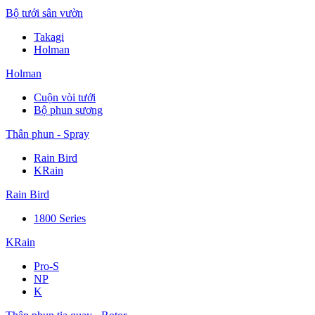
Bộ tưới sân vườn
Takagi
Holman
Holman
Cuộn vòi tưới
Bộ phun sương
Thân phun - Spray
Rain Bird
KRain
Rain Bird
1800 Series
KRain
Pro-S
NP
K