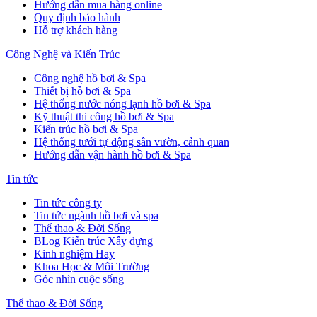
Hướng dẫn mua hàng online
Quy định bảo hành
Hỗ trợ khách hàng
Công Nghệ và Kiến Trúc
Công nghệ hồ bơi & Spa
Thiết bị hồ bơi & Spa
Hệ thống nước nóng lạnh hồ bơi & Spa
Kỹ thuật thi công hồ bơi & Spa
Kiến trúc hồ bơi & Spa
Hệ thống tưới tự động sân vườn, cảnh quan
Hướng dẫn vận hành hồ bơi & Spa
Tin tức
Tin tức công ty
Tin tức ngành hồ bơi và spa
Thể thao & Đời Sống
BLog Kiến trúc Xây dựng
Kinh nghiệm Hay
Khoa Học & Môi Trường
Góc nhìn cuộc sống
Thể thao & Đời Sống