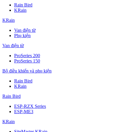
Rain Bird
KRain
KRain
Van điện từ
Phụ kiện
Van điện từ
ProSeries 200
ProSeries 150
Bộ điều khiển và phụ kiện
Rain Bird
KRain
Rain Bird
ESP-RZX Series
ESP-ME3
KRain
SiteMaster KRain