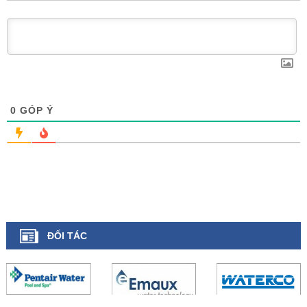
0
GÓP Ý
ĐỐI TÁC