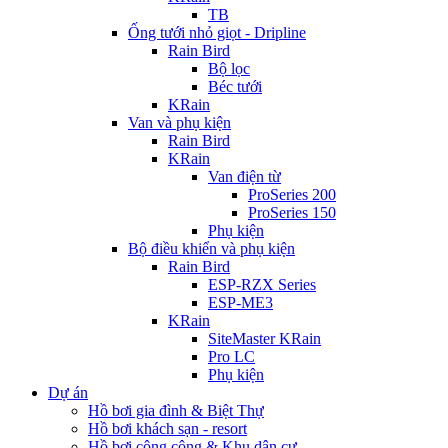
TB
Ống tưới nhỏ giọt - Dripline
Rain Bird
Bộ lọc
Béc tưới
KRain
Van và phụ kiện
Rain Bird
KRain
Van điện từ
ProSeries 200
ProSeries 150
Phụ kiện
Bộ điều khiển và phụ kiện
Rain Bird
ESP-RZX Series
ESP-ME3
KRain
SiteMaster KRain
Pro LC
Phụ kiện
Dự án
Hồ bơi gia đình & Biệt Thự
Hồ bơi khách sạn - resort
Hồ bơi công cộng & Khu dân cư