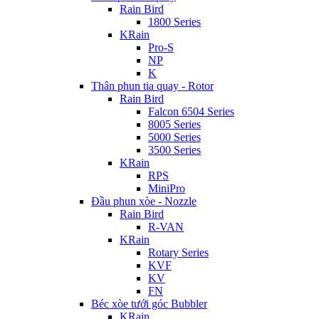
Rain Bird
1800 Series
KRain
Pro-S
NP
K
Thân phun tia quay - Rotor
Rain Bird
Falcon 6504 Series
8005 Series
5000 Series
3500 Series
KRain
RPS
MiniPro
Đầu phun xòe - Nozzle
Rain Bird
R-VAN
KRain
Rotary Series
KVF
KV
FN
Béc xòe tưới góc Bubbler
KRain