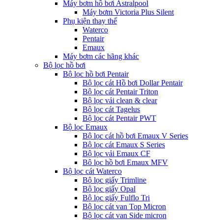
Máy bơm hồ bơi Astralpool
Máy bơm Victoria Plus Silent
Phụ kiện thay thế
Waterco
Pentair
Emaux
Máy bơm các hãng khác
Bộ lọc hồ bơi
Bộ lọc hồ bơi Pentair
Bộ lọc cát Hồ bơi Dollar Pentair
Bộ lọc cát Pentair Triton
Bộ lọc vải clean & clear
Bộ lọc cát Tagelus
Bộ lọc cát Pentair PWT
Bộ lọc Emaux
Bộ lọc cát hồ bơi Emaux V Series
Bộ lọc cát Emaux S Series
Bộ lọc vải Emaux CF
Bô lọc hồ bơi Emaux MFV
Bộ lọc cát Waterco
Bộ lọc giấy Trimline
Bộ lọc giấy Opal
Bộ lọc giấy Fulflo Tri
Bộ lọc cát van Top Micron
Bộ lọc cát van Side micron