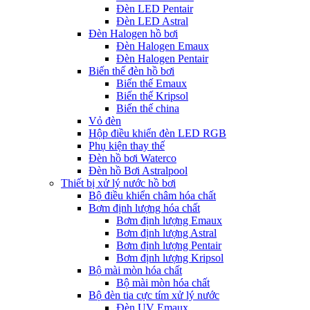
Đèn LED Pentair
Đèn LED Astral
Đèn Halogen hồ bơi
Đèn Halogen Emaux
Đèn Halogen Pentair
Biến thế đèn hồ bơi
Biến thế Emaux
Biến thế Kripsol
Biến thế china
Vỏ đèn
Hộp điều khiển đèn LED RGB
Phụ kiện thay thế
Đèn hồ bơi Waterco
Đèn hồ Bơi Astralpool
Thiết bị xử lý nước hồ bơi
Bộ điều khiển châm hóa chất
Bơm định lượng hóa chất
Bơm định lượng Emaux
Bơm định lượng Astral
Bơm định lượng Pentair
Bơm định lượng Kripsol
Bộ mài mòn hóa chất
Bộ mài mòn hóa chất
Bộ đèn tia cực tím xử lý nước
Đèn UV Emaux