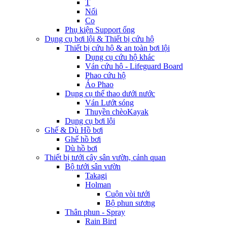
T
Nối
Co
Phụ kiện Support ống
Dụng cụ bơi lội & Thiết bị cứu hộ
Thiết bị cứu hộ & an toàn bơi lội
Dụng cụ cứu hộ khác
Ván cứu hộ - Lifeguard Board
Phao cứu hộ
Áo Phao
Dụng cụ thể thao dưới nước
Ván Lướt sóng
Thuyền chèoKayak
Dụng cụ bơi lội
Ghế & Dù Hồ bơi
Ghế hồ bơi
Dù hồ bơi
Thiết bị tưới cây sân vườn, cảnh quan
Bộ tưới sân vườn
Takagi
Holman
Cuộn vòi tưới
Bộ phun sương
Thân phun - Spray
Rain Bird