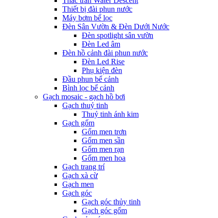
Thác tràn Water Descent
Thiết bị đài phun nước
Máy bơm bể lọc
Đèn Sân Vườn & Đèn Dưới Nước
Đèn spotlight sân vườn
Đèn Led âm
Đèn hồ cảnh đài phun nước
Đèn Led Rise
Phụ kiện đèn
Đầu phun bể cảnh
Bình lọc bể cảnh
Gạch mosaic - gạch hồ bơi
Gạch thuỷ tinh
Thuỷ tinh ánh kim
Gạch gốm
Gốm men trơn
Gốm men sần
Gốm men rạn
Gốm men hoa
Gạch trang trí
Gạch xà cừ
Gạch men
Gạch góc
Gạch góc thủy tinh
Gạch góc gốm