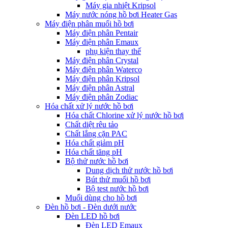
Máy gia nhiệt Kripsol
Máy nước nóng hồ bơi Heater Gas
Máy điện phân muối hồ bơi
Máy điện phân Pentair
Máy điện phân Emaux
phụ kiện thay thế
Máy điện phân Crystal
Máy điện phân Waterco
Máy điện phân Kripsol
Máy điện phân Astral
Máy điện phân Zodiac
Hóa chất xử lý nước hồ bơi
Hóa chất Chlorine xử lý nước hồ bơi
Chất diệt rêu tảo
Chất lắng cặn PAC
Hóa chất giảm pH
Hóa chất tăng pH
Bộ thử nước hồ bơi
Dung dịch thử nước hồ bơi
Bút thử muối hồ bơi
Bộ test nước hồ bơi
Muối dùng cho hồ bơi
Đèn hồ bơi - Đèn dưới nước
Đèn LED hồ bơi
Đèn LED Emaux