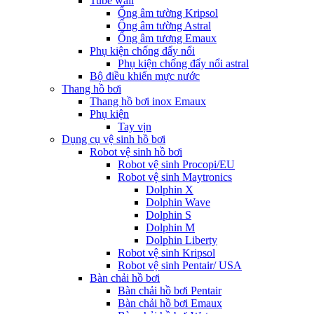
Tube wall
Ống âm tường Kripsol
Ống âm tường Astral
Ống âm tương Emaux
Phụ kiện chống đẩy nổi
Phụ kiện chống đẩy nổi astral
Bộ điều khiển mực nước
Thang hồ bơi
Thang hồ bơi inox Emaux
Phụ kiện
Tay vịn
Dụng cụ vệ sinh hồ bơi
Robot vệ sinh hồ bơi
Robot vệ sinh Procopi/EU
Robot vệ sinh Maytronics
Dolphin X
Dolphin Wave
Dolphin S
Dolphin M
Dolphin Liberty
Robot vệ sinh Kripsol
Robot vệ sinh Pentair/ USA
Bàn chải hồ bơi
Bàn chải hồ bơi Pentair
Bàn chải hồ bơi Emaux