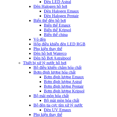
Đèn LED Astral
Đèn Halogen hồ bơi
Đèn Halogen Emaux
Đèn Halogen Pentair
Biến thế đèn hồ bơi
Biến thế Emaux
Biến thế Kripsol
Biến thế china
Vỏ đèn
Hộp điều khiển đèn LED RGB
Phụ kiện thay thế
Đèn hồ bơi Waterco
Đèn hồ Bơi Astralpool
Thiết bị xử lý nước hồ bơi
Bộ điều khiển châm hóa chất
Bơm định lượng hóa chất
Bơm định lượng Emaux
Bơm định lượng Astral
Bơm định lượng Pentair
Bơm định lượng Kripsol
Bộ mài mòn hóa chất
Bộ mài mòn hóa chất
Bộ đèn tia cực tím xử lý nước
Đèn UV Emaux
Phụ kiện thay thế