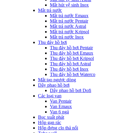
Mắt hút vệ sinh Inox
Mắt trả nước
Mắt trả nước Emaux
Mắt trả nước Pentair
Mắt trả nước Astral
Mắt trả nước Kripsol
Mắt trả nước Inox
Thu đáy hồ bơi
Thu đáy hồ bơi Pentair
Thu đáy hồ bơi Emaux
Thu đáy hồ bơi Kripsol
Thu đáy hồ bơi Astral
Thu đáy hồ bơi Inox
Thu đáy hồ bơi Waterco
Mắt tạo ngược dòng
Dây phao hồ bơi
Dây phao hồ bơi Dofi
Các loại van
Van Pentair
Van Emaux
Van 6 ngả
Bục xuất phát
Hộp gạn rác
Hộp đựng clo thả nổi