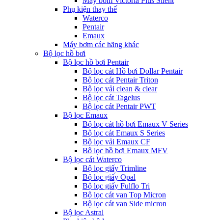
Máy bơm Victoria Plus Silent
Phụ kiện thay thế
Waterco
Pentair
Emaux
Máy bơm các hãng khác
Bộ lọc hồ bơi
Bộ lọc hồ bơi Pentair
Bộ lọc cát Hồ bơi Dollar Pentair
Bộ lọc cát Pentair Triton
Bộ lọc vải clean & clear
Bộ lọc cát Tagelus
Bộ lọc cát Pentair PWT
Bộ lọc Emaux
Bộ lọc cát hồ bơi Emaux V Series
Bộ lọc cát Emaux S Series
Bộ lọc vải Emaux CF
Bô lọc hồ bơi Emaux MFV
Bộ lọc cát Waterco
Bộ lọc giấy Trimline
Bộ lọc giấy Opal
Bộ lọc giấy Fulflo Tri
Bộ lọc cát van Top Micron
Bộ lọc cát van Side micron
Bộ lọc Astral