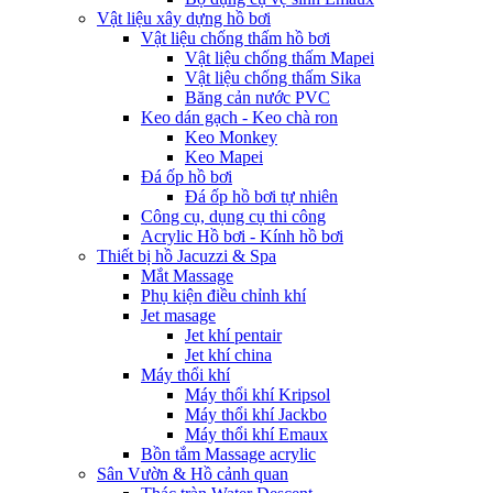
Vật liệu xây dựng hồ bơi
Vật liệu chống thấm hồ bơi
Vật liệu chống thấm Mapei
Vật liệu chống thấm Sika
Băng cản nước PVC
Keo dán gạch - Keo chà ron
Keo Monkey
Keo Mapei
Đá ốp hồ bơi
Đá ốp hồ bơi tự nhiên
Công cụ, dụng cụ thi công
Acrylic Hồ bơi - Kính hồ bơi
Thiết bị hồ Jacuzzi & Spa
Mắt Massage
Phụ kiện điều chỉnh khí
Jet masage
Jet khí pentair
Jet khí china
Máy thổi khí
Máy thổi khí Kripsol
Máy thổi khí Jackbo
Máy thổi khí Emaux
Bồn tắm Massage acrylic
Sân Vườn & Hồ cảnh quan