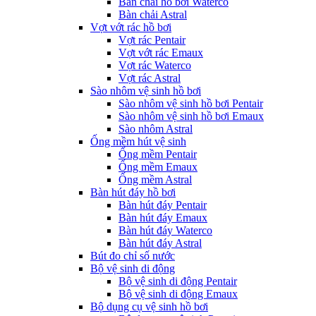
Bàn chải hồ bơi Waterco
Bàn chải Astral
Vợt vớt rác hồ bơi
Vợt rác Pentair
Vợt vớt rác Emaux
Vợt rác Waterco
Vợt rác Astral
Sào nhôm vệ sinh hồ bơi
Sào nhôm vệ sinh hồ bơi Pentair
Sào nhôm vệ sinh hồ bơi Emaux
Sào nhôm Astral
Ống mềm hút vệ sinh
Ống mềm Pentair
Ống mềm Emaux
Ống mềm Astral
Bàn hút đáy hồ bơi
Bàn hút đáy Pentair
Bàn hút đáy Emaux
Bàn hút đáy Waterco
Bàn hút đáy Astral
Bút đo chỉ số nước
Bộ vệ sinh di động
Bộ vệ sinh di động Pentair
Bộ vệ sinh di động Emaux
Bộ dụng cụ vệ sinh hồ bơi