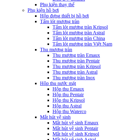
Phụ kiện thay thế
Phụ kiện hồ bơi
Hộp đựng thiết bị hồ bơi
Tấm lót mương tràn
Tấm lót mương tràn Kripsol
Tấm lót mương tràn Astral
Tấm lót mương tràn China
Tấm lót mương tràn Việt Nam
Thu mương tràn
Thu mương tràn Emaux
Thu mương tràn Pentair
Thu mương tràn Kripsol
Thu mương tràn Astral
Thu mương tràn Inox
Hôp thu nước mặt
Hộp thu Emaux
Hộp thu Pentair
Hộp thu Kripsol
Hộp thu Astral
Hộp thu Waterco
Mắt hút vệ sinh
Mắt hút vệ sinh Emaux
Mắt hút vệ sinh Pentair
Mắt hút vệ sinh Kripsol
Mắt hút vệ sinh Astral