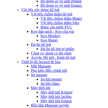
Bộ dụng cụ vệ sinh Pentair
Bộ dụng cụ vệ sinh Emaux
Vật liệu xây dựng hồ bơi
Vật liệu chống thấm hồ bơi
Vật liệu chống thấm Mapei
Vật liệu chống thấm Sika
Băng cản nước PVC
Keo dán gạch - Keo chà ron
Keo Monkey
Keo Mapei
Đá ốp hồ bơi
Đá ốp hồ bơi tự nhiên
Công cụ, dụng cụ thi công
Acrylic Hồ bơi - Kính hồ bơi
Thiết bị hồ Jacuzzi & Spa
Mắt Massage
Phụ kiện điều chỉnh khí
Jet masage
Jet khí pentair
Jet khí china
Máy thổi khí
Máy thổi khí Kripsol
Máy thổi khí Jackbo
Máy thổi khí Emaux
Bồn tắm Massage acrylic