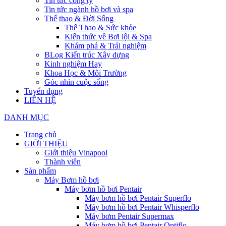
Tin tức công ty
Tin tức ngành hồ bơi và spa
Thể thao & Đời Sống
Thể Thao & Sức khỏe
Kiến thức về Bơi lội & Spa
Khám phá & Trải nghiệm
BLog Kiến trúc Xây dựng
Kinh nghiệm Hay
Khoa Học & Môi Trường
Góc nhìn cuộc sống
Tuyển dụng
LIÊN HỆ
DANH MỤC
Trang chủ
GIỚI THIỆU
Giới thiệu Vinapool
Thành viên
Sản phẩm
Máy Bơm hồ bơi
Máy bơm hồ bơi Pentair
Máy bơm hồ bơi Pentair Superflo
Máy bơm hồ bơi Pentair Whisperflo
Máy bơm Pentair Supermax
Máy bơm hồ bơi Pentair Optiflo