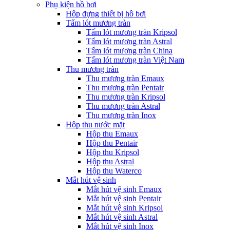
Phụ kiện hồ bơi
Hộp đựng thiết bị hồ bơi
Tấm lót mương tràn
Tấm lót mương tràn Kripsol
Tấm lót mương tràn Astral
Tấm lót mương tràn China
Tấm lót mương tràn Việt Nam
Thu mương tràn
Thu mương tràn Emaux
Thu mương tràn Pentair
Thu mương tràn Kripsol
Thu mương tràn Astral
Thu mương tràn Inox
Hôp thu nước mặt
Hộp thu Emaux
Hộp thu Pentair
Hộp thu Kripsol
Hộp thu Astral
Hộp thu Waterco
Mắt hút vệ sinh
Mắt hút vệ sinh Emaux
Mắt hút vệ sinh Pentair
Mắt hút vệ sinh Kripsol
Mắt hút vệ sinh Astral
Mắt hút vệ sinh Inox