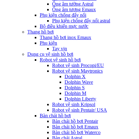
Ống âm tường Astral
Ống âm tương Emaux
Phụ kiện chống đẩy nổi
Phụ kiện chống đẩy nổi astral
Bộ điều khiển mực nước
Thang hồ bơi
Thang hồ bơi inox Emaux
Phụ kiện
Tay vịn
Dụng cụ vệ sinh hồ bơi
Robot vệ sinh hồ bơi
Robot vệ sinh Procopi/EU
Robot vệ sinh Maytronics
Dolphin X
Dolphin Wave
Dolphin S
Dolphin M
Dolphin Liberty
Robot vệ sinh Kripsol
Robot vệ sinh Pentair/ USA
Bàn chải hồ bơi
Bàn chải hồ bơi Pentair
Bàn chải hồ bơi Emaux
Bàn chải hồ bơi Waterco
Bàn chải Astral