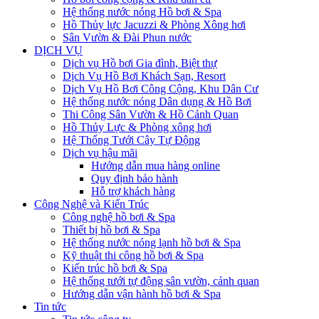
Hệ thống nước nóng Hồ bơi & Spa
Hồ Thủy lực Jacuzzi & Phòng Xông hơi
Sân Vườn & Đài Phun nước
DỊCH VỤ
Dịch vụ Hồ bơi Gia đình, Biệt thự
Dịch Vụ Hồ Bơi Khách Sạn, Resort
Dịch Vụ Hồ Bơi Công Cộng, Khu Dân Cư
Hệ thống nước nóng Dân dụng & Hồ Bơi
Thi Công Sân Vườn & Hồ Cảnh Quan
Hồ Thủy Lực & Phòng xông hơi
Hệ Thống Tưới Cây Tự Động
Dịch vụ hậu mãi
Hướng dẫn mua hàng online
Quy định bảo hành
Hỗ trợ khách hàng
Công Nghệ và Kiến Trúc
Công nghệ hồ bơi & Spa
Thiết bị hồ bơi & Spa
Hệ thống nước nóng lạnh hồ bơi & Spa
Kỹ thuật thi công hồ bơi & Spa
Kiến trúc hồ bơi & Spa
Hệ thống tưới tự động sân vườn, cảnh quan
Hướng dẫn vận hành hồ bơi & Spa
Tin tức