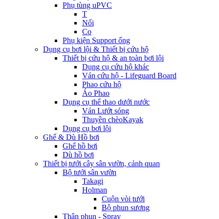
Phụ tùng uPVC
T
Nối
Co
Phụ kiện Support ống
Dụng cụ bơi lội & Thiết bị cứu hộ
Thiết bị cứu hộ & an toàn bơi lội
Dụng cụ cứu hộ khác
Ván cứu hộ - Lifeguard Board
Phao cứu hộ
Áo Phao
Dụng cụ thể thao dưới nước
Ván Lướt sóng
Thuyền chèoKayak
Dụng cụ bơi lội
Ghế & Dù Hồ bơi
Ghế hồ bơi
Dù hồ bơi
Thiết bị tưới cây sân vườn, cảnh quan
Bộ tưới sân vườn
Takagi
Holman
Cuộn vòi tưới
Bộ phun sương
Thân phun - Spray