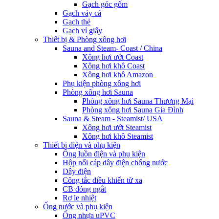
Gạch góc gốm
Gạch vảy cá
Gạch thẻ
Gạch vỉ giấy
Thiết bị & Phòng xông hơi
Sauna and Steam- Coast / China
Xông hơi ướt Coast
Xông hơi khô Coast
Xông hơi khô Amazon
Phụ kiện phòng xông hơi
Phòng xông hơi Sauna
Phòng xông hơi Sauna Thương Mại
Phòng xông hơi Sauna Gia Đình
Sauna & Steam - Steamist/ USA
Xông hơi ướt Steamist
Xông hơi khô Steamist
Thiết bị điện và phụ kiện
Ống luồn điện và phụ kiện
Hộp nối cáp dây điện chống nước
Dây điện
Công tắc điều khiển từ xa
CB đóng ngắt
Rơ le nhiệt
Ống nước và phụ kiện
Ống nhựa uPVC