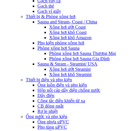
Gạch vảy cá
Gạch thẻ
Gạch vỉ giấy
Thiết bị & Phòng xông hơi
Sauna and Steam- Coast / China
Xông hơi ướt Coast
Xông hơi khô Coast
Xông hơi khô Amazon
Phụ kiện phòng xông hơi
Phòng xông hơi Sauna
Phòng xông hơi Sauna Thương Mại
Phòng xông hơi Sauna Gia Đình
Sauna & Steam - Steamist/ USA
Xông hơi ướt Steamist
Xông hơi khô Steamist
Thiết bị điện và phụ kiện
Ống luồn điện và phụ kiện
Hộp nối cáp dây điện chống nước
Dây điện
Công tắc điều khiển từ xa
CB đóng ngắt
Rơ le nhiệt
Ống nước và phụ kiện
Ống nhựa uPVC
Phụ tùng uPVC