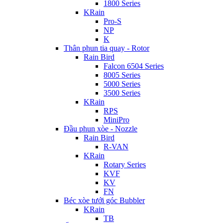
1800 Series
KRain
Pro-S
NP
K
Thân phun tia quay - Rotor
Rain Bird
Falcon 6504 Series
8005 Series
5000 Series
3500 Series
KRain
RPS
MiniPro
Đầu phun xòe - Nozzle
Rain Bird
R-VAN
KRain
Rotary Series
KVF
KV
FN
Béc xòe tưới góc Bubbler
KRain
TB