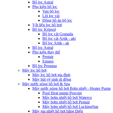
Bộ lọc Astral
Phụ kiện bộ lọc
Van bộ lọc
Lõi lọc vải
Đồng hồ áp bộ lọc
Vật liệu lọc hồ bơi
Bộ lọc Kripsol
Bộ lọc cát Granada
Bộ lọc cát Artik - akt
Bộ lọc Artik - ak
Bộ lọc Astral
Phụ kiện thay thế
Pentair
Emaux
Bộ lọc Peraqua
Máy lọc hồ bơi
Máy lọc hồ bơi gia đình
Máy hút vệ sinh di động
Máy nước nóng hồ bơi & Spa
Máy nước nóng hồ bơi Bơm nhiệt - Heater Pump
Pool Heat pump Procopi
Máy bơm nhiệt hồ bơi Waterco
Máy bơm nhiệt hồ bơi Pentair
Máy bơm nhiệt hồ bơi LuckingStar
Máy gia nhiệt hồ bơi bằng Điện