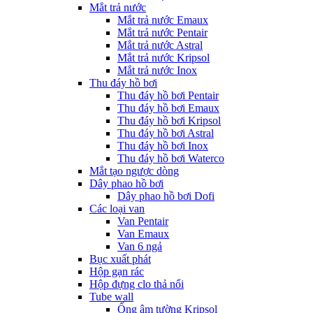
Mắt trả nước
Mắt trả nước Emaux
Mắt trả nước Pentair
Mắt trả nước Astral
Mắt trả nước Kripsol
Mắt trả nước Inox
Thu đáy hồ bơi
Thu đáy hồ bơi Pentair
Thu đáy hồ bơi Emaux
Thu đáy hồ bơi Kripsol
Thu đáy hồ bơi Astral
Thu đáy hồ bơi Inox
Thu đáy hồ bơi Waterco
Mắt tạo ngược dòng
Dây phao hồ bơi
Dây phao hồ bơi Dofi
Các loại van
Van Pentair
Van Emaux
Van 6 ngả
Bục xuất phát
Hộp gạn rác
Hộp đựng clo thả nổi
Tube wall
Ống âm tường Kripsol