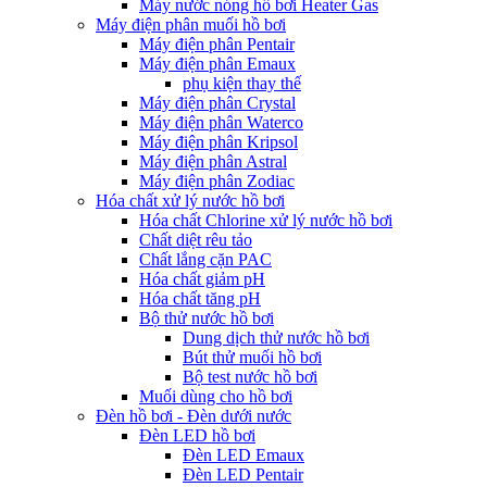
Máy nước nóng hồ bơi Heater Gas
Máy điện phân muối hồ bơi
Máy điện phân Pentair
Máy điện phân Emaux
phụ kiện thay thế
Máy điện phân Crystal
Máy điện phân Waterco
Máy điện phân Kripsol
Máy điện phân Astral
Máy điện phân Zodiac
Hóa chất xử lý nước hồ bơi
Hóa chất Chlorine xử lý nước hồ bơi
Chất diệt rêu tảo
Chất lắng cặn PAC
Hóa chất giảm pH
Hóa chất tăng pH
Bộ thử nước hồ bơi
Dung dịch thử nước hồ bơi
Bút thử muối hồ bơi
Bộ test nước hồ bơi
Muối dùng cho hồ bơi
Đèn hồ bơi - Đèn dưới nước
Đèn LED hồ bơi
Đèn LED Emaux
Đèn LED Pentair