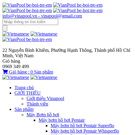
info@vinapool.vn - vinapool@gmail.com
22 Nguyễn Bỉnh Khiêm, Phường Hạnh Thông, Thành phố Hồ Chí
Minh, Việt Nam
Giỏ hàng
0969 349 499
Giỏ hàng :
0
Sản phẩm
Trang chủ
GIỚI THIỆU
Giới thiệu Vinapool
Thành viên
Sản phẩm
Máy Bơm hồ bơi
Máy bơm hồ bơi Pentair
Máy bơm hồ bơi Pentair Superflo
Máy bơm hồ bơi Pentair Whisperflo