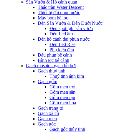
Sân Vườn & Hồ cảnh quan
Thác tràn Water Descent
Thiết bị đài phun nước
Máy bơm bể lọc
Đèn Sân Vườn & Đèn Dưới Nước
Đèn spotlight sân vườn
Đèn Led âm
Đèn hồ cảnh đài phun nước
Đèn Led Rise
Phụ kiện đèn
Đầu phun bể cảnh
Bình lọc bể cảnh
Gạch mosaic - gạch hồ bơi
Gạch thuỷ tinh
Thuỷ tinh ánh kim
Gạch gốm
Gốm men trơn
Gốm men sần
Gốm men rạn
Gốm men hoa
Gạch trang trí
Gạch xà cừ
Gạch men
Gạch góc
Gạch góc thủy tinh