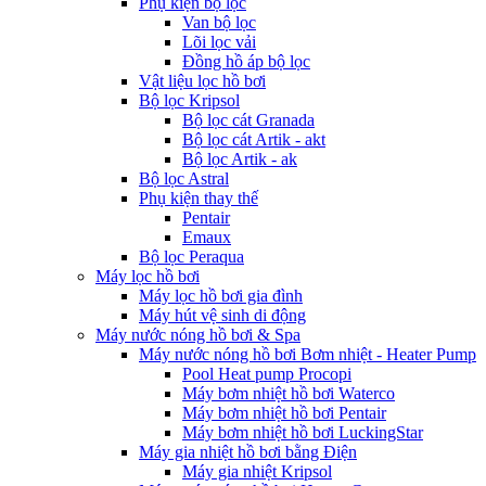
Phụ kiện bộ lọc
Van bộ lọc
Lõi lọc vải
Đồng hồ áp bộ lọc
Vật liệu lọc hồ bơi
Bộ lọc Kripsol
Bộ lọc cát Granada
Bộ lọc cát Artik - akt
Bộ lọc Artik - ak
Bộ lọc Astral
Phụ kiện thay thế
Pentair
Emaux
Bộ lọc Peraqua
Máy lọc hồ bơi
Máy lọc hồ bơi gia đình
Máy hút vệ sinh di động
Máy nước nóng hồ bơi & Spa
Máy nước nóng hồ bơi Bơm nhiệt - Heater Pump
Pool Heat pump Procopi
Máy bơm nhiệt hồ bơi Waterco
Máy bơm nhiệt hồ bơi Pentair
Máy bơm nhiệt hồ bơi LuckingStar
Máy gia nhiệt hồ bơi bằng Điện
Máy gia nhiệt Kripsol