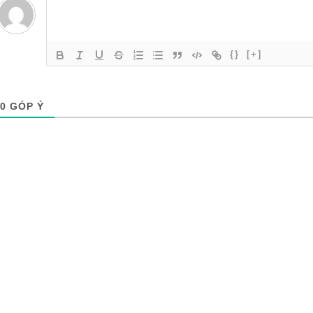
{}
[+]
0
GÓP Ý