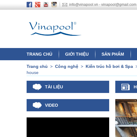
info@vinapool.vn - vinapool@gmail.com
TRANG CHỦ
GIỚI THIỆU
SẢN PHẨM
Trang chủ
>
Công nghệ
>
Kiến trúc hồ bơi & Spa
house
TÀI LIỆU
H
VIDEO