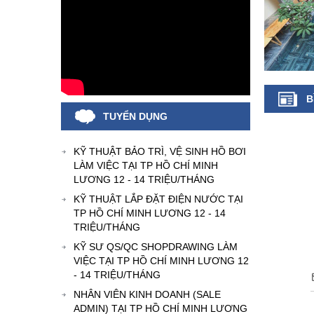
B
TUYỂN DỤNG
KỸ THUẬT BẢO TRÌ, VỆ SINH HỒ BƠI
LÀM VIỆC TẠI TP HỒ CHÍ MINH
LƯƠNG 12 - 14 TRIỆU/THÁNG
KỸ THUẬT LẮP ĐẶT ĐIỆN NƯỚC TẠI
TP HỒ CHÍ MINH LƯƠNG 12 - 14
TRIỆU/THÁNG
KỸ SƯ QS/QC SHOPDRAWING LÀM
VIỆC TẠI TP HỒ CHÍ MINH LƯƠNG 12
- 14 TRIỆU/THÁNG
NHÂN VIÊN KINH DOANH (SALE
ADMIN) TẠI TP HỒ CHÍ MINH LƯƠNG