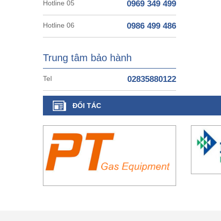
Hotline 05
0969 349 499
Hotline 06
0986 499 486
Trung tâm bảo hành
Tel
02835880122
ĐỐI TÁC
CÔNG TY TM XD HỒ BƠI VINA - VINAPOO