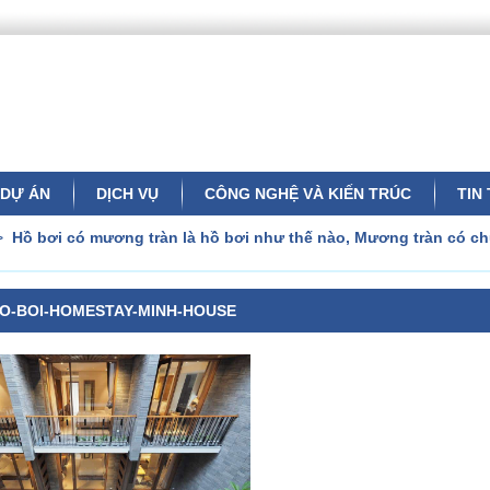
DỰ ÁN
DỊCH VỤ
CÔNG NGHỆ VÀ KIẾN TRÚC
TIN
>
Hồ bơi có mương tràn là hồ bơi như thế nào, Mương tràn có ch
O-BOI-HOMESTAY-MINH-HOUSE