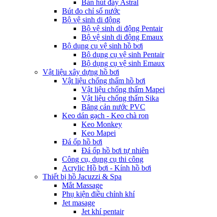
Bàn hút đáy Astral
Bút đo chỉ số nước
Bộ vệ sinh di động
Bộ vệ sinh di động Pentair
Bộ vệ sinh di động Emaux
Bộ dụng cụ vệ sinh hồ bơi
Bộ dụng cụ vệ sinh Pentair
Bộ dụng cụ vệ sinh Emaux
Vật liệu xây dựng hồ bơi
Vật liệu chống thấm hồ bơi
Vật liệu chống thấm Mapei
Vật liệu chống thấm Sika
Băng cản nước PVC
Keo dán gạch - Keo chà ron
Keo Monkey
Keo Mapei
Đá ốp hồ bơi
Đá ốp hồ bơi tự nhiên
Công cụ, dụng cụ thi công
Acrylic Hồ bơi - Kính hồ bơi
Thiết bị hồ Jacuzzi & Spa
Mắt Massage
Phụ kiện điều chỉnh khí
Jet masage
Jet khí pentair