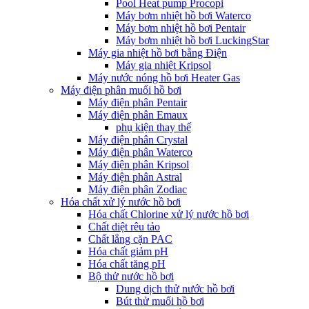
Pool Heat pump Procopi
Máy bơm nhiệt hồ bơi Waterco
Máy bơm nhiệt hồ bơi Pentair
Máy bơm nhiệt hồ bơi LuckingStar
Máy gia nhiệt hồ bơi bằng Điện
Máy gia nhiệt Kripsol
Máy nước nóng hồ bơi Heater Gas
Máy điện phân muối hồ bơi
Máy điện phân Pentair
Máy điện phân Emaux
phụ kiện thay thế
Máy điện phân Crystal
Máy điện phân Waterco
Máy điện phân Kripsol
Máy điện phân Astral
Máy điện phân Zodiac
Hóa chất xử lý nước hồ bơi
Hóa chất Chlorine xử lý nước hồ bơi
Chất diệt rêu tảo
Chất lắng cặn PAC
Hóa chất giảm pH
Hóa chất tăng pH
Bộ thử nước hồ bơi
Dung dịch thử nước hồ bơi
Bút thử muối hồ bơi