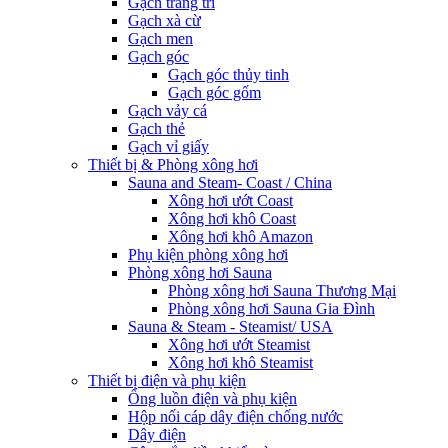
Gạch trang trí
Gạch xà cừ
Gạch men
Gạch góc
Gạch góc thủy tinh
Gạch góc gốm
Gạch vảy cá
Gạch thẻ
Gạch vỉ giấy
Thiết bị & Phòng xông hơi
Sauna and Steam- Coast / China
Xông hơi ướt Coast
Xông hơi khô Coast
Xông hơi khô Amazon
Phụ kiện phòng xông hơi
Phòng xông hơi Sauna
Phòng xông hơi Sauna Thương Mại
Phòng xông hơi Sauna Gia Đình
Sauna & Steam - Steamist/ USA
Xông hơi ướt Steamist
Xông hơi khô Steamist
Thiết bị điện và phụ kiện
Ống luồn điện và phụ kiện
Hộp nối cáp dây điện chống nước
Dây điện