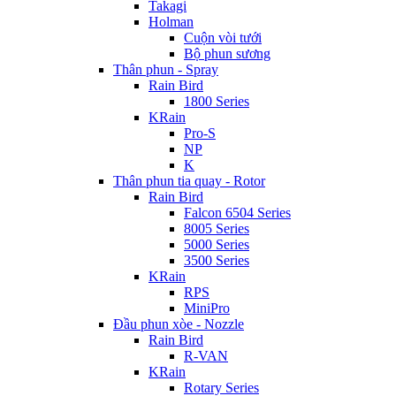
Takagi
Holman
Cuộn vòi tưới
Bộ phun sương
Thân phun - Spray
Rain Bird
1800 Series
KRain
Pro-S
NP
K
Thân phun tia quay - Rotor
Rain Bird
Falcon 6504 Series
8005 Series
5000 Series
3500 Series
KRain
RPS
MiniPro
Đầu phun xòe - Nozzle
Rain Bird
R-VAN
KRain
Rotary Series