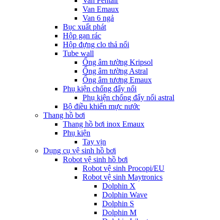
Van Pentair
Van Emaux
Van 6 ngả
Bục xuất phát
Hộp gạn rác
Hộp đựng clo thả nổi
Tube wall
Ống âm tường Kripsol
Ống âm tường Astral
Ống âm tương Emaux
Phụ kiện chống đẩy nổi
Phụ kiện chống đẩy nổi astral
Bộ điều khiển mực nước
Thang hồ bơi
Thang hồ bơi inox Emaux
Phụ kiện
Tay vịn
Dụng cụ vệ sinh hồ bơi
Robot vệ sinh hồ bơi
Robot vệ sinh Procopi/EU
Robot vệ sinh Maytronics
Dolphin X
Dolphin Wave
Dolphin S
Dolphin M