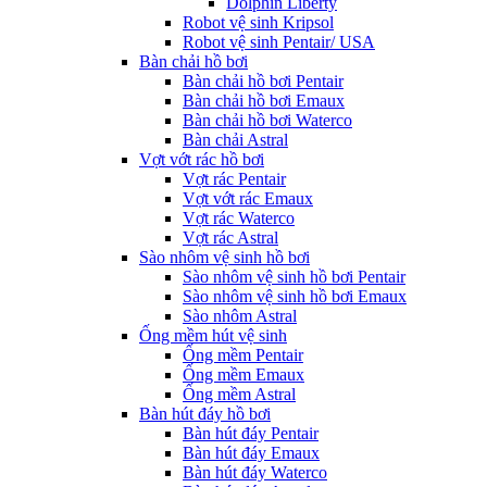
Dolphin Liberty
Robot vệ sinh Kripsol
Robot vệ sinh Pentair/ USA
Bàn chải hồ bơi
Bàn chải hồ bơi Pentair
Bàn chải hồ bơi Emaux
Bàn chải hồ bơi Waterco
Bàn chải Astral
Vợt vớt rác hồ bơi
Vợt rác Pentair
Vợt vớt rác Emaux
Vợt rác Waterco
Vợt rác Astral
Sào nhôm vệ sinh hồ bơi
Sào nhôm vệ sinh hồ bơi Pentair
Sào nhôm vệ sinh hồ bơi Emaux
Sào nhôm Astral
Ống mềm hút vệ sinh
Ống mềm Pentair
Ống mềm Emaux
Ống mềm Astral
Bàn hút đáy hồ bơi
Bàn hút đáy Pentair
Bàn hút đáy Emaux
Bàn hút đáy Waterco