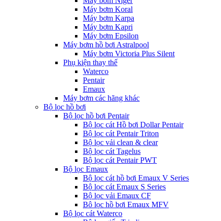
Máy bơm Niger
Máy bơm Koral
Máy bơm Karpa
Máy bơm Kapri
Máy bơm Epsilon
Máy bơm hồ bơi Astralpool
Máy bơm Victoria Plus Silent
Phụ kiện thay thế
Waterco
Pentair
Emaux
Máy bơm các hãng khác
Bộ lọc hồ bơi
Bộ lọc hồ bơi Pentair
Bộ lọc cát Hồ bơi Dollar Pentair
Bộ lọc cát Pentair Triton
Bộ lọc vải clean & clear
Bộ lọc cát Tagelus
Bộ lọc cát Pentair PWT
Bộ lọc Emaux
Bộ lọc cát hồ bơi Emaux V Series
Bộ lọc cát Emaux S Series
Bộ lọc vải Emaux CF
Bô lọc hồ bơi Emaux MFV
Bộ lọc cát Waterco