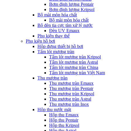
Bơm định lượng Pentair
Bơm định lượng Kripsol
Bộ mài mòn hóa chất
Bộ mài mòn hóa chất
Bộ đèn tia cực tím xử lý nước
Đèn UV Emaux
Phụ kiện thay thế
Phụ kiện hồ bơi
Hộp đựng thiết bị hồ bơi
Tấm lót mương tràn
Tấm lót mương tràn Kripsol
Tấm lót mương tràn Astral
Tấm lót mương tràn China
Tấm lót mương tràn Việt Nam
Thu mương tràn
Thu mương tràn Emaux
Thu mương tràn Pentair
Thu mương tràn Kripsol
Thu mương tràn Astral
Thu mương tràn Inox
Hôp thu nước mặt
Hộp thu Emaux
Hộp thu Pentair
Hộp thu Kripsol
Hộp thu Astral