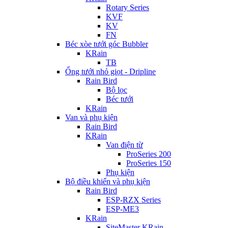
Rotary Series
KVF
KV
FN
Béc xòe tưới góc Bubbler
KRain
TB
Ống tưới nhỏ giọt - Dripline
Rain Bird
Bộ lọc
Béc tưới
KRain
Van và phụ kiện
Rain Bird
KRain
Van điện từ
ProSeries 200
ProSeries 150
Phụ kiện
Bộ điều khiển và phụ kiện
Rain Bird
ESP-RZX Series
ESP-ME3
KRain
SiteMaster KRain