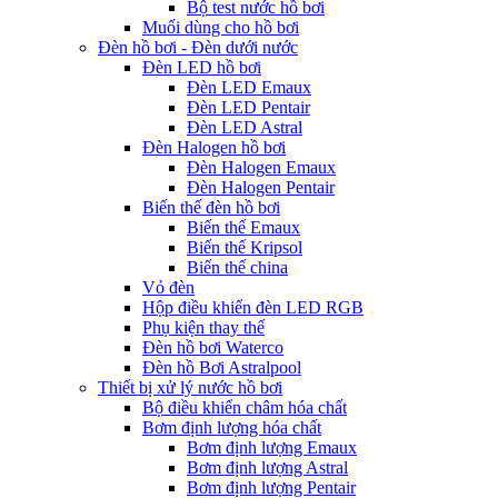
Bộ test nước hồ bơi
Muối dùng cho hồ bơi
Đèn hồ bơi - Đèn dưới nước
Đèn LED hồ bơi
Đèn LED Emaux
Đèn LED Pentair
Đèn LED Astral
Đèn Halogen hồ bơi
Đèn Halogen Emaux
Đèn Halogen Pentair
Biến thế đèn hồ bơi
Biến thế Emaux
Biến thế Kripsol
Biến thế china
Vỏ đèn
Hộp điều khiển đèn LED RGB
Phụ kiện thay thế
Đèn hồ bơi Waterco
Đèn hồ Bơi Astralpool
Thiết bị xử lý nước hồ bơi
Bộ điều khiển châm hóa chất
Bơm định lượng hóa chất
Bơm định lượng Emaux
Bơm định lượng Astral
Bơm định lượng Pentair