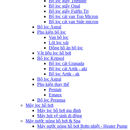
Bộ lọc giấy Trimline
Bộ lọc giấy Opal
Bộ lọc giấy Fulflo Tri
Bộ lọc cát van Top Micron
Bộ lọc cát van Side micron
Bộ lọc Astral
Phụ kiện bộ lọc
Van bộ lọc
Lõi lọc vải
Đồng hồ áp bộ lọc
Vật liệu lọc hồ bơi
Bộ lọc Kripsol
Bộ lọc cát Granada
Bộ lọc cát Artik - akt
Bộ lọc Artik - ak
Bộ lọc Astral
Phụ kiện thay thế
Pentair
Emaux
Bộ lọc Peraqua
Máy lọc hồ bơi
Máy lọc hồ bơi gia đình
Máy hút vệ sinh di động
Máy nước nóng hồ bơi & Spa
Máy nước nóng hồ bơi Bơm nhiệt - Heater Pump