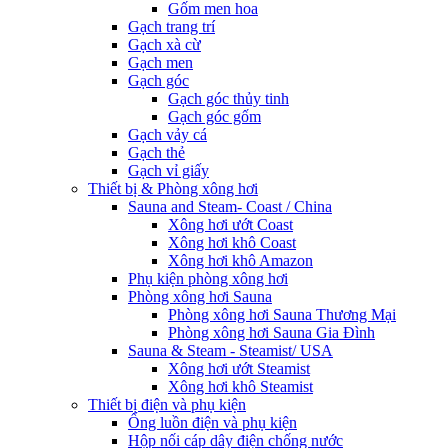
Gốm men hoa
Gạch trang trí
Gạch xà cừ
Gạch men
Gạch góc
Gạch góc thủy tinh
Gạch góc gốm
Gạch vảy cá
Gạch thẻ
Gạch vỉ giấy
Thiết bị & Phòng xông hơi
Sauna and Steam- Coast / China
Xông hơi ướt Coast
Xông hơi khô Coast
Xông hơi khô Amazon
Phụ kiện phòng xông hơi
Phòng xông hơi Sauna
Phòng xông hơi Sauna Thương Mại
Phòng xông hơi Sauna Gia Đình
Sauna & Steam - Steamist/ USA
Xông hơi ướt Steamist
Xông hơi khô Steamist
Thiết bị điện và phụ kiện
Ống luồn điện và phụ kiện
Hộp nối cáp dây điện chống nước