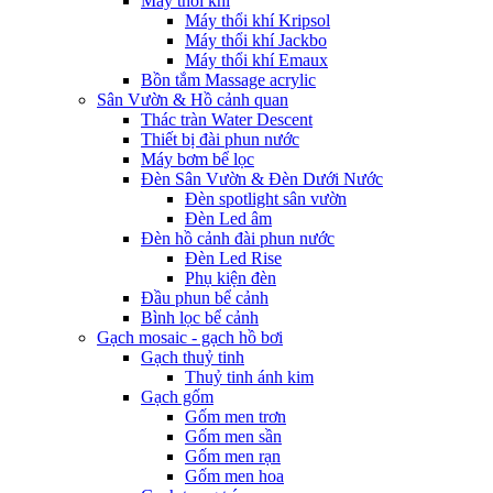
Máy thổi khí
Máy thổi khí Kripsol
Máy thổi khí Jackbo
Máy thổi khí Emaux
Bồn tắm Massage acrylic
Sân Vườn & Hồ cảnh quan
Thác tràn Water Descent
Thiết bị đài phun nước
Máy bơm bể lọc
Đèn Sân Vườn & Đèn Dưới Nước
Đèn spotlight sân vườn
Đèn Led âm
Đèn hồ cảnh đài phun nước
Đèn Led Rise
Phụ kiện đèn
Đầu phun bể cảnh
Bình lọc bể cảnh
Gạch mosaic - gạch hồ bơi
Gạch thuỷ tinh
Thuỷ tinh ánh kim
Gạch gốm
Gốm men trơn
Gốm men sần
Gốm men rạn
Gốm men hoa