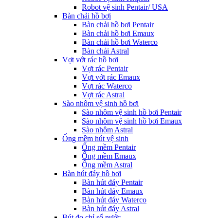
Robot vệ sinh Pentair/ USA
Bàn chải hồ bơi
Bàn chải hồ bơi Pentair
Bàn chải hồ bơi Emaux
Bàn chải hồ bơi Waterco
Bàn chải Astral
Vợt vớt rác hồ bơi
Vợt rác Pentair
Vợt vớt rác Emaux
Vợt rác Waterco
Vợt rác Astral
Sào nhôm vệ sinh hồ bơi
Sào nhôm vệ sinh hồ bơi Pentair
Sào nhôm vệ sinh hồ bơi Emaux
Sào nhôm Astral
Ống mềm hút vệ sinh
Ống mềm Pentair
Ống mềm Emaux
Ống mềm Astral
Bàn hút đáy hồ bơi
Bàn hút đáy Pentair
Bàn hút đáy Emaux
Bàn hút đáy Waterco
Bàn hút đáy Astral
Bút đo chỉ số nước