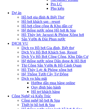
Pro LC
Phụ kiện
Dự án
Hồ bơi gia đình & Biệt Thự
Hồ bơi khách sạn - resort
Hồ bơi công cộng & Khu dân cư
Hệ thống nước nóng Hồ bơi & Spa
Hồ Thủy lực Jacuzzi & Phòng Xông hơi
Sân Vườn & Đài Phun nước
DỊCH VỤ
Dịch vụ Hồ bơi Gia đình, Biệt thự
Dịch Vụ Hồ Bơi Khách Sạn, Resort
Dịch Vụ Hồ Bơi Công Cộng, Khu Dân Cư
Hệ thống nước nóng Dân dụng & Hồ Bơi
Thi Công Sân Vườn & Hồ Cảnh Quan
Hồ Thủy Lực & Phòng xông hơi
Hệ Thống Tưới Cây Tự Động
Dịch vụ hậu mãi
Hướng dẫn mua hàng online
Quy định bảo hành
Hỗ trợ khách hàng
Công Nghệ và Kiến Trúc
Công nghệ hồ bơi & Spa
Thiết bị hồ bơi & Spa