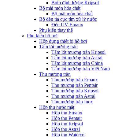
Bơm định lượng Kripsol
Bộ mài mòn hóa chất
Bộ mài mòn hóa chất
Bộ đèn tia cực tím xử lý nước
Đèn UV Emaux
Phụ kiện thay thế
Phụ kiện hồ bơi
Hộp đựng thiết bị hồ bơi
Tấm lót mương tràn
Tấm lót mương tràn Kripsol
Tấm lót mương tràn Astral
Tấm lót mương tràn China
Tấm lót mương tràn Việt Nam
Thu mương tràn
Thu mương tràn Emaux
Thu mương tràn Pentair
Thu mương tràn Kripsol
Thu mương tràn Astral
Thu mương tràn Inox
Hôp thu nước mặt
Hộp thu Emaux
Hộp thu Pentair
Hộp thu Kripsol
Hộp thu Astral
Hộp thu Waterco