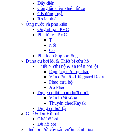
Dây điện
Công tắc điều khiển từ xa
CB đóng ngắt
Rơ le nhiệt
Ống nước và phụ kiện
Ống nhựa uPVC
Phụ tùng uPVC
T
Nối
Co
Phụ kiện Support ống
Dụng cụ bơi lội & Thiết bị cứu hộ
Thiết bị cứu hộ & an toàn bơi lội
Dụng cụ cứu hộ khác
Ván cứu hộ - Lifeguard Board
Phao cứu hộ
Áo Phao
Dụng cụ thể thao dưới nước
Ván Lướt sóng
Thuyền chèoKayak
Dụng cụ bơi lội
Ghế & Dù Hồ bơi
Ghế hồ bơi
Dù hồ bơi
Thiết bị tưới cây sân vườn, cảnh quan