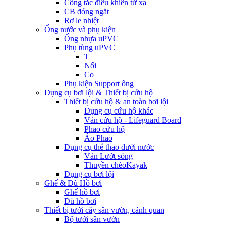
Công tắc điều khiển từ xa
CB đóng ngắt
Rơ le nhiệt
Ống nước và phụ kiện
Ống nhựa uPVC
Phụ tùng uPVC
T
Nối
Co
Phụ kiện Support ống
Dụng cụ bơi lội & Thiết bị cứu hộ
Thiết bị cứu hộ & an toàn bơi lội
Dụng cụ cứu hộ khác
Ván cứu hộ - Lifeguard Board
Phao cứu hộ
Áo Phao
Dụng cụ thể thao dưới nước
Ván Lướt sóng
Thuyền chèoKayak
Dụng cụ bơi lội
Ghế & Dù Hồ bơi
Ghế hồ bơi
Dù hồ bơi
Thiết bị tưới cây sân vườn, cảnh quan
Bộ tưới sân vườn