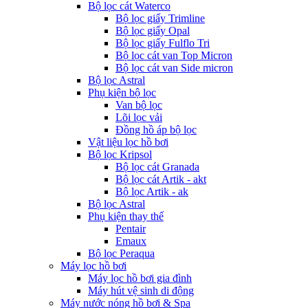
Bộ lọc cát Waterco
Bộ lọc giấy Trimline
Bộ lọc giấy Opal
Bộ lọc giấy Fulflo Tri
Bộ lọc cát van Top Micron
Bộ lọc cát van Side micron
Bộ lọc Astral
Phụ kiện bộ lọc
Van bộ lọc
Lõi lọc vải
Đồng hồ áp bộ lọc
Vật liệu lọc hồ bơi
Bộ lọc Kripsol
Bộ lọc cát Granada
Bộ lọc cát Artik - akt
Bộ lọc Artik - ak
Bộ lọc Astral
Phụ kiện thay thế
Pentair
Emaux
Bộ lọc Peraqua
Máy lọc hồ bơi
Máy lọc hồ bơi gia đình
Máy hút vệ sinh di động
Máy nước nóng hồ bơi & Spa