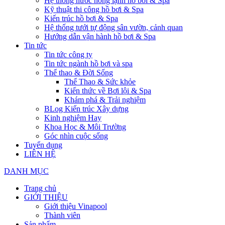
Hệ thống nước nóng lạnh hồ bơi & Spa
Kỹ thuật thi công hồ bơi & Spa
Kiến trúc hồ bơi & Spa
Hệ thống tưới tự động sân vườn, cảnh quan
Hướng dẫn vận hành hồ bơi & Spa
Tin tức
Tin tức công ty
Tin tức ngành hồ bơi và spa
Thể thao & Đời Sống
Thể Thao & Sức khỏe
Kiến thức về Bơi lội & Spa
Khám phá & Trải nghiệm
BLog Kiến trúc Xây dựng
Kinh nghiệm Hay
Khoa Học & Môi Trường
Góc nhìn cuộc sống
Tuyển dụng
LIÊN HỆ
DANH MỤC
Trang chủ
GIỚI THIỆU
Giới thiệu Vinapool
Thành viên
Sản phẩm