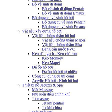
Bộ vệ sinh di động
Bộ vệ sinh di động Pentair
Bộ vệ sinh di động Emaux
Bộ dụng cụ vệ sinh hồ bơi
Bộ dụng cụ vệ sinh Pentair
Bộ dụng cụ vệ sinh Emaux
Vật liệu xây dựng hồ bơi
Vật liệu chống thấm hồ bơi
Vật liệu chống thấm Mapei
Vật liệu chống thấm Sika
Băng cản nước PVC
Keo dán gạch - Keo chà ron
Keo Monkey
Keo Mapei
Đá ốp hồ bơi
Đá ốp hồ bơi tự nhiên
Công cụ, dụng cụ thi công
Acrylic Hồ bơi - Kính hồ bơi
Thiết bị hồ Jacuzzi & Spa
Mắt Massage
Phụ kiện điều chỉnh khí
Jet masage
Jet khí pentair
Jet khí china