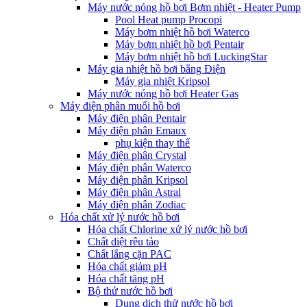
Máy nước nóng hồ bơi Bơm nhiệt - Heater Pump
Pool Heat pump Procopi
Máy bơm nhiệt hồ bơi Waterco
Máy bơm nhiệt hồ bơi Pentair
Máy bơm nhiệt hồ bơi LuckingStar
Máy gia nhiệt hồ bơi bằng Điện
Máy gia nhiệt Kripsol
Máy nước nóng hồ bơi Heater Gas
Máy điện phân muối hồ bơi
Máy điện phân Pentair
Máy điện phân Emaux
phụ kiện thay thế
Máy điện phân Crystal
Máy điện phân Waterco
Máy điện phân Kripsol
Máy điện phân Astral
Máy điện phân Zodiac
Hóa chất xử lý nước hồ bơi
Hóa chất Chlorine xử lý nước hồ bơi
Chất diệt rêu tảo
Chất lắng cặn PAC
Hóa chất giảm pH
Hóa chất tăng pH
Bộ thử nước hồ bơi
Dung dịch thử nước hồ bơi