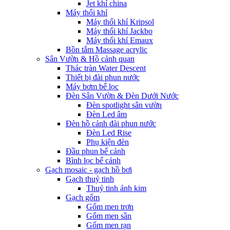
Jet khí china
Máy thổi khí
Máy thổi khí Kripsol
Máy thổi khí Jackbo
Máy thổi khí Emaux
Bồn tắm Massage acrylic
Sân Vườn & Hồ cảnh quan
Thác tràn Water Descent
Thiết bị đài phun nước
Máy bơm bể lọc
Đèn Sân Vườn & Đèn Dưới Nước
Đèn spotlight sân vườn
Đèn Led âm
Đèn hồ cảnh đài phun nước
Đèn Led Rise
Phụ kiện đèn
Đầu phun bể cảnh
Bình lọc bể cảnh
Gạch mosaic - gạch hồ bơi
Gạch thuỷ tinh
Thuỷ tinh ánh kim
Gạch gốm
Gốm men trơn
Gốm men sần
Gốm men rạn