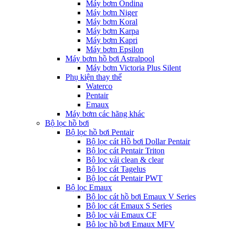
Máy bơm Ondina
Máy bơm Niger
Máy bơm Koral
Máy bơm Karpa
Máy bơm Kapri
Máy bơm Epsilon
Máy bơm hồ bơi Astralpool
Máy bơm Victoria Plus Silent
Phụ kiện thay thế
Waterco
Pentair
Emaux
Máy bơm các hãng khác
Bộ lọc hồ bơi
Bộ lọc hồ bơi Pentair
Bộ lọc cát Hồ bơi Dollar Pentair
Bộ lọc cát Pentair Triton
Bộ lọc vải clean & clear
Bộ lọc cát Tagelus
Bộ lọc cát Pentair PWT
Bộ lọc Emaux
Bộ lọc cát hồ bơi Emaux V Series
Bộ lọc cát Emaux S Series
Bộ lọc vải Emaux CF
Bô lọc hồ bơi Emaux MFV