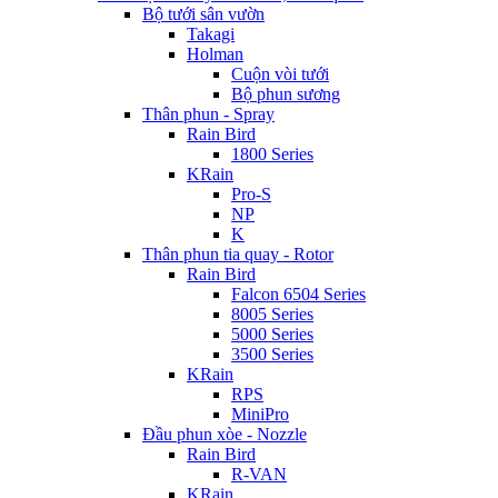
Bộ tưới sân vườn
Takagi
Holman
Cuộn vòi tưới
Bộ phun sương
Thân phun - Spray
Rain Bird
1800 Series
KRain
Pro-S
NP
K
Thân phun tia quay - Rotor
Rain Bird
Falcon 6504 Series
8005 Series
5000 Series
3500 Series
KRain
RPS
MiniPro
Đầu phun xòe - Nozzle
Rain Bird
R-VAN
KRain