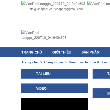
info@vinapool.vn - vinapool@gmail.com
TRANG CHỦ
GIỚI THIỆU
SẢN PHẨM
Trang chủ
>
Công nghệ
>
Kiến trúc hồ bơi & Spa
TÀI LIỆU
T
VIDEO
B