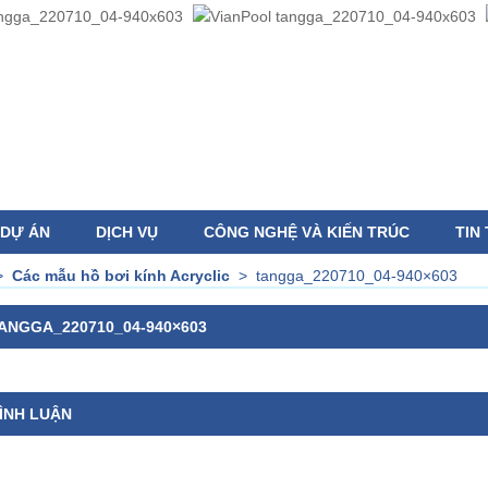
DỰ ÁN
DỊCH VỤ
CÔNG NGHỆ VÀ KIẾN TRÚC
TIN
>
Các mẫu hồ bơi kính Acryclic
>
tangga_220710_04-940×603
ANGGA_220710_04-940×603
ÌNH LUẬN