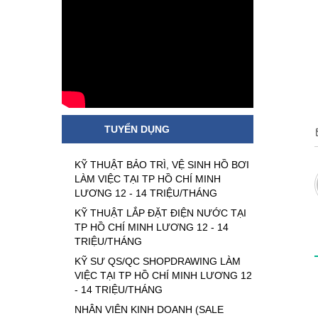
TUYỂN DỤNG
KỸ THUẬT BẢO TRÌ, VỆ SINH HỒ BƠI
LÀM VIỆC TẠI TP HỒ CHÍ MINH
LƯƠNG 12 - 14 TRIỆU/THÁNG
KỸ THUẬT LẮP ĐẶT ĐIỆN NƯỚC TẠI
TP HỒ CHÍ MINH LƯƠNG 12 - 14
TRIỆU/THÁNG
KỸ SƯ QS/QC SHOPDRAWING LÀM
VIỆC TẠI TP HỒ CHÍ MINH LƯƠNG 12
- 14 TRIỆU/THÁNG
NHÂN VIÊN KINH DOANH (SALE