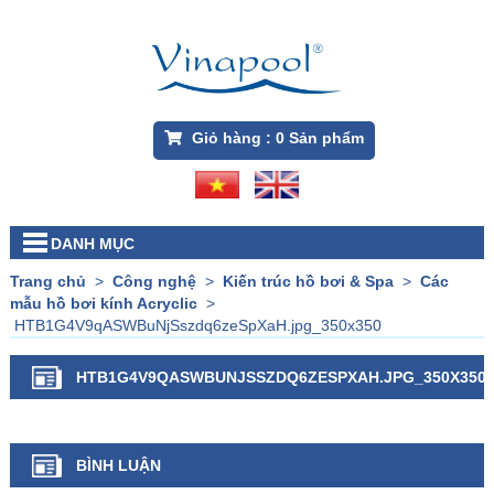
Giỏ hàng :
0
Sản phẩm
DANH MỤC
Trang chủ
>
Công nghệ
>
Kiến trúc hồ bơi & Spa
>
Các
mẫu hồ bơi kính Acryclic
>
HTB1G4V9qASWBuNjSszdq6zeSpXaH.jpg_350x350
HTB1G4V9QASWBUNJSSZDQ6ZESPXAH.JPG_350X350
BÌNH LUẬN