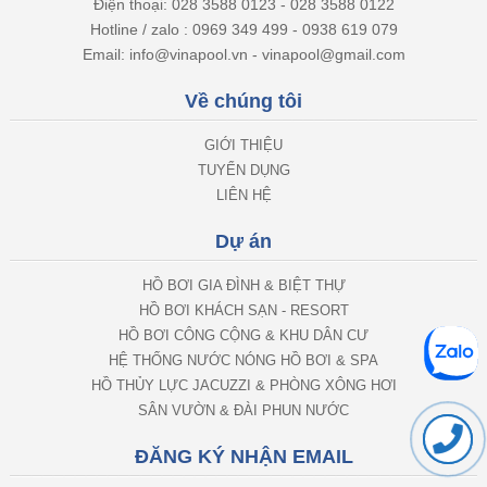
Hotline / zalo : 0969 349 499 - 0938 619 079
Email: info@vinapool.vn - vinapool@gmail.com
Về chúng tôi
GIỚI THIỆU
TUYỂN DỤNG
LIÊN HỆ
Dự án
HỒ BƠI GIA ĐÌNH & BIỆT THỰ
HỒ BƠI KHÁCH SẠN - RESORT
HỒ BƠI CÔNG CỘNG & KHU DÂN CƯ
HỆ THỐNG NƯỚC NÓNG HỒ BƠI & SPA
HỒ THỦY LỰC JACUZZI & PHÒNG XÔNG HƠI
SÂN VƯỜN & ĐÀI PHUN NƯỚC
ĐĂNG KÝ NHẬN EMAIL