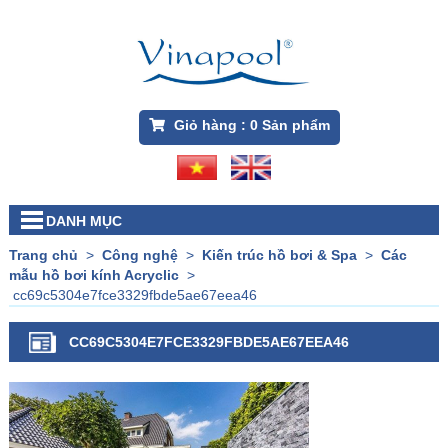
Giỏ hàng :
0
Sản phẩm
DANH MỤC
Trang chủ
>
Công nghệ
>
Kiến trúc hồ bơi & Spa
>
Các
mẫu hồ bơi kính Acryclic
>
cc69c5304e7fce3329fbde5ae67eea46
CC69C5304E7FCE3329FBDE5AE67EEA46