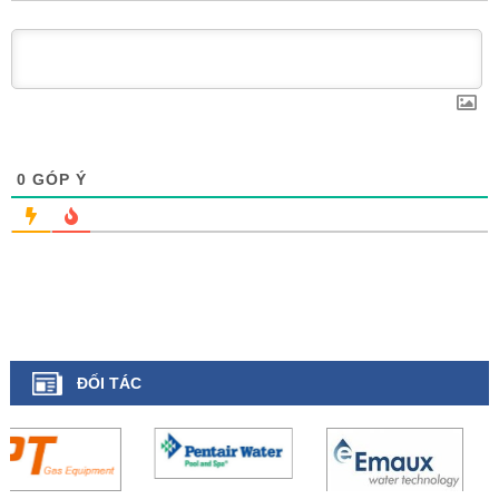
0
GÓP Ý
ĐỐI TÁC