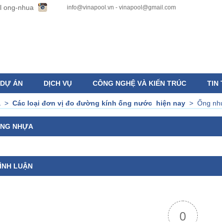
info@vinapool.vn - vinapool@gmail.com
DỰ ÁN
DỊCH VỤ
CÔNG NGHỆ VÀ KIẾN TRÚC
TIN
a
>
Các loại đơn vị đo đường kính ống nước hiện nay
>
Ống nh
NG NHỰA
ÌNH LUẬN
0