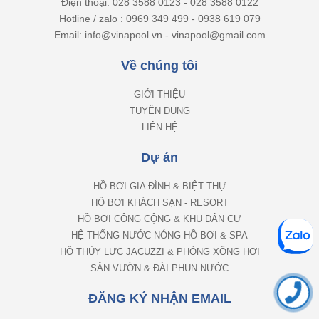
Điện thoại: 028 3588 0123 - 028 3588 0122
Hotline / zalo : 0969 349 499 - 0938 619 079
Email: info@vinapool.vn - vinapool@gmail.com
Về chúng tôi
GIỚI THIỆU
TUYỂN DỤNG
LIÊN HỆ
Dự án
HỒ BƠI GIA ĐÌNH & BIỆT THỰ
HỒ BƠI KHÁCH SẠN - RESORT
HỒ BƠI CÔNG CỘNG & KHU DÂN CƯ
HỆ THỐNG NƯỚC NÓNG HỒ BƠI & SPA
HỒ THỦY LỰC JACUZZI & PHÒNG XÔNG HƠI
SÂN VƯỜN & ĐÀI PHUN NƯỚC
ĐĂNG KÝ NHẬN EMAIL